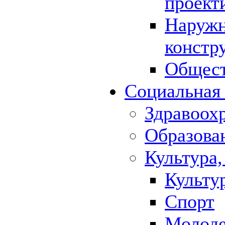
проект
Наружн
констр
Общест
Социальная
Здравоох
Образова
Культура,
Культу
Спорт
Молод