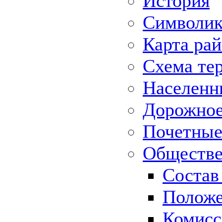
История
Символик
Карта ра
Схема те
Населенн
Дорожное 
Почетные
Обществе
Состав
Положе
Комисс