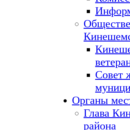
Инфор
Обществе
Кинешемс
Кинеше
ветера
Совет 
муници
Органы мес
Глава Ки
района