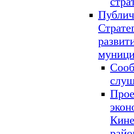
стра
Публич
Страте
развит
муници
Сооб
слу
Прое
экон
Кине
райо