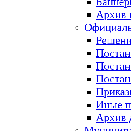
Баннер
Архив 
Официаль
Решени
Постан
Постан
Постан
Приказ
Иные п
Архив 
Муницип