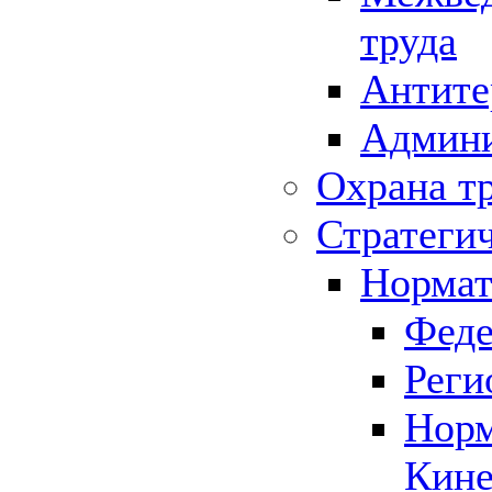
труда
Антите
Админи
Охрана т
Стратеги
Нормат
Феде
Реги
Норм
Кине