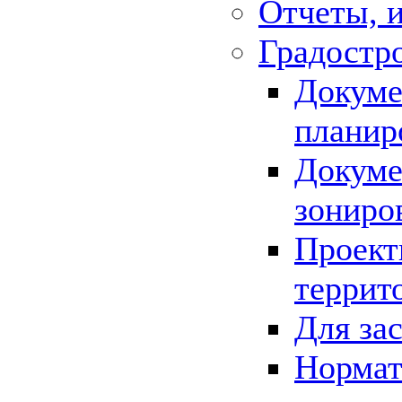
Отчеты, 
Градостр
Докуме
планир
Докуме
зониро
Проект
террит
Для за
Нормат