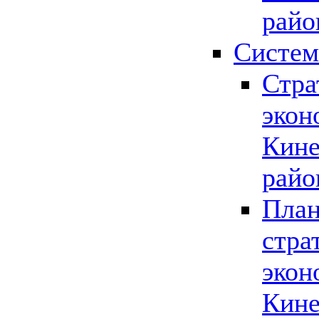
райо
Систем
Стра
экон
Кине
райо
План
стра
экон
Кине