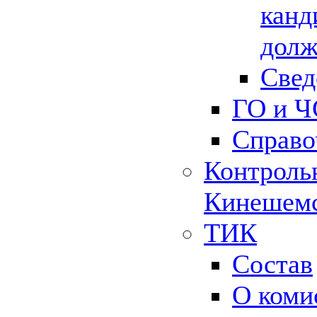
канд
долж
Свед
ГО и Ч
Справо
Контрольн
Кинешемс
ТИК
Состав
О коми