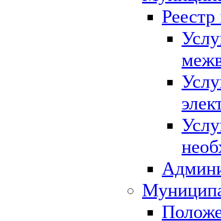
Реестр
Услу
межв
Услу
элек
Услу
необ
Админи
Муниципа
Положе