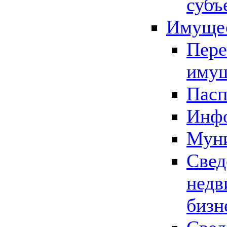
субъ
Имущес
Пере
имущ
Пасп
Инфо
Муни
Свед
недв
бизн