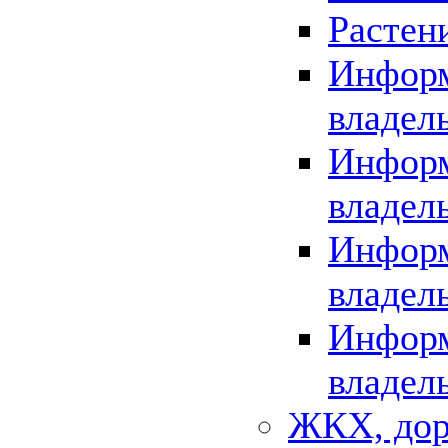
Растен
Информ
владел
Информ
владел
Информ
владел
Информ
владел
ЖКХ, дор