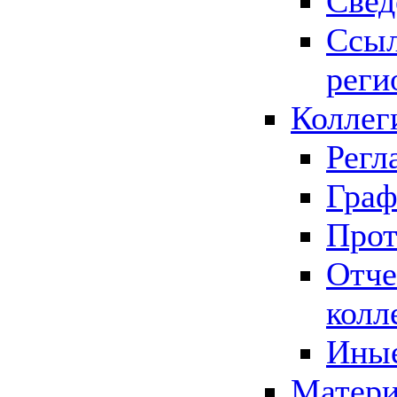
Свед
Ссыл
реги
Коллег
Регл
Граф
Прот
Отче
колл
Иные
Матери