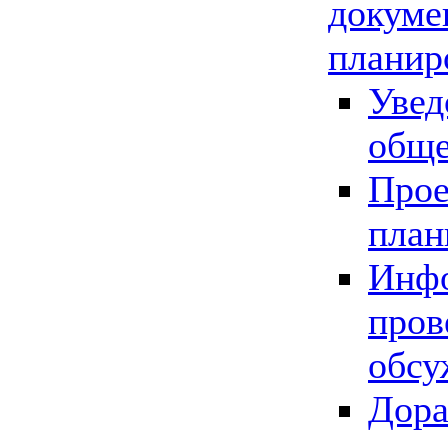
докуме
планир
Увед
обще
Прое
план
Инфо
пров
обсу
Дора