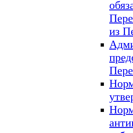
обяз
Пере
из П
Адми
пред
Пере
Норм
утве
Норм
анти