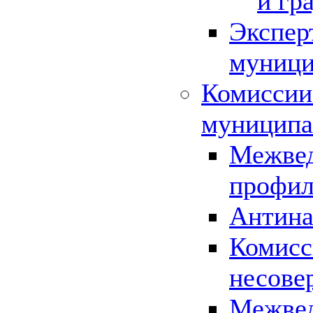
и гр
Экспер
муници
Комиссии
муниципа
Межвед
профил
Антина
Комисс
несове
Межвед