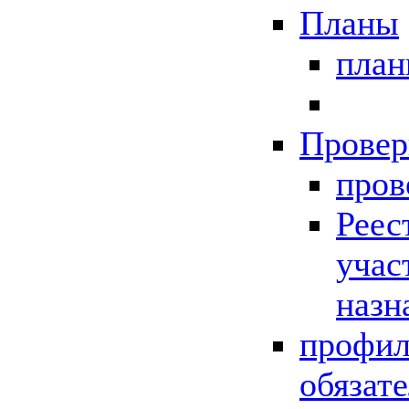
Планы
пла
Провер
пров
Реес
учас
назн
профил
обязат