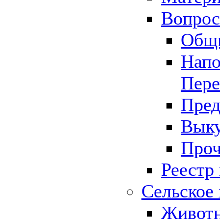
Вопрос 
Общ
Напо
Пере
Пред
Выку
Проч
Реестр
Сельское 
Животн