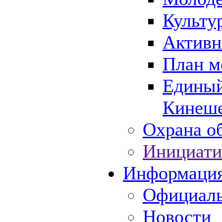
Культу
Активн
План м
Единый
Кинеше
Охрана об
Инициати
Информаци
Официаль
Новости