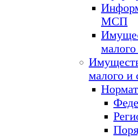
Информ
МСП
Имущес
малого
Имуществ
малого и 
Нормат
Феде
Реги
Поря