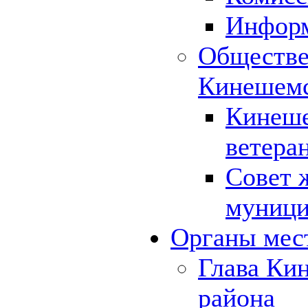
Инфор
Обществе
Кинешемс
Кинеше
ветера
Совет 
муници
Органы мес
Глава Ки
района