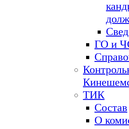
канд
долж
Свед
ГО и Ч
Справо
Контрольн
Кинешемс
ТИК
Состав
О коми