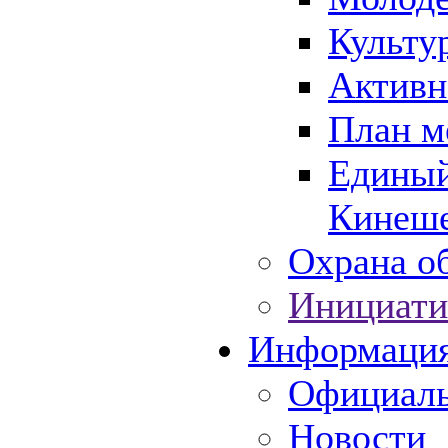
Культу
Активн
План м
Единый
Кинеше
Охрана об
Инициати
Информаци
Официаль
Новости