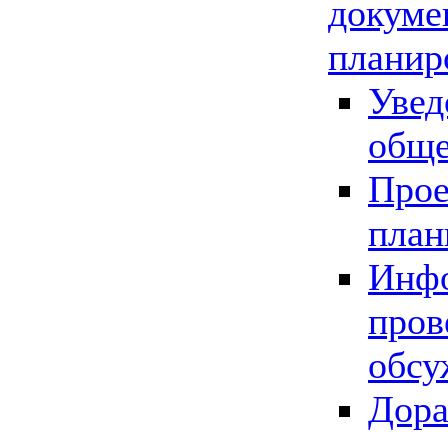
докуме
планир
Увед
обще
Прое
план
Инфо
пров
обсу
Дора