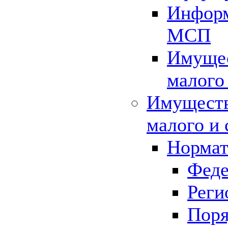
Информ
МСП
Имущес
малого
Имуществ
малого и 
Нормат
Феде
Реги
Поря