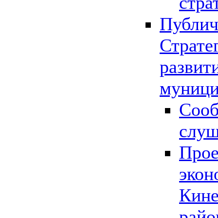
стра
Публич
Страте
развит
муници
Сооб
слу
Прое
экон
Кине
райо