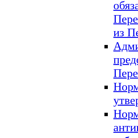
обяз
Пере
из П
Адми
пред
Пере
Норм
утве
Норм
анти