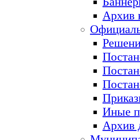
Баннер
Архив 
Официаль
Решени
Постан
Постан
Постан
Приказ
Иные п
Архив 
Муницип