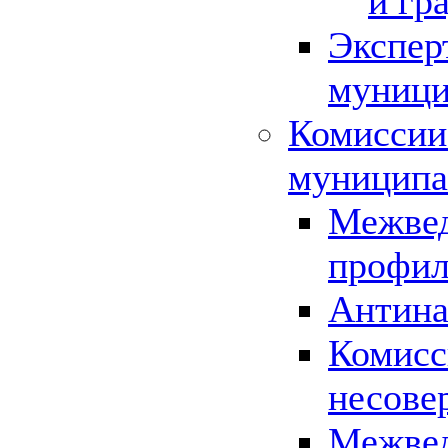
и гр
Экспер
муници
Комиссии
муниципа
Межвед
профил
Антина
Комисс
несове
Межвед