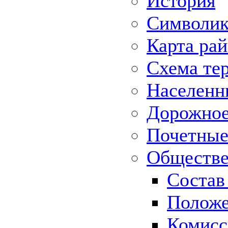
История
Символик
Карта ра
Схема те
Населенн
Дорожное 
Почетные
Обществе
Состав
Положе
Комисс