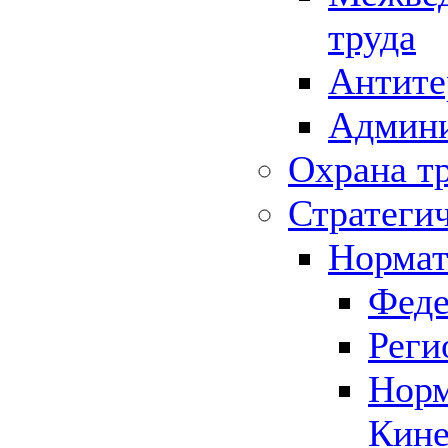
труда
Антите
Админи
Охрана т
Стратеги
Нормат
Феде
Реги
Норм
Кине