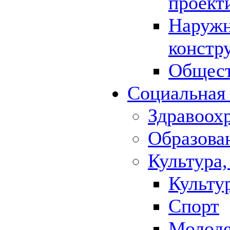
проект
Наружн
констр
Общест
Социальная
Здравоох
Образова
Культура,
Культу
Спорт
Молод