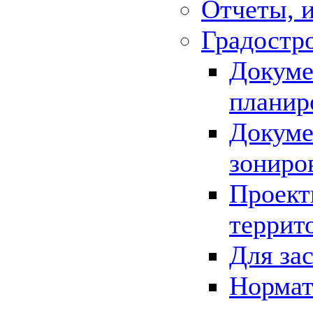
Отчеты, 
Градостр
Докуме
планир
Докуме
зониро
Проект
террит
Для за
Нормат