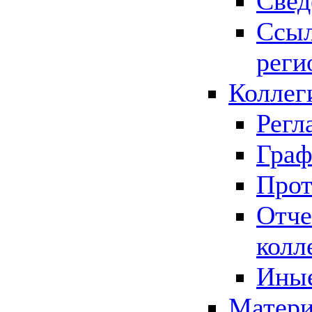
Свед
Ссыл
реги
Коллег
Регл
Граф
Прот
Отче
колл
Иные
Матери