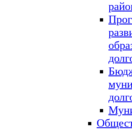
райо
Прог
разв
обра
долг
Бюдж
муни
долг
Мун
Общест