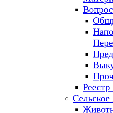
Вопрос 
Общ
Напо
Пере
Пред
Выку
Проч
Реестр
Сельское 
Животн