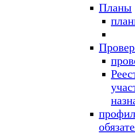
Планы
пла
Провер
пров
Реес
учас
назн
профил
обязат