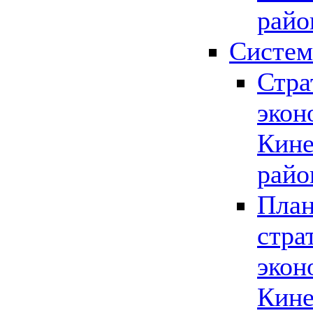
райо
Систем
Стра
экон
Кине
райо
План
стра
экон
Кине