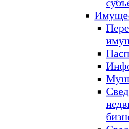
субъ
Имущес
Пере
имущ
Пасп
Инфо
Муни
Свед
недв
бизн