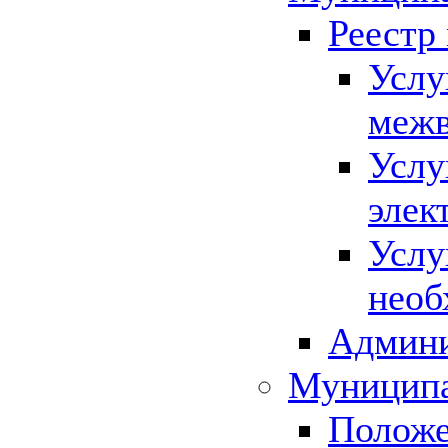
Реестр
Услу
межв
Услу
элек
Услу
необ
Админи
Муниципа
Положе