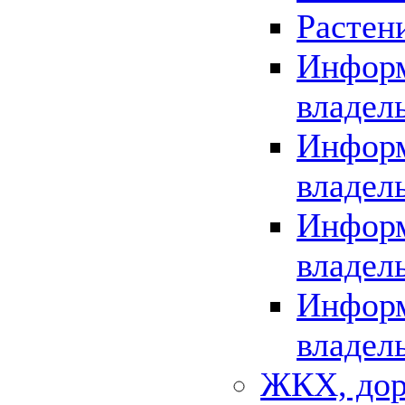
Растен
Информ
владел
Информ
владел
Информ
владел
Информ
владел
ЖКХ, дор