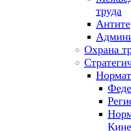
труда
Антите
Админи
Охрана т
Стратеги
Нормат
Феде
Реги
Норм
Кине