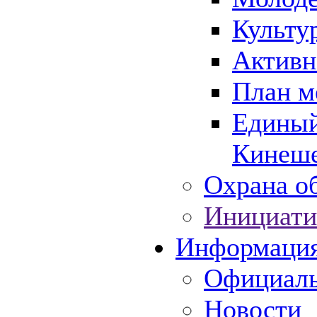
Культу
Активн
План м
Единый
Кинеше
Охрана об
Инициати
Информаци
Официаль
Новости