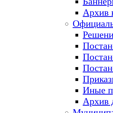
Баннер
Архив 
Официаль
Решени
Постан
Постан
Постан
Приказ
Иные п
Архив 
Муницип