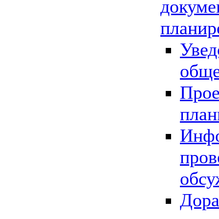
докуме
планир
Увед
обще
Прое
план
Инфо
пров
обсу
Дора