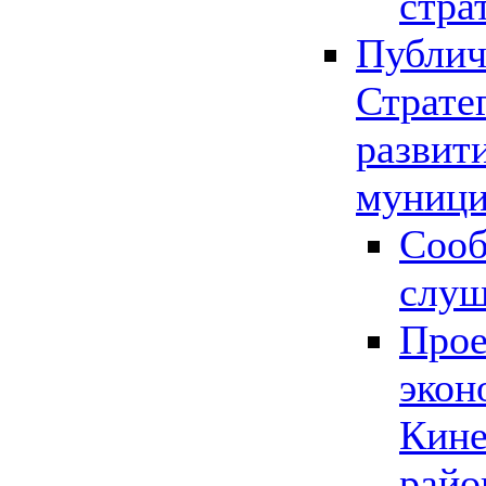
стра
Публич
Страте
развит
муници
Сооб
слу
Прое
экон
Кине
райо