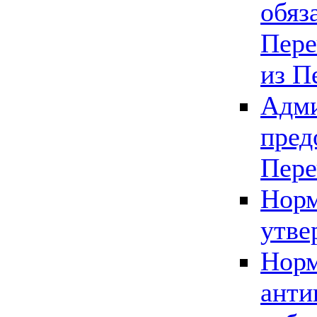
обяз
Пере
из П
Адми
пред
Пере
Норм
утве
Норм
анти