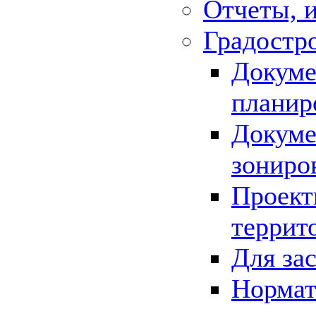
Отчеты, 
Градостр
Докуме
планир
Докуме
зониро
Проект
террит
Для за
Нормат