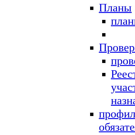
Планы
пла
Провер
пров
Реес
учас
назн
профил
обязат