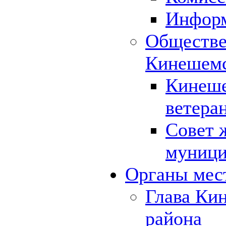
Инфор
Обществе
Кинешемс
Кинеше
ветера
Совет 
муници
Органы мес
Глава Ки
района