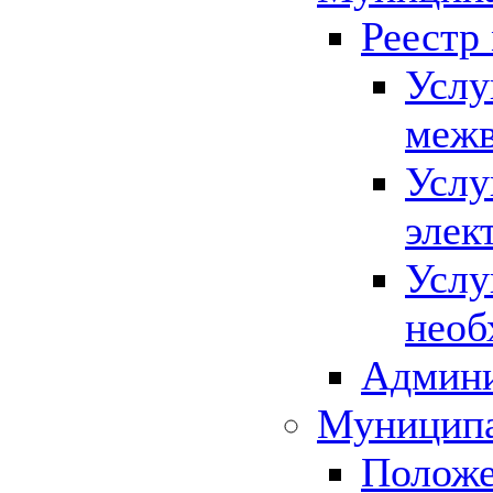
Реестр
Услу
межв
Услу
элек
Услу
необ
Админи
Муниципа
Положе