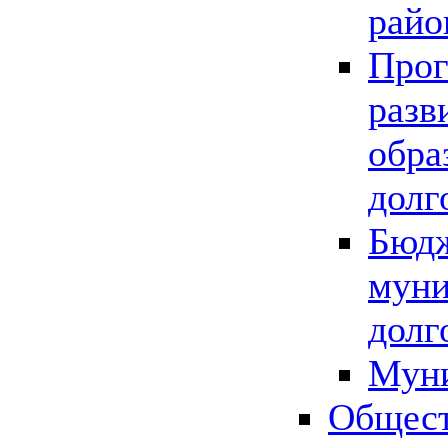
райо
Прог
разв
обра
долг
Бюдж
муни
долг
Мун
Общест