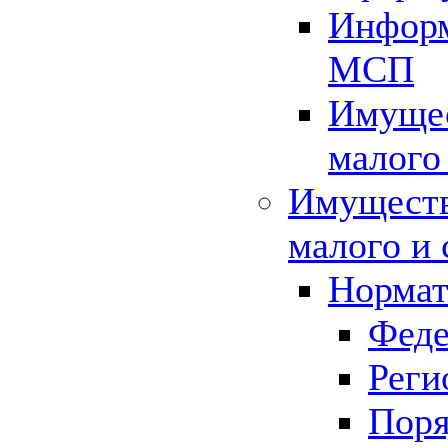
Информ
МСП
Имущес
малого
Имуществ
малого и 
Нормат
Феде
Реги
Поря