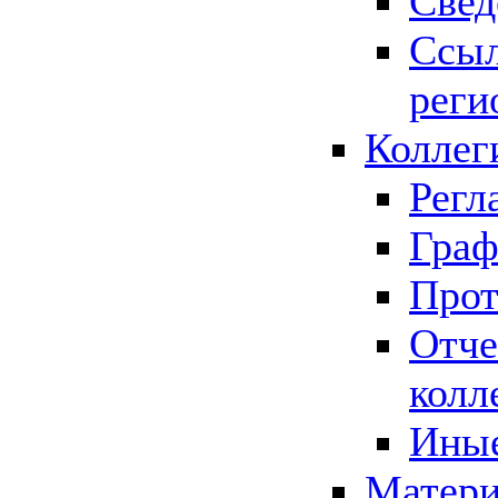
Свед
Ссыл
реги
Коллег
Регл
Граф
Прот
Отче
колл
Иные
Матери