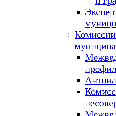
и гр
Экспер
муници
Комиссии
муниципа
Межвед
профил
Антина
Комисс
несове
Межвед