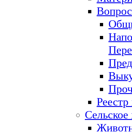
Вопрос 
Общ
Напо
Пере
Пред
Выку
Проч
Реестр
Сельское 
Животн