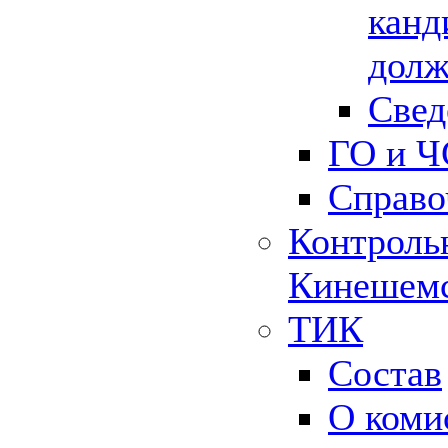
канд
долж
Свед
ГО и Ч
Справо
Контрольн
Кинешемс
ТИК
Состав
О коми