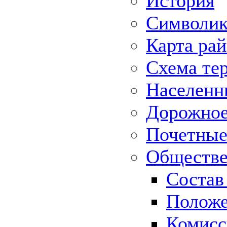
История
Символик
Карта ра
Схема те
Населенн
Дорожное 
Почетные
Обществе
Состав
Положе
Комисс