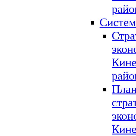
райо
Систем
Стра
экон
Кине
райо
План
стра
экон
Кине