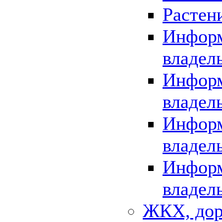
Растен
Информ
владел
Информ
владел
Информ
владел
Информ
владел
ЖКХ, дор