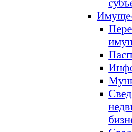
субъ
Имущес
Пере
имущ
Пасп
Инфо
Муни
Свед
недв
бизн