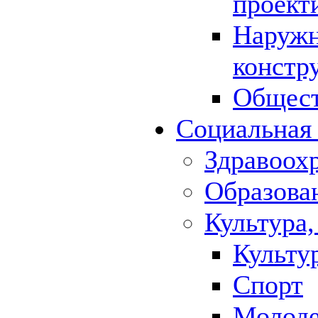
проект
Наружн
констр
Общест
Социальная
Здравоох
Образова
Культура,
Культу
Спорт
Молод