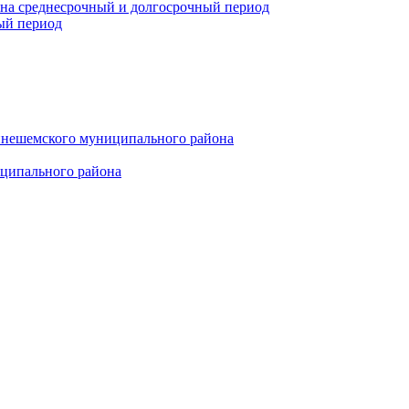
 на среднесрочный и долгосрочный период
ый период
инешемского муниципального района
иципального района