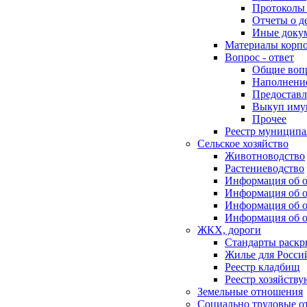
Протоколы 
Отчеты о д
Иные доку
Материалы корп
Вопрос - ответ
Общие воп
Наполнение
Предоставл
Выкуп иму
Прочее
Реестр муниципа
Сельское хозяйство
Животноводство
Растениеводство
Информация об о
Информация об о
Информация об о
Информация об о
ЖКХ, дороги
Стандарты раск
Жилье для Росси
Реестр кладбищ
Реестр хозяйств
Земельные отношения
Социально трудовые о