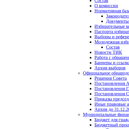
Состав
О комиссии
Нормативная баз
Законодате
Документ
Избирательные 
Паспорта избира
Выборы и рефер
Молодежная изби
Состав
Новости ТИК
Работа с обраще
Баннеры и ссылк
Архив выборов
Официальное обнарод
Решения Совета
Постановления 
Постановления Г
Постановления С
Приказы председ
Иные правовые 
Архив до 31.12.2
Муниципальные фина
Бюджет для граж
Бюджетный проц