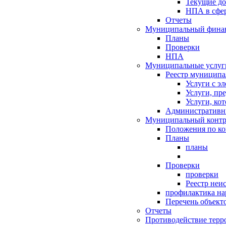
Текущие д
НПА в сфер
Отчеты
Муниципальный финан
Планы
Проверки
НПА
Муниципальные услуг
Реестр муниципа
Услуги с э
Услуги, пр
Услуги, ко
Административн
Муниципальный контр
Положения по к
Планы
планы
Проверки
проверки
Реестр неи
профилактика на
Перечень объект
Отчеты
Противодействие терр