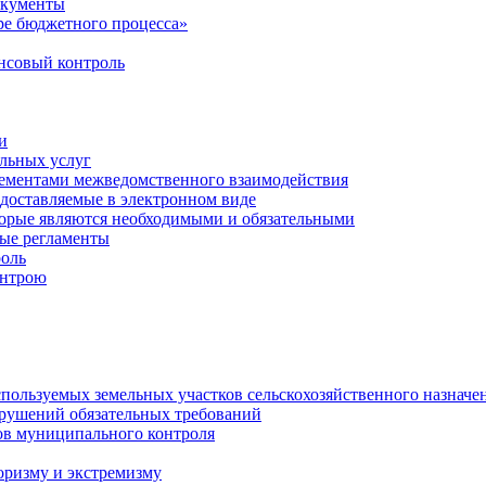
окументы
е бюджетного процесса»
совый контроль
и
льных услуг
лементами межведомственного взаимодействия
едоставляемые в электронном виде
торые являются необходимыми и обязательными
ые регламенты
оль
онтрою
спользуемых земельных участков сельскохозяйственного назначе
рушений обязательных требований
ов муниципального контроля
оризму и экстремизму