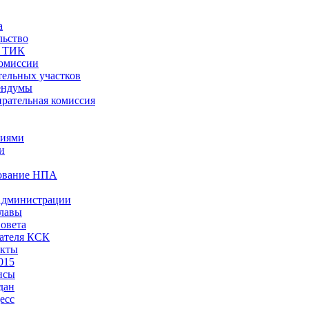
а
льство
ы ТИК
комиссии
тельных участков
ендумы
рательная комиссия
ниями
и
ование НПА
Администрации
лавы
овета
ателя КСК
акты
015
нсы
дан
есс