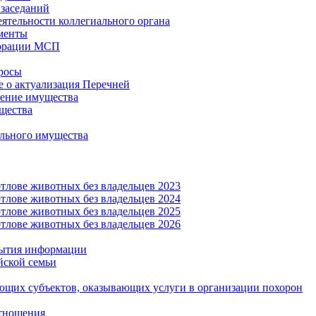
заседаний
еятельности коллегиального органа
менты
орации МСП
росы
 о актуализация Перечней
ение имущества
щества
льного имущества
тлове животных без владельцев 2023
тлове животных без владельцев 2024
тлове животных без владельцев 2025
тлове животных без владельцев 2026
рытия информации
йской семьи
ующих субъектов, оказывающих услуги в организации похорон
тношения