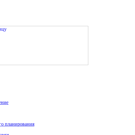
ение
го планирования
связь