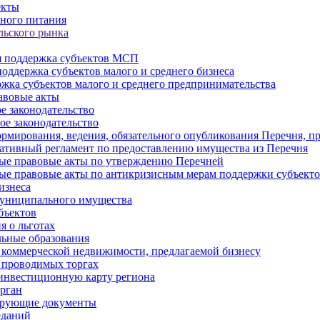
екты
ного питания
льского рынка
 поддержка субъектов МСП
оддержка субъектов малого и среднего бизнеса
жка субъектов малого и среднего предпринимательства
авовые акты
е законодательство
ое законодательство
рмирования, ведения, обязательного опубликования Перечня, п
тивный регламент по предоставлению имущества из Перечня
ые правовые акты по утверждению Перечней
ые правовые акты по антикризисным мерам поддержки субъек
изнеса
муниципального имущества
бъектов
 о льготах
ьные образования
 коммерческой недвижимости, предлагаемой бизнесу
 проводимых торгах
инвестиционную карту региона
рган
ирующие документы
еданий