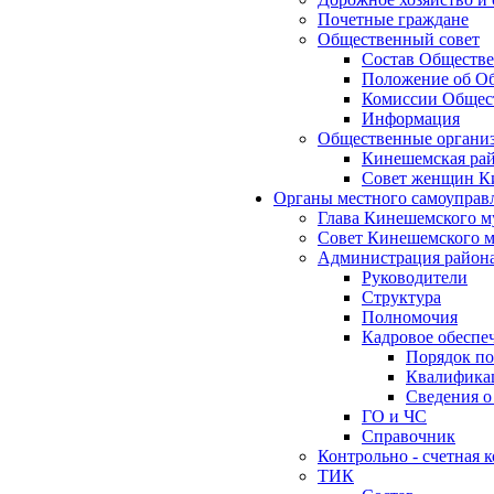
Почетные граждане
Общественный совет
Состав Обществе
Положение об Об
Комиссии Общест
Информация
Общественные органи
Кинешемская рай
Совет женщин К
Органы местного самоуправ
Глава Кинешемского м
Совет Кинешемского м
Администрация район
Руководители
Структура
Полномочия
Кадровое обеспе
Порядок по
Квалификац
Сведения о
ГО и ЧС
Справочник
Контрольно - счетная
ТИК