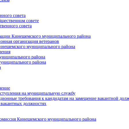
нного совета
щественном совете
венного совета
зации Кинешемского муниципального района
онная организация ветеранов
инешемского муниципального района
ления
униципального района
униципального района
а
чение
ступления на муниципальную службу
ионные требования к кандидатам на замещение вакантной дол
 вакантных должностях
 комиссия Кинешемского муниципального района