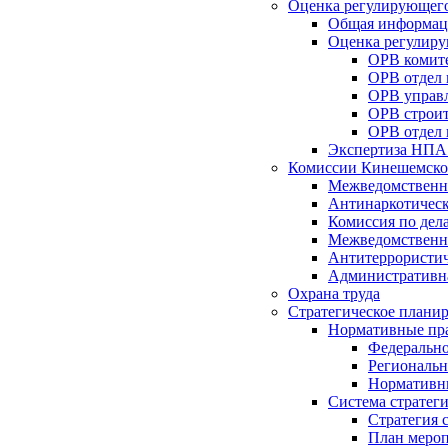
Оценка регулирующего
Общая информац
Оценка регулиру
ОРВ комите
ОРВ отдел
ОРВ управл
ОРВ строит
ОРВ отдел 
Экспертиза НПА
Комиссии Кинешемско
Межведомственна
Антинаркотическ
Комиссия по дел
Межведомственна
Антитеррористич
Административн
Охрана труда
Стратегическое плани
Нормативные пр
Федерально
Региональн
Нормативн
Система стратег
Стратегия 
План мероп