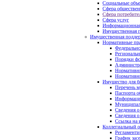
Социальные объ
Сфера обществен
Сфера потребите
Сфера услуг
Информационная
Имущественная п
Имущественная поддер
Нормативные пр
Федерально
Региональн
Порядки фо
Администра
Нормативн
Нормативн
Имущество для б
Перечень 
Паспорта о
Информация
Муниципал
Сведения о
Сведения о
Ссылка на 
Коллегиальный о
Регламент
График зас