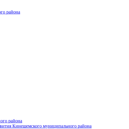
го района
ого района
азвития Кинешемского муниципального района