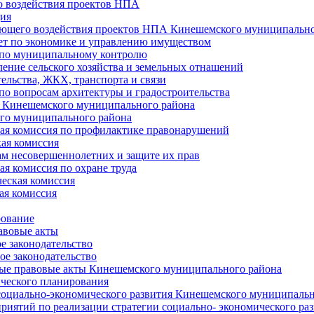
 воздействия проектов НПА
ия
ющего воздействия проектов НПА Кинешемского муниципально
т по экономике и управлению имуществом
 по муниципальному контролю
ение сельского хозяйства и земельных отнашений
ельства, ЖКХ, транспорта и связи
по вопросам архитектуры и градостроительства
 Кинешемского муниципального района
го муниципального района
я комиссия по профилактике правонарушений
ая комиссия
ам несовершеннолетних и защите их прав
я комиссия по охране труда
еская комиссия
ая комиссия
рование
авовые акты
е законодательство
ое законодательство
ые правовые акты Кинешемского муниципального района
ического планирования
социально-экономического развития Кинешемского муниципальн
риятий по реализации стратегии социально- экономического р