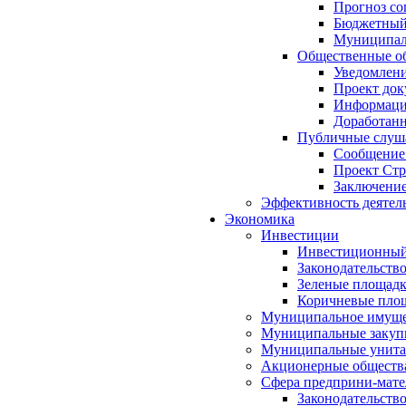
Прогноз со
Бюджетный 
Муниципал
Общественные об
Уведомлени
Проект док
Информация
Доработанн
Публичные слуша
Сообщение
Проект Стр
Заключение
Эффективность деятел
Экономика
Инвестиции
Инвестиционный
Законодательств
Зеленые площад
Коричневые пло
Муниципальное имуще
Муниципальные закуп
Муниципальные унита
Акционерные обществ
Сфера предприни-мате
Законодательств