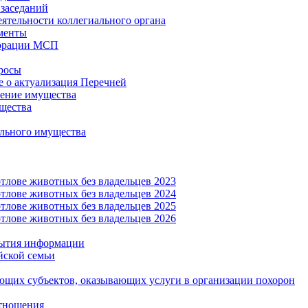
заседаний
еятельности коллегиального органа
менты
орации МСП
росы
 о актуализация Перечней
ение имущества
щества
льного имущества
тлове животных без владельцев 2023
тлове животных без владельцев 2024
тлове животных без владельцев 2025
тлове животных без владельцев 2026
рытия информации
йской семьи
ующих субъектов, оказывающих услуги в организации похорон
тношения