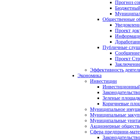
Прогноз со
Бюджетный 
Муниципал
Общественные об
Уведомлени
Проект док
Информация
Доработанн
Публичные слуша
Сообщение
Проект Стр
Заключение
Эффективность деятел
Экономика
Инвестиции
Инвестиционный
Законодательств
Зеленые площад
Коричневые пло
Муниципальное имуще
Муниципальные закуп
Муниципальные унита
Акционерные обществ
Сфера предприни-мате
Законодательств