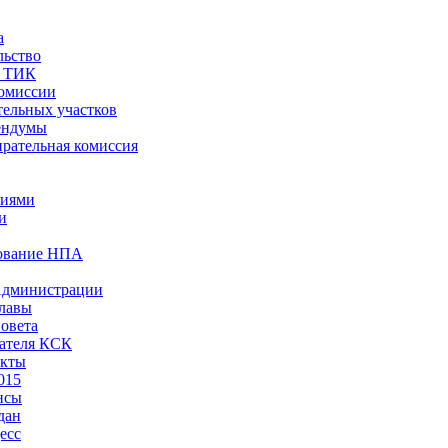
а
льство
ы ТИК
комиссии
тельных участков
ендумы
рательная комиссия
ниями
и
ование НПА
Администрации
лавы
овета
ателя КСК
акты
015
нсы
дан
есс