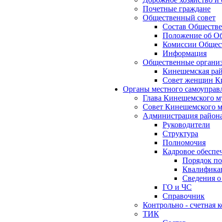
Почетные граждане
Общественный совет
Состав Обществе
Положение об Об
Комиссии Общест
Информация
Общественные органи
Кинешемская рай
Совет женщин К
Органы местного самоуправ
Глава Кинешемского м
Совет Кинешемского м
Администрация район
Руководители
Структура
Полномочия
Кадровое обеспе
Порядок по
Квалификац
Сведения о
ГО и ЧС
Справочник
Контрольно - счетная
ТИК