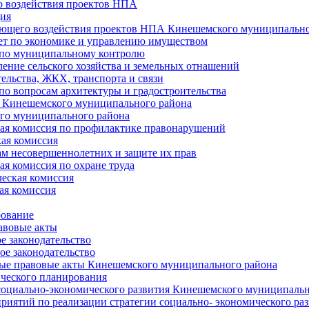
 воздействия проектов НПА
ия
ющего воздействия проектов НПА Кинешемского муниципально
т по экономике и управлению имуществом
 по муниципальному контролю
ение сельского хозяйства и земельных отнашений
ельства, ЖКХ, транспорта и связи
по вопросам архитектуры и градостроительства
 Кинешемского муниципального района
го муниципального района
я комиссия по профилактике правонарушений
ая комиссия
ам несовершеннолетних и защите их прав
я комиссия по охране труда
еская комиссия
ая комиссия
рование
авовые акты
е законодательство
ое законодательство
ые правовые акты Кинешемского муниципального района
ического планирования
социально-экономического развития Кинешемского муниципальн
риятий по реализации стратегии социально- экономического р