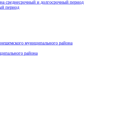
 на среднесрочный и долгосрочный период
ый период
инешемского муниципального района
иципального района