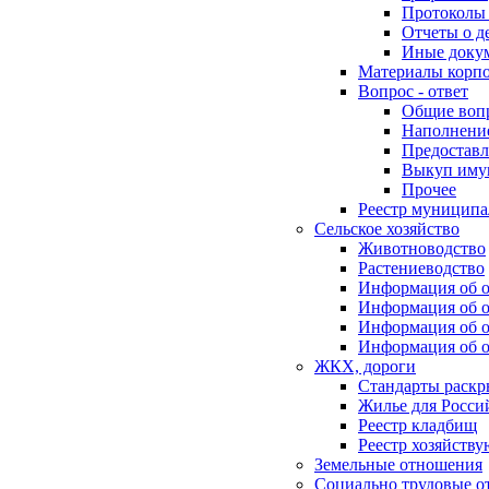
Протоколы 
Отчеты о д
Иные доку
Материалы корп
Вопрос - ответ
Общие воп
Наполнение
Предоставл
Выкуп иму
Прочее
Реестр муниципа
Сельское хозяйство
Животноводство
Растениеводство
Информация об о
Информация об о
Информация об о
Информация об о
ЖКХ, дороги
Стандарты раск
Жилье для Росси
Реестр кладбищ
Реестр хозяйств
Земельные отношения
Социально трудовые о