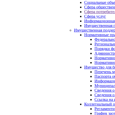
Социальные объ
Сфера обществен
Сфера потребите
Сфера услуг
Информационная
Имущественная п
Имущественная поддер
Нормативные пр
Федерально
Региональн
Порядки фо
Администра
Нормативн
Нормативн
Имущество для б
Перечень 
Паспорта о
Информация
Муниципал
Сведения о
Сведения о
Ссылка на 
Коллегиальный о
Регламент
График зас