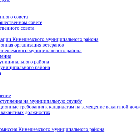
нного совета
щественном совете
венного совета
зации Кинешемского муниципального района
онная организация ветеранов
инешемского муниципального района
ления
униципального района
униципального района
а
чение
ступления на муниципальную службу
ионные требования к кандидатам на замещение вакантной дол
 вакантных должностях
 комиссия Кинешемского муниципального района