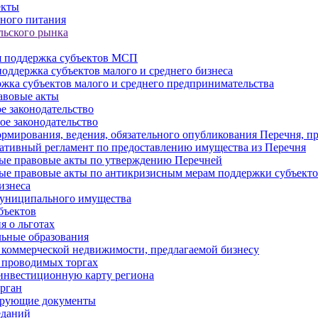
екты
ного питания
льского рынка
 поддержка субъектов МСП
оддержка субъектов малого и среднего бизнеса
жка субъектов малого и среднего предпринимательства
авовые акты
е законодательство
ое законодательство
рмирования, ведения, обязательного опубликования Перечня, п
тивный регламент по предоставлению имущества из Перечня
ые правовые акты по утверждению Перечней
ые правовые акты по антикризисным мерам поддержки субъек
изнеса
муниципального имущества
бъектов
 о льготах
ьные образования
 коммерческой недвижимости, предлагаемой бизнесу
 проводимых торгах
инвестиционную карту региона
рган
ирующие документы
еданий