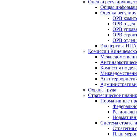
Оценка регулирующего
Общая информац
Оценка регулиру
ОРВ комите
ОРВ отдел
ОРВ управл
ОРВ строит
ОРВ отдел 
Экспертиза НПА
Комиссии Кинешемско
Межведомственна
Антинаркотическ
Комиссия по дел
Межведомственна
Антитеррористич
Административн
Охрана труда
Стратегическое плани
Нормативные пр
Федерально
Региональн
Нормативн
Система стратег
Стратегия 
План мероп