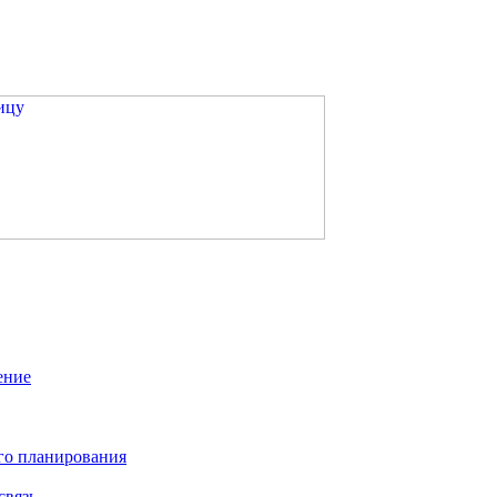
ение
го планирования
связь