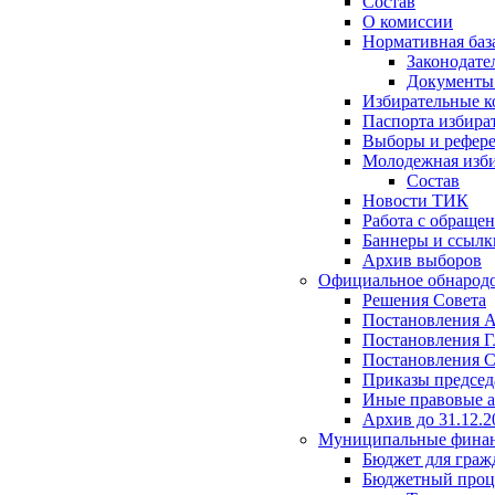
Состав
О комиссии
Нормативная баз
Законодате
Документ
Избирательные 
Паспорта избира
Выборы и рефер
Молодежная изби
Состав
Новости ТИК
Работа с обраще
Баннеры и ссылк
Архив выборов
Официальное обнарод
Решения Совета
Постановления 
Постановления Г
Постановления С
Приказы председ
Иные правовые 
Архив до 31.12.2
Муниципальные фина
Бюджет для граж
Бюджетный проц