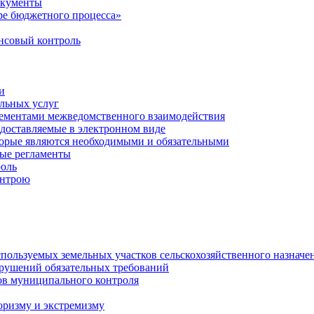
окументы
е бюджетного процесса»
совый контроль
и
льных услуг
лементами межведомственного взаимодействия
едоставляемые в электронном виде
торые являются необходимыми и обязательными
ые регламенты
оль
онтрою
спользуемых земельных участков сельскохозяйственного назначе
рушений обязательных требований
ов муниципального контроля
оризму и экстремизму