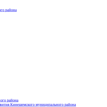
го района
ого района
азвития Кинешемского муниципального района