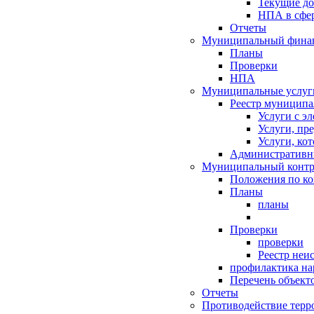
Текущие д
НПА в сфер
Отчеты
Муниципальный финан
Планы
Проверки
НПА
Муниципальные услуг
Реестр муниципа
Услуги с э
Услуги, пр
Услуги, ко
Административн
Муниципальный контр
Положения по к
Планы
планы
Проверки
проверки
Реестр неи
профилактика на
Перечень объект
Отчеты
Противодействие терр