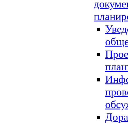
докуме
планир
Увед
обще
Прое
план
Инфо
пров
обсу
Дора