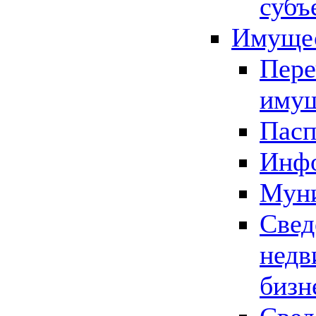
субъ
Имущес
Пере
имущ
Пасп
Инфо
Муни
Свед
недв
бизн