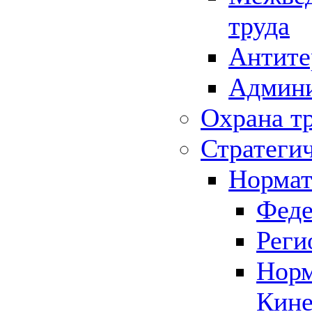
труда
Антите
Админи
Охрана т
Стратеги
Нормат
Феде
Реги
Норм
Кине