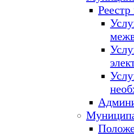
Реестр
Услу
межв
Услу
элек
Услу
необ
Админи
Муниципа
Положе