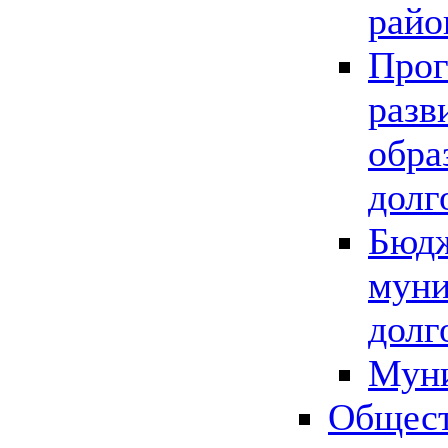
райо
Прог
разв
обра
долг
Бюдж
муни
долг
Мун
Общест