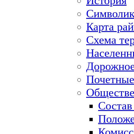
История
Символик
Карта ра
Схема те
Населенн
Дорожное 
Почетные
Обществе
Состав
Положе
Комисс