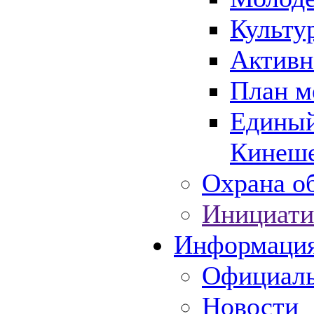
Культу
Активн
План м
Единый
Кинеше
Охрана об
Инициати
Информаци
Официаль
Новости