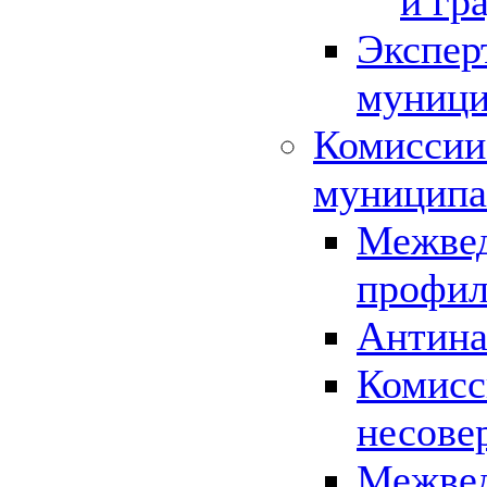
и гр
Экспер
муници
Комиссии
муниципа
Межвед
профил
Антина
Комисс
несове
Межвед