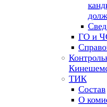
канд
долж
Свед
ГО и Ч
Справо
Контрольн
Кинешемс
ТИК
Состав
О коми