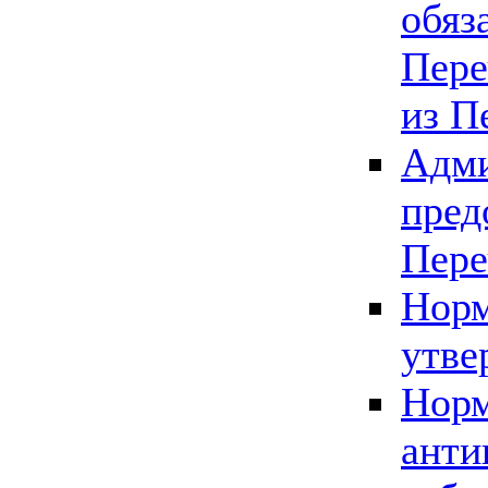
обяз
Пере
из П
Адми
пред
Пере
Норм
утве
Норм
анти