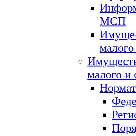
Информ
МСП
Имущес
малого
Имуществ
малого и 
Нормат
Феде
Реги
Поря