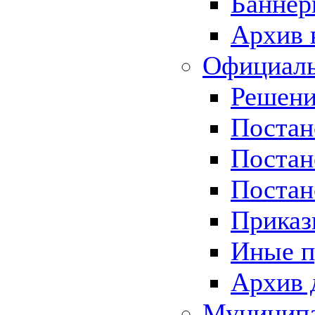
Баннер
Архив 
Официаль
Решени
Постан
Постан
Постан
Приказ
Иные п
Архив 
Муницип