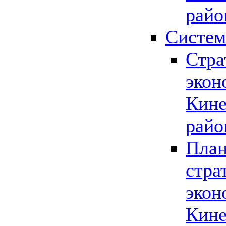
райо
Систем
Стра
экон
Кине
райо
План
стра
экон
Кине