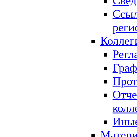
Свед
Ссыл
реги
Коллег
Регл
Граф
Прот
Отче
колл
Иные
Матери