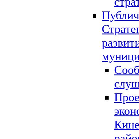
стра
Публич
Страте
развит
муници
Сооб
слу
Прое
экон
Кине
райо