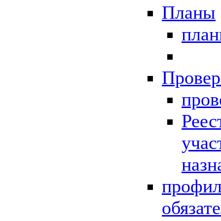
Планы
пла
Провер
пров
Реес
учас
назн
профил
обязат