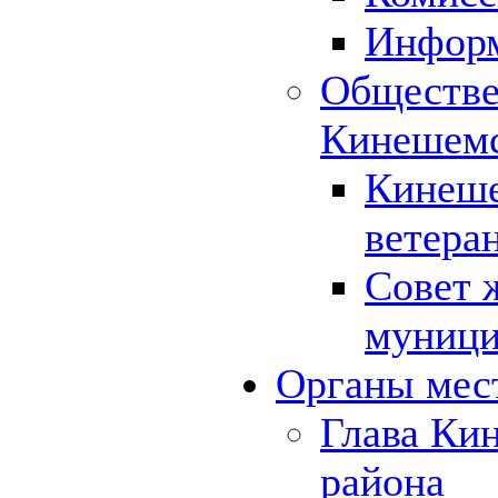
Инфор
Обществе
Кинешемс
Кинеше
ветера
Совет 
муници
Органы мес
Глава Ки
района