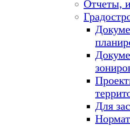
Отчеты, 
Градостр
Докуме
планир
Докуме
зониро
Проект
террит
Для за
Нормат