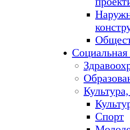
проект
Наружн
констр
Общест
Социальная
Здравоох
Образова
Культура,
Культу
Спорт
Молод