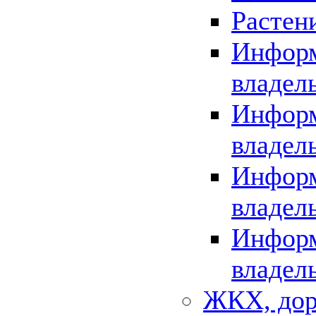
Растен
Информ
владел
Информ
владел
Информ
владел
Информ
владел
ЖКХ, дор