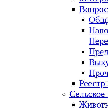
Вопрос 
Общ
Напо
Пере
Пред
Выку
Проч
Реестр
Сельское 
Животн