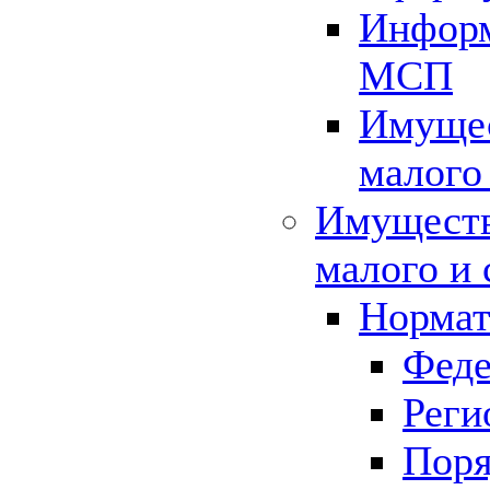
Информ
МСП
Имущес
малого
Имуществ
малого и 
Нормат
Феде
Реги
Поря