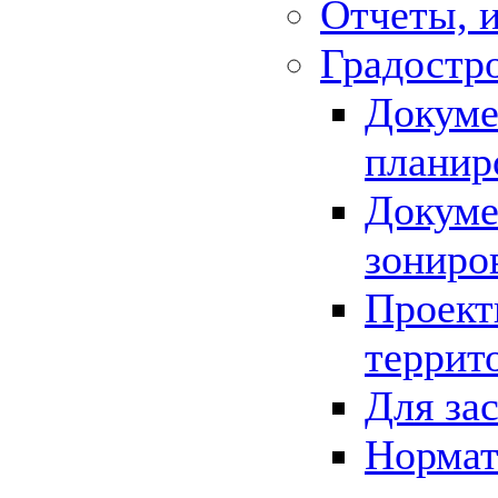
Отчеты, 
Градостр
Докуме
планир
Докуме
зониро
Проект
террит
Для за
Нормат