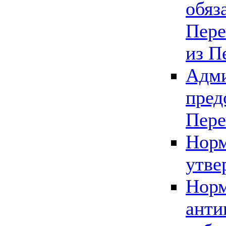
обяз
Пере
из П
Адми
пред
Пере
Норм
утве
Норм
анти