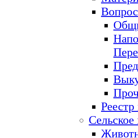
Вопрос 
Общ
Напо
Пере
Пред
Выку
Проч
Реестр
Сельское 
Животн