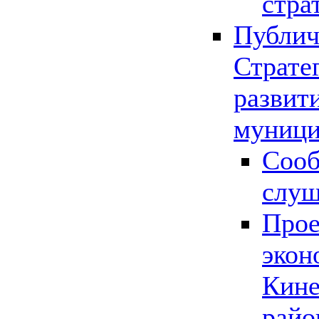
стра
Публич
Страте
развит
муници
Сооб
слу
Прое
экон
Кине
райо