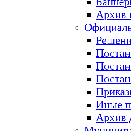
Баннер
Архив 
Официаль
Решени
Постан
Постан
Постан
Приказ
Иные п
Архив 
Муницип