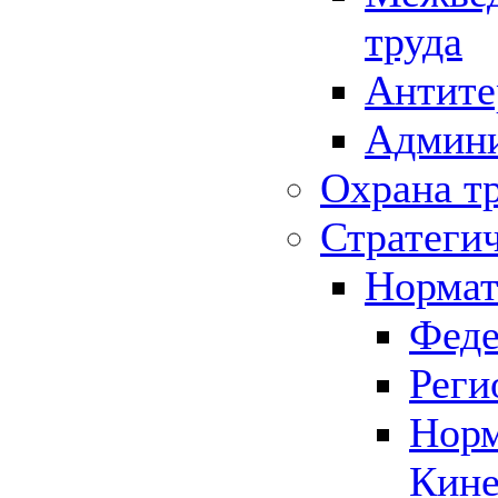
труда
Антите
Админи
Охрана т
Стратеги
Нормат
Феде
Реги
Норм
Кине