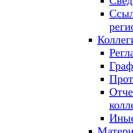
Свед
Ссыл
реги
Коллег
Регл
Граф
Прот
Отче
колл
Иные
Матери