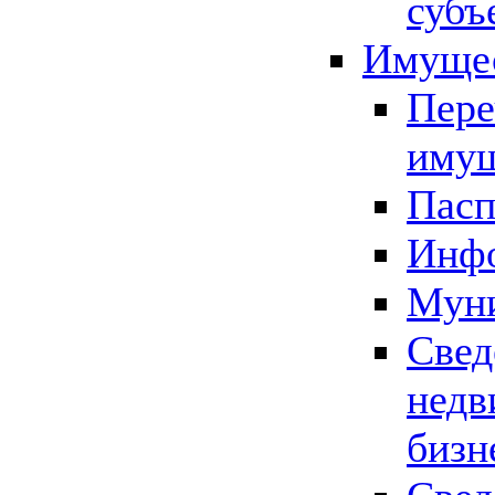
субъ
Имущес
Пере
имущ
Пасп
Инфо
Муни
Свед
недв
бизн