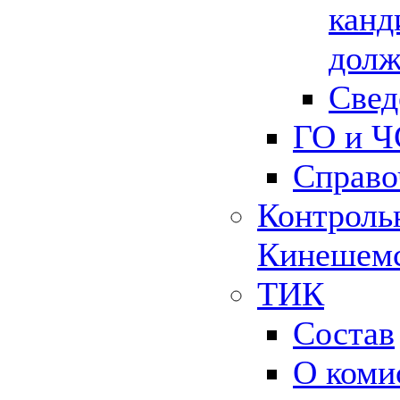
канд
долж
Свед
ГО и Ч
Справо
Контрольн
Кинешемс
ТИК
Состав
О коми