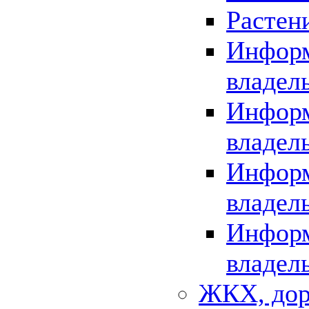
Растен
Информ
владел
Информ
владел
Информ
владел
Информ
владел
ЖКХ, дор