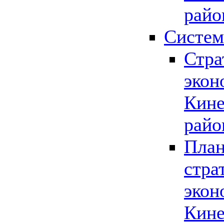
райо
Систем
Стра
экон
Кине
райо
План
стра
экон
Кине