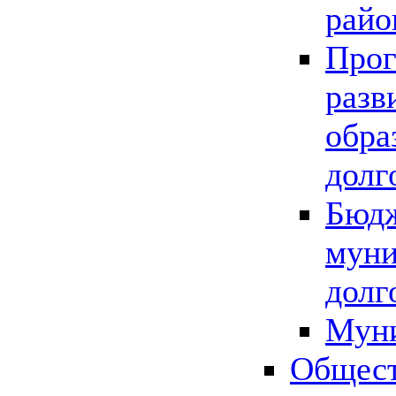
райо
Прог
разв
обра
долг
Бюдж
муни
долг
Мун
Общест