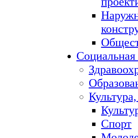
проект
Наружн
констр
Общест
Социальная
Здравоох
Образова
Культура,
Культу
Спорт
Молод