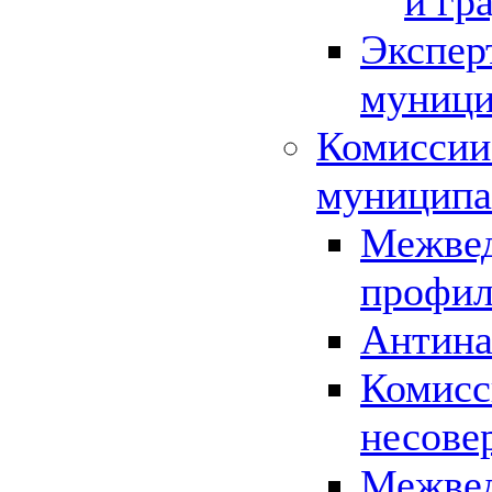
и гр
Экспер
муници
Комиссии
муниципа
Межвед
профил
Антина
Комисс
несове
Межвед