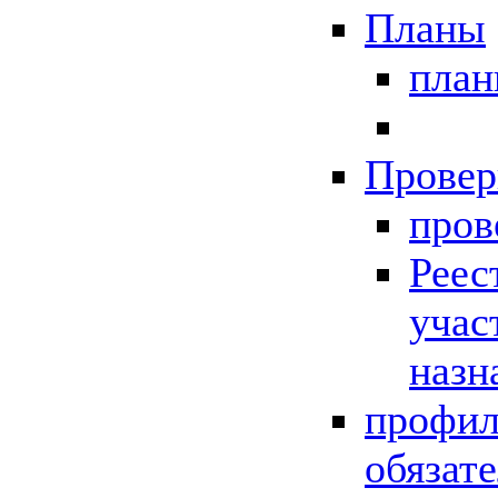
Планы
пла
Провер
пров
Реес
учас
назн
профил
обязат