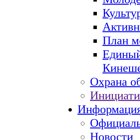
Культу
Активн
План м
Единый
Кинеше
Охрана об
Инициати
Информаци
Официаль
Новости