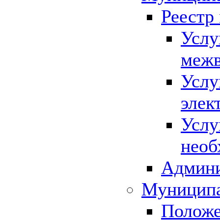
Реестр
Услу
межв
Услу
элек
Услу
необ
Админи
Муниципа
Положе