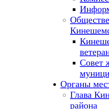
Инфор
Обществе
Кинешемс
Кинеше
ветера
Совет 
муници
Органы мес
Глава Ки
района