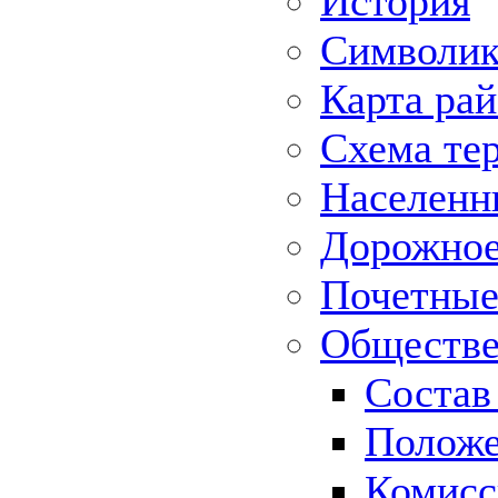
История
Символик
Карта ра
Схема те
Населенн
Дорожное 
Почетные
Обществе
Состав
Положе
Комисс