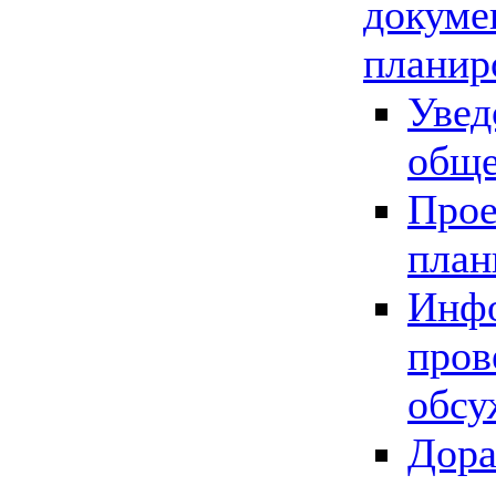
докуме
планир
Увед
обще
Прое
план
Инфо
пров
обсу
Дора