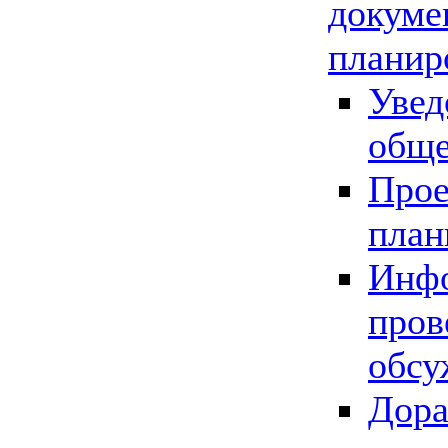
докуме
планир
Увед
обще
Прое
план
Инфо
пров
обсу
Дора