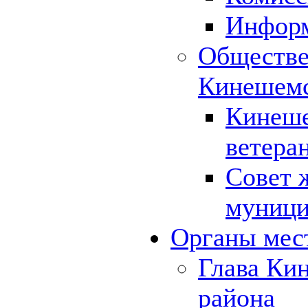
Инфор
Обществе
Кинешемс
Кинеше
ветера
Совет 
муници
Органы мес
Глава Ки
района