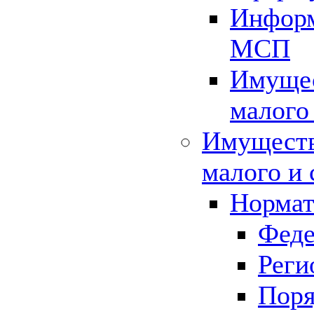
Информ
МСП
Имущес
малого
Имуществ
малого и 
Нормат
Феде
Реги
Поря