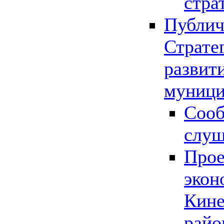
стра
Публич
Страте
развит
муници
Сооб
слу
Прое
экон
Кине
райо