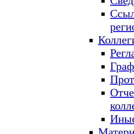
Свед
Ссыл
реги
Коллег
Регл
Граф
Прот
Отче
колл
Иные
Матери