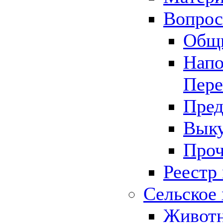
Вопрос 
Общ
Напо
Пере
Пред
Выку
Проч
Реестр
Сельское 
Животн