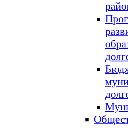
райо
Прог
разв
обра
долг
Бюдж
муни
долг
Мун
Общест