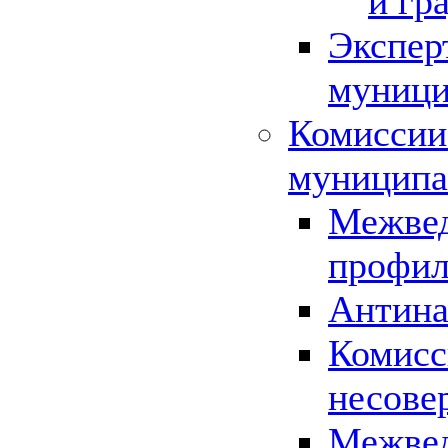
и гр
Экспер
муници
Комиссии
муниципа
Межвед
профил
Антина
Комисс
несове
Межвед