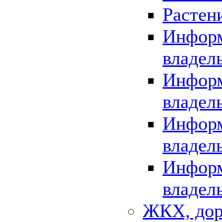
Растен
Информ
владел
Информ
владел
Информ
владел
Информ
владел
ЖКХ, дор