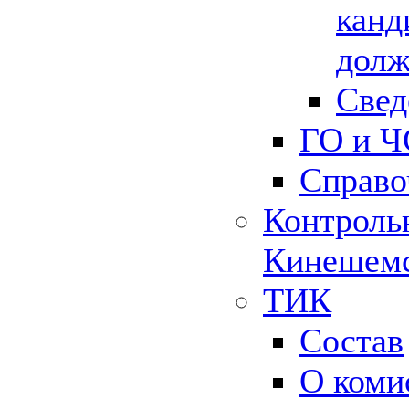
канд
долж
Свед
ГО и Ч
Справо
Контрольн
Кинешемс
ТИК
Состав
О коми