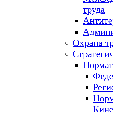
труда
Антите
Админи
Охрана т
Стратеги
Нормат
Феде
Реги
Норм
Кине