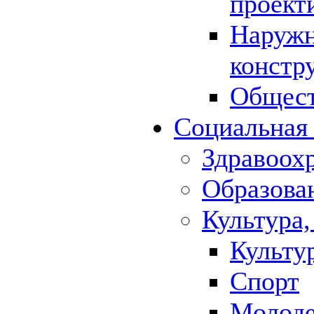
проект
Наружн
констр
Общест
Социальная
Здравоох
Образова
Культура,
Культу
Спорт
Молод