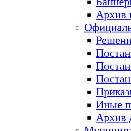
Баннер
Архив 
Официаль
Решени
Постан
Постан
Постан
Приказ
Иные п
Архив 
Муницип