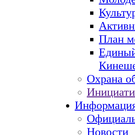
Культу
Активн
План м
Единый
Кинеше
Охрана об
Инициати
Информаци
Официаль
Новости