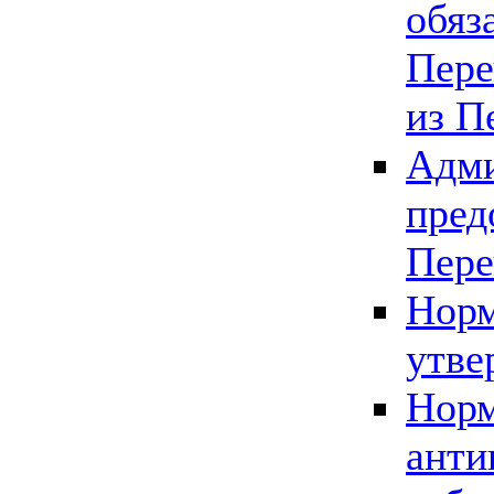
обяз
Пере
из П
Адми
пред
Пере
Норм
утве
Норм
анти