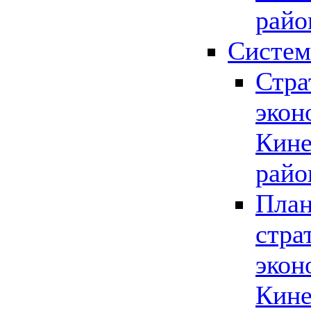
райо
Систем
Стра
экон
Кине
райо
План
стра
экон
Кине