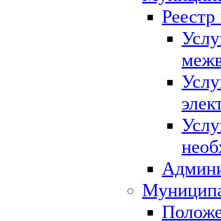
Реестр
Услу
межв
Услу
элек
Услу
необ
Админи
Муниципа
Положе