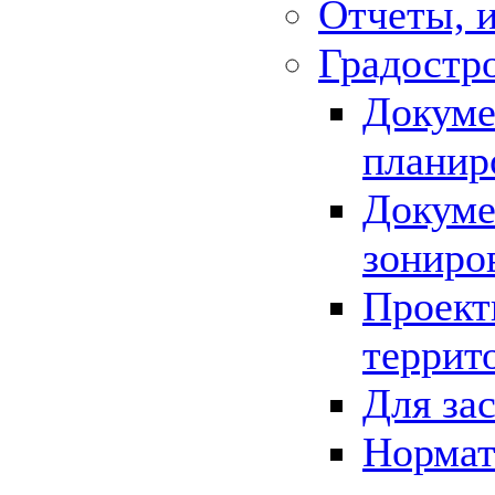
Отчеты, 
Градостр
Докуме
планир
Докуме
зониро
Проект
террит
Для за
Нормат