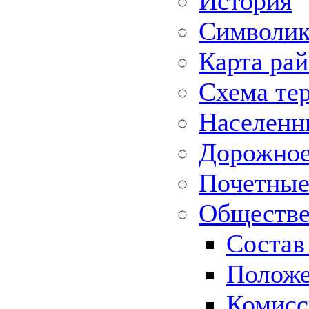
История
Символик
Карта ра
Схема те
Населенн
Дорожное 
Почетные
Обществе
Состав
Положе
Комисс