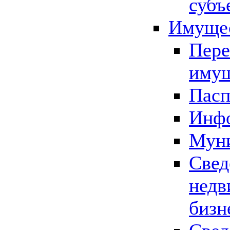
субъ
Имущес
Пере
имущ
Пасп
Инфо
Муни
Свед
недв
бизн