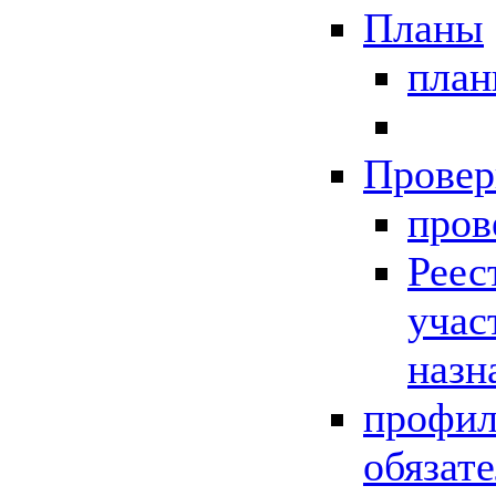
Планы
пла
Провер
пров
Реес
учас
назн
профил
обязат