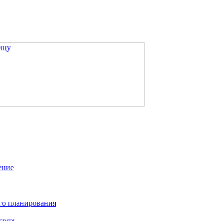
ение
го планирования
связь