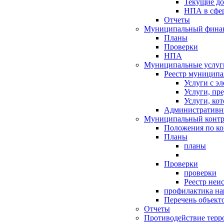
Текущие д
НПА в сфер
Отчеты
Муниципальный финан
Планы
Проверки
НПА
Муниципальные услуг
Реестр муниципа
Услуги с э
Услуги, пр
Услуги, ко
Административн
Муниципальный контр
Положения по к
Планы
планы
Проверки
проверки
Реестр неи
профилактика на
Перечень объект
Отчеты
Противодействие терр