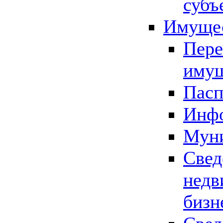
субъ
Имущес
Пере
имущ
Пасп
Инфо
Муни
Свед
недв
бизн