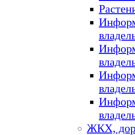
Растен
Информ
владел
Информ
владел
Информ
владел
Информ
владел
ЖКХ, дор