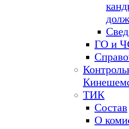
канд
долж
Свед
ГО и Ч
Справо
Контрольн
Кинешемс
ТИК
Состав
О коми