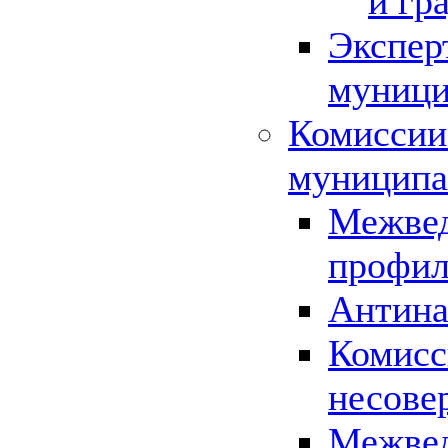
и гр
Экспер
муници
Комиссии
муниципа
Межвед
профил
Антина
Комисс
несове
Межвед