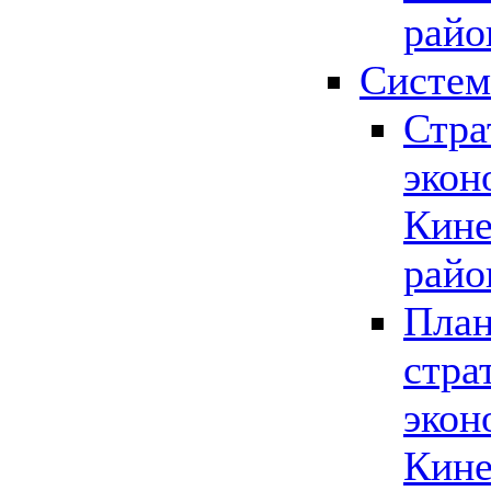
райо
Систем
Стра
экон
Кине
райо
План
стра
экон
Кине