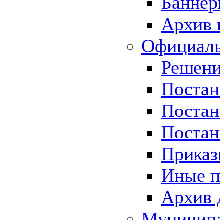
Баннер
Архив 
Официаль
Решени
Постан
Постан
Постан
Приказ
Иные п
Архив 
Муницип