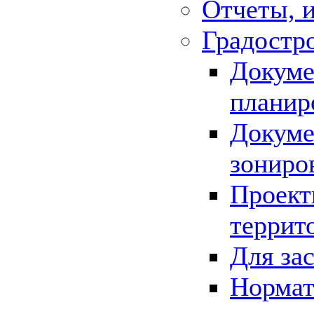
Отчеты, 
Градостр
Докуме
планир
Докуме
зониро
Проект
террит
Для за
Нормат