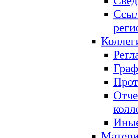
Свед
Ссыл
реги
Коллег
Регл
Граф
Прот
Отче
колл
Иные
Матери