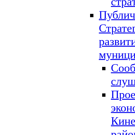
стра
Публич
Страте
развит
муници
Сооб
слу
Прое
экон
Кине
райо