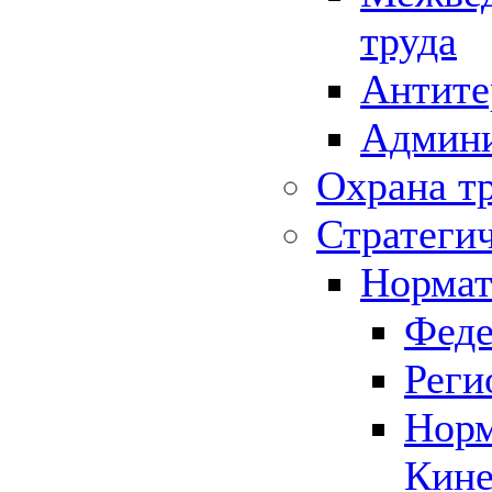
труда
Антите
Админи
Охрана т
Стратеги
Нормат
Феде
Реги
Норм
Кине