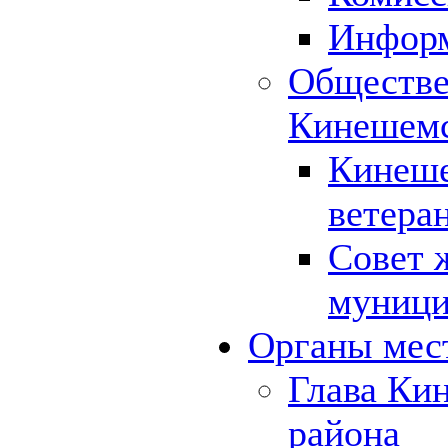
Инфор
Обществе
Кинешемс
Кинеше
ветера
Совет 
муници
Органы мес
Глава Ки
района