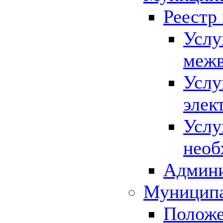
Реестр
Услу
межв
Услу
элек
Услу
необ
Админи
Муниципа
Положе