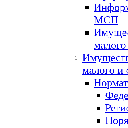
Информ
МСП
Имущес
малого
Имуществ
малого и 
Нормат
Феде
Реги
Поря