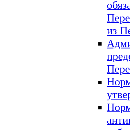
обяз
Пере
из П
Адми
пред
Пере
Норм
утве
Норм
анти