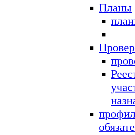
Планы
пла
Провер
пров
Реес
учас
назн
профил
обязат