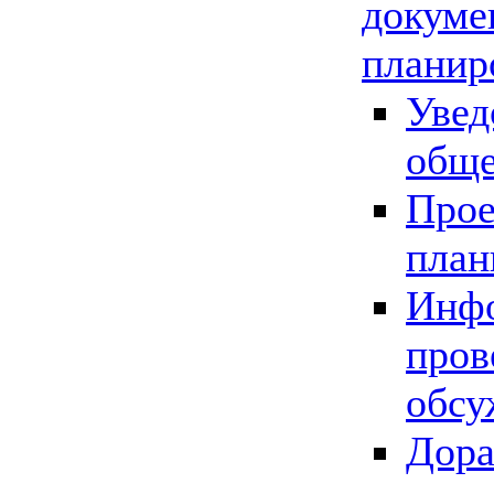
докуме
планир
Увед
обще
Прое
план
Инфо
пров
обсу
Дора