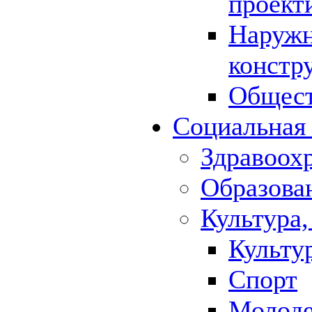
проект
Наружн
констр
Общест
Социальная
Здравоох
Образова
Культура,
Культу
Спорт
Молод