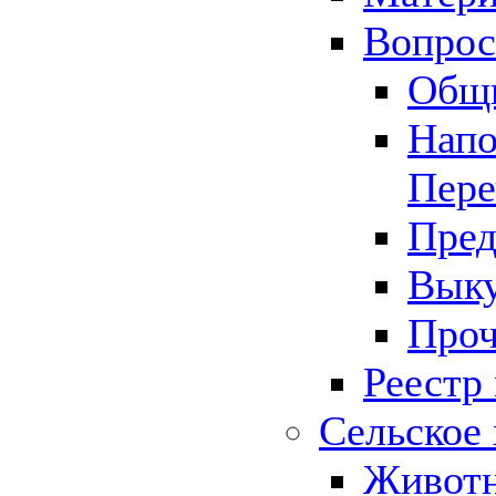
Вопрос 
Общ
Напо
Пере
Пред
Выку
Проч
Реестр
Сельское 
Животн