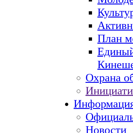
Культу
Активн
План м
Единый
Кинеше
Охрана об
Инициати
Информаци
Официаль
Новости