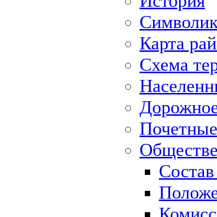
История
Символик
Карта ра
Схема те
Населенн
Дорожное 
Почетные
Обществе
Состав
Положе
Комисс