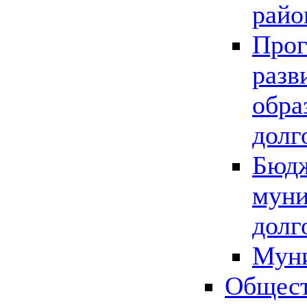
райо
Прог
разв
обра
долг
Бюдж
муни
долг
Мун
Общест