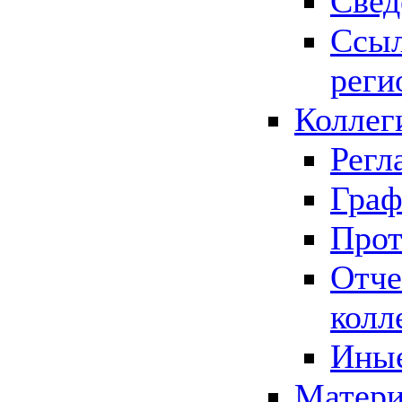
Свед
Ссыл
реги
Коллег
Регл
Граф
Прот
Отче
колл
Иные
Матери