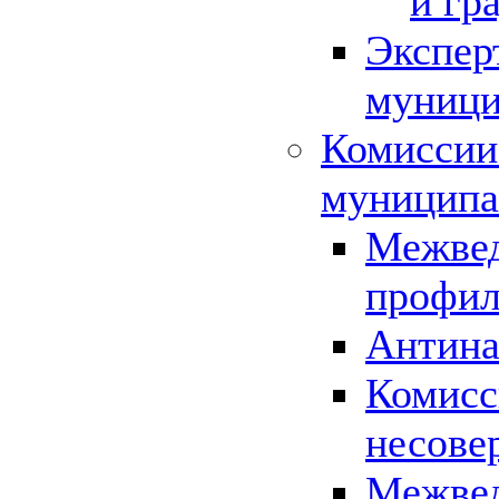
и гр
Экспер
муници
Комиссии
муниципа
Межвед
профил
Антина
Комисс
несове
Межвед