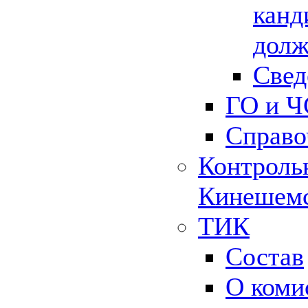
канд
долж
Свед
ГО и Ч
Справо
Контрольн
Кинешемс
ТИК
Состав
О коми