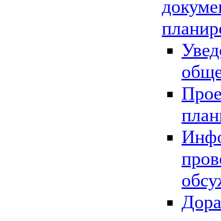
докуме
планир
Увед
обще
Прое
план
Инфо
пров
обсу
Дора