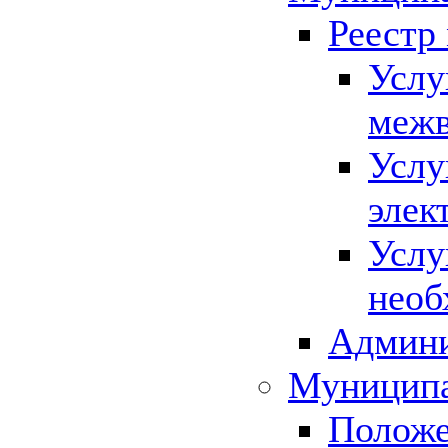
Реестр
Услу
межв
Услу
элек
Услу
необ
Админи
Муниципа
Положе