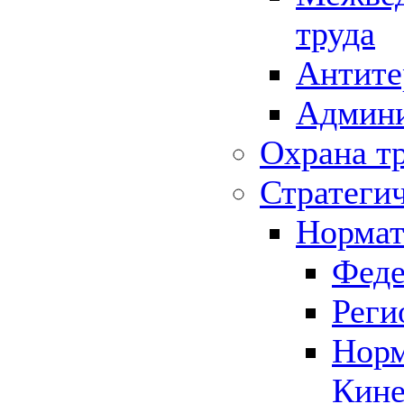
труда
Антите
Админи
Охрана т
Стратеги
Нормат
Феде
Реги
Норм
Кине