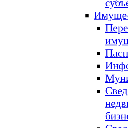
субъ
Имущес
Пере
имущ
Пасп
Инфо
Муни
Свед
недв
бизн