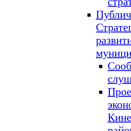
стра
Публич
Страте
развит
муници
Сооб
слу
Прое
экон
Кине
райо