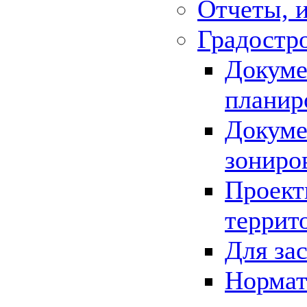
Отчеты, 
Градостр
Докуме
планир
Докуме
зониро
Проект
террит
Для за
Нормат