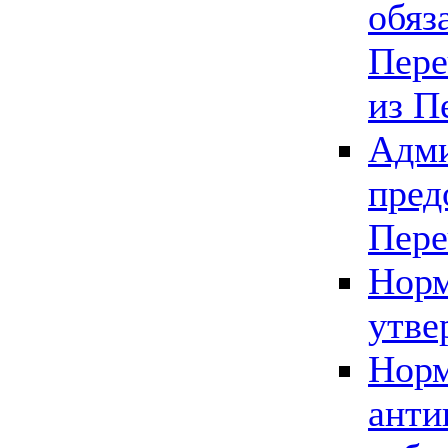
обяз
Пере
из П
Адми
пред
Пере
Норм
утве
Норм
анти