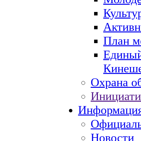
Культу
Активн
План м
Единый
Кинеше
Охрана об
Инициати
Информаци
Официаль
Новости