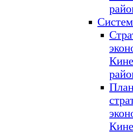
райо
Систем
Стра
экон
Кине
райо
План
стра
экон
Кине