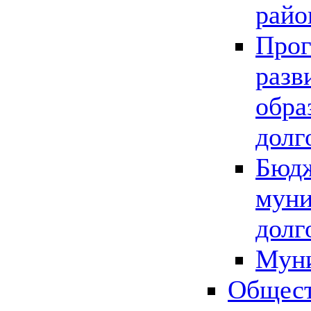
райо
Прог
разв
обра
долг
Бюдж
муни
долг
Мун
Общест