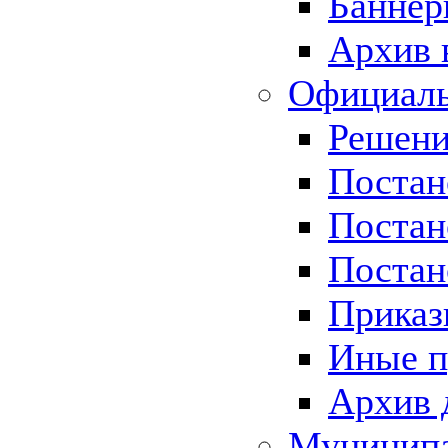
Баннер
Архив 
Официаль
Решени
Постан
Постан
Постан
Приказ
Иные п
Архив 
Муницип