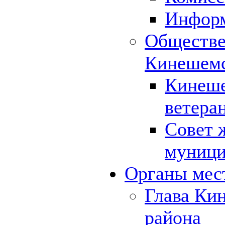
Инфор
Обществе
Кинешемс
Кинеше
ветера
Совет 
муници
Органы мес
Глава Ки
района