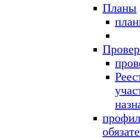
Планы
пла
Провер
пров
Реес
учас
назн
профил
обязат