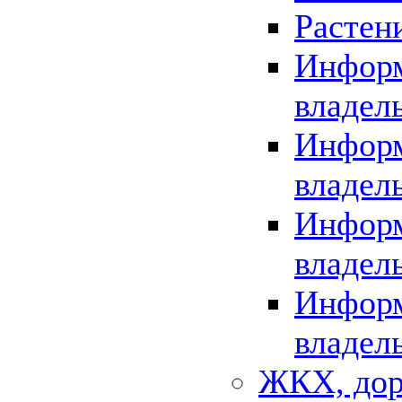
Растен
Информ
владел
Информ
владел
Информ
владел
Информ
владел
ЖКХ, дор