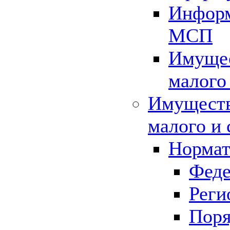
Информ
МСП
Имущес
малого
Имуществ
малого и 
Нормат
Феде
Реги
Поря