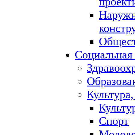
проект
Наружн
констр
Общест
Социальная
Здравоох
Образова
Культура,
Культу
Спорт
Молод