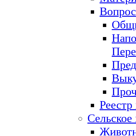
Вопрос 
Общ
Напо
Пере
Пред
Выку
Проч
Реестр
Сельское 
Животн