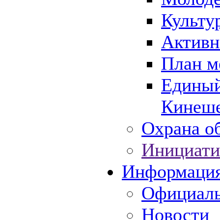
Культу
Активн
План м
Единый
Кинеше
Охрана об
Инициати
Информаци
Официаль
Новости