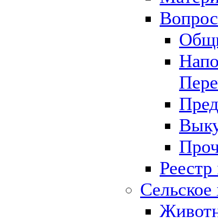
Вопрос 
Общ
Напо
Пере
Пред
Выку
Проч
Реестр
Сельское 
Животн