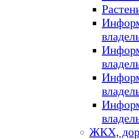
Растен
Информ
владел
Информ
владел
Информ
владел
Информ
владел
ЖКХ, дор