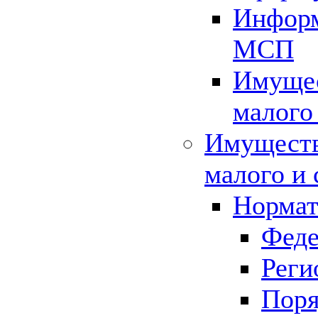
Информ
МСП
Имущес
малого
Имуществ
малого и 
Нормат
Феде
Реги
Поря