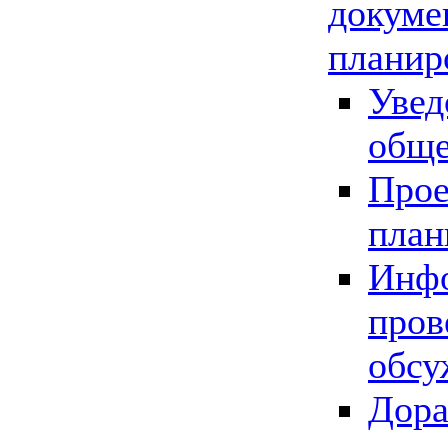
докуме
планир
Увед
обще
Прое
план
Инфо
пров
обсу
Дора