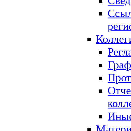
Свед
Ссыл
реги
Коллег
Регл
Граф
Прот
Отче
колл
Иные
Матери