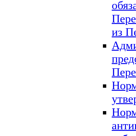
обяз
Пере
из П
Адми
пред
Пере
Норм
утве
Норм
анти