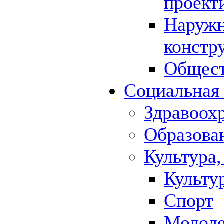
проект
Наружн
констр
Общест
Социальная
Здравоох
Образова
Культура,
Культу
Спорт
Молод