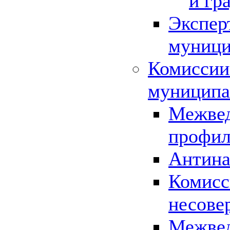
и гр
Экспер
муници
Комиссии
муниципа
Межвед
профил
Антина
Комисс
несове
Межвед