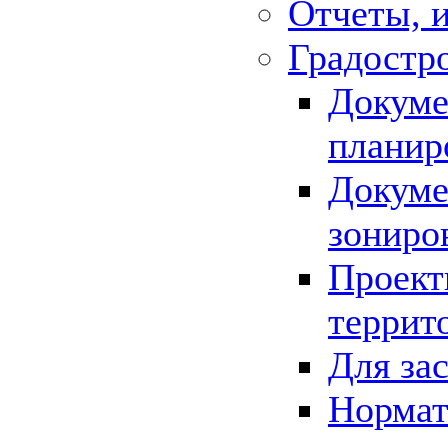
Отчеты, 
Градостр
Докуме
планир
Докуме
зониро
Проект
террит
Для за
Нормат