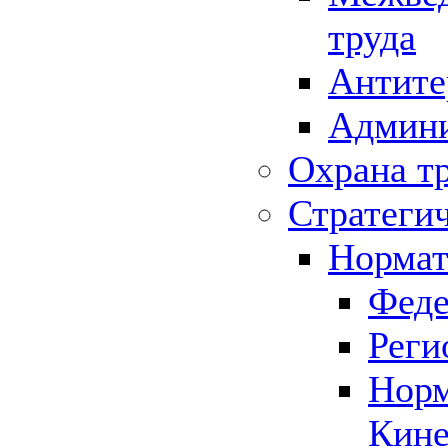
труда
Антите
Админи
Охрана т
Стратеги
Нормат
Феде
Реги
Норм
Кине