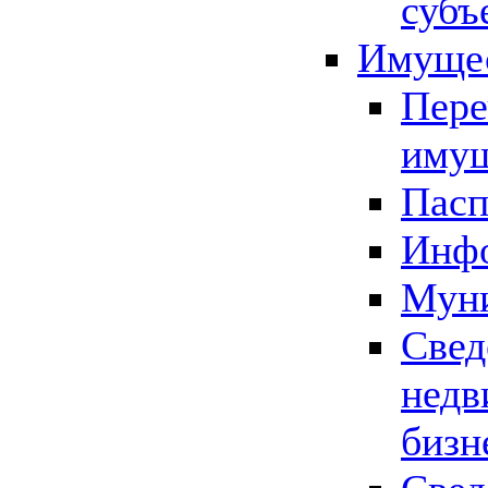
субъ
Имущес
Пере
имущ
Пасп
Инфо
Муни
Свед
недв
бизн