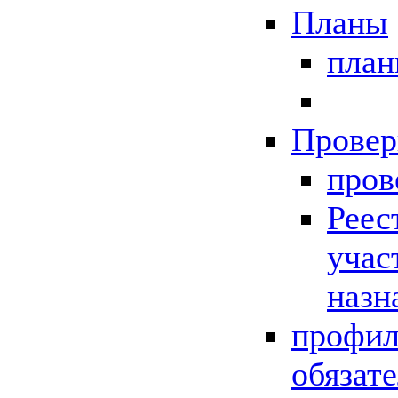
Планы
пла
Провер
пров
Реес
учас
назн
профил
обязат