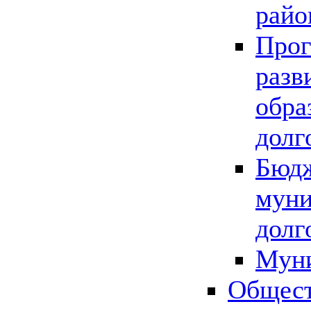
райо
Прог
разв
обра
долг
Бюдж
муни
долг
Мун
Общест