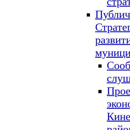
стра
Публич
Страте
развит
муници
Сооб
слу
Прое
экон
Кине
райо