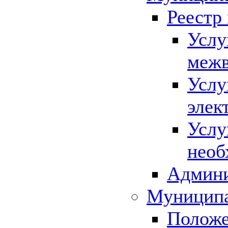
Реестр
Услу
межв
Услу
элек
Услу
необ
Админи
Муниципа
Положе