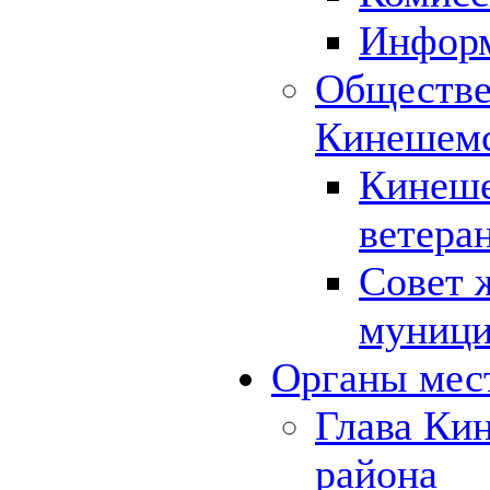
Инфор
Обществе
Кинешемс
Кинеше
ветера
Совет 
муници
Органы мес
Глава Ки
района