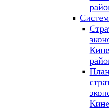
райо
Систем
Стра
экон
Кине
райо
План
стра
экон
Кине