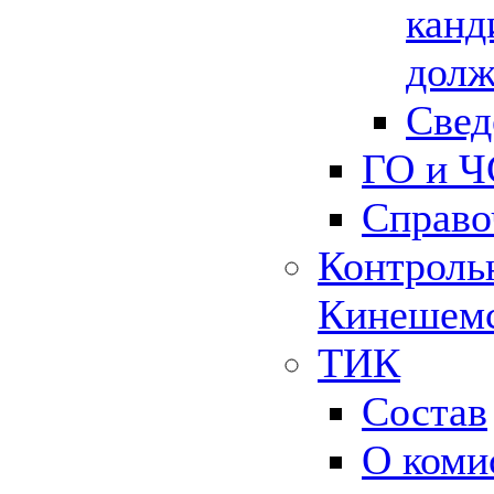
канд
долж
Свед
ГО и Ч
Справо
Контрольн
Кинешемс
ТИК
Состав
О коми