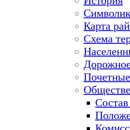
История
Символик
Карта ра
Схема те
Населенн
Дорожное 
Почетные
Обществе
Состав
Положе
Комисс