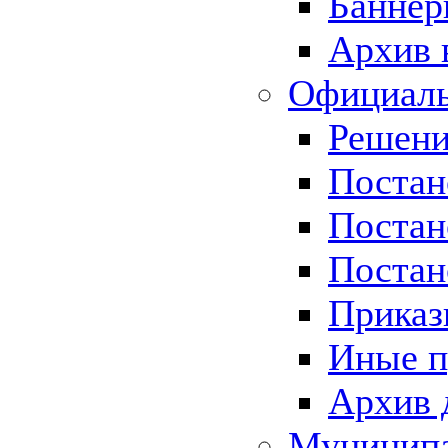
Баннер
Архив 
Официаль
Решени
Постан
Постан
Постан
Приказ
Иные п
Архив 
Муницип