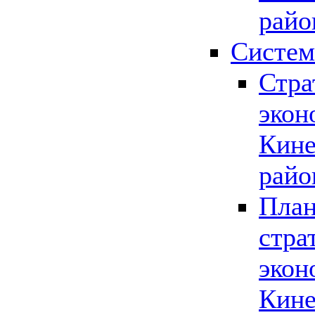
райо
Систем
Стра
экон
Кине
райо
План
стра
экон
Кине