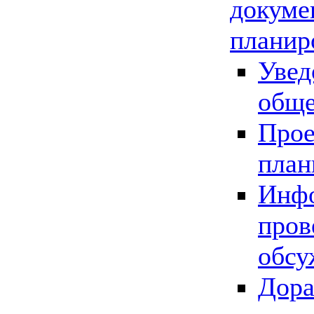
докуме
планир
Увед
обще
Прое
план
Инфо
пров
обсу
Дора