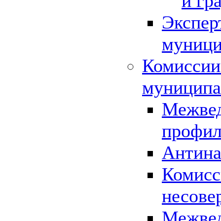
и гр
Экспер
муници
Комиссии
муниципа
Межвед
профил
Антина
Комисс
несове
Межвед