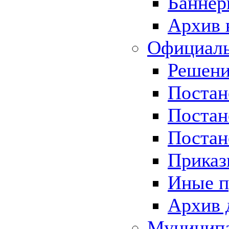
Баннер
Архив 
Официаль
Решени
Постан
Постан
Постан
Приказ
Иные п
Архив 
Муницип