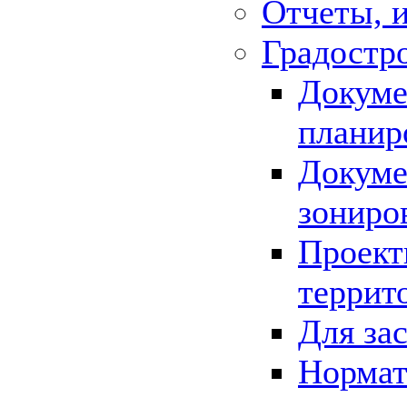
Отчеты, 
Градостр
Докуме
планир
Докуме
зониро
Проект
террит
Для за
Нормат