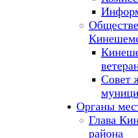
Инфор
Обществе
Кинешемс
Кинеше
ветера
Совет 
муници
Органы мес
Глава Ки
района