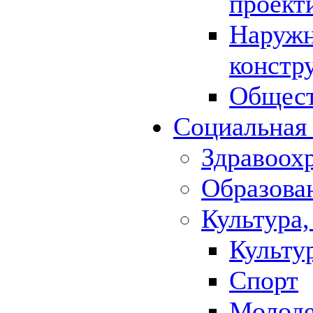
проект
Наружн
констр
Общест
Социальная
Здравоох
Образова
Культура,
Культу
Спорт
Молод