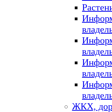
Растен
Информ
владел
Информ
владел
Информ
владел
Информ
владел
ЖКХ, дор