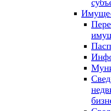
субъ
Имущес
Пере
имущ
Пасп
Инфо
Муни
Свед
недв
бизн