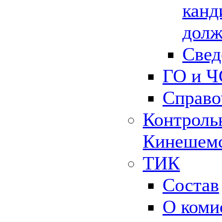
канд
долж
Свед
ГО и Ч
Справо
Контрольн
Кинешемс
ТИК
Состав
О коми