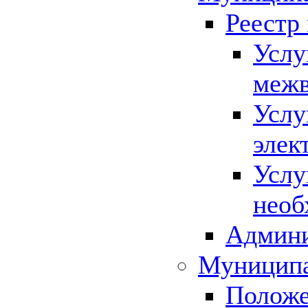
Реестр
Услу
межв
Услу
элек
Услу
необ
Админи
Муниципа
Положе