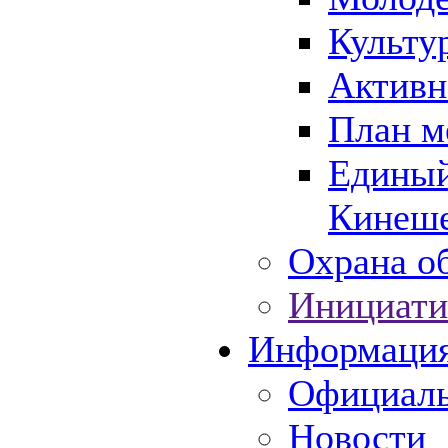
Культу
Активн
План м
Единый
Кинеше
Охрана об
Инициати
Информаци
Официаль
Новости