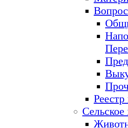
Вопрос 
Общ
Напо
Пере
Пред
Выку
Проч
Реестр
Сельское 
Животн