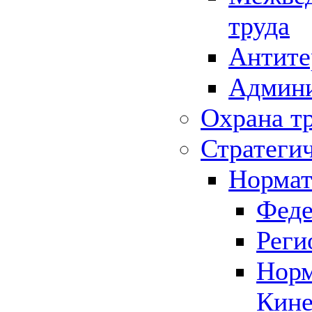
труда
Антите
Админи
Охрана т
Стратеги
Нормат
Феде
Реги
Норм
Кине