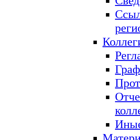
Свед
Ссыл
реги
Коллег
Регл
Граф
Прот
Отче
колл
Иные
Матери