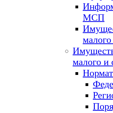
Информ
МСП
Имущес
малого
Имуществ
малого и 
Нормат
Феде
Реги
Поря