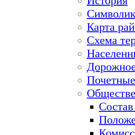
История
Символик
Карта ра
Схема те
Населенн
Дорожное 
Почетные
Обществе
Состав
Положе
Комисс