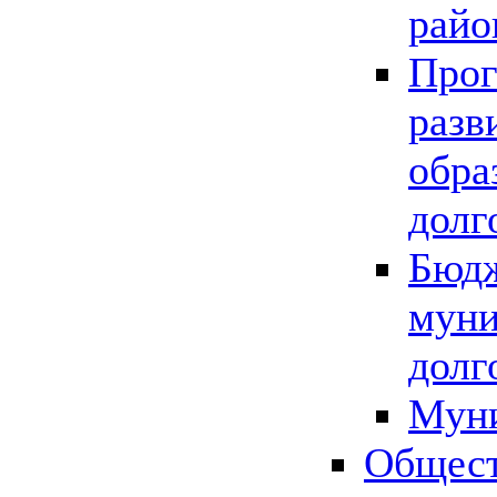
райо
Прог
разв
обра
долг
Бюдж
муни
долг
Мун
Общест