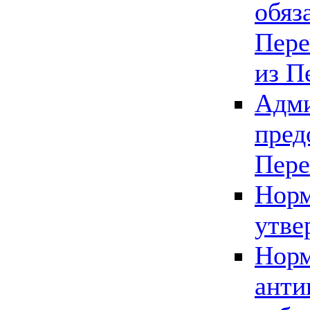
обяз
Пере
из П
Адми
пред
Пере
Норм
утве
Норм
анти