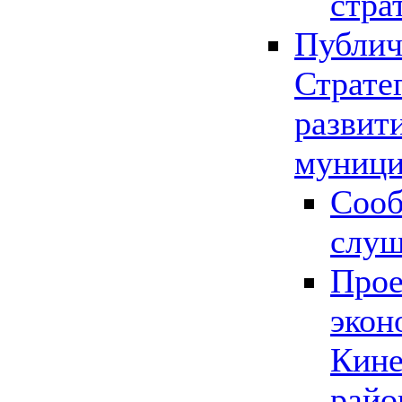
стра
Публич
Страте
развит
муници
Сооб
слу
Прое
экон
Кине
райо