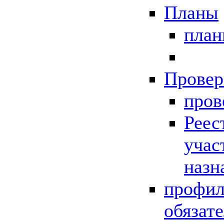
Планы
пла
Провер
пров
Реес
учас
назн
профил
обязат