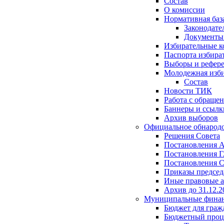
Состав
О комиссии
Нормативная баз
Законодате
Документ
Избирательные 
Паспорта избира
Выборы и рефер
Молодежная изби
Состав
Новости ТИК
Работа с обраще
Баннеры и ссылк
Архив выборов
Официальное обнарод
Решения Совета
Постановления 
Постановления Г
Постановления С
Приказы председ
Иные правовые 
Архив до 31.12.2
Муниципальные фина
Бюджет для граж
Бюджетный проц