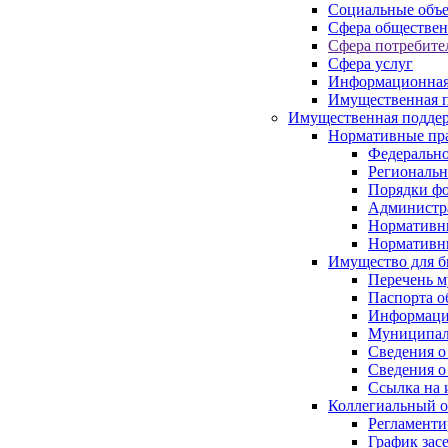
Социальные объ
Сфера обществен
Сфера потребите
Сфера услуг
Информационная
Имущественная п
Имущественная поддер
Нормативные пр
Федерально
Региональн
Порядки фо
Администра
Нормативн
Нормативн
Имущество для б
Перечень 
Паспорта о
Информация
Муниципал
Сведения о
Сведения о
Ссылка на 
Коллегиальный о
Регламент
График зас