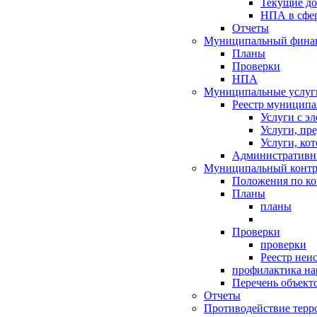
Текущие д
НПА в сфер
Отчеты
Муниципальный финан
Планы
Проверки
НПА
Муниципальные услуг
Реестр муниципа
Услуги с э
Услуги, пр
Услуги, ко
Административн
Муниципальный контр
Положения по к
Планы
планы
Проверки
проверки
Реестр неи
профилактика на
Перечень объект
Отчеты
Противодействие терр