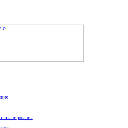
ение
го планирования
связь