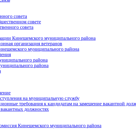
нного совета
щественном совете
венного совета
зации Кинешемского муниципального района
онная организация ветеранов
инешемского муниципального района
ления
униципального района
униципального района
а
чение
ступления на муниципальную службу
ионные требования к кандидатам на замещение вакантной дол
 вакантных должностях
 комиссия Кинешемского муниципального района