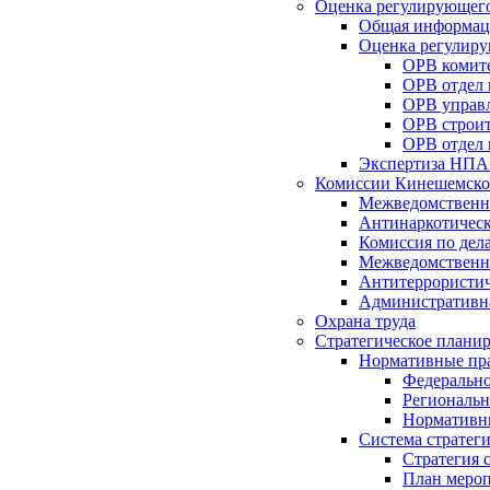
Оценка регулирующего
Общая информац
Оценка регулиру
ОРВ комите
ОРВ отдел
ОРВ управл
ОРВ строит
ОРВ отдел 
Экспертиза НПА
Комиссии Кинешемско
Межведомственна
Антинаркотическ
Комиссия по дел
Межведомственна
Антитеррористич
Административн
Охрана труда
Стратегическое плани
Нормативные пр
Федерально
Региональн
Нормативн
Система стратег
Стратегия 
План мероп