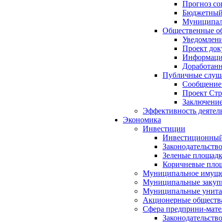
Прогноз со
Бюджетный 
Муниципал
Общественные об
Уведомлени
Проект док
Информация
Доработанн
Публичные слуша
Сообщение
Проект Стр
Заключение
Эффективность деятел
Экономика
Инвестиции
Инвестиционный
Законодательств
Зеленые площад
Коричневые пло
Муниципальное имуще
Муниципальные закуп
Муниципальные унита
Акционерные обществ
Сфера предприни-мате
Законодательств