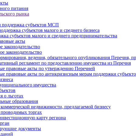
екты
ного питания
льского рынка
 поддержка субъектов МСП
оддержка субъектов малого и среднего бизнеса
жка субъектов малого и среднего предпринимательства
авовые акты
е законодательство
ое законодательство
рмирования, ведения, обязательного опубликования Перечня, п
тивный регламент по предоставлению имущества из Перечня
ые правовые акты по утверждению Перечней
ые правовые акты по антикризисным мерам поддержки субъек
изнеса
муниципального имущества
бъектов
 о льготах
ьные образования
 коммерческой недвижимости, предлагаемой бизнесу
 проводимых торгах
инвестиционную карту региона
рган
ирующие документы
еданий