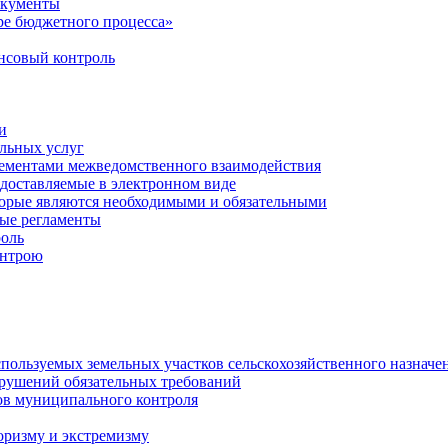
окументы
е бюджетного процесса»
совый контроль
и
льных услуг
лементами межведомственного взаимодействия
едоставляемые в электронном виде
торые являются необходимыми и обязательными
ые регламенты
оль
онтрою
спользуемых земельных участков сельскохозяйственного назначе
рушений обязательных требований
ов муниципального контроля
оризму и экстремизму