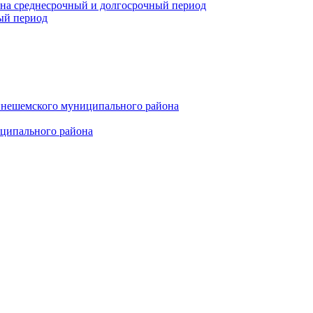
 на среднесрочный и долгосрочный период
ый период
инешемского муниципального района
иципального района