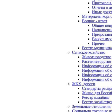
Протоколы 
Отчеты о д
Иные доку
Материалы корп
Вопрос - ответ
Общие воп
Наполнение
Предоставл
Выкуп иму
Прочее
Реестр муниципа
Сельское хозяйство
Животноводство
Растениеводство
Информация об о
Информация об о
Информация об о
Информация об о
ЖКХ, дороги
Стандарты раск
Жилье для Росси
Реестр кладбищ
Реестр хозяйств
Земельные отношения
Социально трудовые о