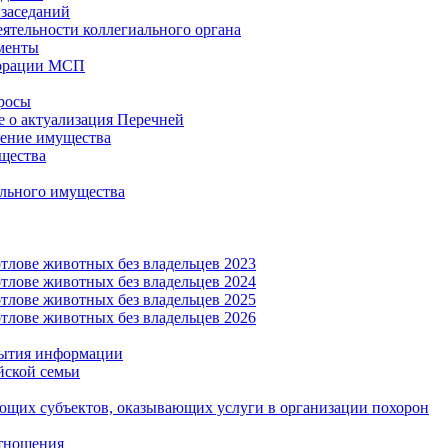
заседаний
еятельности коллегиального органа
менты
орации МСП
росы
 о актуализация Перечней
ение имущества
щества
льного имущества
тлове животных без владельцев 2023
тлове животных без владельцев 2024
тлове животных без владельцев 2025
тлове животных без владельцев 2026
рытия информации
йской семьи
ующих субъектов, оказывающих услуги в организации похорон
тношения