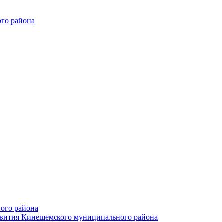
го района
ого района
азвития Кинешемского муниципального района