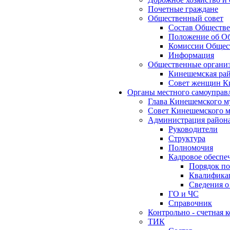
Почетные граждане
Общественный совет
Состав Обществе
Положение об Об
Комиссии Общест
Информация
Общественные органи
Кинешемская рай
Совет женщин К
Органы местного самоуправ
Глава Кинешемского м
Совет Кинешемского м
Администрация район
Руководители
Структура
Полномочия
Кадровое обеспе
Порядок по
Квалификац
Сведения о
ГО и ЧС
Справочник
Контрольно - счетная
ТИК