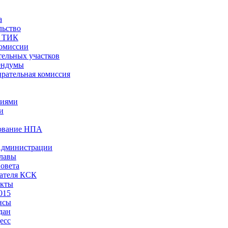
а
льство
ы ТИК
комиссии
тельных участков
ендумы
рательная комиссия
ниями
и
ование НПА
Администрации
лавы
овета
ателя КСК
акты
015
нсы
дан
есс