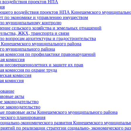
 воздействия проектов НПА
ия
ющего воздействия проектов НПА Кинешемского муниципально
т по экономике и управлению имуществом
 по муниципальному контролю
ение сельского хозяйства и земельных отнашений
ельства, ЖКХ, транспорта и связи
по вопросам архитектуры и градостроительства
 Кинешемского муниципального района
го муниципального района
я комиссия по профилактике правонарушений
ая комиссия
ам несовершеннолетних и защите их прав
я комиссия по охране труда
еская комиссия
ая комиссия
рование
авовые акты
е законодательство
ое законодательство
ые правовые акты Кинешемского муниципального района
ического планирования
социально-экономического развития Кинешемского муниципальн
риятий по реализации стратегии социально- экономического р