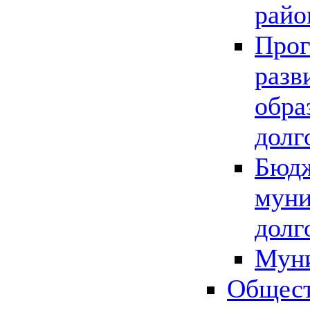
райо
Прог
разв
обра
долг
Бюдж
муни
долг
Мун
Общест