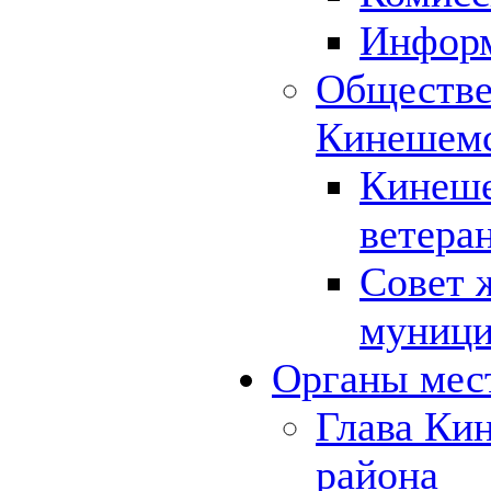
Инфор
Обществе
Кинешемс
Кинеше
ветера
Совет 
муници
Органы мес
Глава Ки
района