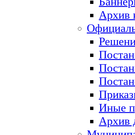
Баннер
Архив 
Официаль
Решени
Постан
Постан
Постан
Приказ
Иные п
Архив 
Муницип