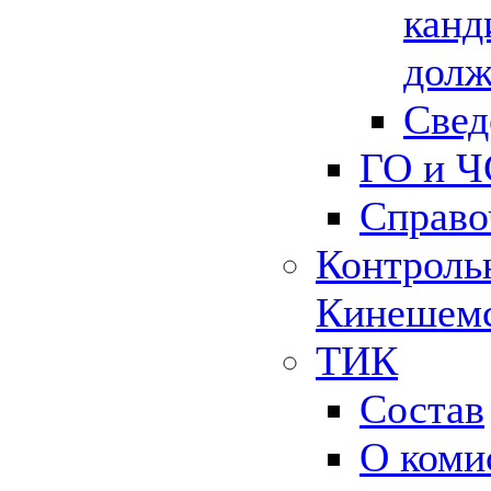
канд
долж
Свед
ГО и Ч
Справо
Контрольн
Кинешемс
ТИК
Состав
О коми