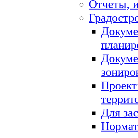
Отчеты, 
Градостр
Докуме
планир
Докуме
зониро
Проект
террит
Для за
Нормат