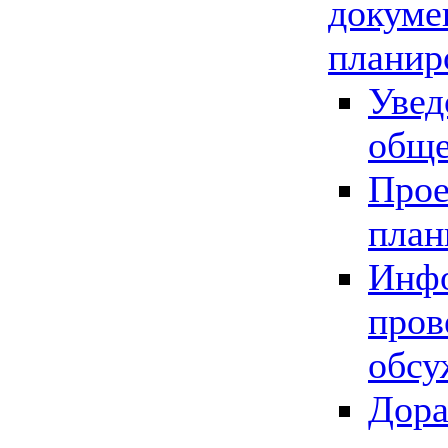
докуме
планир
Увед
обще
Прое
план
Инфо
пров
обсу
Дора