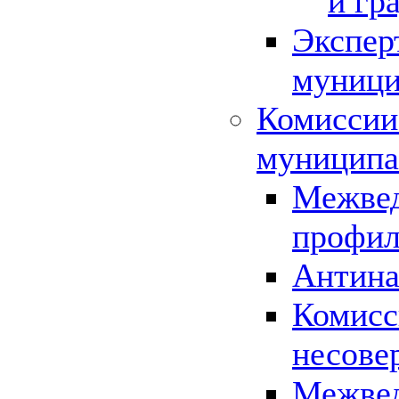
и гр
Экспер
муници
Комиссии
муниципа
Межвед
профил
Антина
Комисс
несове
Межвед