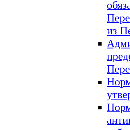
обяз
Пере
из П
Адми
пред
Пере
Норм
утве
Норм
анти