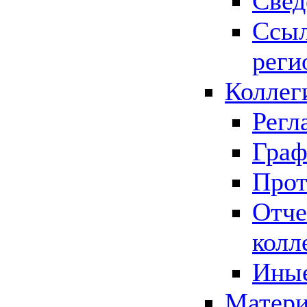
Свед
Ссыл
реги
Коллег
Регл
Граф
Прот
Отче
колл
Иные
Матери