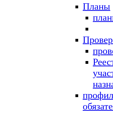
Планы
пла
Провер
пров
Реес
учас
назн
профил
обязат