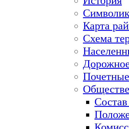
История
Символик
Карта ра
Схема те
Населенн
Дорожное 
Почетные
Обществе
Состав
Положе
Комисс