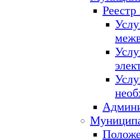
Реестр
Услу
межв
Услу
элек
Услу
необ
Админи
Муниципа
Положе