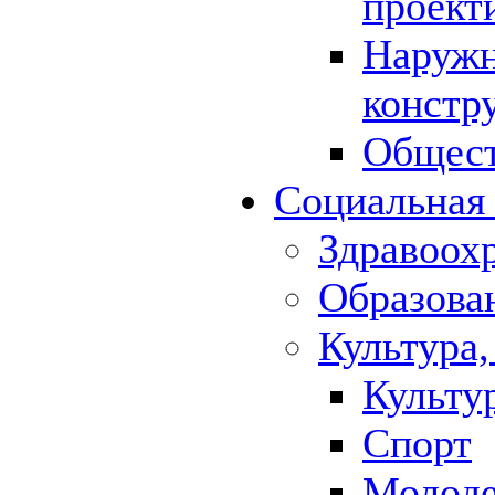
проект
Наружн
констр
Общест
Социальная
Здравоох
Образова
Культура,
Культу
Спорт
Молод