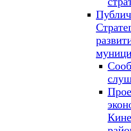
стра
Публич
Страте
развит
муници
Сооб
слу
Прое
экон
Кине
райо