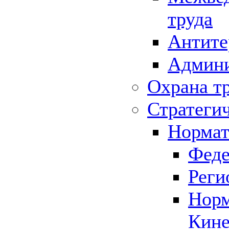
труда
Антите
Админи
Охрана т
Стратеги
Нормат
Феде
Реги
Норм
Кине