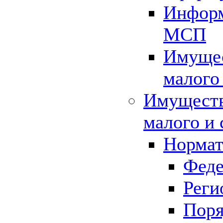
Информ
МСП
Имущес
малого
Имуществ
малого и 
Нормат
Феде
Реги
Поря