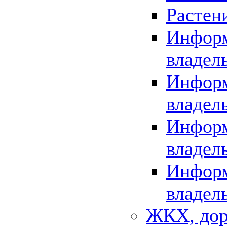
Растен
Информ
владел
Информ
владел
Информ
владел
Информ
владел
ЖКХ, дор