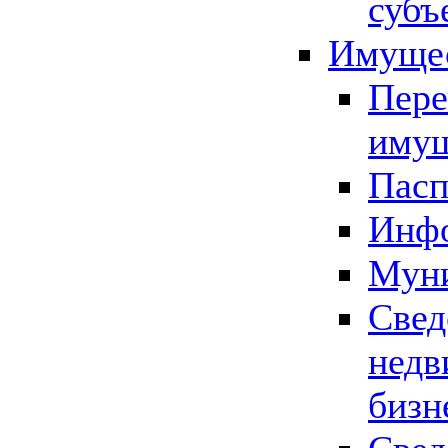
субъ
Имущес
Пере
имущ
Пасп
Инфо
Муни
Свед
недв
бизн