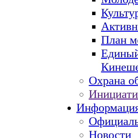
Культу
Активн
План м
Единый
Кинеше
Охрана об
Инициати
Информаци
Официаль
Новости