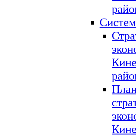
райо
Систем
Стра
экон
Кине
райо
План
стра
экон
Кине