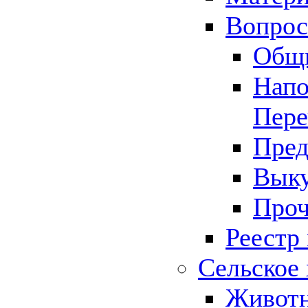
Вопрос 
Общ
Напо
Пере
Пред
Выку
Проч
Реестр
Сельское 
Животн