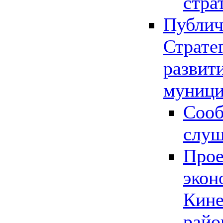
стра
Публич
Страте
развит
муници
Сооб
слу
Прое
экон
Кине
райо