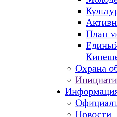
Культу
Активн
План м
Единый
Кинеше
Охрана об
Инициати
Информаци
Официаль
Новости