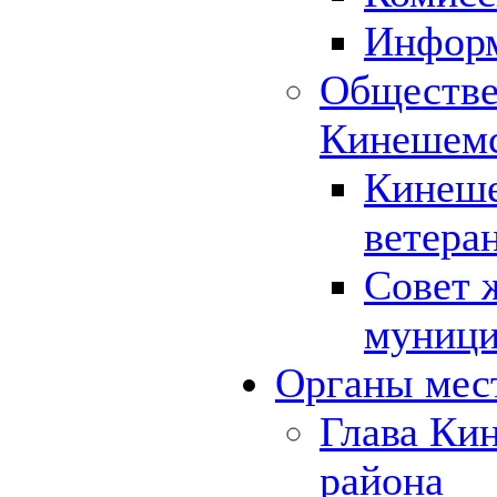
Инфор
Обществе
Кинешемс
Кинеше
ветера
Совет 
муници
Органы мес
Глава Ки
района