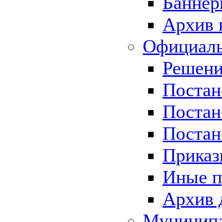
Баннер
Архив 
Официаль
Решени
Постан
Постан
Постан
Приказ
Иные п
Архив 
Муницип