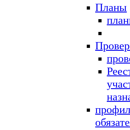
Планы
пла
Провер
пров
Реес
учас
назн
профил
обязат