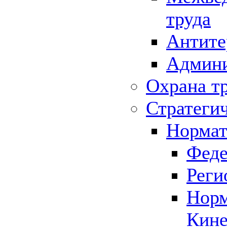
труда
Антите
Админи
Охрана т
Стратеги
Нормат
Феде
Реги
Норм
Кине