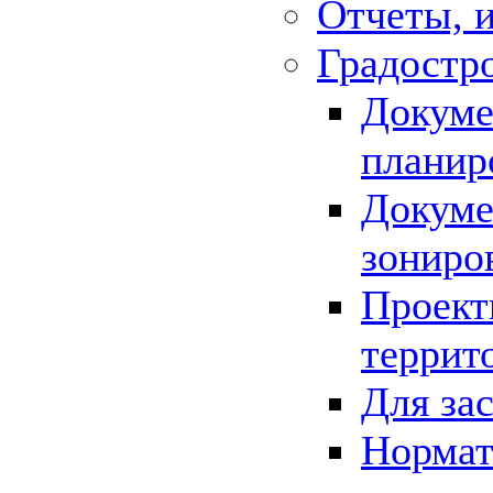
Отчеты, 
Градостр
Докуме
планир
Докуме
зониро
Проект
террит
Для за
Нормат