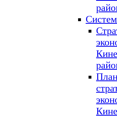
райо
Систем
Стра
экон
Кине
райо
План
стра
экон
Кине