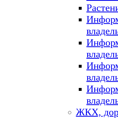
Растен
Информ
владел
Информ
владел
Информ
владел
Информ
владел
ЖКХ, дор