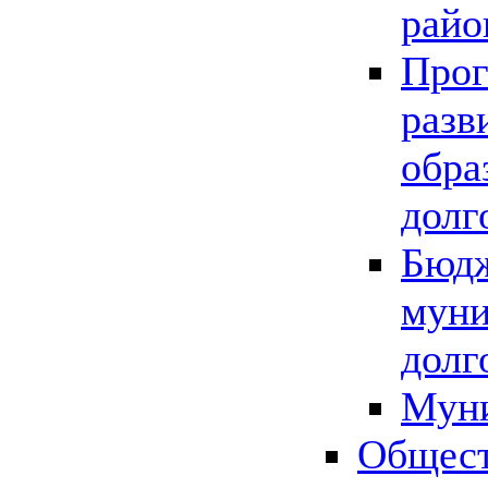
райо
Прог
разв
обра
долг
Бюдж
муни
долг
Мун
Общест