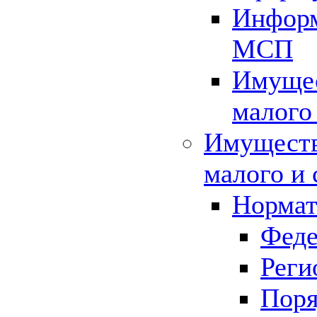
Информ
МСП
Имущес
малого
Имуществ
малого и 
Нормат
Феде
Реги
Поря