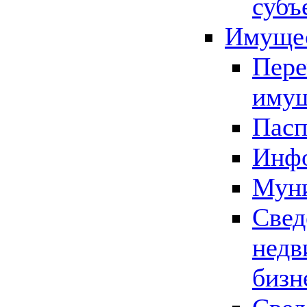
субъ
Имущес
Пере
имущ
Пасп
Инфо
Муни
Свед
недв
бизн