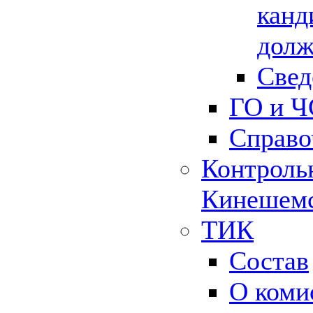
канд
долж
Свед
ГО и Ч
Справо
Контрольн
Кинешемс
ТИК
Состав
О коми