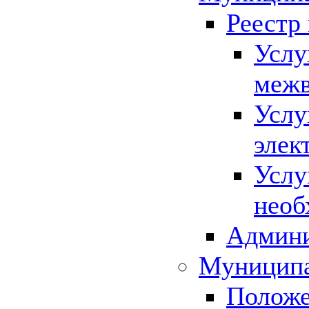
Реестр
Услу
межв
Услу
элек
Услу
необ
Админи
Муниципа
Положе