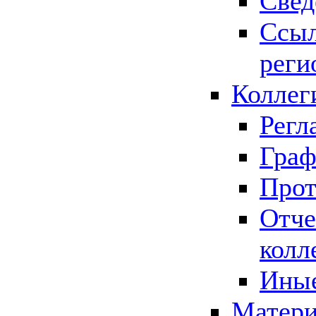
Свед
Ссыл
реги
Коллег
Регл
Граф
Прот
Отче
колл
Иные
Матери