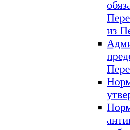
обяз
Пере
из П
Адми
пред
Пере
Норм
утве
Норм
анти