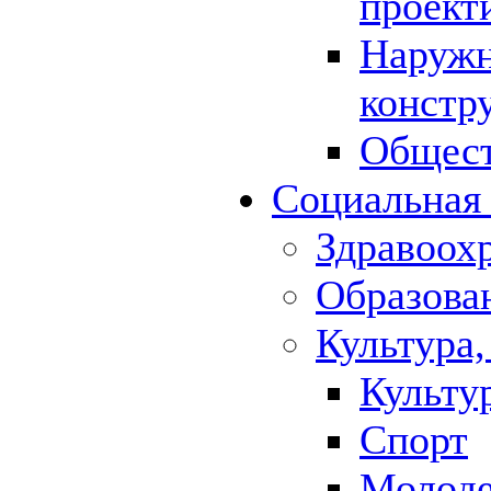
проект
Наружн
констр
Общест
Социальная
Здравоох
Образова
Культура,
Культу
Спорт
Молод