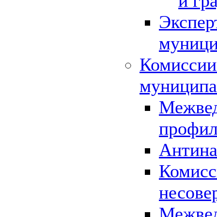
и гр
Экспер
муници
Комиссии
муниципа
Межвед
профил
Антина
Комисс
несове
Межвед