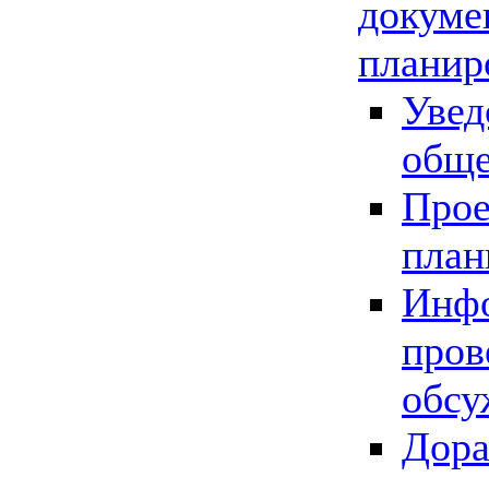
докуме
планир
Увед
обще
Прое
план
Инфо
пров
обсу
Дора