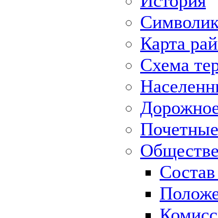
История
Символик
Карта ра
Схема те
Населенн
Дорожное 
Почетные
Обществе
Состав
Положе
Комисс