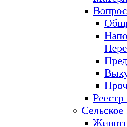
Вопрос 
Общ
Напо
Пере
Пред
Выку
Проч
Реестр
Сельское 
Животн