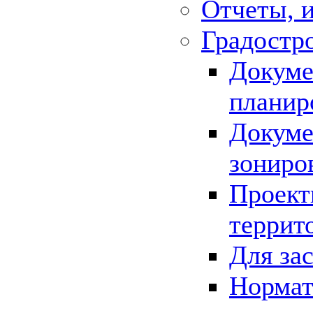
Отчеты, 
Градостр
Докуме
планир
Докуме
зониро
Проект
террит
Для за
Нормат