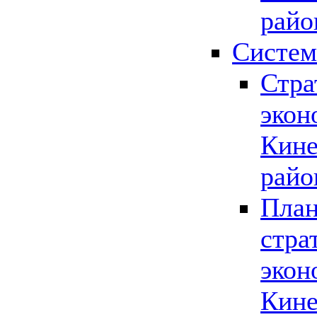
райо
Систем
Стра
экон
Кине
райо
План
стра
экон
Кине