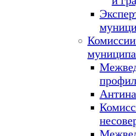
и гр
Экспер
муници
Комиссии
муниципа
Межвед
профил
Антина
Комисс
несове
Межвед