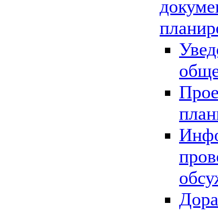
докуме
планир
Увед
обще
Прое
план
Инфо
пров
обсу
Дора