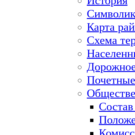
История
Символик
Карта ра
Схема те
Населенн
Дорожное 
Почетные
Обществе
Состав
Положе
Комисс