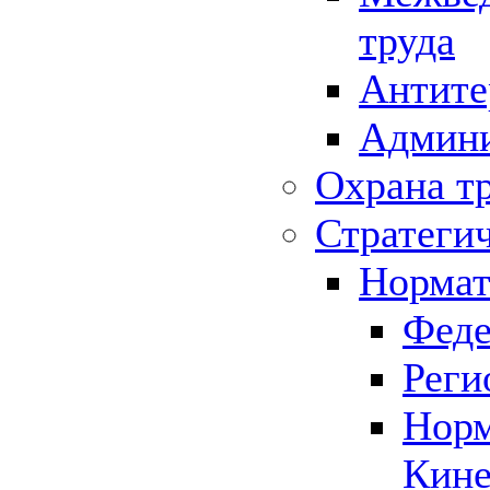
труда
Антите
Админи
Охрана т
Стратеги
Нормат
Феде
Реги
Норм
Кине