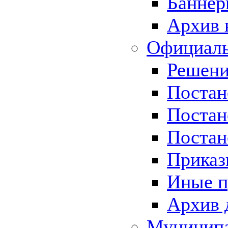
Баннер
Архив 
Официаль
Решени
Постан
Постан
Постан
Приказ
Иные п
Архив 
Муницип