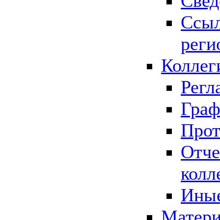
Свед
Ссыл
реги
Коллег
Регл
Граф
Прот
Отче
колл
Иные
Матери