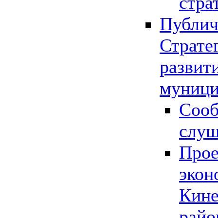
стра
Публич
Страте
развит
муници
Сооб
слу
Прое
экон
Кине
райо