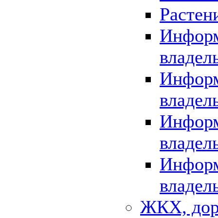
Растен
Информ
владел
Информ
владел
Информ
владел
Информ
владел
ЖКХ, дор