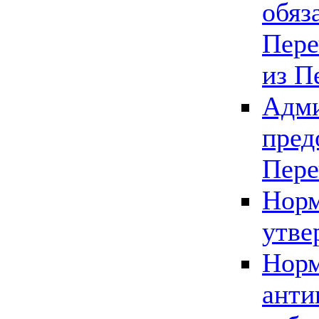
обяз
Пере
из П
Адми
пред
Пере
Норм
утве
Норм
анти