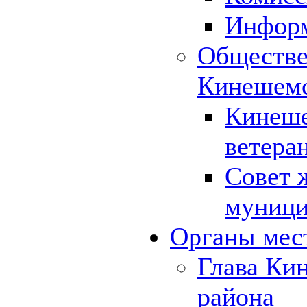
Инфор
Обществе
Кинешемс
Кинеше
ветера
Совет 
муници
Органы мес
Глава Ки
района