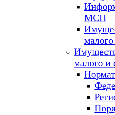
Информ
МСП
Имущес
малого
Имуществ
малого и 
Нормат
Феде
Реги
Поря