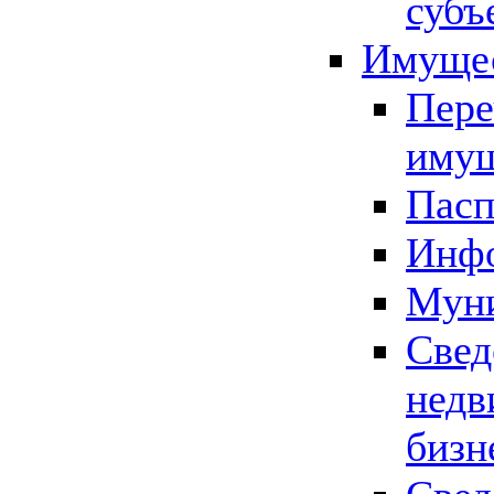
субъ
Имущес
Пере
имущ
Пасп
Инфо
Муни
Свед
недв
бизн