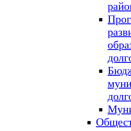
райо
Прог
разв
обра
долг
Бюдж
муни
долг
Мун
Общест