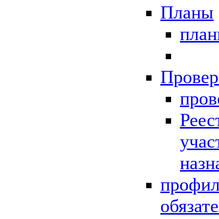
Планы
пла
Провер
пров
Реес
учас
назн
профил
обязат