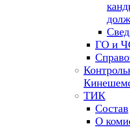
канд
долж
Свед
ГО и Ч
Справо
Контрольн
Кинешемс
ТИК
Состав
О коми