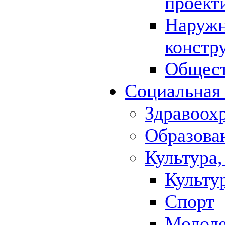
проект
Наружн
констр
Общест
Социальная
Здравоох
Образова
Культура,
Культу
Спорт
Молод