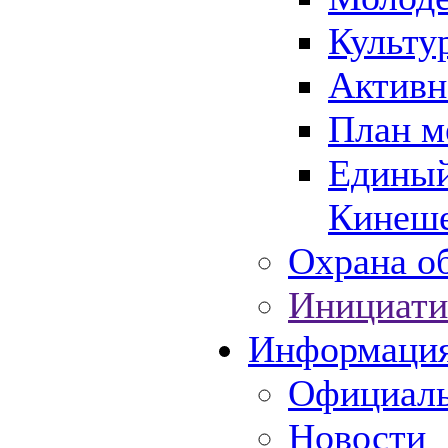
Культу
Активн
План м
Единый
Кинеше
Охрана об
Инициати
Информаци
Официаль
Новости