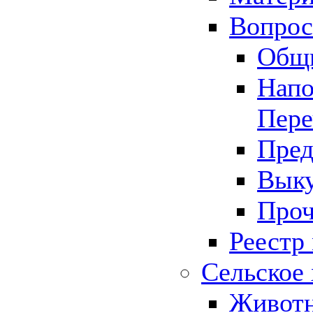
Вопрос 
Общ
Напо
Пере
Пред
Выку
Проч
Реестр
Сельское 
Животн