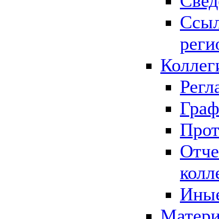
Свед
Ссыл
реги
Коллег
Регл
Граф
Прот
Отче
колл
Иные
Матери