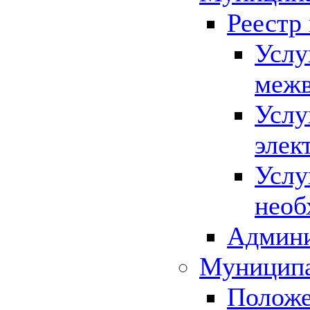
Реестр
Услу
межв
Услу
элек
Услу
необ
Админи
Муниципа
Положе