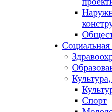
проект
Наружн
констр
Общест
Социальная
Здравоох
Образова
Культура,
Культу
Спорт
Молод