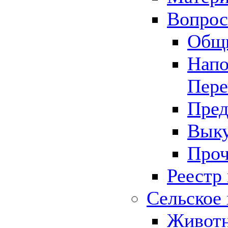
Вопрос 
Общ
Напо
Пере
Пред
Выку
Проч
Реестр
Сельское 
Животн