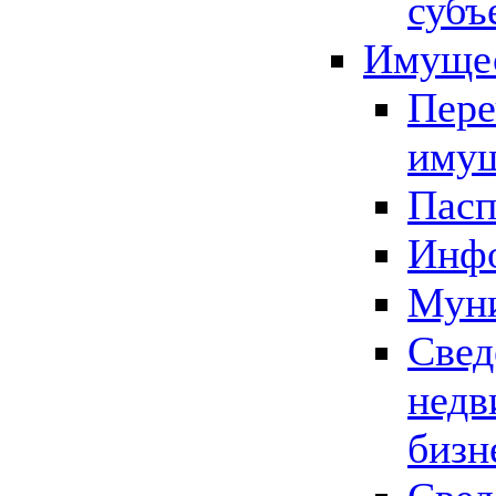
субъ
Имущес
Пере
имущ
Пасп
Инфо
Муни
Свед
недв
бизн