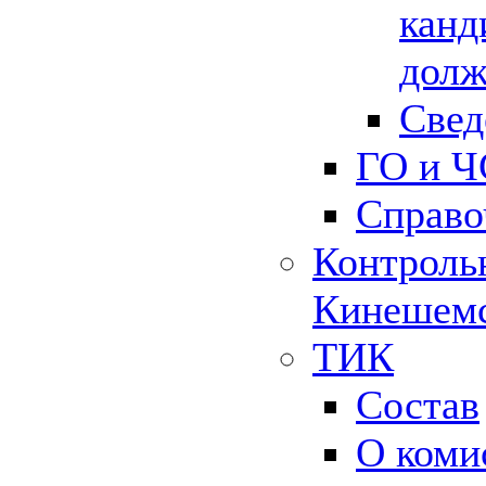
канд
долж
Свед
ГО и Ч
Справо
Контрольн
Кинешемс
ТИК
Состав
О коми