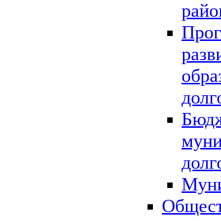
райо
Прог
разв
обра
долг
Бюдж
муни
долг
Мун
Общест