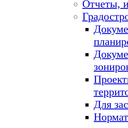
Отчеты, 
Градостр
Докуме
планир
Докуме
зониро
Проект
террит
Для за
Нормат