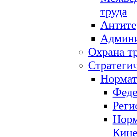
труда
Антите
Админи
Охрана т
Стратеги
Нормат
Феде
Реги
Норм
Кине