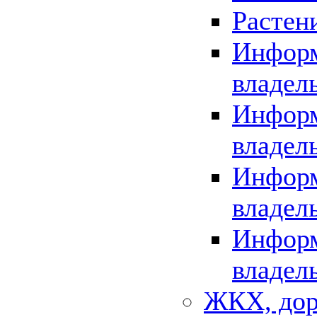
Растен
Информ
владел
Информ
владел
Информ
владел
Информ
владел
ЖКХ, дор