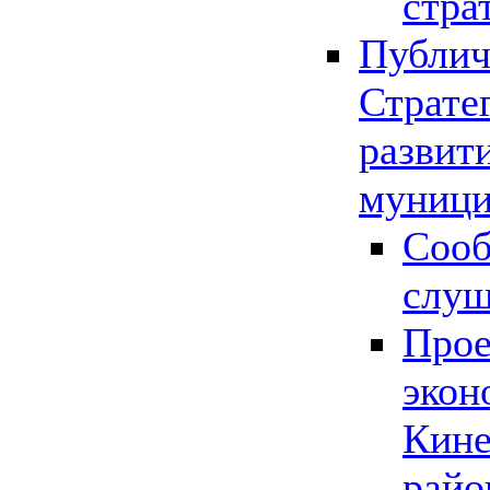
стра
Публич
Страте
развит
муници
Сооб
слу
Прое
экон
Кине
райо