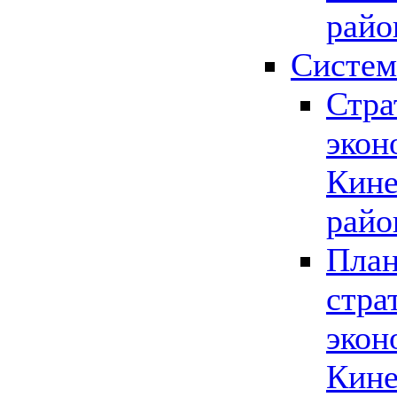
райо
Систем
Стра
экон
Кине
райо
План
стра
экон
Кине