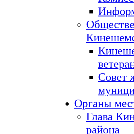
Инфор
Обществе
Кинешемс
Кинеше
ветера
Совет 
муници
Органы мес
Глава Ки
района