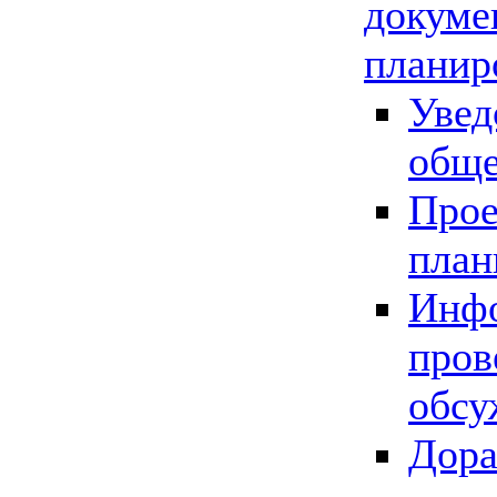
докуме
планир
Увед
обще
Прое
план
Инфо
пров
обсу
Дора