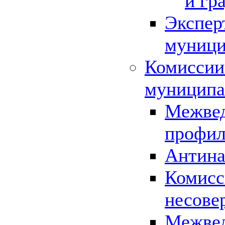
и гр
Экспер
муници
Комиссии
муниципа
Межвед
профил
Антина
Комисс
несове
Межвед