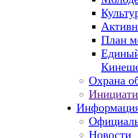
Культу
Активн
План м
Единый
Кинеше
Охрана об
Инициати
Информаци
Официаль
Новости