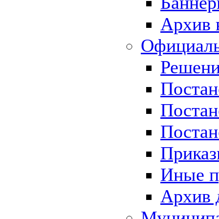
Баннер
Архив 
Официаль
Решени
Постан
Постан
Постан
Приказ
Иные п
Архив 
Муницип