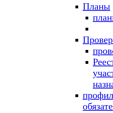
Планы
пла
Провер
пров
Реес
учас
назн
профил
обязат