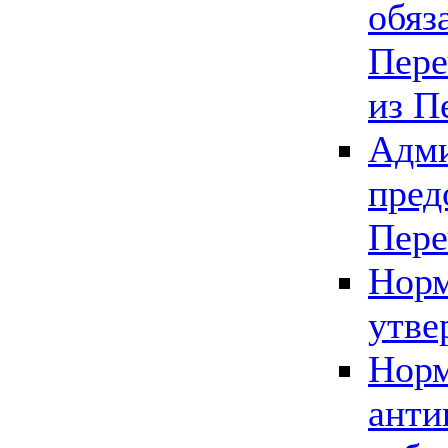
обяз
Пере
из П
Адми
пред
Пере
Норм
утве
Норм
анти