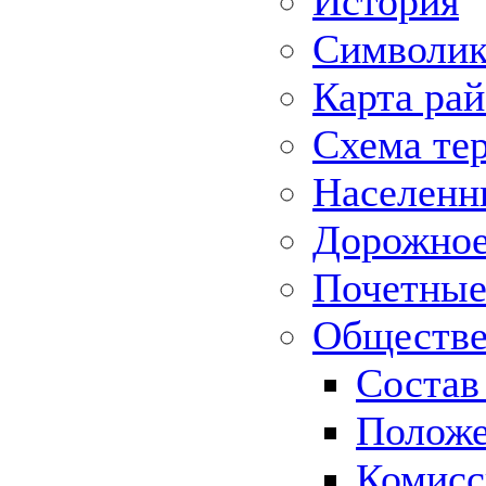
История
Символик
Карта ра
Схема те
Населенн
Дорожное 
Почетные
Обществе
Состав
Положе
Комисс