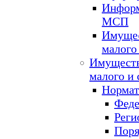
Информ
МСП
Имущес
малого
Имуществ
малого и 
Нормат
Феде
Реги
Поря