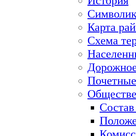
История
Символик
Карта ра
Схема те
Населенн
Дорожное 
Почетные
Обществе
Состав
Положе
Комисс