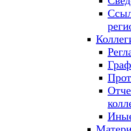
Свед
Ссыл
реги
Коллег
Регл
Граф
Прот
Отче
колл
Иные
Матери