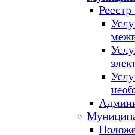
Реестр
Услу
межв
Услу
элек
Услу
необ
Админи
Муниципа
Положе