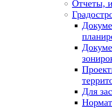
Отчеты, 
Градостр
Докуме
планир
Докуме
зониро
Проект
террит
Для за
Нормат