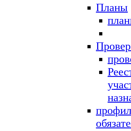
Планы
пла
Провер
пров
Реес
учас
назн
профил
обязат