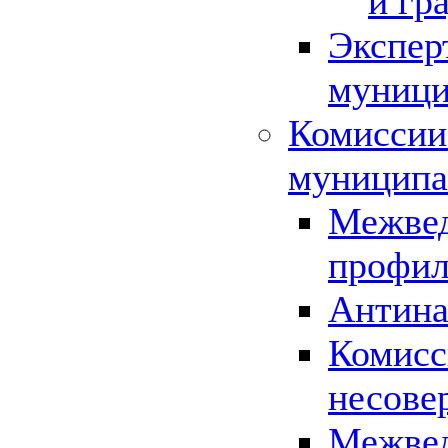
и гр
Экспер
муници
Комиссии
муниципа
Межвед
профил
Антина
Комисс
несове
Межвед