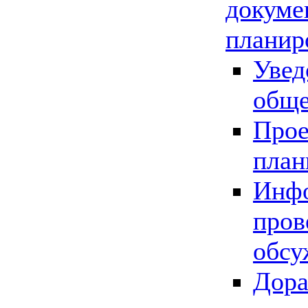
докуме
планир
Увед
обще
Прое
план
Инфо
пров
обсу
Дора