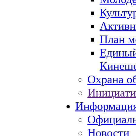
Культу
Активн
План м
Единый
Кинеше
Охрана об
Инициати
Информаци
Официаль
Новости