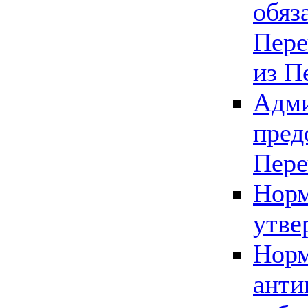
обяз
Пере
из П
Адми
пред
Пере
Норм
утве
Норм
анти