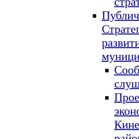
стра
Публич
Страте
развит
муници
Сооб
слу
Прое
экон
Кине
райо