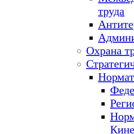
труда
Антите
Админи
Охрана т
Стратеги
Нормат
Феде
Реги
Норм
Кине