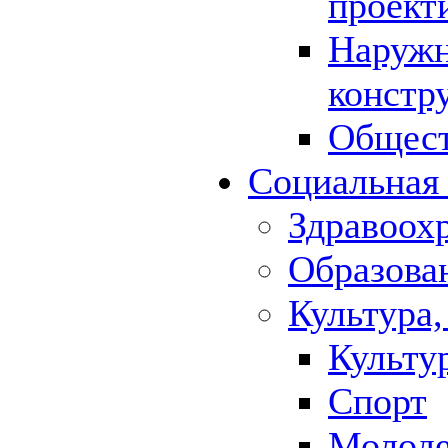
проект
Наружн
констр
Общест
Социальная
Здравоох
Образова
Культура,
Культу
Спорт
Молод