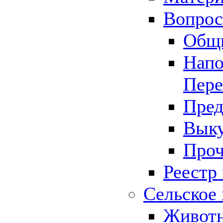
Вопрос 
Общ
Напо
Пере
Пред
Выку
Проч
Реестр
Сельское 
Животн