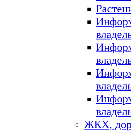
Растен
Информ
владел
Информ
владел
Информ
владел
Информ
владел
ЖКХ, дор