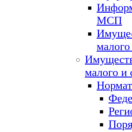
Информ
МСП
Имущес
малого
Имуществ
малого и 
Нормат
Феде
Реги
Поря