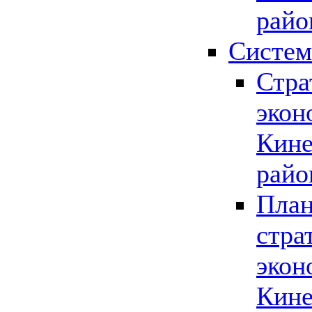
райо
Систем
Стра
экон
Кине
райо
План
стра
экон
Кине