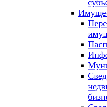
субъ
Имущес
Пере
имущ
Пасп
Инфо
Муни
Свед
недв
бизн