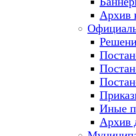
Баннер
Архив 
Официаль
Решени
Постан
Постан
Постан
Приказ
Иные п
Архив 
Муницип