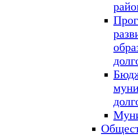
райо
Прог
разв
обра
долг
Бюдж
муни
долг
Мун
Общест