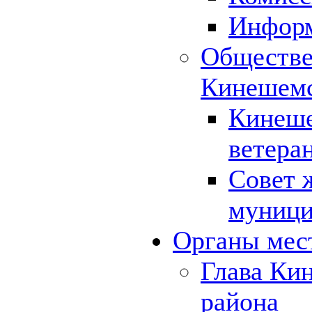
Инфор
Обществе
Кинешемс
Кинеше
ветера
Совет 
муници
Органы мес
Глава Ки
района