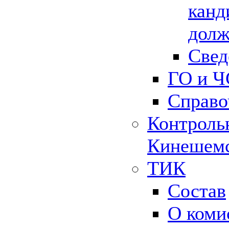
канд
долж
Свед
ГО и Ч
Справо
Контрольн
Кинешемс
ТИК
Состав
О коми