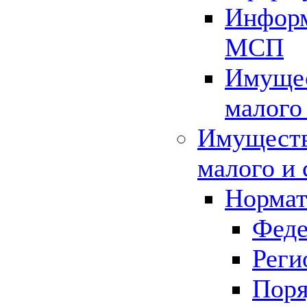
Информ
МСП
Имущес
малого
Имуществ
малого и 
Нормат
Феде
Реги
Поря