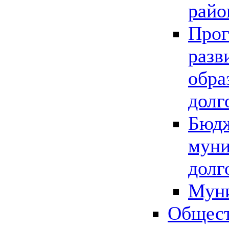
райо
Прог
разв
обра
долг
Бюдж
муни
долг
Мун
Общест