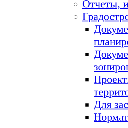
Отчеты, 
Градостр
Докуме
планир
Докуме
зониро
Проект
террит
Для за
Нормат