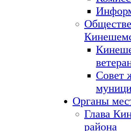
Инфор
Обществе
Кинешемс
Кинеше
ветера
Совет 
муници
Органы мес
Глава Ки
района