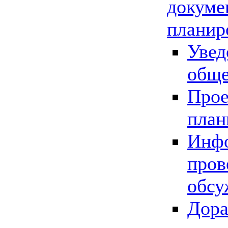
докуме
планир
Увед
обще
Прое
план
Инфо
пров
обсу
Дора