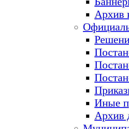
Баннер
Архив 
Официаль
Решени
Постан
Постан
Постан
Приказ
Иные п
Архив 
Муницип