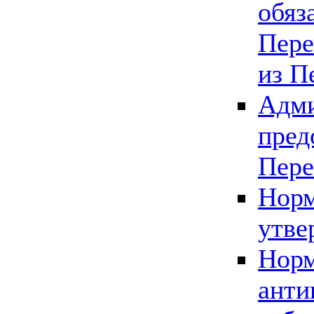
обяз
Пере
из П
Адми
пред
Пере
Норм
утве
Норм
анти