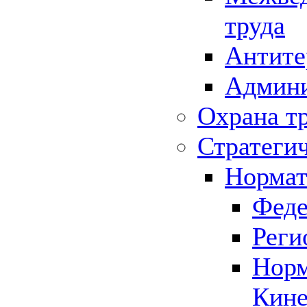
труда
Антите
Админи
Охрана т
Стратеги
Нормат
Феде
Реги
Норм
Кине