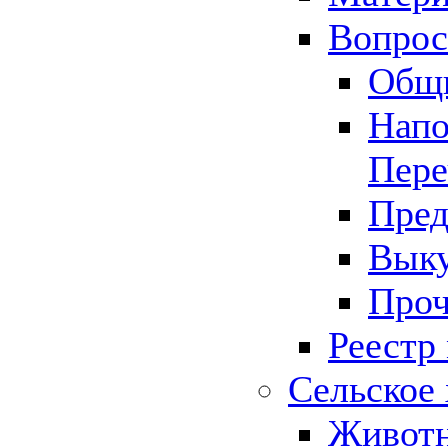
Вопрос 
Общ
Напо
Пере
Пред
Выку
Проч
Реестр
Сельское 
Животн