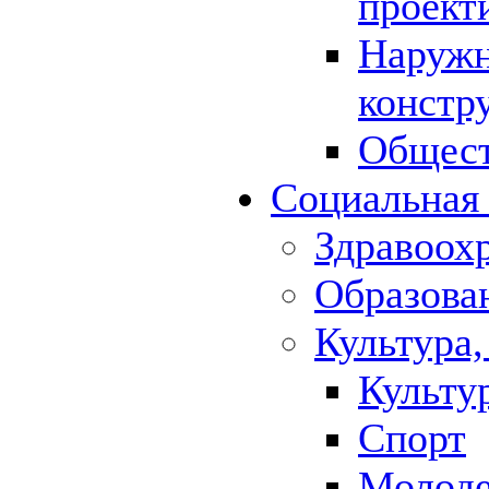
проект
Наружн
констр
Общест
Социальная
Здравоох
Образова
Культура,
Культу
Спорт
Молод