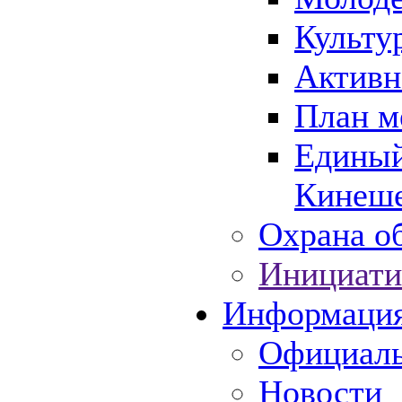
Культу
Активн
План м
Единый
Кинеше
Охрана об
Инициати
Информаци
Официаль
Новости