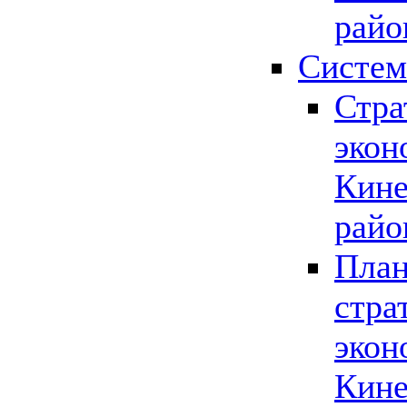
райо
Систем
Стра
экон
Кине
райо
План
стра
экон
Кине