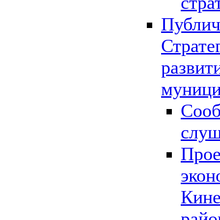
стра
Публич
Страте
развит
муници
Сооб
слу
Прое
экон
Кине
райо