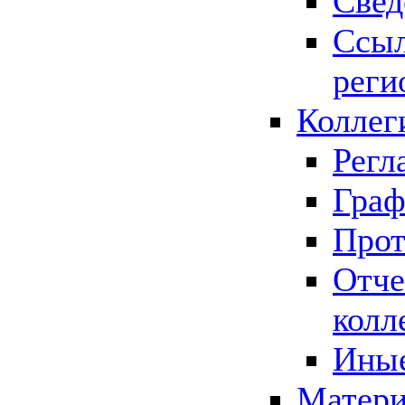
Свед
Ссыл
реги
Коллег
Регл
Граф
Прот
Отче
колл
Иные
Матери