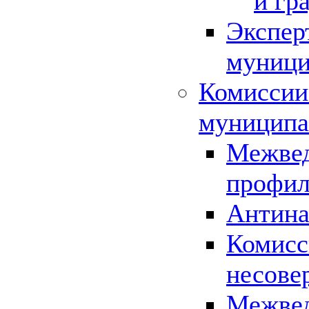
и гр
Экспер
муници
Комиссии
муниципа
Межвед
профил
Антина
Комисс
несове
Межвед