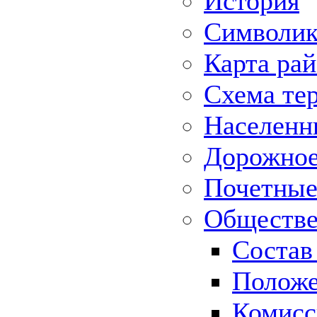
История
Символик
Карта ра
Схема те
Населенн
Дорожное 
Почетные
Обществе
Состав
Положе
Комисс