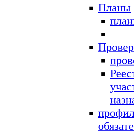
Планы
пла
Провер
пров
Реес
учас
назн
профил
обязат