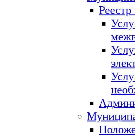
Реестр
Услу
межв
Услу
элек
Услу
необ
Админи
Муниципа
Положе