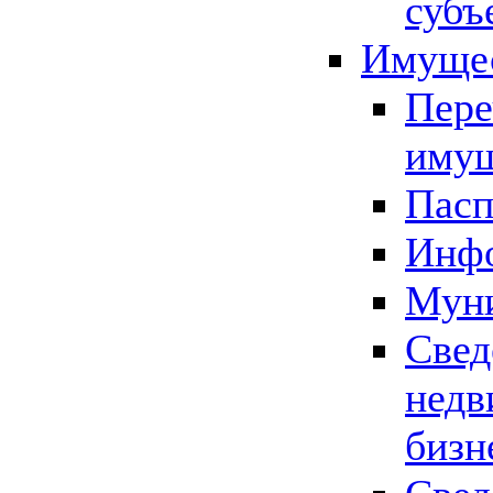
субъ
Имущес
Пере
имущ
Пасп
Инфо
Муни
Свед
недв
бизн