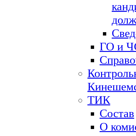
канд
долж
Свед
ГО и Ч
Справо
Контрольн
Кинешемс
ТИК
Состав
О коми