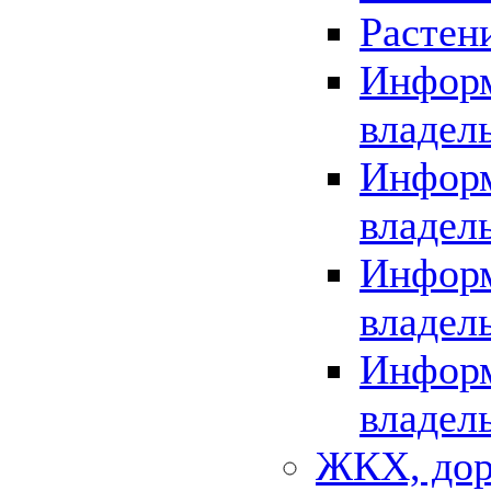
Растен
Информ
владел
Информ
владел
Информ
владел
Информ
владел
ЖКХ, дор