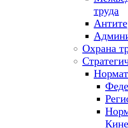
труда
Антите
Админи
Охрана т
Стратеги
Нормат
Феде
Реги
Норм
Кине