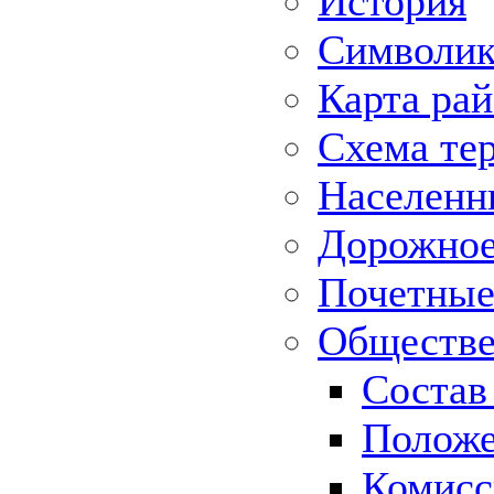
История
Символик
Карта ра
Схема те
Населенн
Дорожное 
Почетные
Обществе
Состав
Положе
Комисс