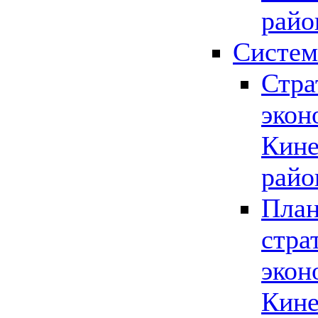
райо
Систем
Стра
экон
Кине
райо
План
стра
экон
Кине