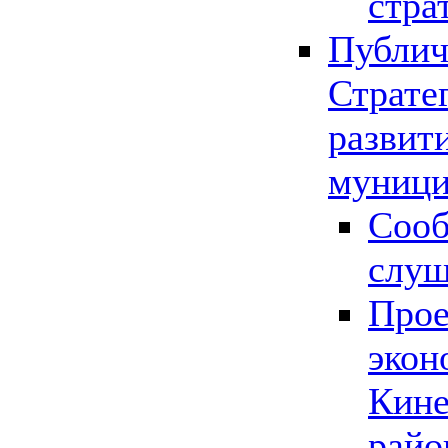
стра
Публич
Страте
развит
муници
Сооб
слу
Прое
экон
Кине
райо