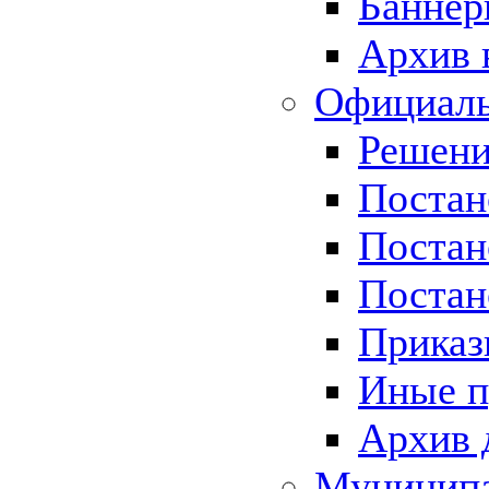
Баннер
Архив 
Официаль
Решени
Постан
Постан
Постан
Приказ
Иные п
Архив 
Муницип