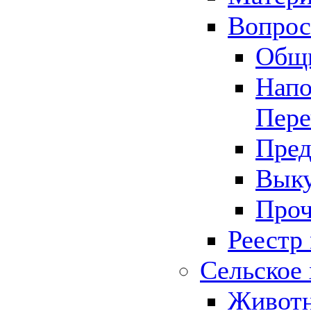
Вопрос 
Общ
Напо
Пере
Пред
Выку
Проч
Реестр
Сельское 
Животн