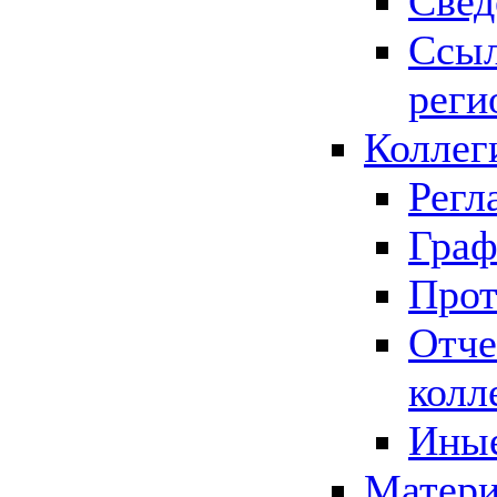
Свед
Ссыл
реги
Коллег
Регл
Граф
Прот
Отче
колл
Иные
Матери