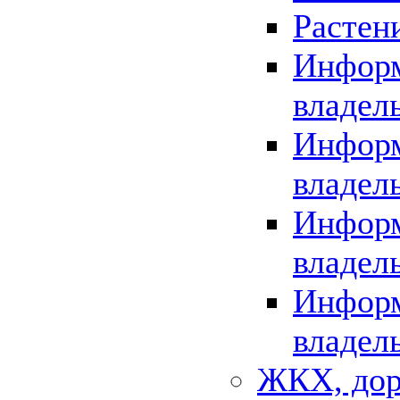
Растен
Информ
владел
Информ
владел
Информ
владел
Информ
владел
ЖКХ, дор