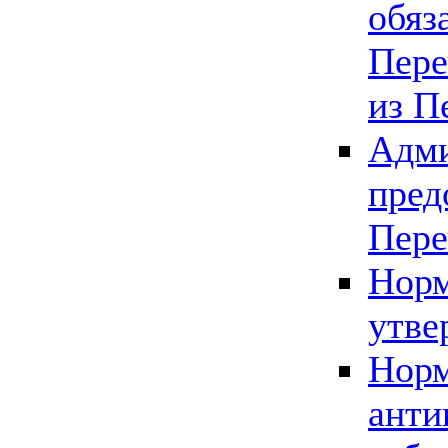
обяз
Пере
из П
Адми
пред
Пере
Норм
утве
Норм
анти