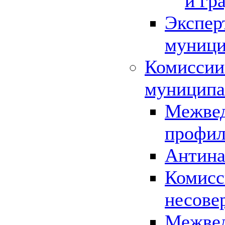
и гр
Экспер
муници
Комиссии
муниципа
Межвед
профил
Антина
Комисс
несове
Межвед