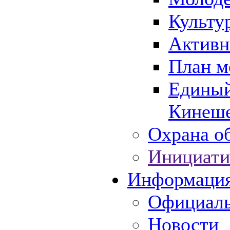
Культу
Активн
План м
Единый
Кинеше
Охрана об
Инициати
Информаци
Официаль
Новости