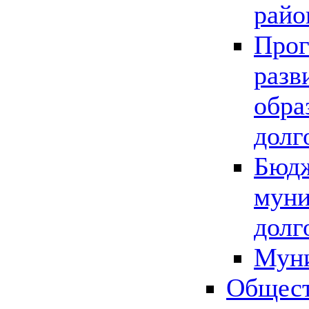
райо
Прог
разв
обра
долг
Бюдж
муни
долг
Мун
Общест