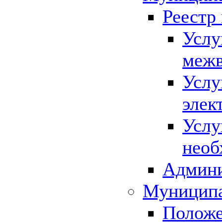
Реестр
Услу
межв
Услу
элек
Услу
необ
Админи
Муниципа
Положе