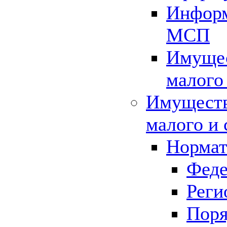
Информ
МСП
Имущес
малого
Имуществ
малого и 
Нормат
Феде
Реги
Поря