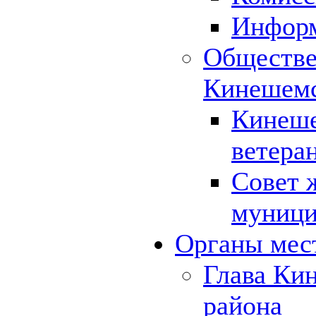
Инфор
Обществе
Кинешемс
Кинеше
ветера
Совет 
муници
Органы мес
Глава Ки
района