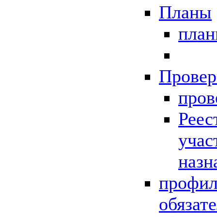
Планы
пла
Провер
пров
Реес
учас
назн
профил
обязат