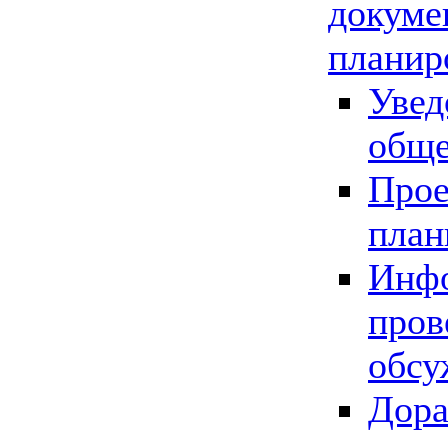
докуме
планир
Увед
обще
Прое
план
Инфо
пров
обсу
Дора