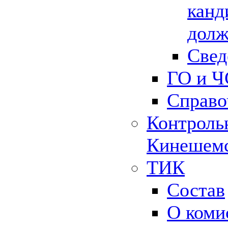
канд
долж
Свед
ГО и Ч
Справо
Контрольн
Кинешемс
ТИК
Состав
О коми