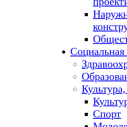
проект
Наружн
констр
Общест
Социальная
Здравоох
Образова
Культура,
Культу
Спорт
Молод