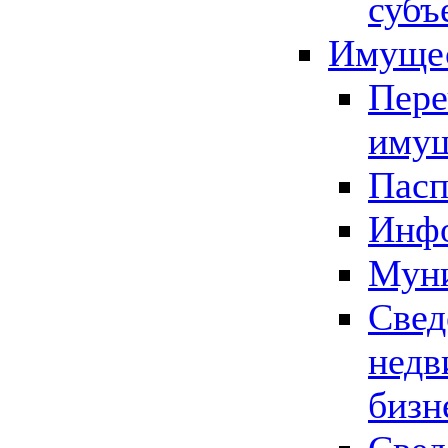
субъ
Имущес
Пере
имущ
Пасп
Инфо
Муни
Свед
недв
бизн