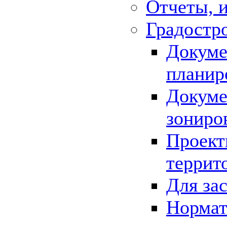
Отчеты, 
Градостр
Докуме
планир
Докуме
зониро
Проект
террит
Для за
Нормат