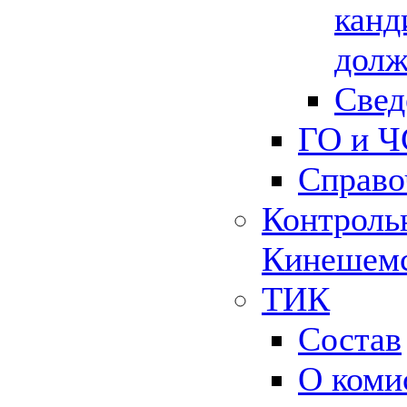
канд
долж
Свед
ГО и Ч
Справо
Контрольн
Кинешемс
ТИК
Состав
О коми