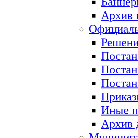
Баннер
Архив 
Официаль
Решени
Постан
Постан
Постан
Приказ
Иные п
Архив 
Муницип