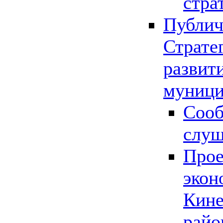
стра
Публич
Страте
развит
муници
Сооб
слу
Прое
экон
Кине
райо