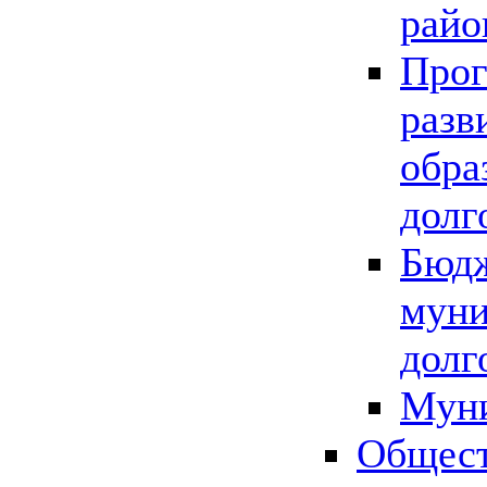
райо
Прог
разв
обра
долг
Бюдж
муни
долг
Мун
Общест