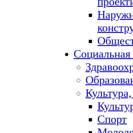
проект
Наружн
констр
Общест
Социальная
Здравоох
Образова
Культура,
Культу
Спорт
Молод