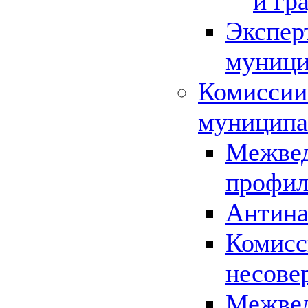
и гр
Экспер
муници
Комиссии
муниципа
Межвед
профил
Антина
Комисс
несове
Межвед