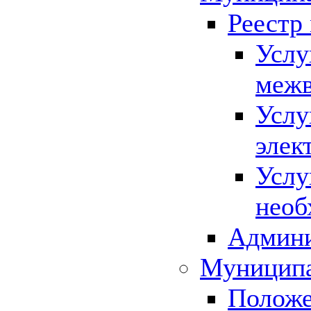
Реестр
Услу
межв
Услу
элек
Услу
необ
Админи
Муниципа
Положе