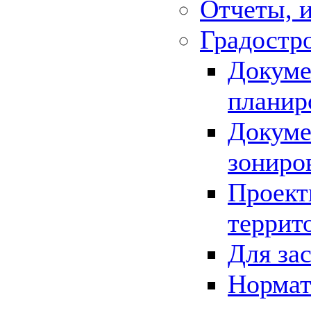
Отчеты, 
Градостр
Докуме
планир
Докуме
зониро
Проект
террит
Для за
Нормат