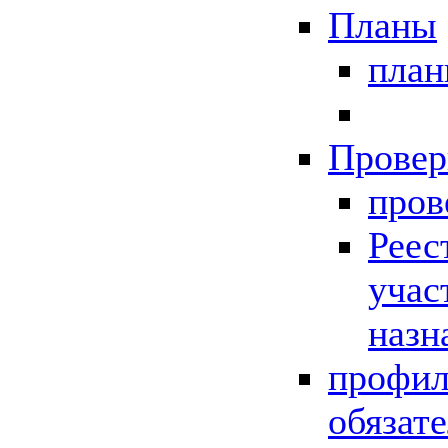
Планы
пла
Провер
пров
Реес
учас
назн
профил
обязат