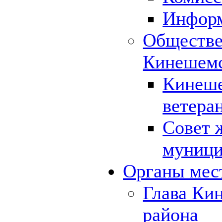
Инфор
Обществе
Кинешемс
Кинеше
ветера
Совет 
муници
Органы мес
Глава Ки
района