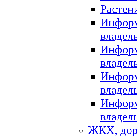
Растен
Информ
владел
Информ
владел
Информ
владел
Информ
владел
ЖКХ, дор