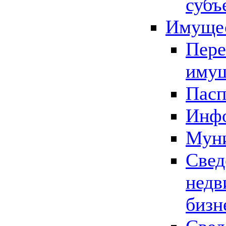
субъ
Имущес
Пере
имущ
Пасп
Инфо
Муни
Свед
недв
бизн