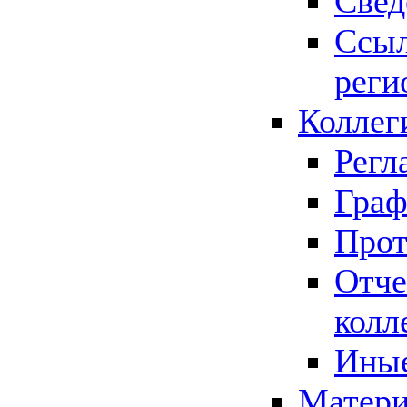
Свед
Ссыл
реги
Коллег
Регл
Граф
Прот
Отче
колл
Иные
Матери