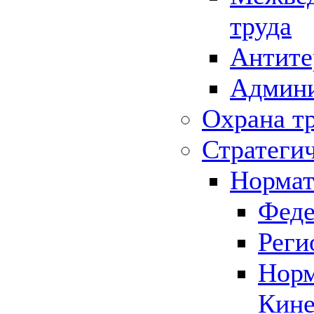
труда
Антите
Админи
Охрана т
Стратеги
Нормат
Феде
Реги
Норм
Кине