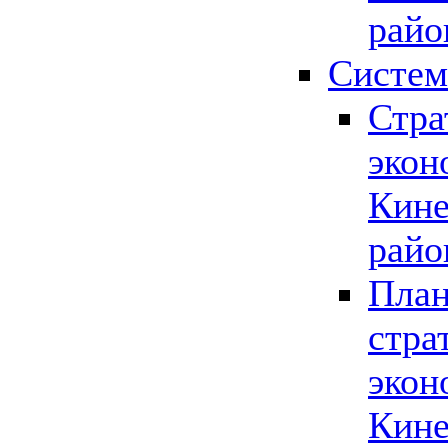
райо
Систем
Стра
экон
Кине
райо
План
стра
экон
Кине