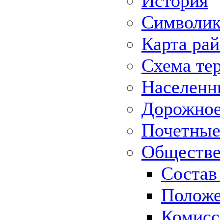
История
Символик
Карта ра
Схема те
Населенн
Дорожное 
Почетные
Обществе
Состав
Положе
Комисс