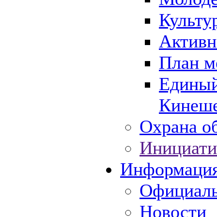
Культу
Активн
План м
Единый
Кинеше
Охрана об
Инициати
Информаци
Официаль
Новости