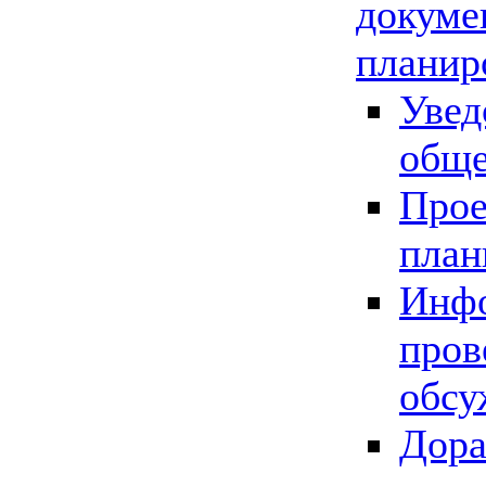
докуме
планир
Увед
обще
Прое
план
Инфо
пров
обсу
Дора