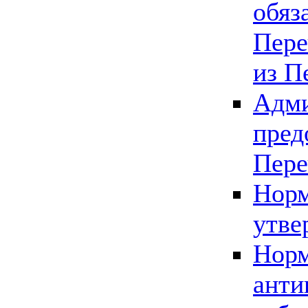
обяз
Пере
из П
Адми
пред
Пере
Норм
утве
Норм
анти