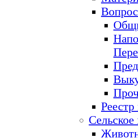
Вопрос 
Общ
Напо
Пере
Пред
Выку
Проч
Реестр
Сельское 
Животн