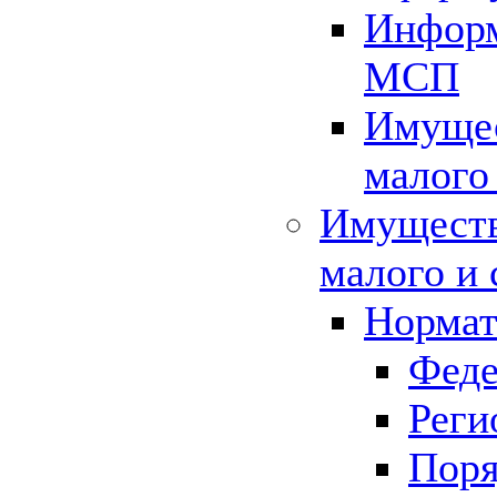
Информ
МСП
Имущес
малого
Имуществ
малого и 
Нормат
Феде
Реги
Поря