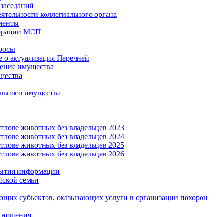
заседаний
еятельности коллегиального органа
менты
орации МСП
росы
 о актуализация Перечней
ение имущества
щества
льного имущества
тлове животных без владельцев 2023
тлове животных без владельцев 2024
тлове животных без владельцев 2025
тлове животных без владельцев 2026
рытия информации
йской семьи
ующих субъектов, оказывающих услуги в организации похорон
тношения