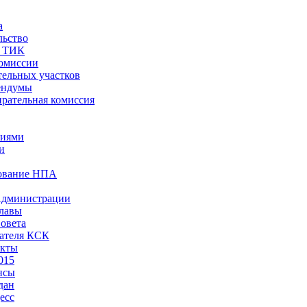
а
льство
ы ТИК
комиссии
тельных участков
ендумы
рательная комиссия
ниями
и
ование НПА
Администрации
лавы
овета
ателя КСК
акты
015
нсы
дан
есс