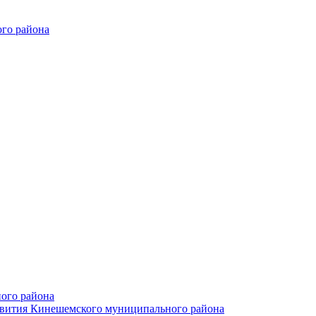
го района
ого района
азвития Кинешемского муниципального района