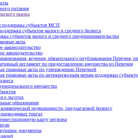
екты
ного питания
льского рынка
 поддержка субъектов МСП
оддержка субъектов малого и среднего бизнеса
жка субъектов малого и среднего предпринимательства
авовые акты
е законодательство
ое законодательство
рмирования, ведения, обязательного опубликования Перечня, п
тивный регламент по предоставлению имущества из Перечня
ые правовые акты по утверждению Перечней
ые правовые акты по антикризисным мерам поддержки субъек
изнеса
муниципального имущества
бъектов
 о льготах
ьные образования
 коммерческой недвижимости, предлагаемой бизнесу
 проводимых торгах
инвестиционную карту региона
рган
ирующие документы
еданий