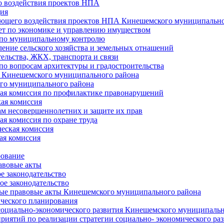
 воздействия проектов НПА
ия
ющего воздействия проектов НПА Кинешемского муниципально
т по экономике и управлению имуществом
 по муниципальному контролю
ение сельского хозяйства и земельных отнашений
ельства, ЖКХ, транспорта и связи
по вопросам архитектуры и градостроительства
 Кинешемского муниципального района
го муниципального района
я комиссия по профилактике правонарушений
ая комиссия
ам несовершеннолетних и защите их прав
я комиссия по охране труда
еская комиссия
ая комиссия
рование
авовые акты
е законодательство
ое законодательство
ые правовые акты Кинешемского муниципального района
ического планирования
социально-экономического развития Кинешемского муниципальн
риятий по реализации стратегии социально- экономического р