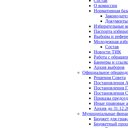
Состав
О комиссии
Нормативная баз
Законодате
Документ
Избирательные 
Паспорта избира
Выборы и рефер
Молодежная изби
Состав
Новости ТИК
Работа с обраще
Баннеры и ссылк
Архив выборов
Официальное обнарод
Решения Совета
Постановления 
Постановления Г
Постановления С
Приказы председ
Иные правовые 
Архив до 31.12.2
Муниципальные фина
Бюджет для граж
Бюджетный проц