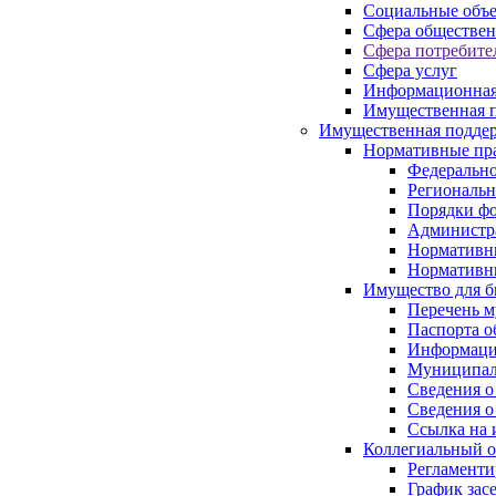
Социальные объ
Сфера обществен
Сфера потребите
Сфера услуг
Информационная
Имущественная п
Имущественная поддер
Нормативные пр
Федерально
Региональн
Порядки фо
Администра
Нормативн
Нормативн
Имущество для б
Перечень 
Паспорта о
Информация
Муниципал
Сведения о
Сведения о
Ссылка на 
Коллегиальный о
Регламент
График зас