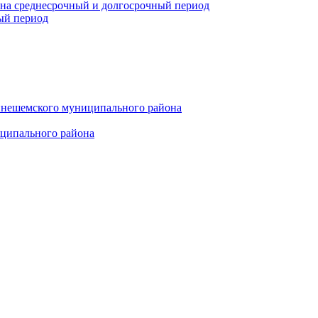
 на среднесрочный и долгосрочный период
ый период
инешемского муниципального района
иципального района