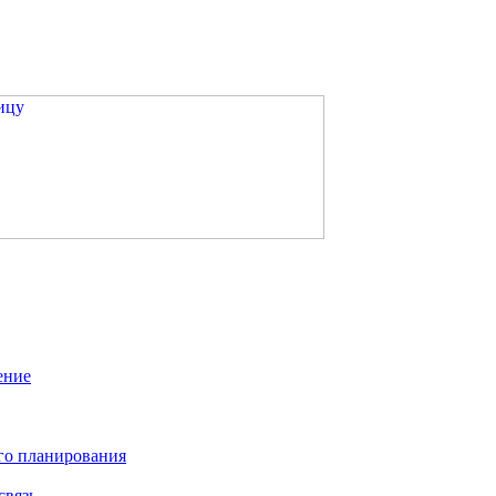
ение
го планирования
связь