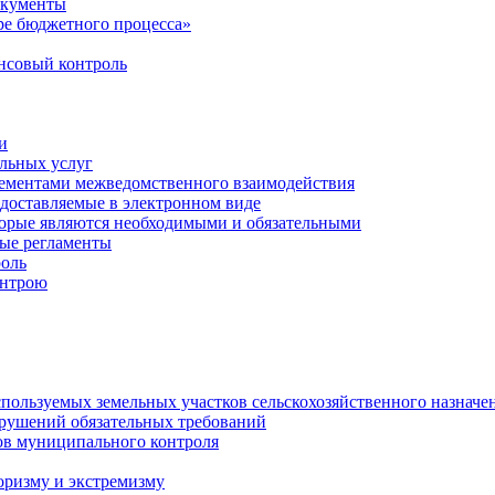
окументы
е бюджетного процесса»
совый контроль
и
льных услуг
лементами межведомственного взаимодействия
едоставляемые в электронном виде
торые являются необходимыми и обязательными
ые регламенты
оль
онтрою
спользуемых земельных участков сельскохозяйственного назначе
рушений обязательных требований
ов муниципального контроля
оризму и экстремизму