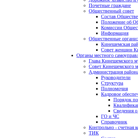
Почетные граждане
Общественный совет
Состав Обществе
Положение об Об
Комиссии Общест
Информация
Общественные органи
Кинешемская рай
Совет женщин К
Органы местного самоуправ
Глава Кинешемского м
Совет Кинешемского м
Администрация район
Руководители
Структура
Полномочия
Кадровое обеспе
Порядок по
Квалификац
Сведения о
ГО и ЧС
Справочник
Контрольно - счетная
ТИК