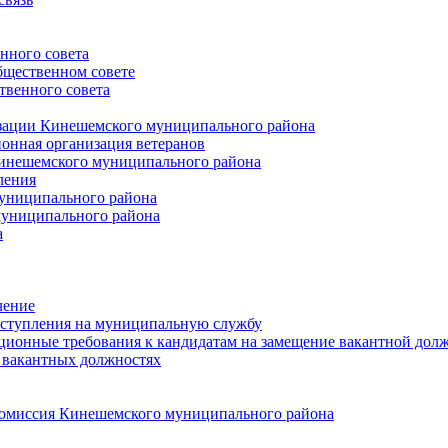
нного совета
щественном совете
венного совета
зации Кинешемского муниципального района
онная организация ветеранов
инешемского муниципального района
ления
униципального района
униципального района
а
чение
ступления на муниципальную службу
ионные требования к кандидатам на замещение вакантной дол
 вакантных должностях
 комиссия Кинешемского муниципального района