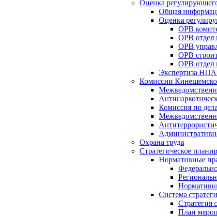
Оценка регулирующего
Общая информац
Оценка регулиру
ОРВ комите
ОРВ отдел
ОРВ управл
ОРВ строит
ОРВ отдел 
Экспертиза НПА
Комиссии Кинешемско
Межведомственна
Антинаркотическ
Комиссия по дел
Межведомственна
Антитеррористич
Административн
Охрана труда
Стратегическое плани
Нормативные пр
Федерально
Региональн
Нормативн
Система стратег
Стратегия 
План мероп