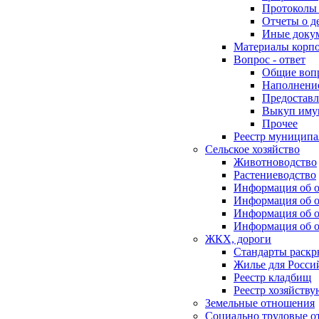
Протоколы 
Отчеты о д
Иные доку
Материалы корп
Вопрос - ответ
Общие воп
Наполнение
Предоставл
Выкуп иму
Прочее
Реестр муниципа
Сельское хозяйство
Животноводство
Растениеводство
Информация об о
Информация об о
Информация об о
Информация об о
ЖКХ, дороги
Стандарты раск
Жилье для Росси
Реестр кладбищ
Реестр хозяйств
Земельные отношения
Социально трудовые о