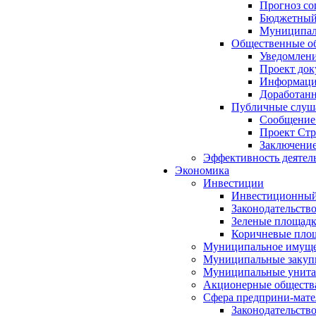
Прогноз со
Бюджетный 
Муниципал
Общественные об
Уведомлени
Проект док
Информация
Доработанн
Публичные слуша
Сообщение
Проект Стр
Заключение
Эффективность деятел
Экономика
Инвестиции
Инвестиционный
Законодательств
Зеленые площад
Коричневые пло
Муниципальное имуще
Муниципальные закуп
Муниципальные унита
Акционерные обществ
Сфера предприни-мате
Законодательств