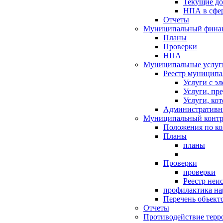
Текущие д
НПА в сфер
Отчеты
Муниципальный финан
Планы
Проверки
НПА
Муниципальные услуг
Реестр муниципа
Услуги с э
Услуги, пр
Услуги, ко
Административн
Муниципальный контр
Положения по к
Планы
планы
Проверки
проверки
Реестр неи
профилактика на
Перечень объект
Отчеты
Противодействие терр