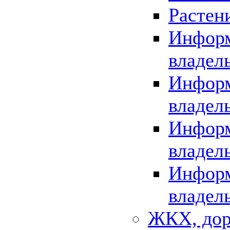
Растен
Информ
владел
Информ
владел
Информ
владел
Информ
владел
ЖКХ, дор