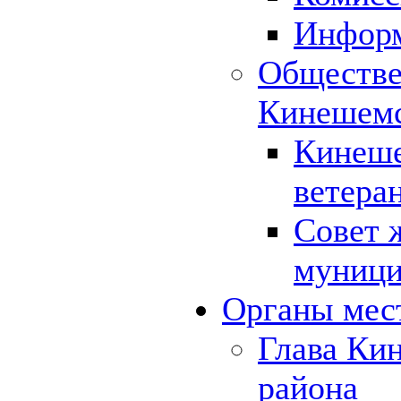
Инфор
Обществе
Кинешемс
Кинеше
ветера
Совет 
муници
Органы мес
Глава Ки
района