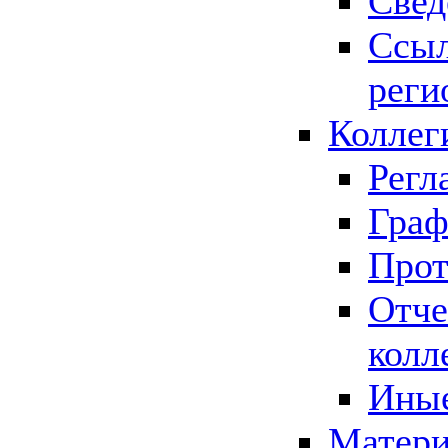
Свед
Ссыл
реги
Коллег
Регл
Граф
Прот
Отче
колл
Иные
Матери