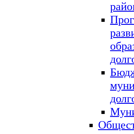
райо
Прог
разв
обра
долг
Бюдж
муни
долг
Мун
Общест