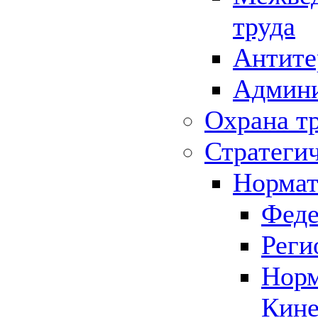
труда
Антите
Админи
Охрана т
Стратеги
Нормат
Феде
Реги
Норм
Кине