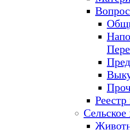
Вопрос 
Общ
Напо
Пере
Пред
Выку
Проч
Реестр
Сельское 
Животн