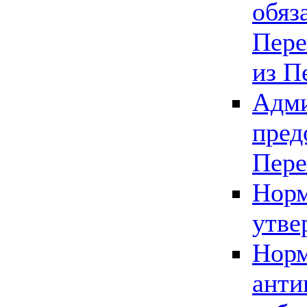
обяз
Пере
из П
Адми
пред
Пере
Норм
утве
Норм
анти