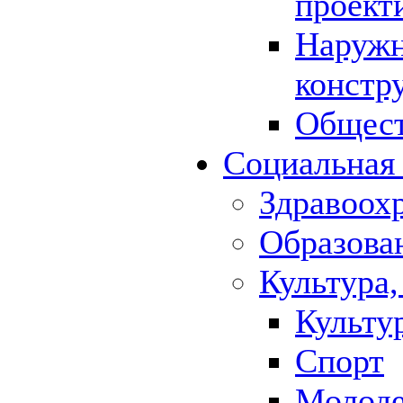
проект
Наружн
констр
Общест
Социальная
Здравоох
Образова
Культура,
Культу
Спорт
Молод