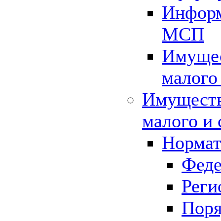
Информ
МСП
Имущес
малого
Имуществ
малого и 
Нормат
Феде
Реги
Поря