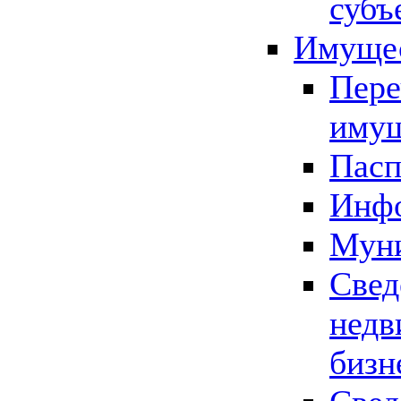
субъ
Имущес
Пере
имущ
Пасп
Инфо
Муни
Свед
недв
бизн