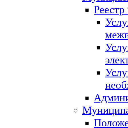
Реестр
Услу
межв
Услу
элек
Услу
необ
Админи
Муниципа
Положе