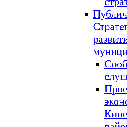
стра
Публич
Страте
развит
муници
Сооб
слу
Прое
экон
Кине
райо