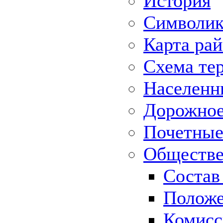
История
Символик
Карта ра
Схема те
Населенн
Дорожное 
Почетные
Обществе
Состав
Положе
Комисс