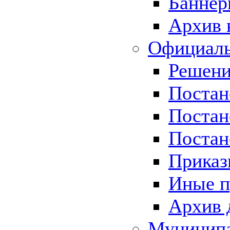
Баннер
Архив 
Официаль
Решени
Постан
Постан
Постан
Приказ
Иные п
Архив 
Муницип