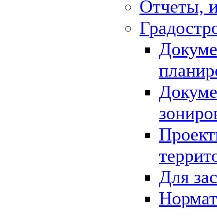
Отчеты, 
Градостр
Докуме
планир
Докуме
зониро
Проект
террит
Для за
Нормат