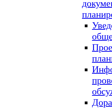
докуме
планир
Увед
обще
Прое
план
Инфо
пров
обсу
Дора