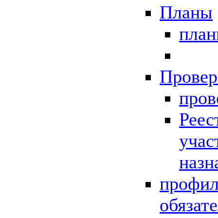
Планы
пла
Провер
пров
Реес
учас
назн
профил
обязат