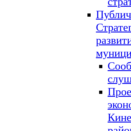
стра
Публич
Страте
развит
муници
Сооб
слу
Прое
экон
Кине
райо