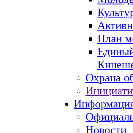
Культу
Активн
План м
Единый
Кинеше
Охрана об
Инициати
Информаци
Официаль
Новости