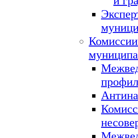
и гр
Экспер
муници
Комиссии
муниципа
Межвед
профил
Антина
Комисс
несове
Межвед