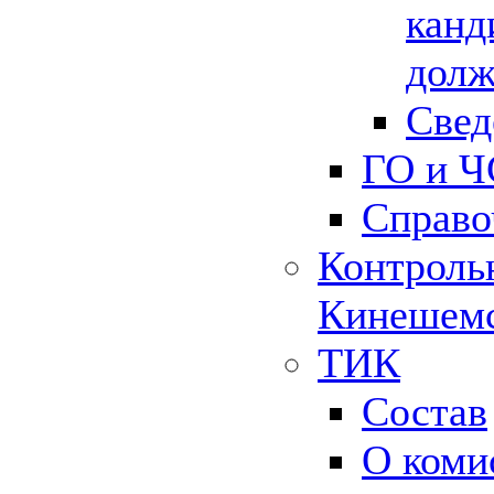
канд
долж
Свед
ГО и Ч
Справо
Контрольн
Кинешемс
ТИК
Состав
О коми