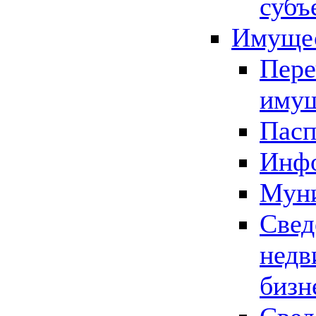
субъ
Имущес
Пере
имущ
Пасп
Инфо
Муни
Свед
недв
бизн