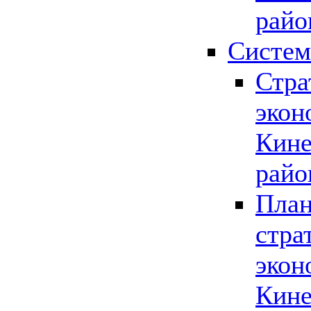
райо
Систем
Стра
экон
Кине
райо
План
стра
экон
Кине