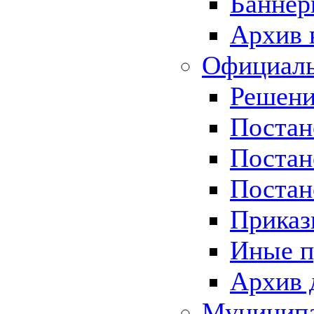
Баннер
Архив 
Официаль
Решени
Постан
Постан
Постан
Приказ
Иные п
Архив 
Муницип