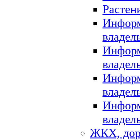
Растен
Информ
владел
Информ
владел
Информ
владел
Информ
владел
ЖКХ, дор