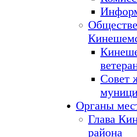
Инфор
Обществе
Кинешемс
Кинеше
ветера
Совет 
муници
Органы мес
Глава Ки
района