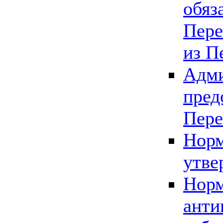
обяз
Пере
из П
Адми
пред
Пере
Норм
утве
Норм
анти