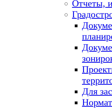
Отчеты, 
Градостр
Докуме
планир
Докуме
зониро
Проект
террит
Для за
Нормат