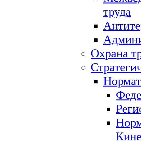
труда
Антите
Админи
Охрана т
Стратеги
Нормат
Феде
Реги
Норм
Кине