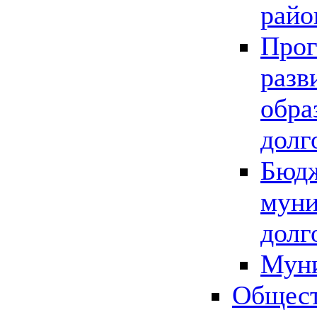
райо
Прог
разв
обра
долг
Бюдж
муни
долг
Мун
Общест