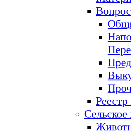
Вопрос 
Общ
Напо
Пере
Пред
Выку
Проч
Реестр
Сельское 
Животн