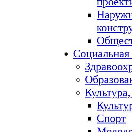
проект
Наружн
констр
Общест
Социальная
Здравоох
Образова
Культура,
Культу
Спорт
Молод