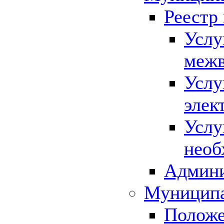
Реестр
Услу
межв
Услу
элек
Услу
необ
Админи
Муниципа
Положе