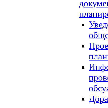
докуме
планир
Увед
обще
Прое
план
Инфо
пров
обсу
Дора