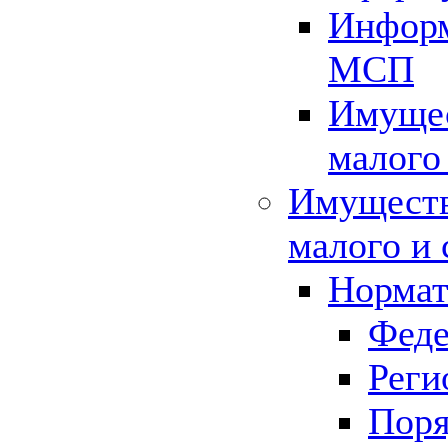
Информ
МСП
Имущес
малого
Имуществ
малого и 
Нормат
Феде
Реги
Поря