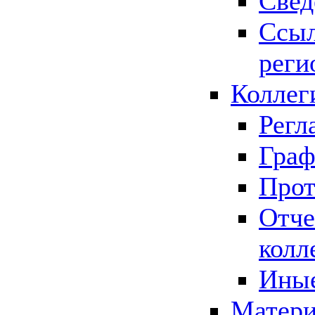
Свед
Ссыл
реги
Коллег
Регл
Граф
Прот
Отче
колл
Иные
Матери