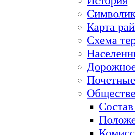
История
Символик
Карта ра
Схема те
Населенн
Дорожное 
Почетные
Обществе
Состав
Положе
Комисс