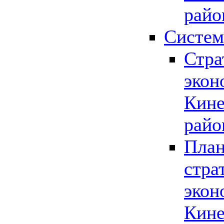
райо
Систем
Стра
экон
Кине
райо
План
стра
экон
Кине