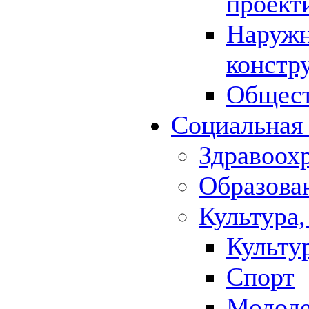
проект
Наружн
констр
Общест
Социальная
Здравоох
Образова
Культура,
Культу
Спорт
Молод