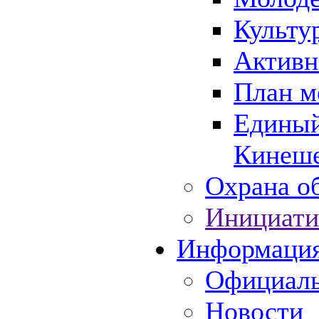
Культу
Активн
План м
Единый
Кинеше
Охрана об
Инициати
Информаци
Официаль
Новости