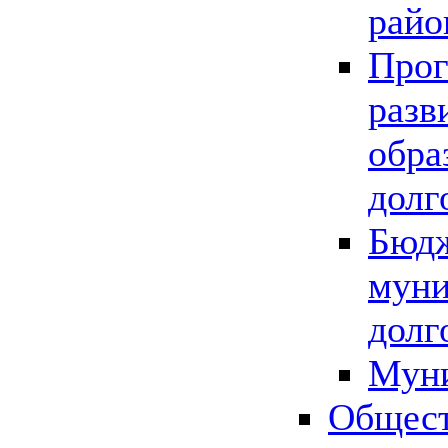
райо
Прог
разв
обра
долг
Бюдж
муни
долг
Мун
Общест