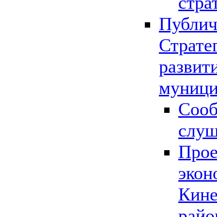
стра
Публич
Страте
развит
муници
Сооб
слу
Прое
экон
Кине
райо