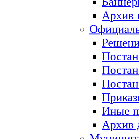
Баннер
Архив 
Официаль
Решени
Постан
Постан
Постан
Приказ
Иные п
Архив 
Муницип