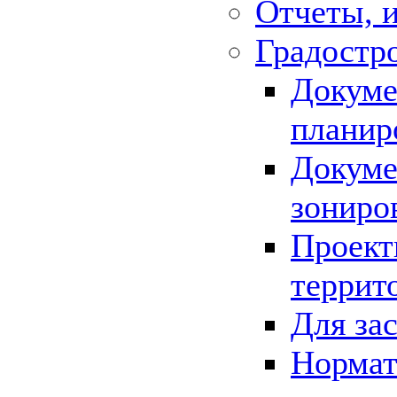
Отчеты, 
Градостр
Докуме
планир
Докуме
зониро
Проект
террит
Для за
Нормат