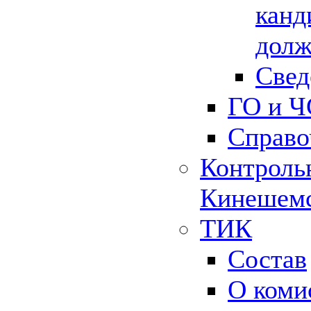
канд
долж
Свед
ГО и Ч
Справо
Контрольн
Кинешемс
ТИК
Состав
О коми