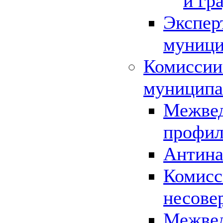
и гр
Экспер
муници
Комиссии
муниципа
Межвед
профил
Антина
Комисс
несове
Межвед