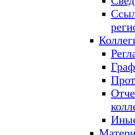
Свед
Ссыл
реги
Коллег
Регл
Граф
Прот
Отче
колл
Иные
Матери