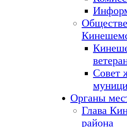
Инфор
Обществе
Кинешемс
Кинеше
ветера
Совет 
муници
Органы мес
Глава Ки
района