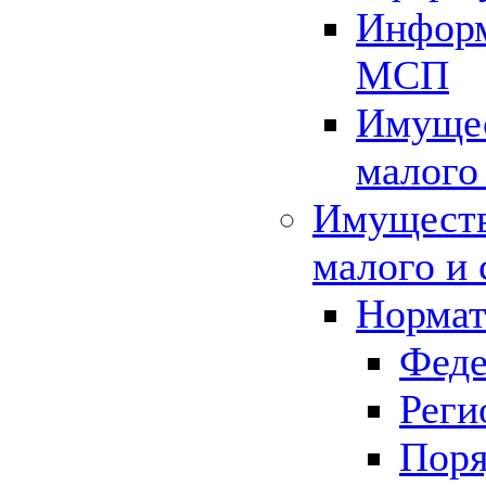
Информ
МСП
Имущес
малого
Имуществ
малого и 
Нормат
Феде
Реги
Поря