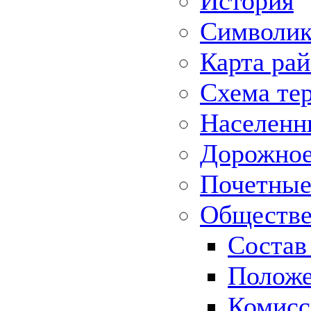
История
Символик
Карта ра
Схема те
Населенн
Дорожное 
Почетные
Обществе
Состав
Положе
Комисс