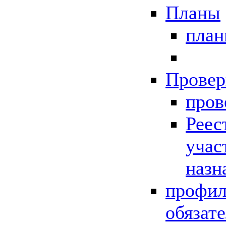
Планы
пла
Провер
пров
Реес
учас
назн
профил
обязат