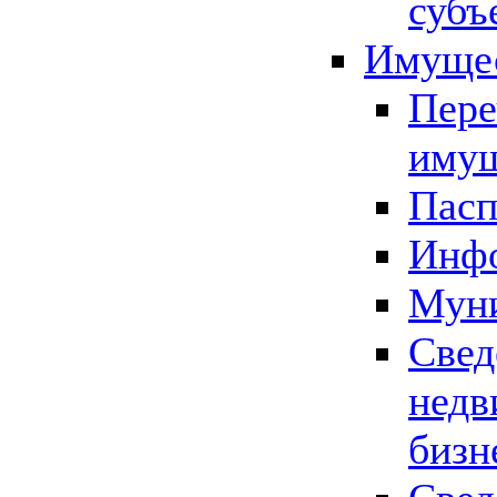
субъ
Имущес
Пере
имущ
Пасп
Инфо
Муни
Свед
недв
бизн