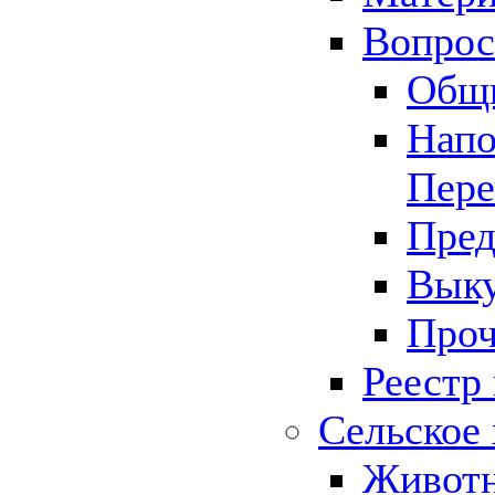
Вопрос 
Общ
Напо
Пере
Пред
Выку
Проч
Реестр
Сельское 
Животн