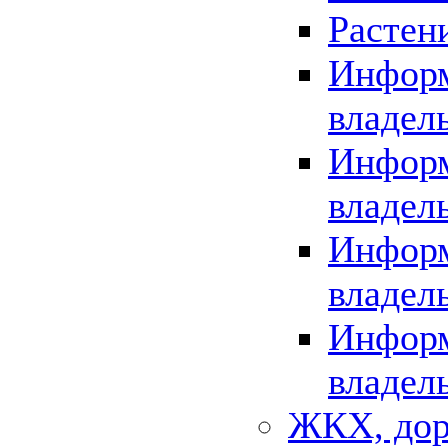
Растен
Информ
владел
Информ
владел
Информ
владел
Информ
владел
ЖКХ, дор