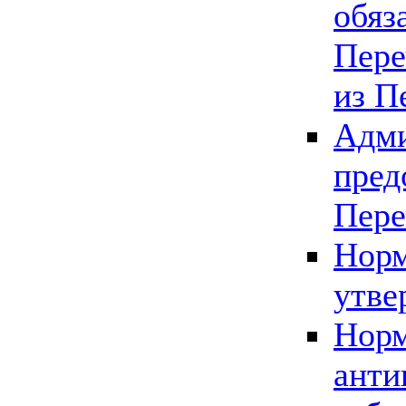
обяз
Пере
из П
Адми
пред
Пере
Норм
утве
Норм
анти