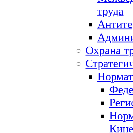
труда
Антите
Админи
Охрана т
Стратеги
Нормат
Феде
Реги
Норм
Кине