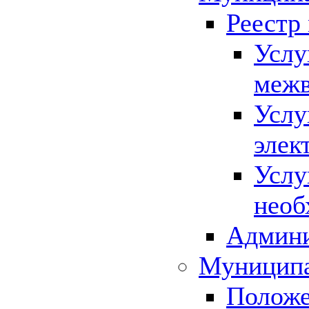
Реестр
Услу
межв
Услу
элек
Услу
необ
Админи
Муниципа
Положе