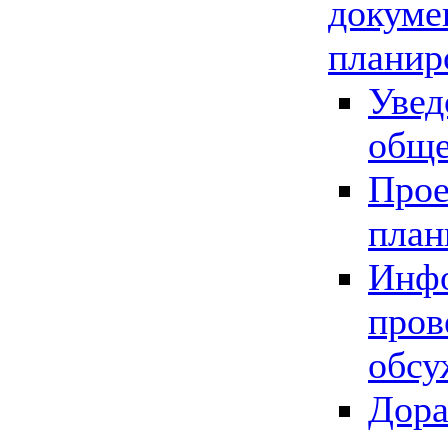
докуме
планир
Увед
обще
Прое
план
Инфо
пров
обсу
Дора