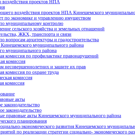
 воздействия проектов НПА
ия
ющего воздействия проектов НПА Кинешемского муниципально
т по экономике и управлению имуществом
 по муниципальному контролю
ение сельского хозяйства и земельных отнашений
ельства, ЖКХ, транспорта и связи
по вопросам архитектуры и градостроительства
 Кинешемского муниципального района
го муниципального района
я комиссия по профилактике правонарушений
ая комиссия
ам несовершеннолетних и защите их прав
я комиссия по охране труда
еская комиссия
ая комиссия
рование
авовые акты
е законодательство
ое законодательство
ые правовые акты Кинешемского муниципального района
ического планирования
социально-экономического развития Кинешемского муниципальн
риятий по реализации стратегии социально- экономического р