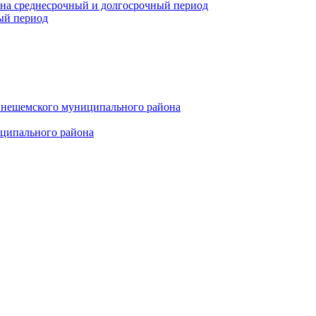
 на среднесрочный и долгосрочный период
ый период
инешемского муниципального района
иципального района