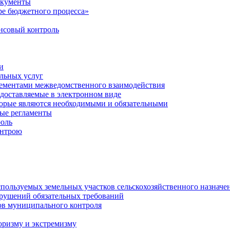
окументы
е бюджетного процесса»
совый контроль
и
льных услуг
лементами межведомственного взаимодействия
едоставляемые в электронном виде
торые являются необходимыми и обязательными
ые регламенты
оль
онтрою
спользуемых земельных участков сельскохозяйственного назначе
рушений обязательных требований
ов муниципального контроля
оризму и экстремизму