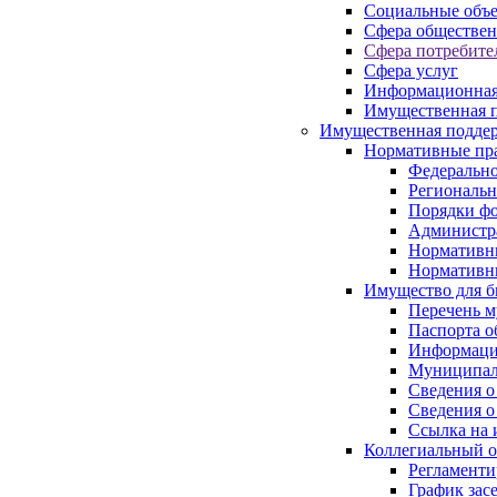
Социальные объ
Сфера обществен
Сфера потребите
Сфера услуг
Информационная
Имущественная п
Имущественная поддер
Нормативные пр
Федерально
Региональн
Порядки фо
Администра
Нормативн
Нормативн
Имущество для б
Перечень 
Паспорта о
Информация
Муниципал
Сведения о
Сведения о
Ссылка на 
Коллегиальный о
Регламент
График зас