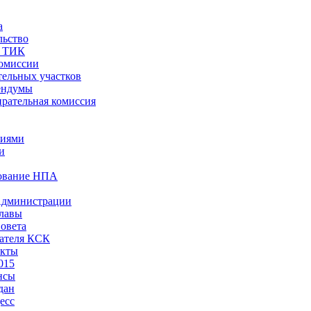
а
льство
ы ТИК
комиссии
тельных участков
ендумы
рательная комиссия
ниями
и
ование НПА
Администрации
лавы
овета
ателя КСК
акты
015
нсы
дан
есс