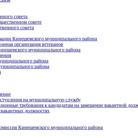
нного совета
щественном совете
венного совета
зации Кинешемского муниципального района
онная организация ветеранов
инешемского муниципального района
ления
униципального района
униципального района
а
чение
ступления на муниципальную службу
ионные требования к кандидатам на замещение вакантной дол
 вакантных должностях
 комиссия Кинешемского муниципального района