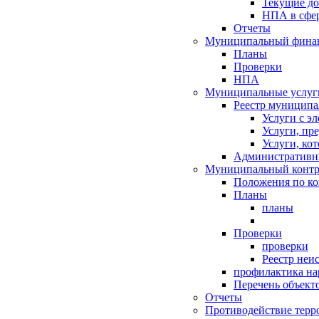
Текущие д
НПА в сфер
Отчеты
Муниципальный финан
Планы
Проверки
НПА
Муниципальные услуг
Реестр муниципа
Услуги с э
Услуги, пр
Услуги, ко
Административн
Муниципальный контр
Положения по к
Планы
планы
Проверки
проверки
Реестр неи
профилактика на
Перечень объект
Отчеты
Противодействие терр