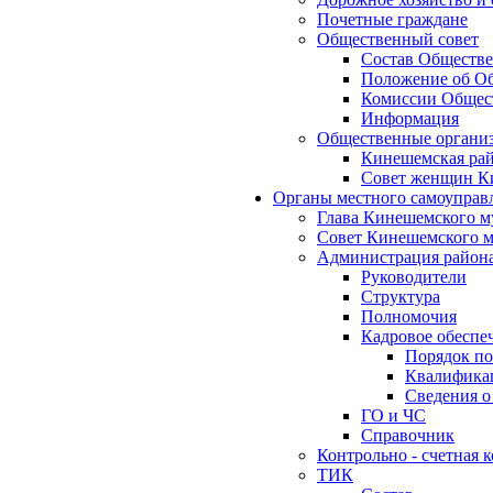
Почетные граждане
Общественный совет
Состав Обществе
Положение об Об
Комиссии Общест
Информация
Общественные органи
Кинешемская рай
Совет женщин К
Органы местного самоуправ
Глава Кинешемского м
Совет Кинешемского м
Администрация район
Руководители
Структура
Полномочия
Кадровое обеспе
Порядок по
Квалификац
Сведения о
ГО и ЧС
Справочник
Контрольно - счетная
ТИК