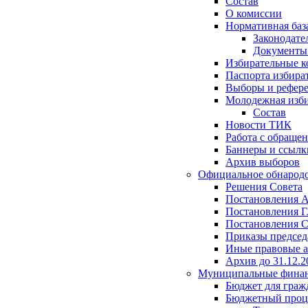
Состав
О комиссии
Нормативная баз
Законодате
Документ
Избирательные 
Паспорта избира
Выборы и рефер
Молодежная изби
Состав
Новости ТИК
Работа с обраще
Баннеры и ссылк
Архив выборов
Официальное обнарод
Решения Совета
Постановления 
Постановления Г
Постановления С
Приказы председ
Иные правовые 
Архив до 31.12.2
Муниципальные фина
Бюджет для граж
Бюджетный проц