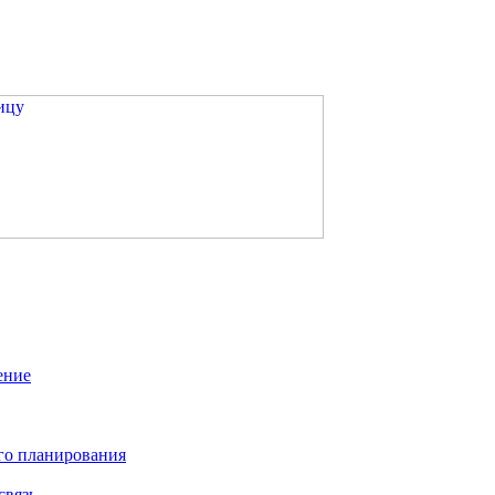
ение
го планирования
связь