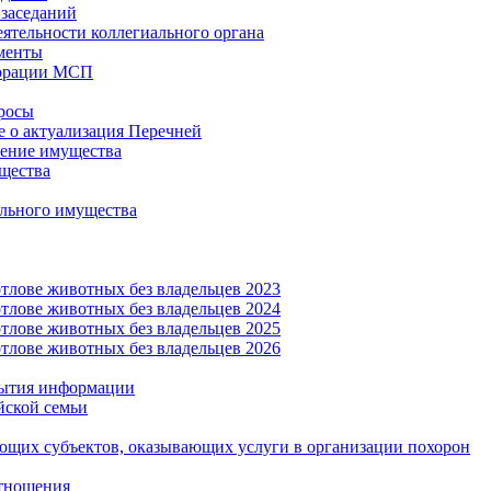
заседаний
еятельности коллегиального органа
менты
орации МСП
росы
 о актуализация Перечней
ение имущества
щества
льного имущества
тлове животных без владельцев 2023
тлове животных без владельцев 2024
тлове животных без владельцев 2025
тлове животных без владельцев 2026
рытия информации
йской семьи
ующих субъектов, оказывающих услуги в организации похорон
тношения