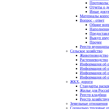
Протоколы 
Отчеты о д
Иные доку
Материалы корп
Вопрос - ответ
Общие воп
Наполнение
Предоставл
Выкуп иму
Прочее
Реестр муниципа
Сельское хозяйство
Животноводство
Растениеводство
Информация об о
Информация об о
Информация об о
Информация об о
ЖКХ, дороги
Стандарты раск
Жилье для Росси
Реестр кладбищ
Реестр хозяйств
Земельные отношения
Социально трудовые о