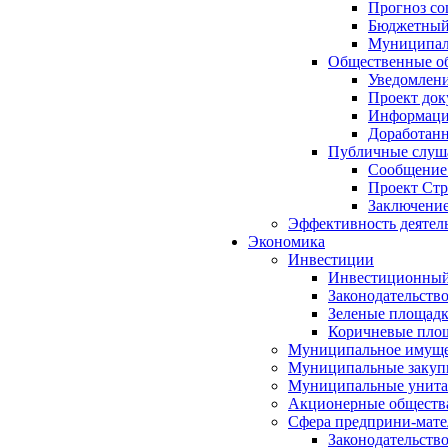
Прогноз со
Бюджетный 
Муниципал
Общественные об
Уведомлени
Проект док
Информация
Доработанн
Публичные слуша
Сообщение
Проект Стр
Заключение
Эффективность деятел
Экономика
Инвестиции
Инвестиционный
Законодательств
Зеленые площад
Коричневые пло
Муниципальное имуще
Муниципальные закуп
Муниципальные унита
Акционерные обществ
Сфера предприни-мате
Законодательств