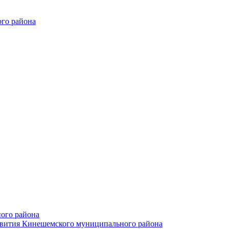
го района
ого района
азвития Кинешемского муниципального района