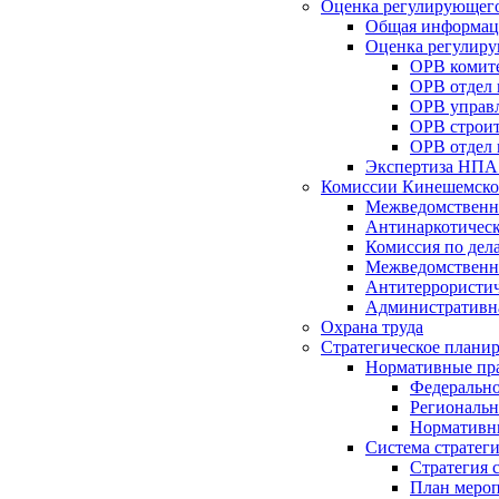
Оценка регулирующего
Общая информац
Оценка регулиру
ОРВ комите
ОРВ отдел
ОРВ управл
ОРВ строит
ОРВ отдел 
Экспертиза НПА
Комиссии Кинешемско
Межведомственна
Антинаркотическ
Комиссия по дел
Межведомственна
Антитеррористич
Административн
Охрана труда
Стратегическое плани
Нормативные пр
Федерально
Региональн
Нормативн
Система стратег
Стратегия 
План мероп