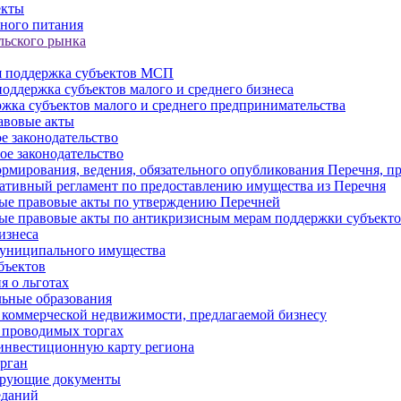
екты
ного питания
льского рынка
 поддержка субъектов МСП
оддержка субъектов малого и среднего бизнеса
жка субъектов малого и среднего предпринимательства
авовые акты
е законодательство
ое законодательство
рмирования, ведения, обязательного опубликования Перечня, п
тивный регламент по предоставлению имущества из Перечня
ые правовые акты по утверждению Перечней
ые правовые акты по антикризисным мерам поддержки субъек
изнеса
муниципального имущества
бъектов
 о льготах
ьные образования
 коммерческой недвижимости, предлагаемой бизнесу
 проводимых торгах
инвестиционную карту региона
рган
ирующие документы
еданий