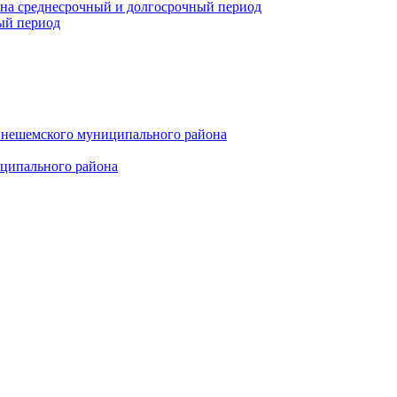
 на среднесрочный и долгосрочный период
ый период
инешемского муниципального района
иципального района