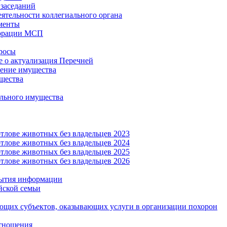
заседаний
еятельности коллегиального органа
менты
орации МСП
росы
 о актуализация Перечней
ение имущества
щества
льного имущества
тлове животных без владельцев 2023
тлове животных без владельцев 2024
тлове животных без владельцев 2025
тлове животных без владельцев 2026
рытия информации
йской семьи
ующих субъектов, оказывающих услуги в организации похорон
тношения