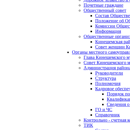
Почетные граждане
Общественный совет
Состав Обществе
Положение об Об
Комиссии Общест
Информация
Общественные органи
Кинешемская рай
Совет женщин К
Органы местного самоуправ
Глава Кинешемского м
Совет Кинешемского м
Администрация район
Руководители
Структура
Полномочия
Кадровое обеспе
Порядок по
Квалификац
Сведения о
ГО и ЧС
Справочник
Контрольно - счетная
ТИК