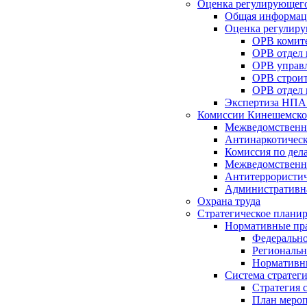
Оценка регулирующего
Общая информац
Оценка регулиру
ОРВ комите
ОРВ отдел
ОРВ управл
ОРВ строит
ОРВ отдел 
Экспертиза НПА
Комиссии Кинешемско
Межведомственна
Антинаркотическ
Комиссия по дел
Межведомственна
Антитеррористич
Административн
Охрана труда
Стратегическое плани
Нормативные пр
Федерально
Региональн
Нормативн
Система стратег
Стратегия 
План мероп