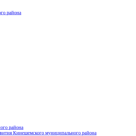
го района
ого района
азвития Кинешемского муниципального района