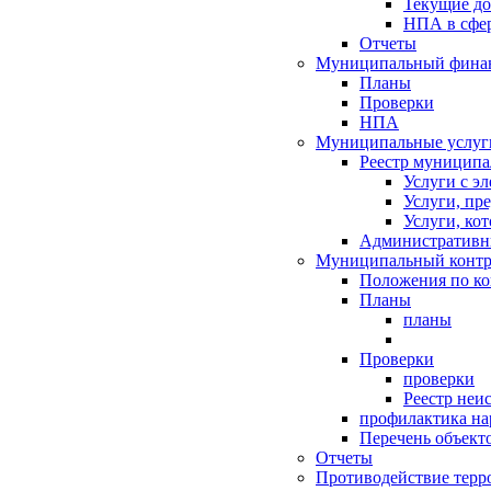
Текущие д
НПА в сфер
Отчеты
Муниципальный финан
Планы
Проверки
НПА
Муниципальные услуг
Реестр муниципа
Услуги с э
Услуги, пр
Услуги, ко
Административн
Муниципальный контр
Положения по к
Планы
планы
Проверки
проверки
Реестр неи
профилактика на
Перечень объект
Отчеты
Противодействие терр