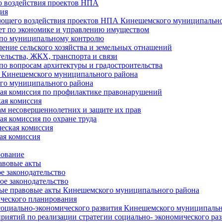
 воздействия проектов НПА
ия
ющего воздействия проектов НПА Кинешемского муниципально
т по экономике и управлению имуществом
 по муниципальному контролю
ение сельского хозяйства и земельных отнашений
ельства, ЖКХ, транспорта и связи
по вопросам архитектуры и градостроительства
 Кинешемского муниципального района
го муниципального района
я комиссия по профилактике правонарушений
ая комиссия
ам несовершеннолетних и защите их прав
я комиссия по охране труда
еская комиссия
ая комиссия
рование
авовые акты
е законодательство
ое законодательство
ые правовые акты Кинешемского муниципального района
ического планирования
социально-экономического развития Кинешемского муниципальн
риятий по реализации стратегии социально- экономического р