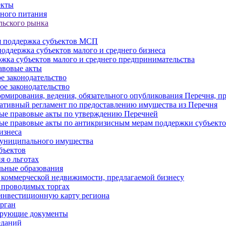
екты
ного питания
льского рынка
 поддержка субъектов МСП
оддержка субъектов малого и среднего бизнеса
жка субъектов малого и среднего предпринимательства
авовые акты
е законодательство
ое законодательство
рмирования, ведения, обязательного опубликования Перечня, п
тивный регламент по предоставлению имущества из Перечня
ые правовые акты по утверждению Перечней
ые правовые акты по антикризисным мерам поддержки субъек
изнеса
муниципального имущества
бъектов
 о льготах
ьные образования
 коммерческой недвижимости, предлагаемой бизнесу
 проводимых торгах
инвестиционную карту региона
рган
ирующие документы
еданий