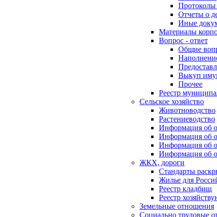
Протоколы 
Отчеты о д
Иные доку
Материалы корп
Вопрос - ответ
Общие воп
Наполнение
Предоставл
Выкуп иму
Прочее
Реестр муниципа
Сельское хозяйство
Животноводство
Растениеводство
Информация об о
Информация об о
Информация об о
Информация об о
ЖКХ, дороги
Стандарты раск
Жилье для Росси
Реестр кладбищ
Реестр хозяйств
Земельные отношения
Социально трудовые о