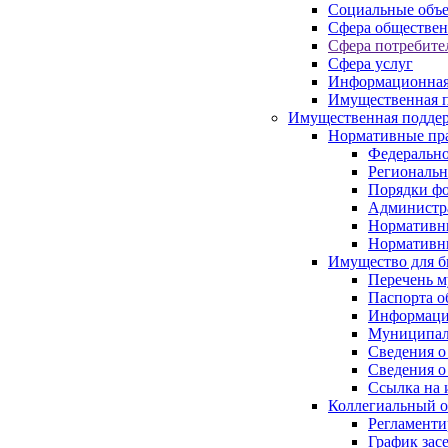
Социальные объ
Сфера обществен
Сфера потребите
Сфера услуг
Информационная
Имущественная п
Имущественная поддер
Нормативные пр
Федерально
Региональн
Порядки фо
Администра
Нормативн
Нормативн
Имущество для б
Перечень 
Паспорта о
Информация
Муниципал
Сведения о
Сведения о
Ссылка на 
Коллегиальный о
Регламент
График зас