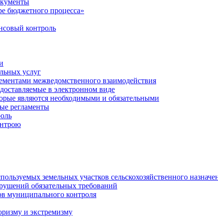
окументы
е бюджетного процесса»
совый контроль
и
льных услуг
лементами межведомственного взаимодействия
едоставляемые в электронном виде
торые являются необходимыми и обязательными
ые регламенты
оль
онтрою
спользуемых земельных участков сельскохозяйственного назначе
рушений обязательных требований
ов муниципального контроля
оризму и экстремизму