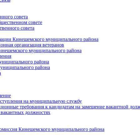
нного совета
щественном совете
венного совета
зации Кинешемского муниципального района
онная организация ветеранов
инешемского муниципального района
ления
униципального района
униципального района
а
чение
ступления на муниципальную службу
ионные требования к кандидатам на замещение вакантной дол
 вакантных должностях
 комиссия Кинешемского муниципального района