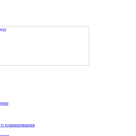
ение
го планирования
связь