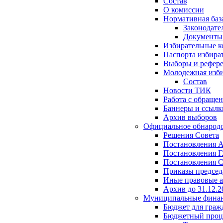
Состав
О комиссии
Нормативная баз
Законодате
Документ
Избирательные 
Паспорта избира
Выборы и рефер
Молодежная изби
Состав
Новости ТИК
Работа с обраще
Баннеры и ссылк
Архив выборов
Официальное обнарод
Решения Совета
Постановления 
Постановления Г
Постановления С
Приказы председ
Иные правовые 
Архив до 31.12.2
Муниципальные фина
Бюджет для граж
Бюджетный проц