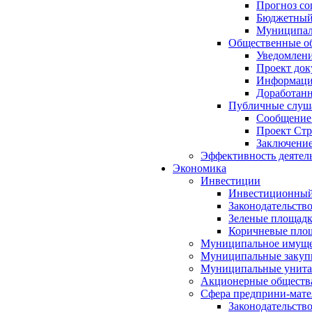
Прогноз со
Бюджетный 
Муниципал
Общественные об
Уведомлени
Проект док
Информация
Доработанн
Публичные слуша
Сообщение
Проект Стр
Заключение
Эффективность деятел
Экономика
Инвестиции
Инвестиционный
Законодательств
Зеленые площад
Коричневые пло
Муниципальное имуще
Муниципальные закуп
Муниципальные унита
Акционерные обществ
Сфера предприни-мате
Законодательств