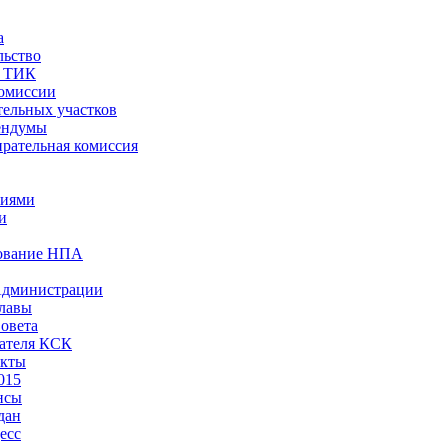
а
льство
ы ТИК
комиссии
тельных участков
ендумы
рательная комиссия
ниями
и
ование НПА
Администрации
лавы
овета
ателя КСК
акты
015
нсы
дан
есс