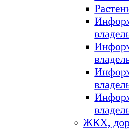
Растен
Информ
владел
Информ
владел
Информ
владел
Информ
владел
ЖКХ, дор