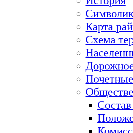
История
Символик
Карта ра
Схема те
Населенн
Дорожное 
Почетные
Обществе
Состав
Положе
Комисс