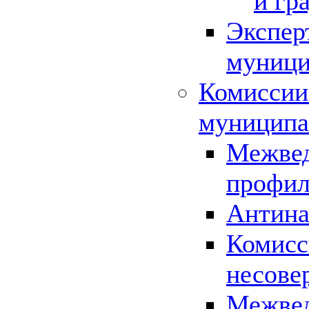
и гр
Экспер
муници
Комиссии
муниципа
Межвед
профил
Антина
Комисс
несове
Межвед