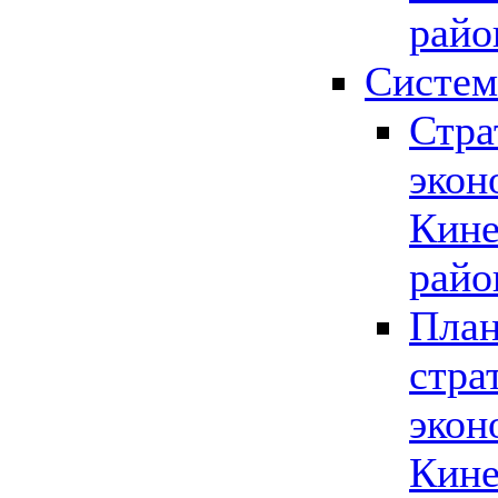
райо
Систем
Стра
экон
Кине
райо
План
стра
экон
Кине