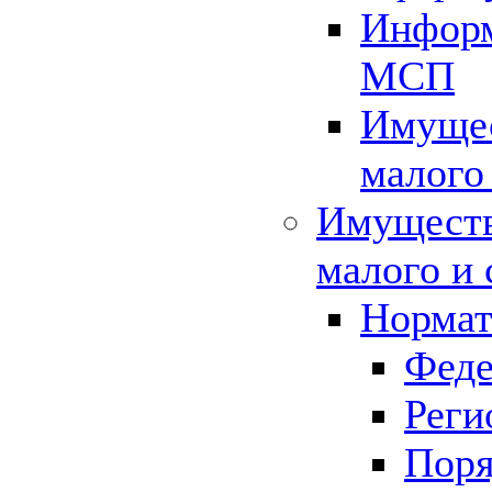
Информ
МСП
Имущес
малого
Имуществ
малого и 
Нормат
Феде
Реги
Поря