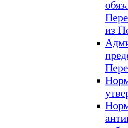
обяз
Пере
из П
Адми
пред
Пере
Норм
утве
Норм
анти