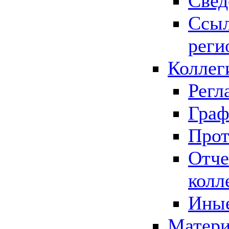
Свед
Ссыл
реги
Коллег
Регл
Граф
Прот
Отче
колл
Иные
Матери