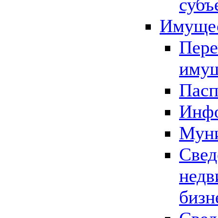
субъ
Имущес
Пере
имущ
Пасп
Инфо
Муни
Свед
недв
бизн