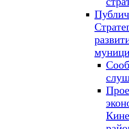
стра
Публич
Страте
развит
муници
Сооб
слу
Прое
экон
Кине
райо