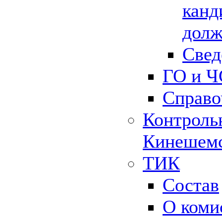
канд
долж
Свед
ГО и Ч
Справо
Контрольн
Кинешемс
ТИК
Состав
О коми