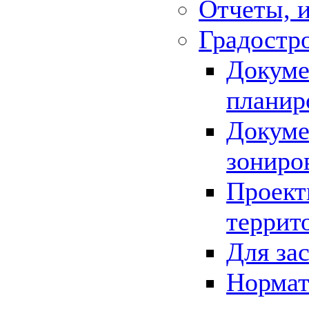
Отчеты, 
Градостр
Докуме
планир
Докуме
зониро
Проект
террит
Для за
Нормат