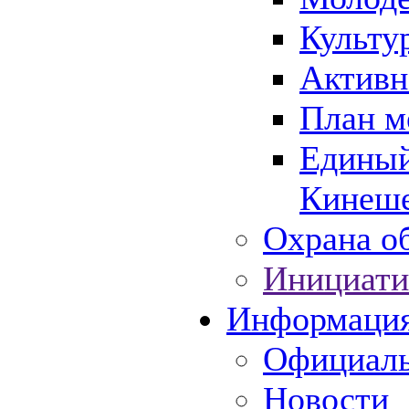
Культу
Активн
План м
Единый
Кинеше
Охрана об
Инициати
Информаци
Официаль
Новости