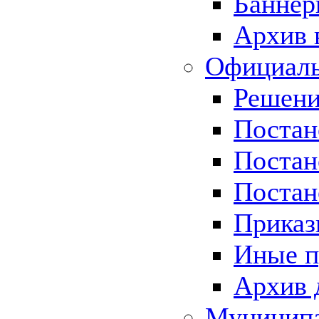
Баннер
Архив 
Официаль
Решени
Постан
Постан
Постан
Приказ
Иные п
Архив 
Муницип