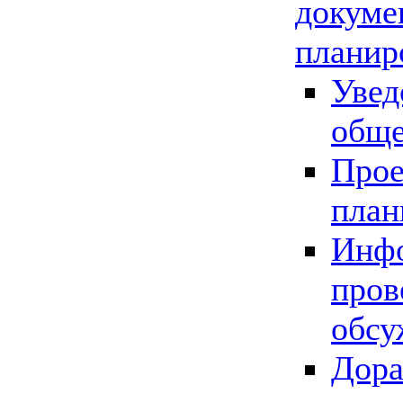
докуме
планир
Увед
обще
Прое
план
Инфо
пров
обсу
Дора