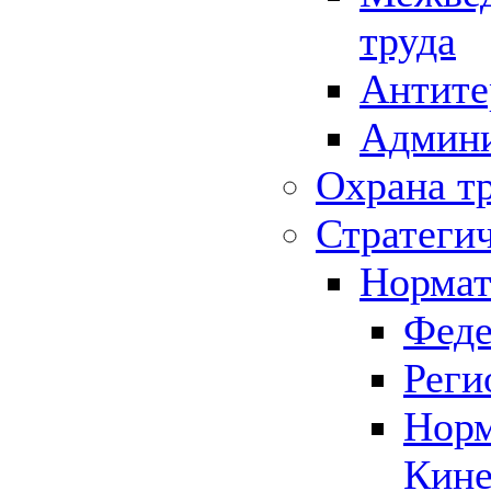
труда
Антите
Админи
Охрана т
Стратеги
Нормат
Феде
Реги
Норм
Кине