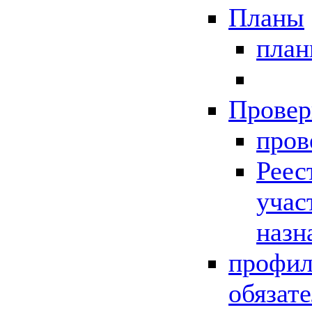
Планы
пла
Провер
пров
Реес
учас
назн
профил
обязат