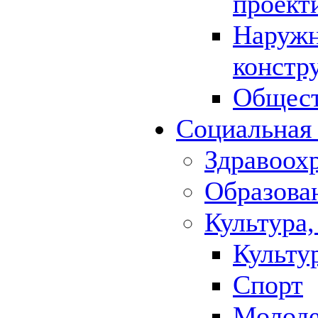
проект
Наружн
констр
Общест
Социальная
Здравоох
Образова
Культура,
Культу
Спорт
Молод