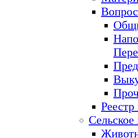
Вопрос 
Общ
Напо
Пере
Пред
Выку
Проч
Реестр
Сельское 
Животн