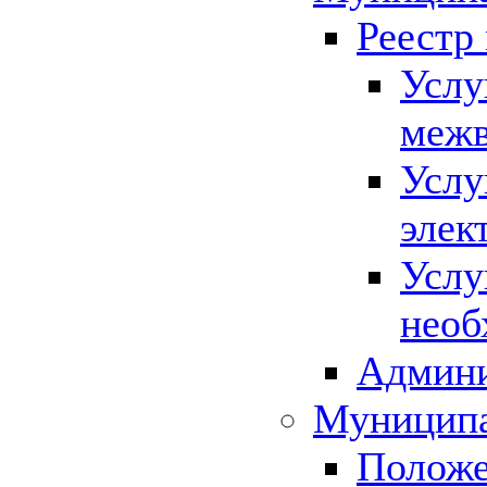
Реестр
Услу
межв
Услу
элек
Услу
необ
Админи
Муниципа
Положе