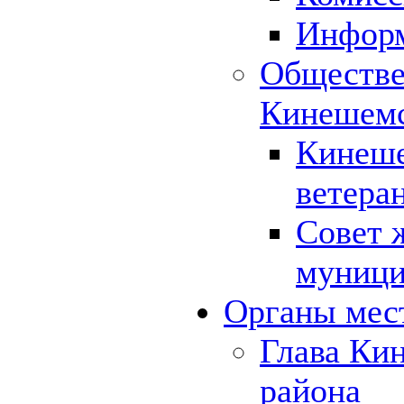
Инфор
Обществе
Кинешемс
Кинеше
ветера
Совет 
муници
Органы мес
Глава Ки
района