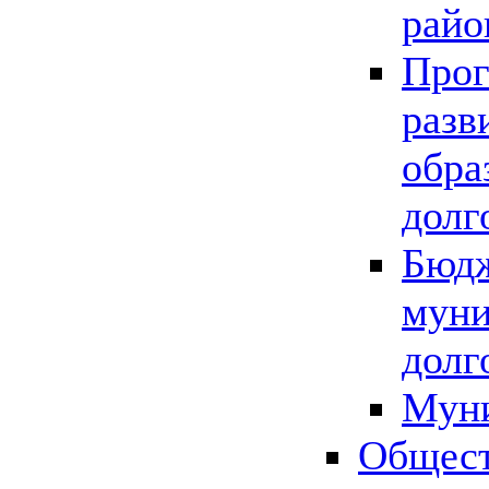
райо
Прог
разв
обра
долг
Бюдж
муни
долг
Мун
Общест