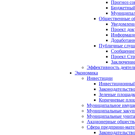
Прогноз со
Бюджетный 
Муниципал
Общественные об
Уведомлени
Проект док
Информация
Доработанн
Публичные слуша
Сообщение
Проект Стр
Заключение
Эффективность деятел
Экономика
Инвестиции
Инвестиционный
Законодательств
Зеленые площад
Коричневые пло
Муниципальное имуще
Муниципальные закуп
Муниципальные унита
Акционерные обществ
Сфера предприни-мате
Законодательств