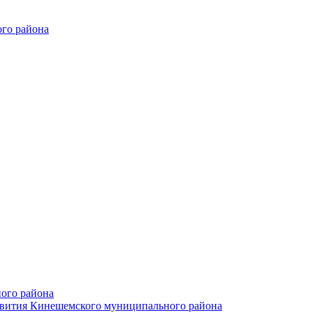
го района
ого района
азвития Кинешемского муниципального района