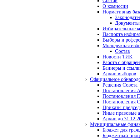
Состав
О комиссии
Нормативная баз
Законодате
Документ
Избирательные 
Паспорта избира
Выборы и рефер
Молодежная изби
Состав
Новости ТИК
Работа с обраще
Баннеры и ссылк
Архив выборов
Официальное обнарод
Решения Совета
Постановления 
Постановления Г
Постановления С
Приказы председ
Иные правовые 
Архив до 31.12.2
Муниципальные фина
Бюджет для граж
Бюджетный проц