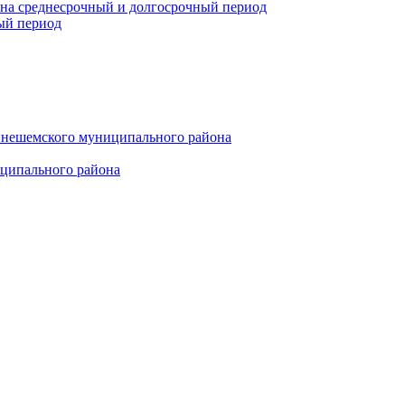
 на среднесрочный и долгосрочный период
ый период
инешемского муниципального района
иципального района