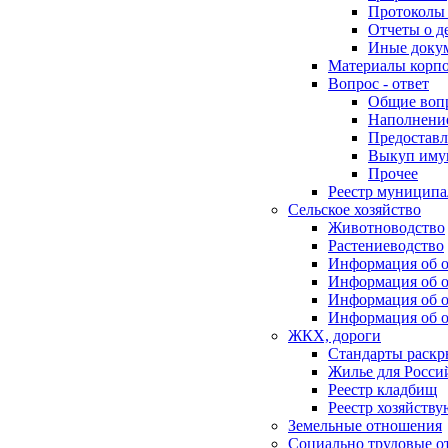
Протоколы 
Отчеты о д
Иные доку
Материалы корп
Вопрос - ответ
Общие воп
Наполнение
Предоставл
Выкуп иму
Прочее
Реестр муниципа
Сельское хозяйство
Животноводство
Растениеводство
Информация об о
Информация об о
Информация об о
Информация об о
ЖКХ, дороги
Стандарты раск
Жилье для Росси
Реестр кладбищ
Реестр хозяйств
Земельные отношения
Социально трудовые о