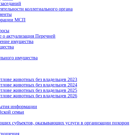
заседаний
еятельности коллегиального органа
менты
орации МСП
росы
 о актуализация Перечней
ение имущества
щества
льного имущества
тлове животных без владельцев 2023
тлове животных без владельцев 2024
тлове животных без владельцев 2025
тлове животных без владельцев 2026
рытия информации
йской семьи
ующих субъектов, оказывающих услуги в организации похорон
тношения