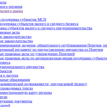
екты
ного питания
льского рынка
 поддержка субъектов МСП
оддержка субъектов малого и среднего бизнеса
жка субъектов малого и среднего предпринимательства
авовые акты
е законодательство
ое законодательство
рмирования, ведения, обязательного опубликования Перечня, п
тивный регламент по предоставлению имущества из Перечня
ые правовые акты по утверждению Перечней
ые правовые акты по антикризисным мерам поддержки субъек
изнеса
муниципального имущества
бъектов
 о льготах
ьные образования
 коммерческой недвижимости, предлагаемой бизнесу
 проводимых торгах
инвестиционную карту региона
рган
ирующие документы
еданий