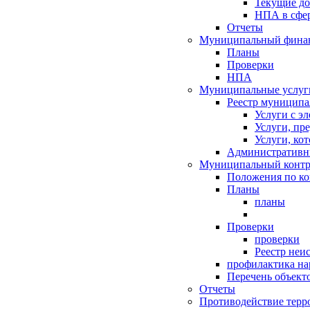
Текущие д
НПА в сфер
Отчеты
Муниципальный финан
Планы
Проверки
НПА
Муниципальные услуг
Реестр муниципа
Услуги с э
Услуги, пр
Услуги, ко
Административн
Муниципальный контр
Положения по к
Планы
планы
Проверки
проверки
Реестр неи
профилактика на
Перечень объект
Отчеты
Противодействие терр