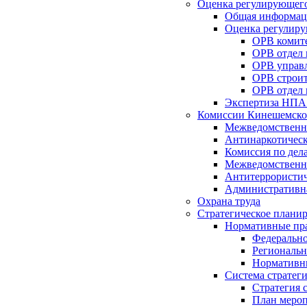
Оценка регулирующего
Общая информац
Оценка регулиру
ОРВ комите
ОРВ отдел
ОРВ управл
ОРВ строит
ОРВ отдел 
Экспертиза НПА
Комиссии Кинешемско
Межведомственна
Антинаркотическ
Комиссия по дел
Межведомственна
Антитеррористич
Административн
Охрана труда
Стратегическое плани
Нормативные пр
Федерально
Региональн
Нормативн
Система стратег
Стратегия 
План мероп