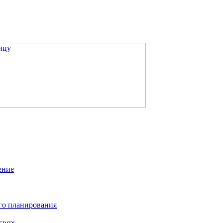
ение
го планирования
связь