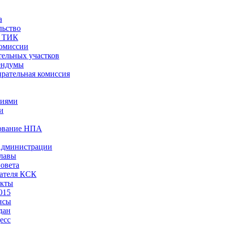
а
льство
ы ТИК
комиссии
тельных участков
ендумы
рательная комиссия
ниями
и
ование НПА
Администрации
лавы
овета
ателя КСК
акты
015
нсы
дан
есс