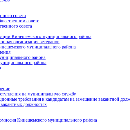
нного совета
щественном совете
венного совета
зации Кинешемского муниципального района
онная организация ветеранов
инешемского муниципального района
ления
униципального района
униципального района
а
чение
ступления на муниципальную службу
ионные требования к кандидатам на замещение вакантной дол
 вакантных должностях
 комиссия Кинешемского муниципального района