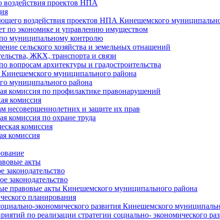
 воздействия проектов НПА
ия
ющего воздействия проектов НПА Кинешемского муниципально
т по экономике и управлению имуществом
 по муниципальному контролю
ение сельского хозяйства и земельных отнашений
ельства, ЖКХ, транспорта и связи
по вопросам архитектуры и градостроительства
 Кинешемского муниципального района
го муниципального района
я комиссия по профилактике правонарушений
ая комиссия
ам несовершеннолетних и защите их прав
я комиссия по охране труда
еская комиссия
ая комиссия
рование
авовые акты
е законодательство
ое законодательство
ые правовые акты Кинешемского муниципального района
ического планирования
социально-экономического развития Кинешемского муниципальн
риятий по реализации стратегии социально- экономического р