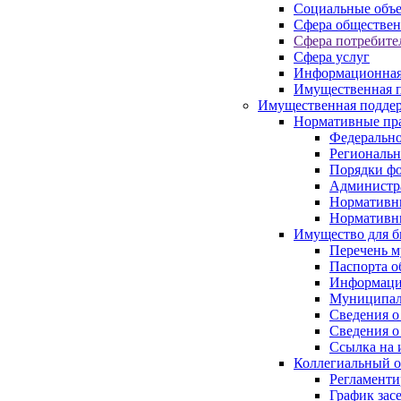
Социальные объ
Сфера обществен
Сфера потребите
Сфера услуг
Информационная
Имущественная п
Имущественная поддер
Нормативные пр
Федерально
Региональн
Порядки фо
Администра
Нормативн
Нормативн
Имущество для б
Перечень 
Паспорта о
Информация
Муниципал
Сведения о
Сведения о
Ссылка на 
Коллегиальный о
Регламент
График зас