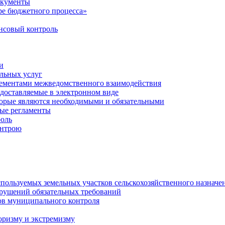
окументы
е бюджетного процесса»
совый контроль
и
льных услуг
лементами межведомственного взаимодействия
едоставляемые в электронном виде
торые являются необходимыми и обязательными
ые регламенты
оль
онтрою
спользуемых земельных участков сельскохозяйственного назначе
рушений обязательных требований
ов муниципального контроля
оризму и экстремизму