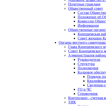
Почетные граждане
Общественный совет
Состав Обществе
Положение об Об
Комиссии Общест
Информация
Общественные органи
Кинешемская рай
Совет женщин К
Органы местного самоуправ
Глава Кинешемского м
Совет Кинешемского м
Администрация район
Руководители
Структура
Полномочия
Кадровое обеспе
Порядок по
Квалификац
Сведения о
ГО и ЧС
Справочник
Контрольно - счетная
ТИК