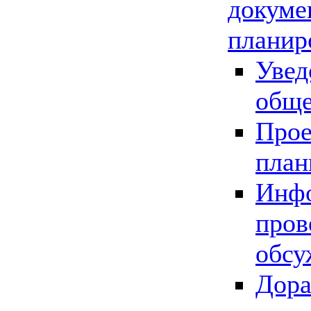
докуме
планир
Увед
обще
Прое
план
Инфо
пров
обсу
Дора