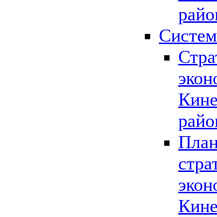
райо
Систем
Стра
экон
Кине
райо
План
стра
экон
Кине