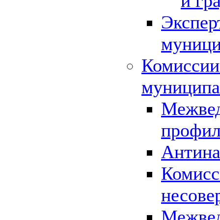
и гр
Экспер
муници
Комиссии
муниципа
Межвед
профил
Антина
Комисс
несове
Межвед