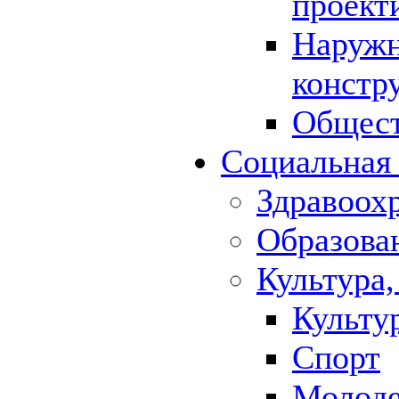
проект
Наружн
констр
Общест
Социальная
Здравоох
Образова
Культура,
Культу
Спорт
Молод