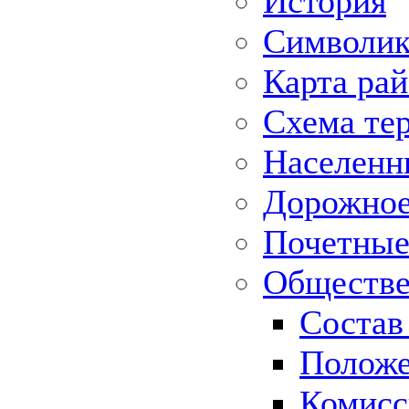
История
Символик
Карта ра
Схема те
Населенн
Дорожное 
Почетные
Обществе
Состав
Положе
Комисс