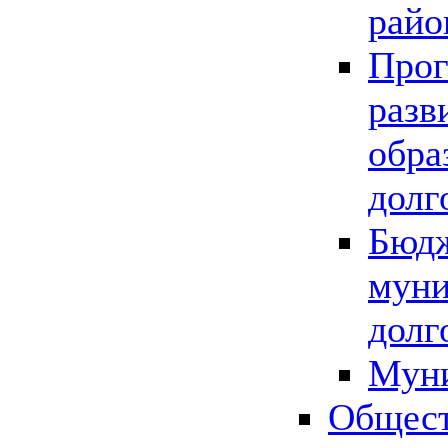
райо
Прог
разв
обра
долг
Бюдж
муни
долг
Мун
Общест