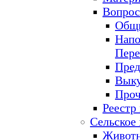
Вопрос 
Общ
Напо
Пере
Пред
Выку
Проч
Реестр
Сельское 
Животн