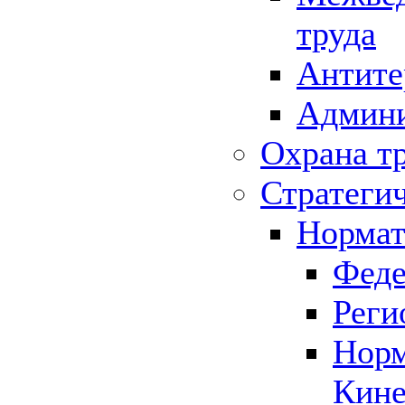
труда
Антите
Админи
Охрана т
Стратеги
Нормат
Феде
Реги
Норм
Кине