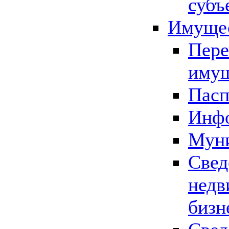
субъ
Имущес
Пере
имущ
Пасп
Инфо
Муни
Свед
недв
бизн