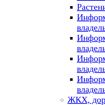
Растен
Информ
владел
Информ
владел
Информ
владел
Информ
владел
ЖКХ, дор