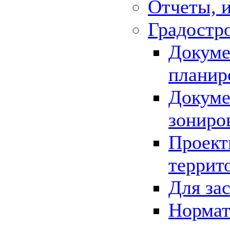
Отчеты, 
Градостр
Докуме
планир
Докуме
зониро
Проект
террит
Для за
Нормат