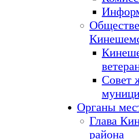
Инфор
Обществе
Кинешемс
Кинеше
ветера
Совет 
муници
Органы мес
Глава Ки
района