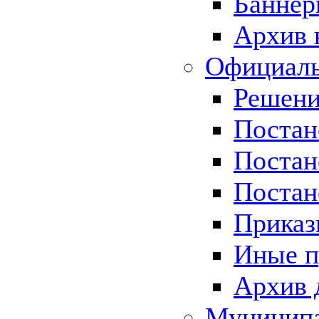
Баннер
Архив 
Официаль
Решени
Постан
Постан
Постан
Приказ
Иные п
Архив 
Муницип