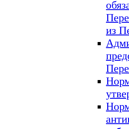
обяз
Пере
из П
Адми
пред
Пере
Норм
утве
Норм
анти