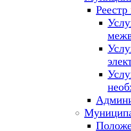
Реестр
Услу
межв
Услу
элек
Услу
необ
Админи
Муниципа
Положе