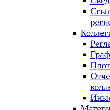
Свед
Ссыл
реги
Коллег
Регл
Граф
Прот
Отче
колл
Иные
Матери