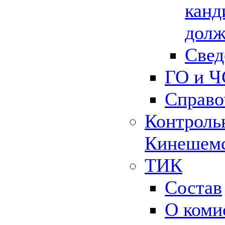
канд
долж
Свед
ГО и Ч
Справо
Контрольн
Кинешемс
ТИК
Состав
О коми