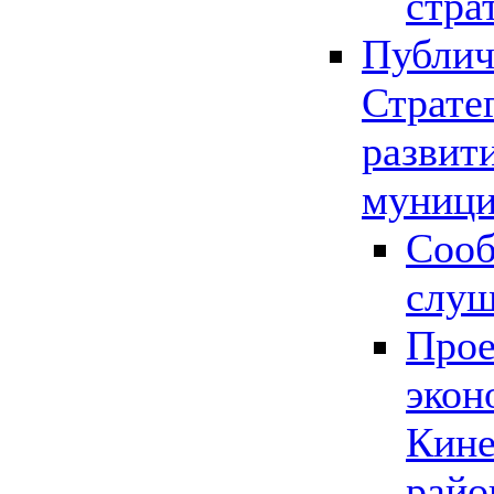
стра
Публич
Страте
развит
муници
Сооб
слу
Прое
экон
Кине
райо