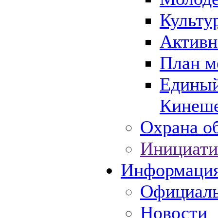
Культу
Активн
План м
Единый
Кинеше
Охрана об
Инициати
Информаци
Официаль
Новости