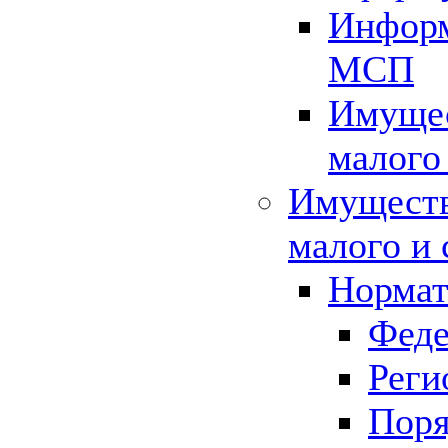
Информ
МСП
Имущес
малого
Имуществ
малого и 
Нормат
Феде
Реги
Поря