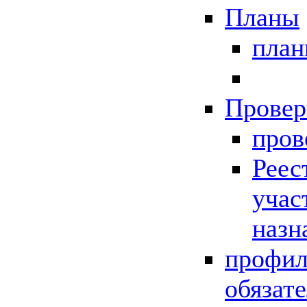
Планы
пла
Провер
пров
Реес
учас
назн
профил
обязат