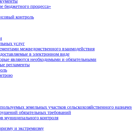
окументы
е бюджетного процесса»
совый контроль
и
льных услуг
лементами межведомственного взаимодействия
едоставляемые в электронном виде
торые являются необходимыми и обязательными
ые регламенты
оль
онтрою
спользуемых земельных участков сельскохозяйственного назначе
рушений обязательных требований
ов муниципального контроля
оризму и экстремизму