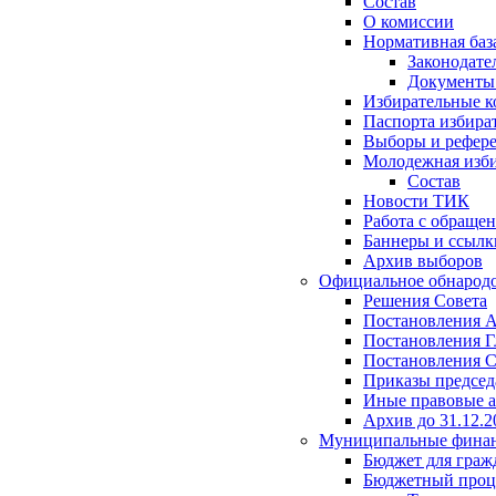
Состав
О комиссии
Нормативная баз
Законодате
Документ
Избирательные 
Паспорта избира
Выборы и рефер
Молодежная изби
Состав
Новости ТИК
Работа с обраще
Баннеры и ссылк
Архив выборов
Официальное обнарод
Решения Совета
Постановления 
Постановления Г
Постановления С
Приказы председ
Иные правовые 
Архив до 31.12.2
Муниципальные фина
Бюджет для граж
Бюджетный проц