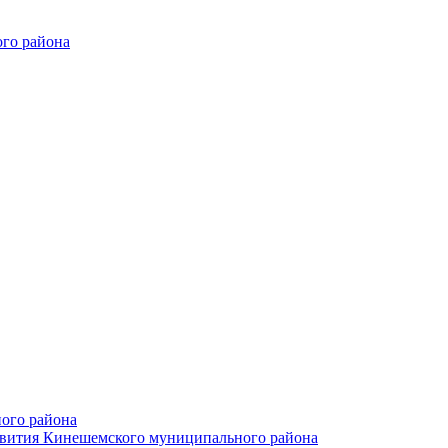
го района
ого района
азвития Кинешемского муниципального района