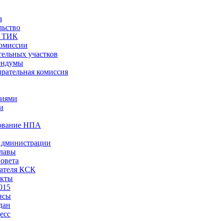
а
льство
ы ТИК
комиссии
тельных участков
ендумы
рательная комиссия
ниями
и
ование НПА
Администрации
лавы
овета
ателя КСК
акты
015
нсы
дан
есс