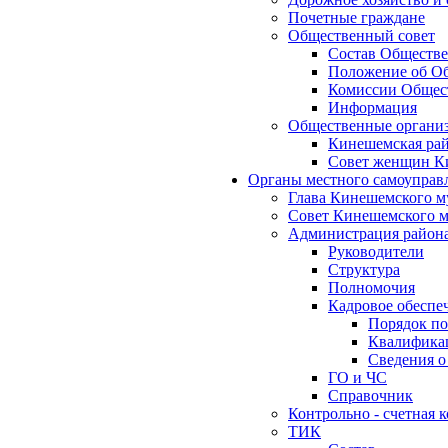
Почетные граждане
Общественный совет
Состав Обществе
Положение об Об
Комиссии Общест
Информация
Общественные органи
Кинешемская рай
Совет женщин К
Органы местного самоуправ
Глава Кинешемского м
Совет Кинешемского м
Администрация район
Руководители
Структура
Полномочия
Кадровое обеспе
Порядок по
Квалификац
Сведения о
ГО и ЧС
Справочник
Контрольно - счетная
ТИК