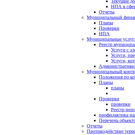
Текущие д
НПА в сфер
Отчеты
Муниципальный финан
Планы
Проверки
НПА
Муниципальные услуг
Реестр муниципа
Услуги с э
Услуги, пр
Услуги, ко
Административн
Муниципальный контр
Положения по к
Планы
планы
Проверки
проверки
Реестр неи
профилактика на
Перечень объект
Отчеты
Противодействие терр