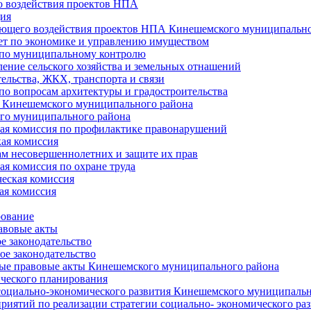
 воздействия проектов НПА
ия
ющего воздействия проектов НПА Кинешемского муниципально
т по экономике и управлению имуществом
 по муниципальному контролю
ение сельского хозяйства и земельных отнашений
ельства, ЖКХ, транспорта и связи
по вопросам архитектуры и градостроительства
 Кинешемского муниципального района
го муниципального района
я комиссия по профилактике правонарушений
ая комиссия
ам несовершеннолетних и защите их прав
я комиссия по охране труда
еская комиссия
ая комиссия
рование
авовые акты
е законодательство
ое законодательство
ые правовые акты Кинешемского муниципального района
ического планирования
социально-экономического развития Кинешемского муниципальн
риятий по реализации стратегии социально- экономического р