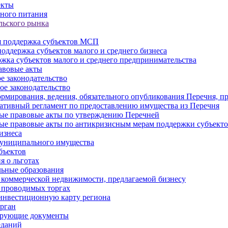
екты
ного питания
льского рынка
 поддержка субъектов МСП
оддержка субъектов малого и среднего бизнеса
жка субъектов малого и среднего предпринимательства
авовые акты
е законодательство
ое законодательство
рмирования, ведения, обязательного опубликования Перечня, п
тивный регламент по предоставлению имущества из Перечня
ые правовые акты по утверждению Перечней
ые правовые акты по антикризисным мерам поддержки субъек
изнеса
муниципального имущества
бъектов
 о льготах
ьные образования
 коммерческой недвижимости, предлагаемой бизнесу
 проводимых торгах
инвестиционную карту региона
рган
ирующие документы
еданий