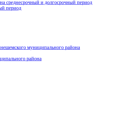
 на среднесрочный и долгосрочный период
ый период
инешемского муниципального района
иципального района