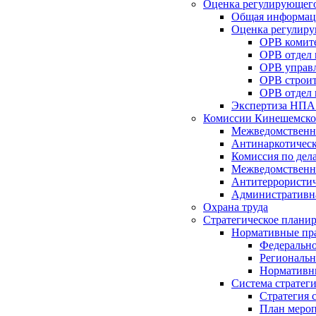
Оценка регулирующего
Общая информац
Оценка регулиру
ОРВ комите
ОРВ отдел
ОРВ управл
ОРВ строит
ОРВ отдел 
Экспертиза НПА
Комиссии Кинешемско
Межведомственна
Антинаркотическ
Комиссия по дел
Межведомственна
Антитеррористич
Административн
Охрана труда
Стратегическое плани
Нормативные пр
Федерально
Региональн
Нормативн
Система стратег
Стратегия 
План мероп