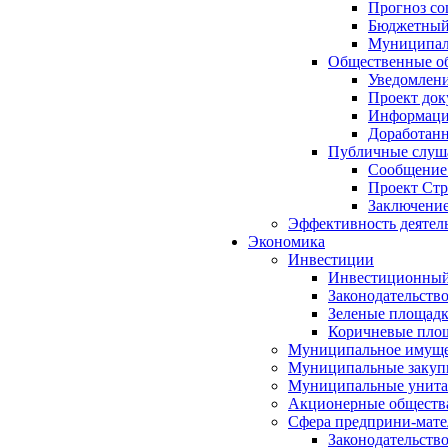
Прогноз со
Бюджетный 
Муниципал
Общественные об
Уведомлени
Проект док
Информация
Доработанн
Публичные слуша
Сообщение
Проект Стр
Заключение
Эффективность деятел
Экономика
Инвестиции
Инвестиционный
Законодательств
Зеленые площад
Коричневые пло
Муниципальное имуще
Муниципальные закуп
Муниципальные унита
Акционерные обществ
Сфера предприни-мате
Законодательств