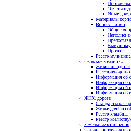
Протоколы 
Отчеты о д
Иные доку
Материалы корп
Вопрос - ответ
Общие воп
Наполнение
Предоставл
Выкуп иму
Прочее
Реестр муниципа
Сельское хозяйство
Животноводство
Растениеводство
Информация об о
Информация об о
Информация об о
Информация об о
ЖКХ, дороги
Стандарты раск
Жилье для Росси
Реестр кладбищ
Реестр хозяйств
Земельные отношения
Социально трудовые о