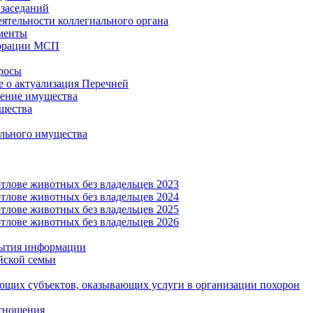
заседаний
еятельности коллегиального органа
менты
орации МСП
росы
 о актуализация Перечней
ение имущества
щества
льного имущества
тлове животных без владельцев 2023
тлове животных без владельцев 2024
тлове животных без владельцев 2025
тлове животных без владельцев 2026
рытия информации
йской семьи
ующих субъектов, оказывающих услуги в организации похорон
тношения