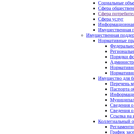
Социальные объ
Сфера обществен
Сфера потребите
Сфера услуг
Информационная
Имущественная п
Имущественная поддер
Нормативные пр
Федерально
Региональн
Порядки фо
Администра
Нормативн
Нормативн
Имущество для б
Перечень 
Паспорта о
Информация
Муниципал
Сведения о
Сведения о
Ссылка на 
Коллегиальный о
Регламент
График зас