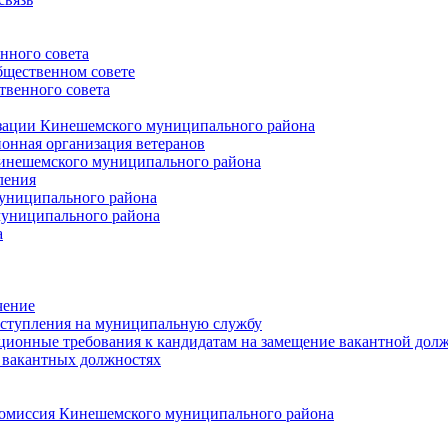
нного совета
щественном совете
венного совета
зации Кинешемского муниципального района
онная организация ветеранов
инешемского муниципального района
ления
униципального района
униципального района
а
чение
ступления на муниципальную службу
ионные требования к кандидатам на замещение вакантной дол
 вакантных должностях
 комиссия Кинешемского муниципального района