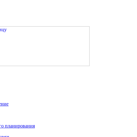
ение
го планирования
связь