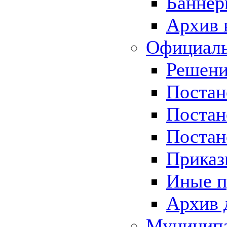
Баннер
Архив 
Официаль
Решени
Постан
Постан
Постан
Приказ
Иные п
Архив 
Муницип