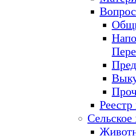
Вопрос 
Общ
Напо
Пере
Пред
Выку
Проч
Реестр
Сельское 
Животн