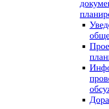
докуме
планир
Увед
обще
Прое
план
Инфо
пров
обсу
Дора