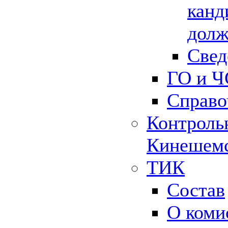
канд
долж
Свед
ГО и Ч
Справо
Контрольн
Кинешемс
ТИК
Состав
О коми