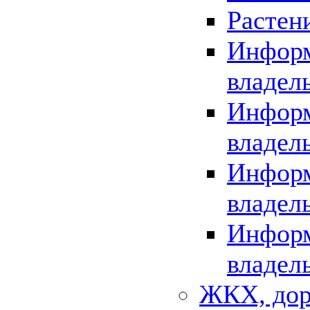
Растен
Информ
владел
Информ
владел
Информ
владел
Информ
владел
ЖКХ, дор