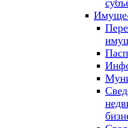
субъ
Имущес
Пере
имущ
Пасп
Инфо
Муни
Свед
недв
бизн