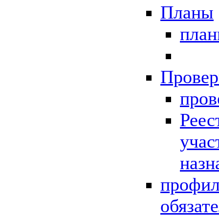
Планы
пла
Провер
пров
Реес
учас
назн
профил
обязат