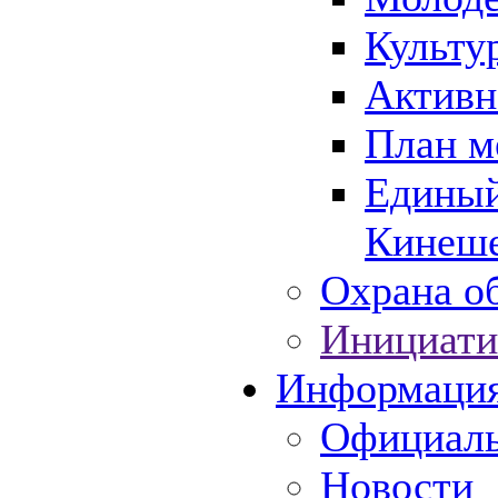
Культу
Активн
План м
Единый
Кинеше
Охрана об
Инициати
Информаци
Официаль
Новости