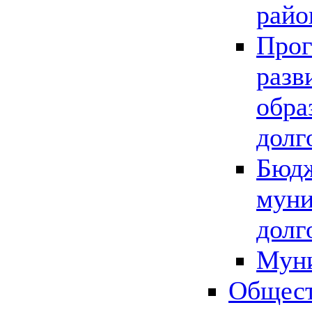
райо
Прог
разв
обра
долг
Бюдж
муни
долг
Мун
Общест