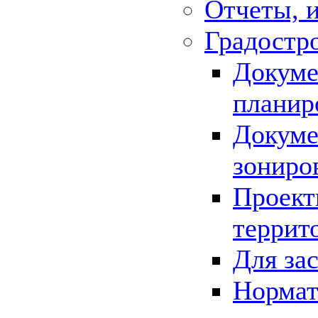
Отчеты, 
Градостр
Докуме
планир
Докуме
зониро
Проект
террит
Для за
Нормат