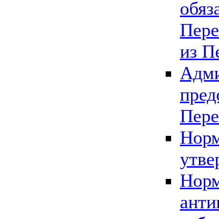
обяз
Пере
из П
Адми
пред
Пере
Норм
утве
Норм
анти