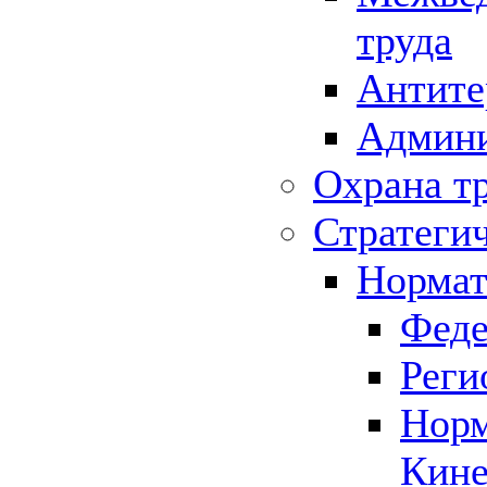
труда
Антите
Админи
Охрана т
Стратеги
Нормат
Феде
Реги
Норм
Кине