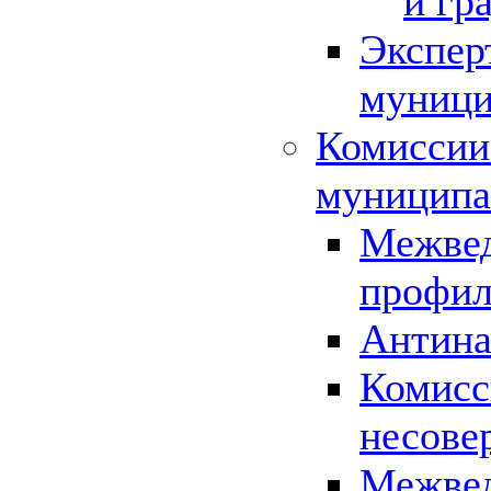
и гр
Экспер
муници
Комиссии
муниципа
Межвед
профил
Антина
Комисс
несове
Межвед