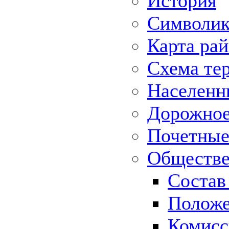
История
Символик
Карта ра
Схема те
Населенн
Дорожное 
Почетные
Обществе
Состав
Положе
Комисс