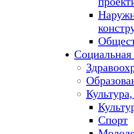
проект
Наружн
констр
Общест
Социальная
Здравоох
Образова
Культура,
Культу
Спорт
Молод