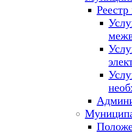
Реестр
Услу
межв
Услу
элек
Услу
необ
Админи
Муниципа
Положе