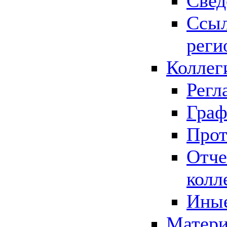
Свед
Ссыл
реги
Коллег
Регл
Граф
Прот
Отче
колл
Иные
Матери