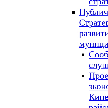
стра
Публич
Страте
развит
муници
Сооб
слу
Прое
экон
Кине
райо