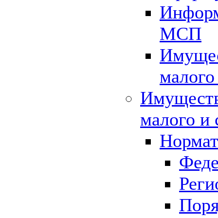
Информ
МСП
Имущес
малого
Имуществ
малого и 
Нормат
Феде
Реги
Поря