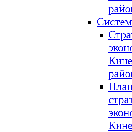
райо
Систем
Стра
экон
Кине
райо
План
стра
экон
Кине