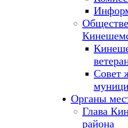
Инфор
Обществе
Кинешемс
Кинеше
ветера
Совет 
муници
Органы мес
Глава Ки
района