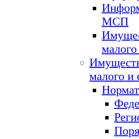
Информ
МСП
Имущес
малого
Имуществ
малого и 
Нормат
Феде
Реги
Поря