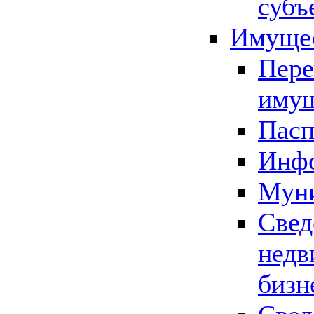
субъ
Имущес
Пере
имущ
Пасп
Инфо
Муни
Свед
недв
бизн