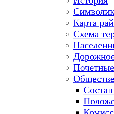
История
Символик
Карта ра
Схема те
Населенн
Дорожное 
Почетные
Обществе
Состав
Положе
Комисс