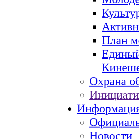
Культу
Активн
План м
Единый
Кинеше
Охрана об
Инициати
Информаци
Официаль
Новости