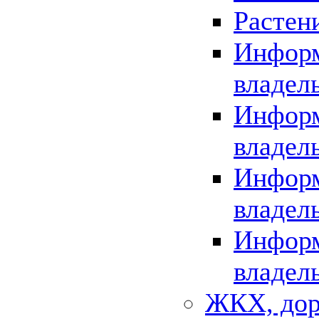
Растен
Информ
владел
Информ
владел
Информ
владел
Информ
владел
ЖКХ, дор