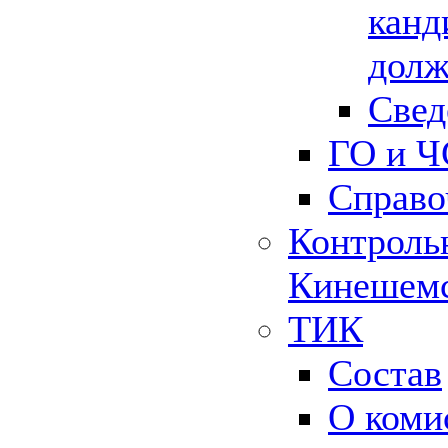
канд
долж
Свед
ГО и Ч
Справо
Контрольн
Кинешемс
ТИК
Состав
О коми