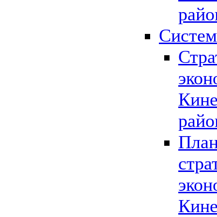
райо
Систем
Стра
экон
Кине
райо
План
стра
экон
Кине