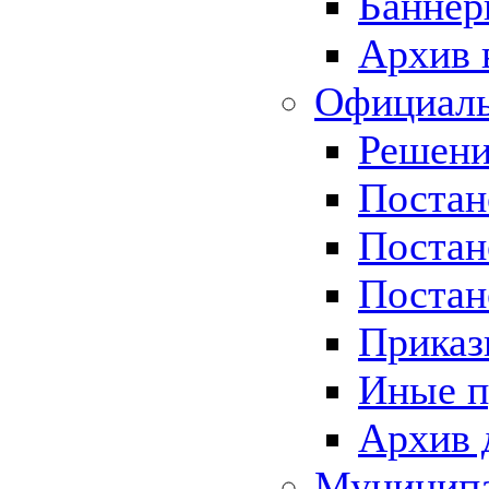
Баннер
Архив 
Официаль
Решени
Постан
Постан
Постан
Приказ
Иные п
Архив 
Муницип