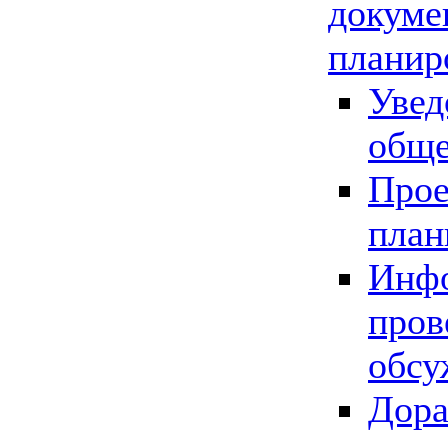
докуме
планир
Увед
обще
Прое
план
Инфо
пров
обсу
Дора