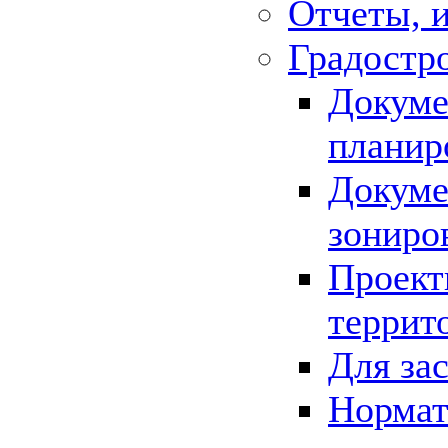
Отчеты, 
Градостр
Докуме
планир
Докуме
зониро
Проект
террит
Для за
Нормат