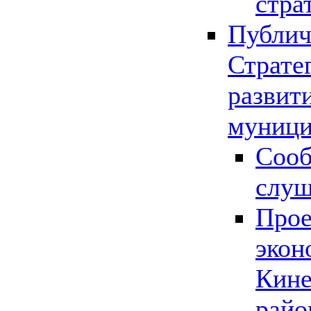
стра
Публич
Страте
развит
муници
Сооб
слу
Прое
экон
Кине
райо