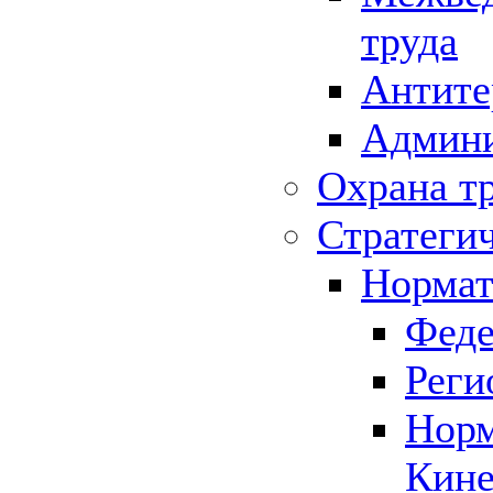
труда
Антите
Админи
Охрана т
Стратеги
Нормат
Феде
Реги
Норм
Кине