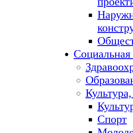
проект
Наружн
констр
Общест
Социальная
Здравоох
Образова
Культура,
Культу
Спорт
Молод