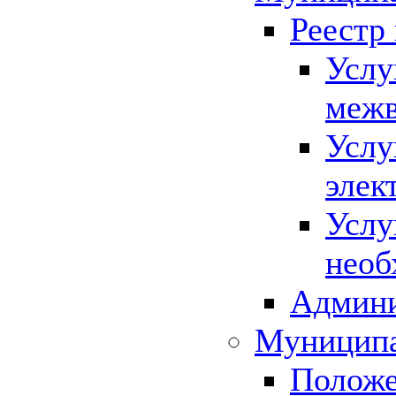
Реестр
Услу
межв
Услу
элек
Услу
необ
Админи
Муниципа
Положе