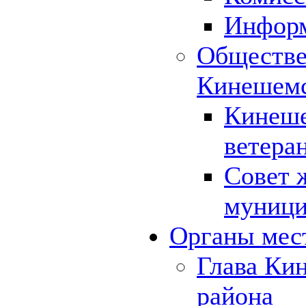
Инфор
Обществе
Кинешемс
Кинеше
ветера
Совет 
муници
Органы мес
Глава Ки
района