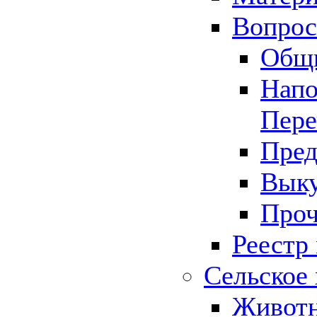
Вопрос 
Общ
Напо
Пере
Пред
Выку
Проч
Реестр
Сельское 
Животн