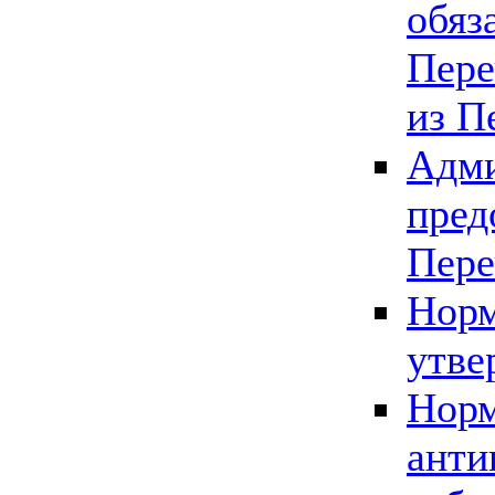
обяз
Пере
из П
Адми
пред
Пере
Норм
утве
Норм
анти