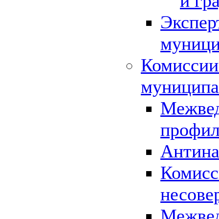
и гр
Экспер
муници
Комиссии
муниципа
Межвед
профил
Антина
Комисс
несове
Межвед