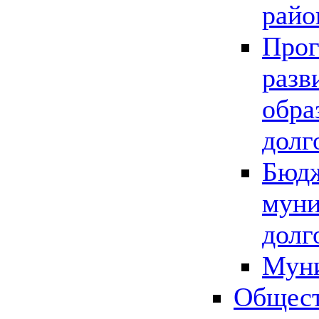
райо
Прог
разв
обра
долг
Бюдж
муни
долг
Мун
Общест