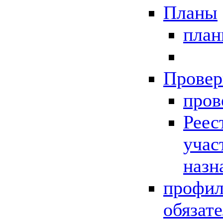
Планы
пла
Провер
пров
Реес
учас
назн
профил
обязат