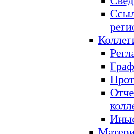
Свед
Ссыл
реги
Коллег
Регл
Граф
Прот
Отче
колл
Иные
Матери