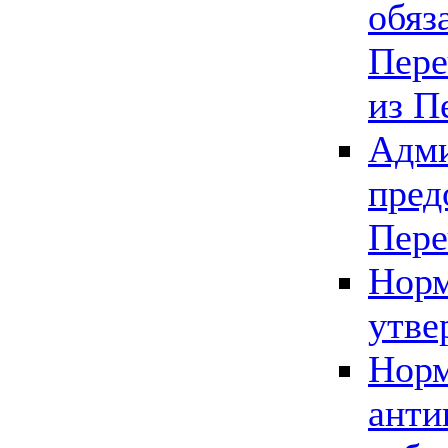
обяз
Пере
из П
Адми
пред
Пере
Норм
утве
Норм
анти