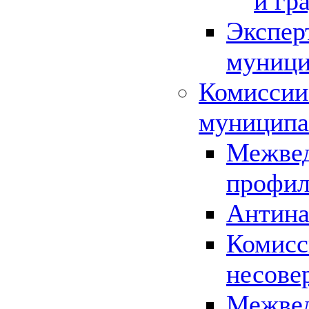
и гр
Экспер
муници
Комиссии
муниципа
Межвед
профил
Антина
Комисс
несове
Межвед