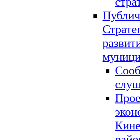
стра
Публич
Страте
развит
муници
Сооб
слу
Прое
экон
Кине
райо