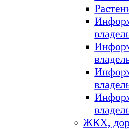
Растен
Информ
владел
Информ
владел
Информ
владел
Информ
владел
ЖКХ, дор