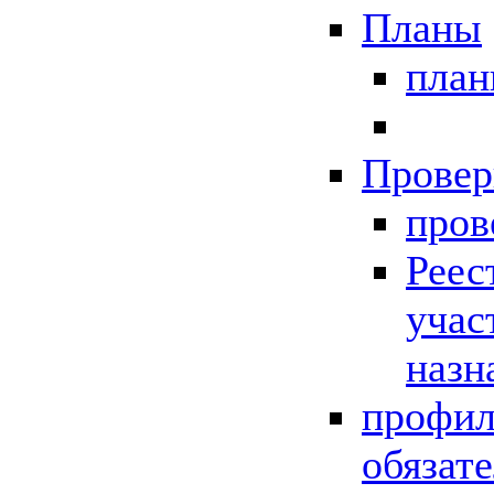
Планы
пла
Провер
пров
Реес
учас
назн
профил
обязат