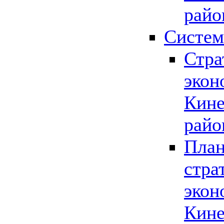
райо
Систем
Стра
экон
Кине
райо
План
стра
экон
Кине