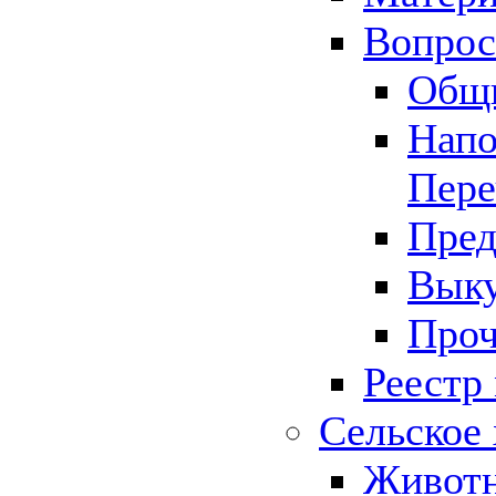
Вопрос 
Общ
Напо
Пере
Пред
Выку
Проч
Реестр
Сельское 
Животн