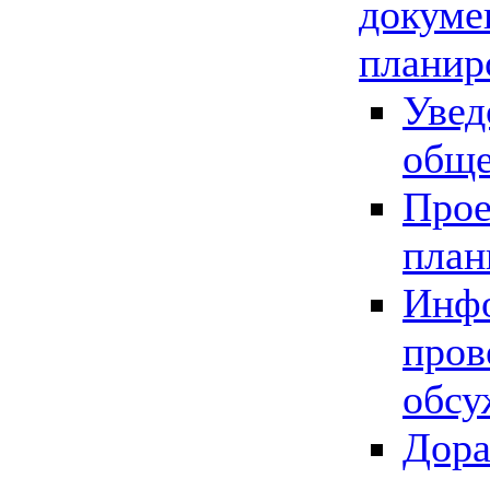
докуме
планир
Увед
обще
Прое
план
Инфо
пров
обсу
Дора