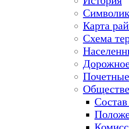
История
Символик
Карта ра
Схема те
Населенн
Дорожное 
Почетные
Обществе
Состав
Положе
Комисс