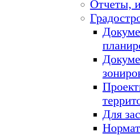
Отчеты, 
Градостр
Докуме
планир
Докуме
зониро
Проект
террит
Для за
Нормат