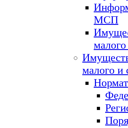
Информ
МСП
Имущес
малого
Имуществ
малого и 
Нормат
Феде
Реги
Поря