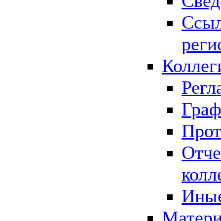
Свед
Ссыл
реги
Коллег
Регл
Граф
Прот
Отче
колл
Иные
Матери