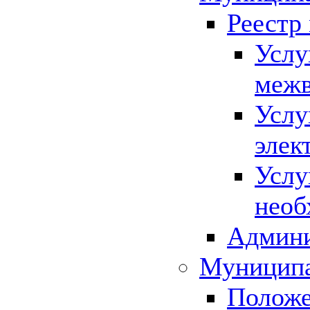
Реестр
Услу
межв
Услу
элек
Услу
необ
Админи
Муниципа
Положе