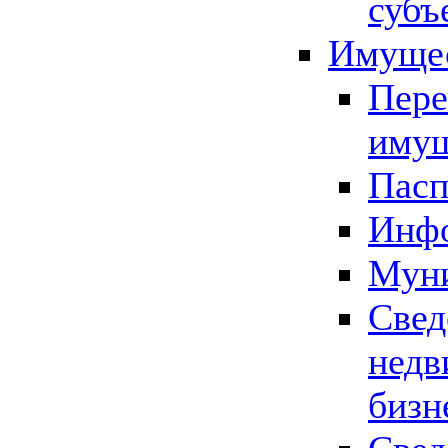
субъ
Имущес
Пере
имущ
Пасп
Инфо
Муни
Свед
недв
бизн