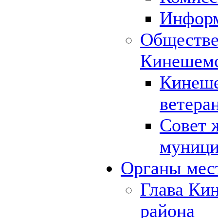
Инфор
Обществе
Кинешемс
Кинеше
ветера
Совет 
муници
Органы мес
Глава Ки
района