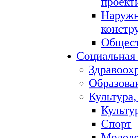
проект
Наружн
констр
Общест
Социальная
Здравоох
Образова
Культура,
Культу
Спорт
Молод