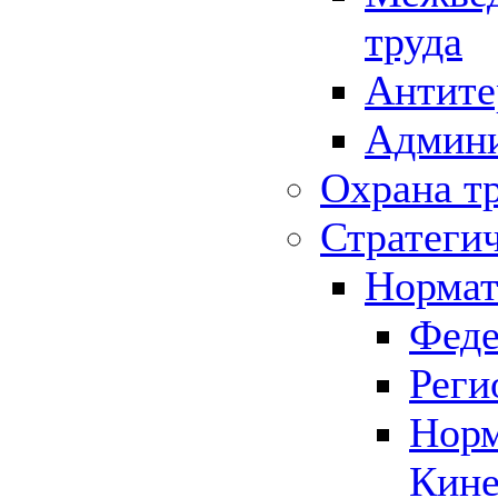
труда
Антите
Админи
Охрана т
Стратеги
Нормат
Феде
Реги
Норм
Кине