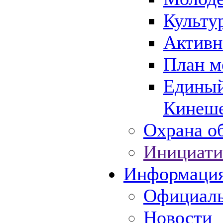
Культу
Активн
План м
Единый
Кинеше
Охрана об
Инициати
Информаци
Официаль
Новости