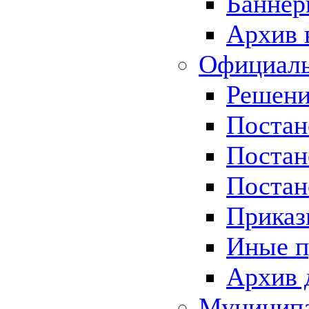
Баннер
Архив 
Официаль
Решени
Постан
Постан
Постан
Приказ
Иные п
Архив 
Муницип