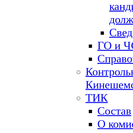
канд
долж
Свед
ГО и Ч
Справо
Контрольн
Кинешемс
ТИК
Состав
О коми