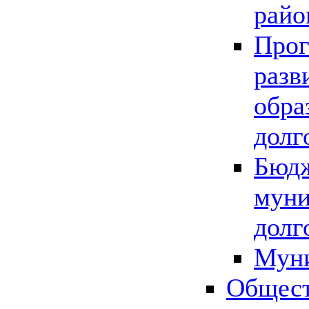
райо
Прог
разв
обра
долг
Бюдж
муни
долг
Мун
Общест