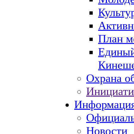
Культу
Активн
План м
Единый
Кинеше
Охрана об
Инициати
Информаци
Официаль
Новости