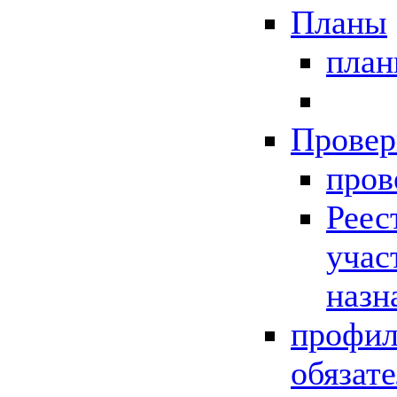
Планы
пла
Провер
пров
Реес
учас
назн
профил
обязат