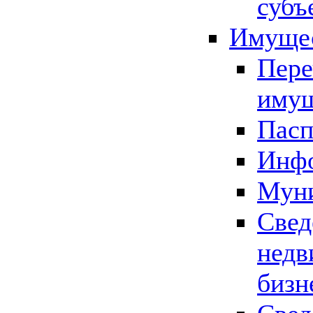
субъ
Имущес
Пере
имущ
Пасп
Инфо
Муни
Свед
недв
бизн