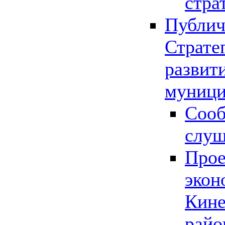
стра
Публич
Страте
развит
муници
Сооб
слу
Прое
экон
Кине
райо