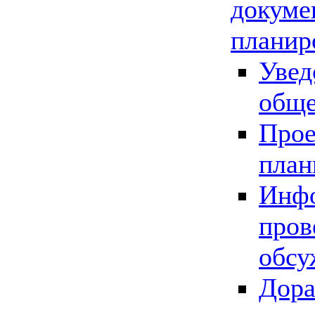
докуме
планир
Увед
обще
Прое
план
Инфо
пров
обсу
Дора