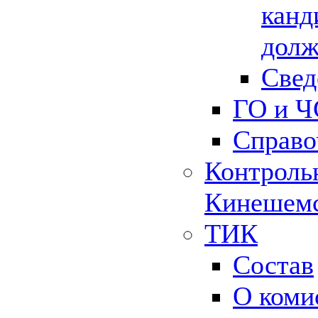
канд
долж
Свед
ГО и Ч
Справо
Контрольн
Кинешемс
ТИК
Состав
О коми