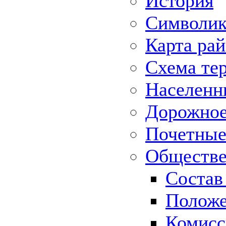
История
Символик
Карта ра
Схема те
Населенн
Дорожное 
Почетные
Обществе
Состав
Положе
Комисс