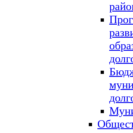
райо
Прог
разв
обра
долг
Бюдж
муни
долг
Мун
Общест