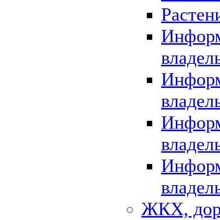
Растен
Информ
владел
Информ
владел
Информ
владел
Информ
владел
ЖКХ, дор