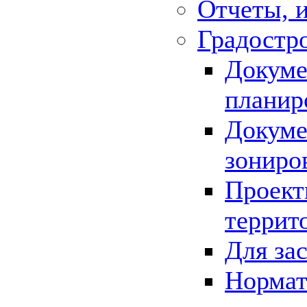
Отчеты, 
Градостр
Докуме
планир
Докуме
зониро
Проект
террит
Для за
Нормат