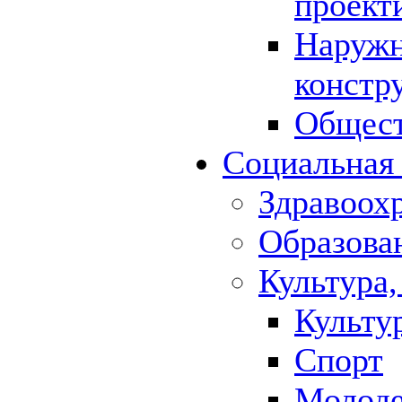
проект
Наружн
констр
Общест
Социальная
Здравоох
Образова
Культура,
Культу
Спорт
Молод