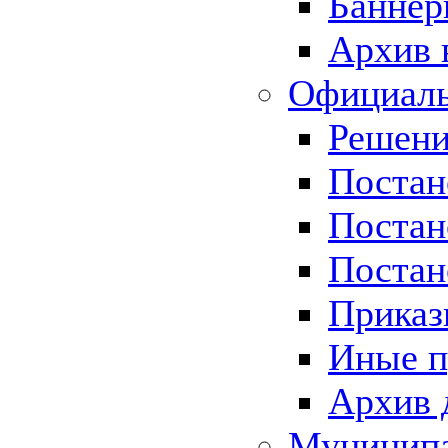
Баннер
Архив 
Официаль
Решени
Постан
Постан
Постан
Приказ
Иные п
Архив 
Муницип