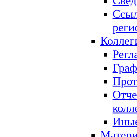
Свед
Ссыл
реги
Коллег
Регл
Граф
Прот
Отче
колл
Иные
Матери