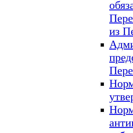
обяз
Пере
из П
Адми
пред
Пере
Норм
утве
Норм
анти