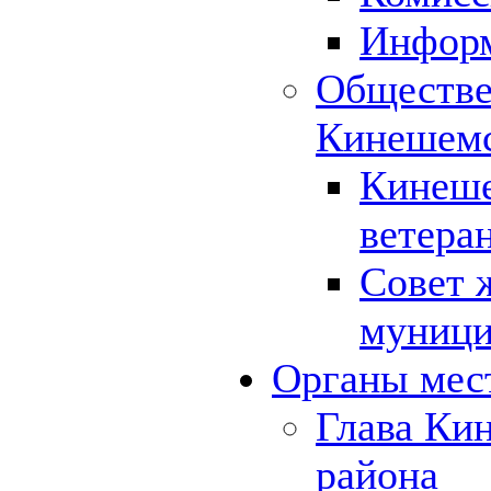
Инфор
Обществе
Кинешемс
Кинеше
ветера
Совет 
муници
Органы мес
Глава Ки
района