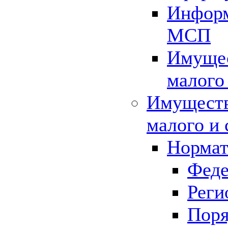
Информ
МСП
Имущес
малого
Имуществ
малого и 
Нормат
Феде
Реги
Поря