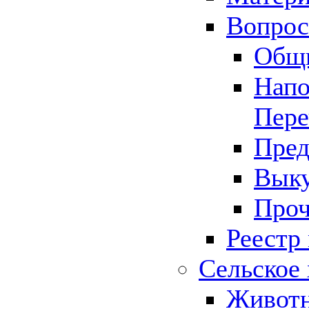
Вопрос 
Общ
Напо
Пере
Пред
Выку
Проч
Реестр
Сельское 
Животн