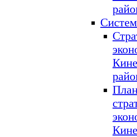
райо
Систем
Стра
экон
Кине
райо
План
стра
экон
Кине