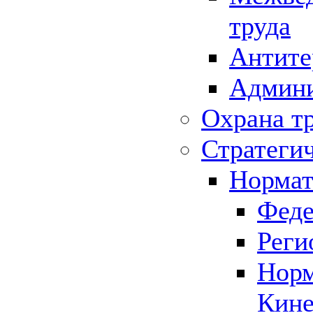
труда
Антите
Админи
Охрана т
Стратеги
Нормат
Феде
Реги
Норм
Кине