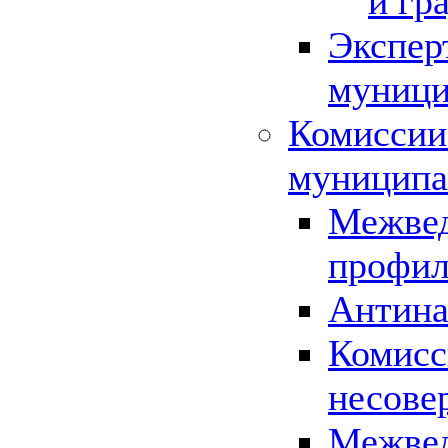
и гр
Экспер
муници
Комиссии
муниципа
Межвед
профил
Антина
Комисс
несове
Межвед