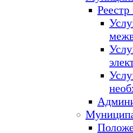
Реестр
Услу
межв
Услу
элек
Услу
необ
Админи
Муниципа
Положе