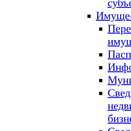
субъ
Имущес
Пере
имущ
Пасп
Инфо
Муни
Свед
недв
бизн