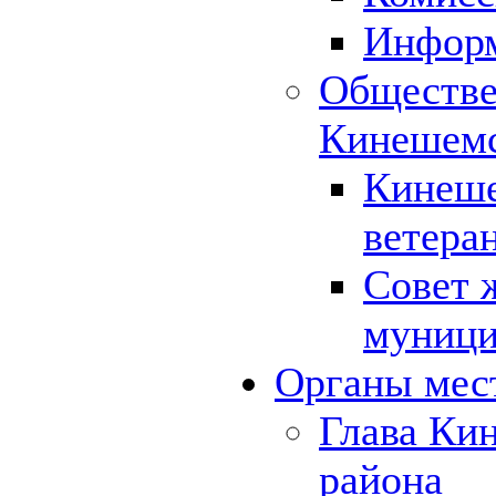
Инфор
Обществе
Кинешемс
Кинеше
ветера
Совет 
муници
Органы мес
Глава Ки
района