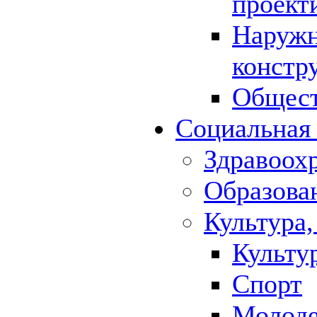
проект
Наружн
констр
Общест
Социальная
Здравоох
Образова
Культура,
Культу
Спорт
Молод