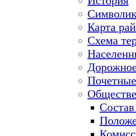
История
Символик
Карта ра
Схема те
Населенн
Дорожное 
Почетные
Обществе
Состав
Положе
Комисс