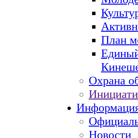
Культу
Активн
План м
Единый
Кинеше
Охрана об
Инициати
Информаци
Официаль
Новости