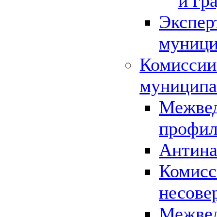
и гр
Экспер
муници
Комиссии
муниципа
Межвед
профил
Антина
Комисс
несове
Межвед