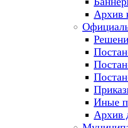
Баннер
Архив 
Официаль
Решени
Постан
Постан
Постан
Приказ
Иные п
Архив 
Муницип