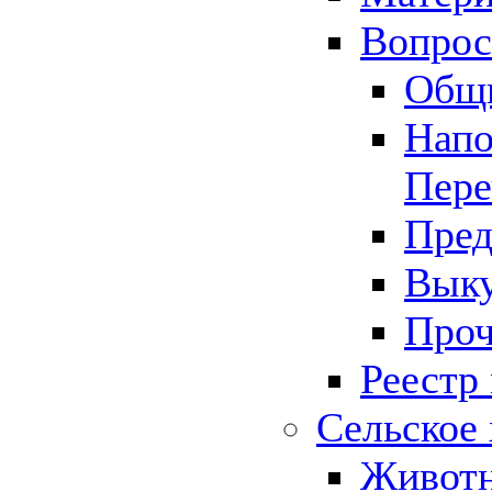
Вопрос 
Общ
Напо
Пере
Пред
Выку
Проч
Реестр
Сельское 
Животн