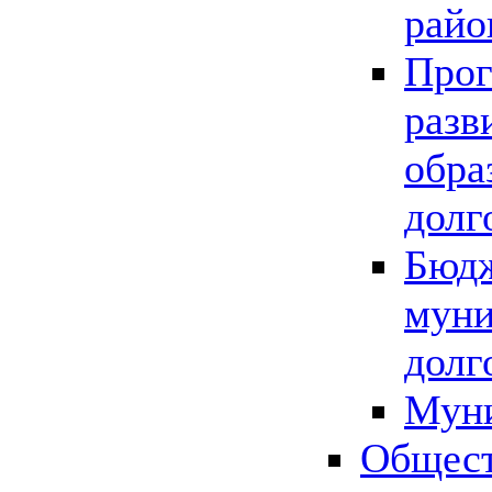
райо
Прог
разв
обра
долг
Бюдж
муни
долг
Мун
Общест