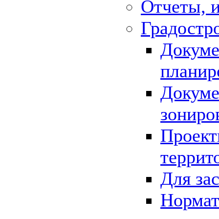
Отчеты, 
Градостр
Докуме
планир
Докуме
зониро
Проект
террит
Для за
Нормат