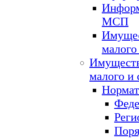
Информ
МСП
Имущес
малого
Имуществ
малого и 
Нормат
Феде
Реги
Поря