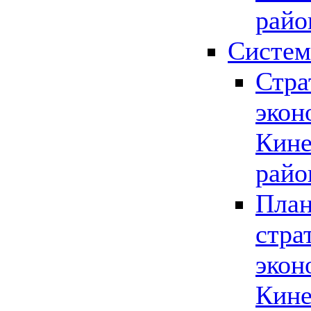
райо
Систем
Стра
экон
Кине
райо
План
стра
экон
Кине