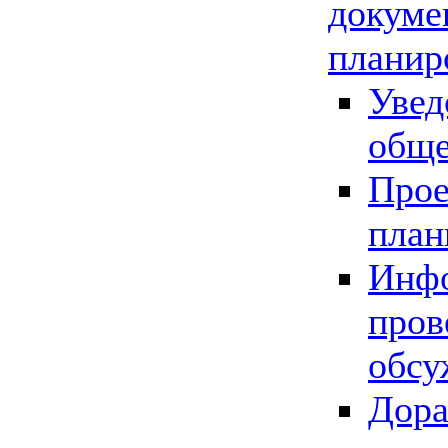
докуме
планир
Увед
обще
Прое
план
Инфо
пров
обсу
Дора