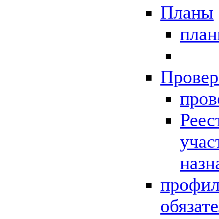
Планы
пла
Провер
пров
Реес
учас
назн
профил
обязат