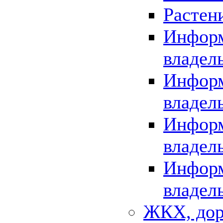
Растен
Информ
владел
Информ
владел
Информ
владел
Информ
владел
ЖКХ, дор