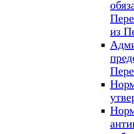
обяз
Пере
из П
Адми
пред
Пере
Норм
утве
Норм
анти