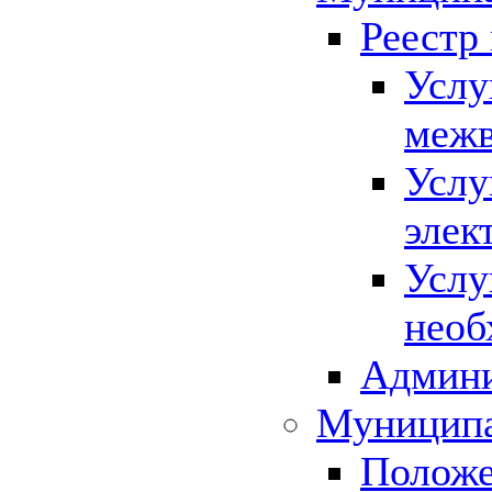
Реестр
Услу
межв
Услу
элек
Услу
необ
Админи
Муниципа
Положе