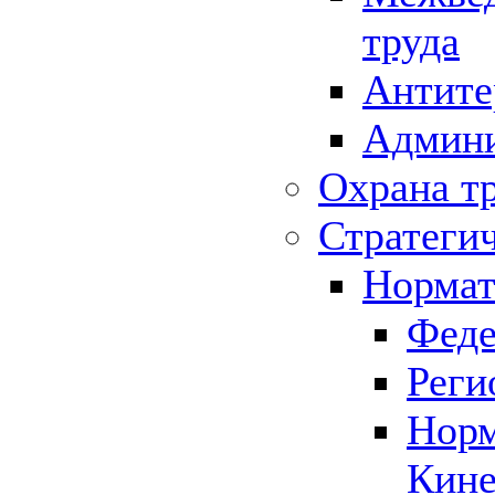
труда
Антите
Админи
Охрана т
Стратеги
Нормат
Феде
Реги
Норм
Кине