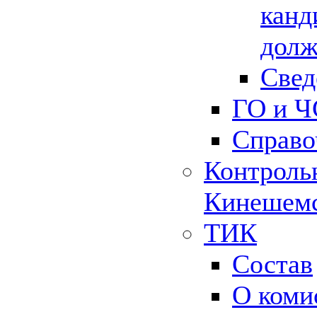
канд
долж
Свед
ГО и Ч
Справо
Контрольн
Кинешемс
ТИК
Состав
О коми