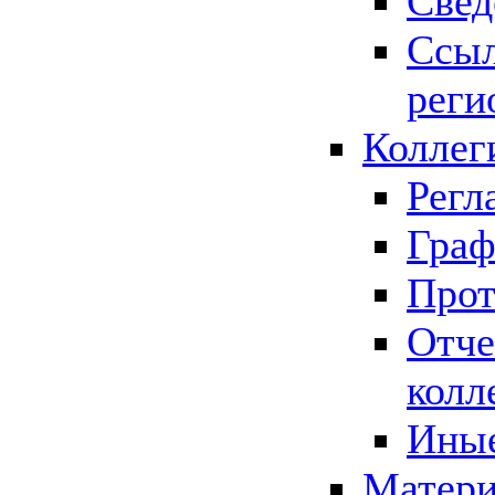
Свед
Ссыл
реги
Коллег
Регл
Граф
Прот
Отче
колл
Иные
Матери