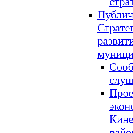
стра
Публич
Страте
развит
муници
Сооб
слу
Прое
экон
Кине
райо