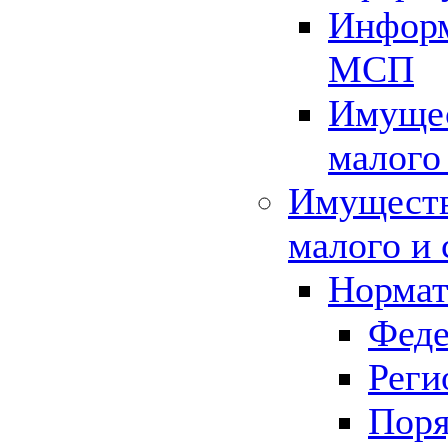
Информ
МСП
Имущес
малого
Имуществ
малого и 
Нормат
Феде
Реги
Поря