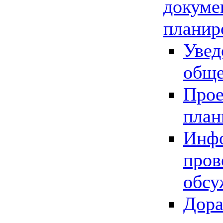
докуме
планир
Увед
обще
Прое
план
Инфо
пров
обсу
Дора