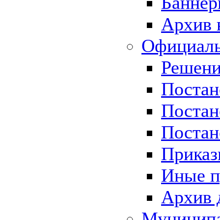
Баннер
Архив 
Официаль
Решени
Постан
Постан
Постан
Приказ
Иные п
Архив 
Муницип