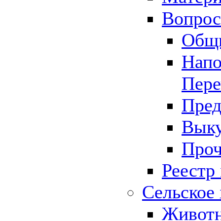
Вопрос 
Общ
Напо
Пере
Пред
Выку
Проч
Реестр
Сельское 
Животн