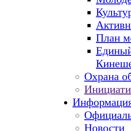
Культу
Активн
План м
Единый
Кинеше
Охрана об
Инициати
Информаци
Официаль
Новости