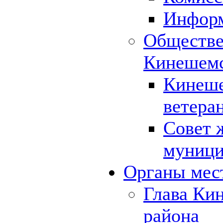
Инфор
Обществе
Кинешемс
Кинеше
ветера
Совет 
муници
Органы мес
Глава Ки
района