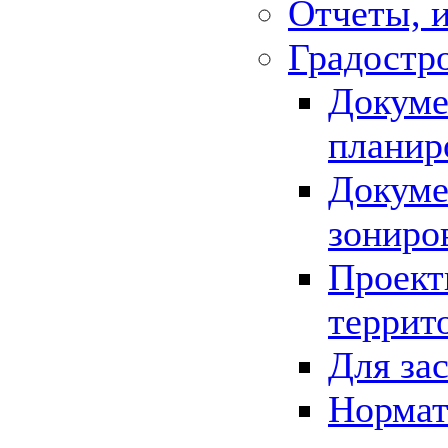
Отчеты, 
Градостр
Докуме
планир
Докуме
зониро
Проект
террит
Для за
Нормат