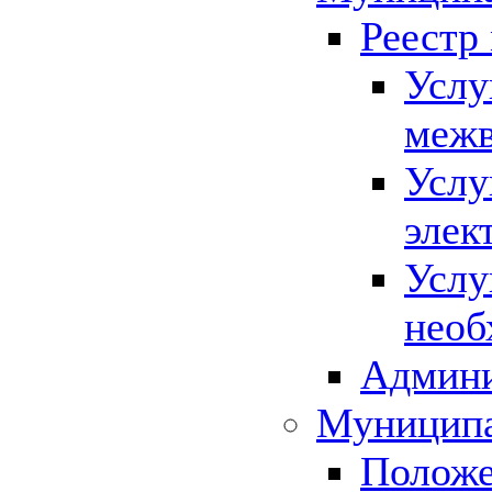
Реестр
Услу
межв
Услу
элек
Услу
необ
Админи
Муниципа
Положе