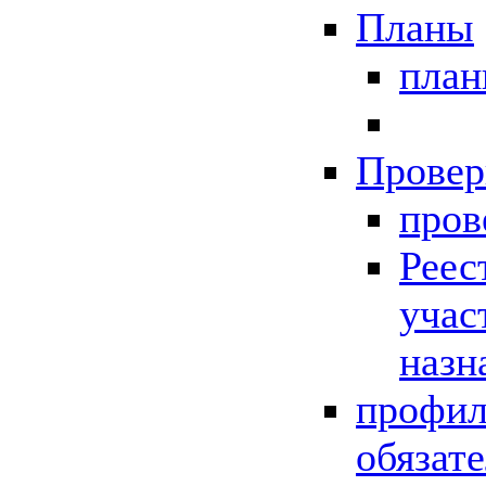
Планы
пла
Провер
пров
Реес
учас
назн
профил
обязат