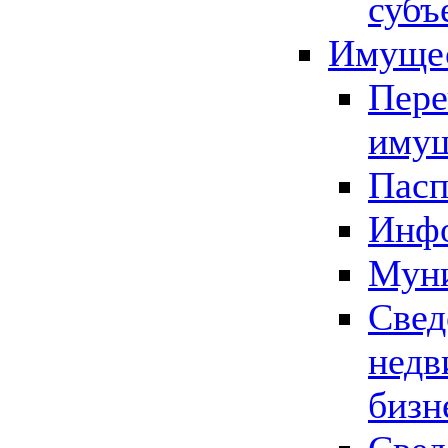
субъ
Имущес
Пере
имущ
Пасп
Инфо
Муни
Свед
недв
бизн