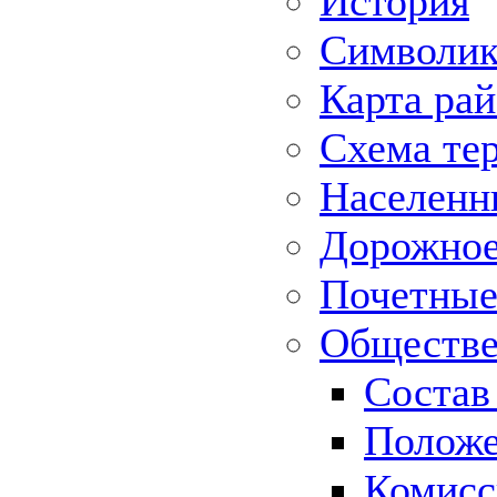
История
Символик
Карта ра
Схема те
Населенн
Дорожное 
Почетные
Обществе
Состав
Положе
Комисс