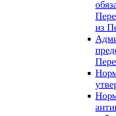
обяз
Пере
из П
Адми
пред
Пере
Норм
утве
Норм
анти