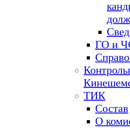
канд
долж
Свед
ГО и Ч
Справо
Контрольн
Кинешемс
ТИК
Состав
О коми