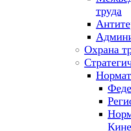
труда
Антите
Админи
Охрана т
Стратеги
Нормат
Феде
Реги
Норм
Кине