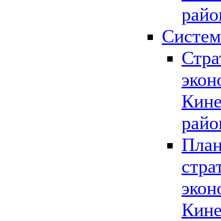
райо
Систем
Стра
экон
Кине
райо
План
стра
экон
Кине