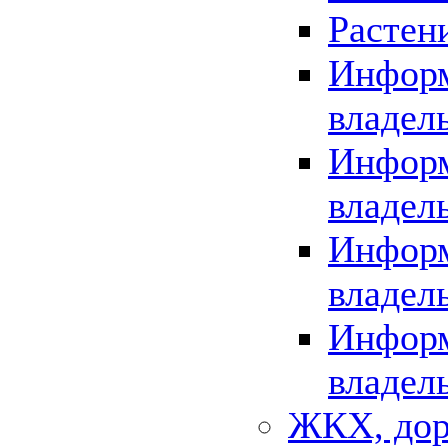
Растен
Информ
владел
Информ
владел
Информ
владел
Информ
владел
ЖКХ, дор