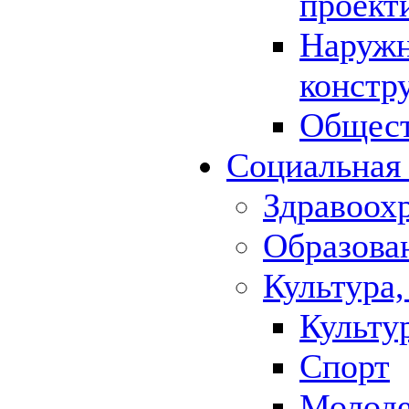
проект
Наружн
констр
Общест
Социальная
Здравоох
Образова
Культура,
Культу
Спорт
Молод