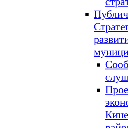
стра
Публич
Страте
развит
муници
Сооб
слу
Прое
экон
Кине
райо