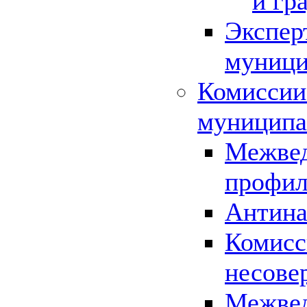
и гр
Экспер
муници
Комиссии
муниципа
Межвед
профил
Антина
Комисс
несове
Межвед