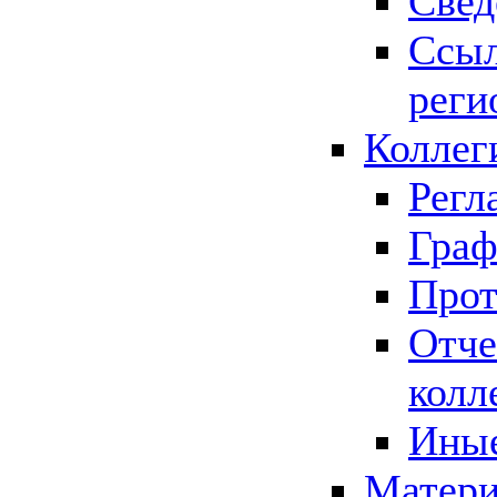
Свед
Ссыл
реги
Коллег
Регл
Граф
Прот
Отче
колл
Иные
Матери