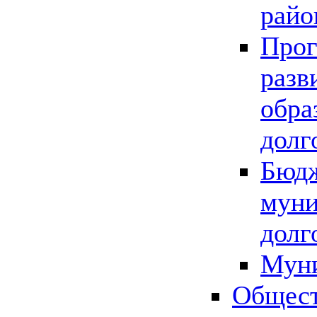
райо
Прог
разв
обра
долг
Бюдж
муни
долг
Мун
Общест