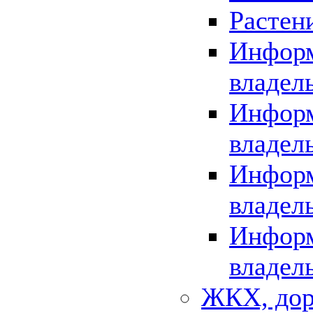
Растен
Информ
владел
Информ
владел
Информ
владел
Информ
владел
ЖКХ, дор