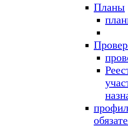
Планы
пла
Провер
пров
Реес
учас
назн
профил
обязат