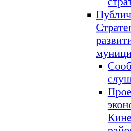
стра
Публич
Страте
развит
муници
Сооб
слу
Прое
экон
Кине
райо