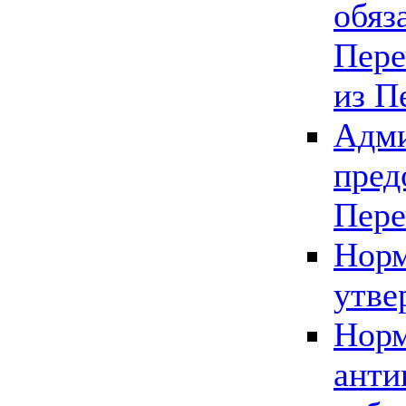
обяз
Пере
из П
Адми
пред
Пере
Норм
утве
Норм
анти