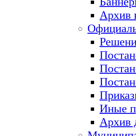
Баннер
Архив 
Официаль
Решени
Постан
Постан
Постан
Приказ
Иные п
Архив 
Муницип