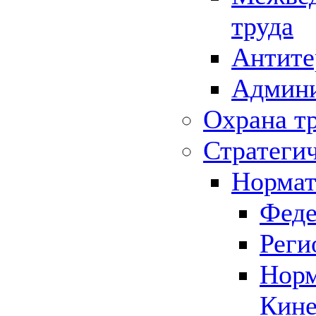
труда
Антите
Админи
Охрана т
Стратеги
Нормат
Феде
Реги
Норм
Кине