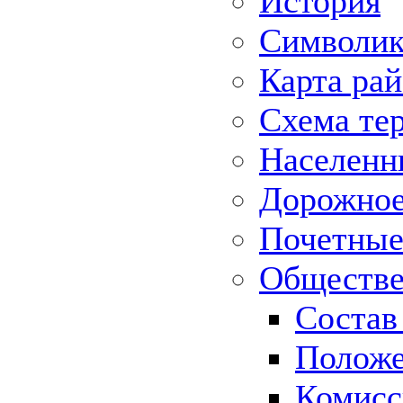
История
Символик
Карта ра
Схема те
Населенн
Дорожное 
Почетные
Обществе
Состав
Положе
Комисс