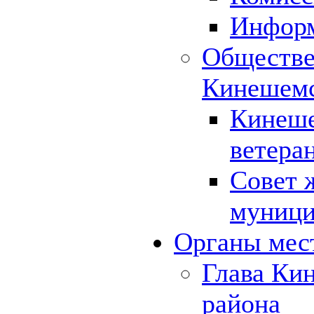
Инфор
Обществе
Кинешемс
Кинеше
ветера
Совет 
муници
Органы мес
Глава Ки
района