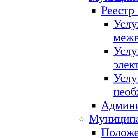
Реестр
Услу
межв
Услу
элек
Услу
необ
Админи
Муниципа
Положе