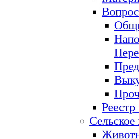
Вопрос 
Общ
Напо
Пере
Пред
Выку
Проч
Реестр
Сельское 
Животн