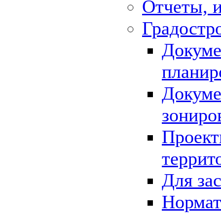
Отчеты, 
Градостр
Докуме
планир
Докуме
зониро
Проект
террит
Для за
Нормат