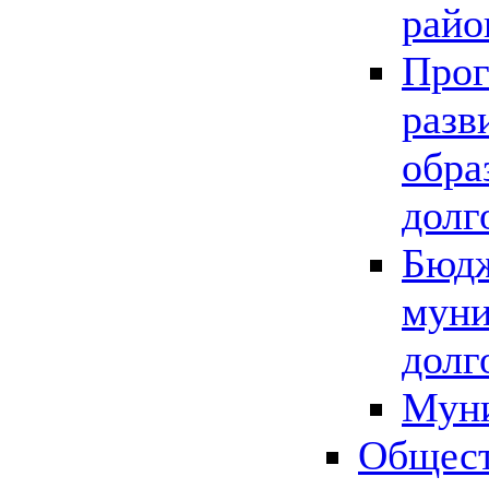
райо
Прог
разв
обра
долг
Бюдж
муни
долг
Мун
Общест