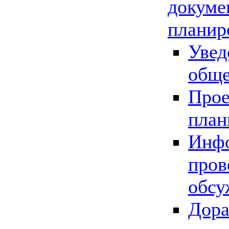
докуме
планир
Увед
обще
Прое
план
Инфо
пров
обсу
Дора