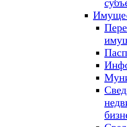
субъ
Имущес
Пере
имущ
Пасп
Инфо
Муни
Свед
недв
бизн