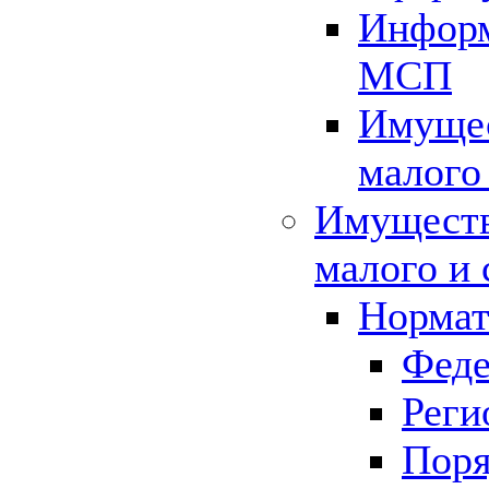
Информ
МСП
Имущес
малого
Имуществ
малого и 
Нормат
Феде
Реги
Поря