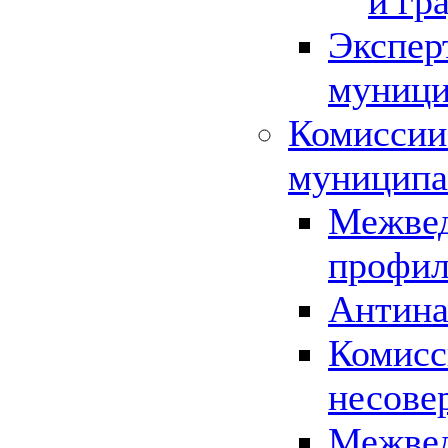
и гр
Экспер
муници
Комиссии
муниципа
Межвед
профил
Антина
Комисс
несове
Межвед