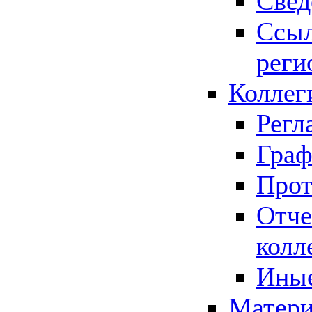
Свед
Ссыл
реги
Коллег
Регл
Граф
Прот
Отче
колл
Иные
Матери