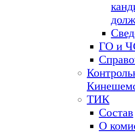
канд
долж
Свед
ГО и Ч
Справо
Контрольн
Кинешемс
ТИК
Состав
О коми