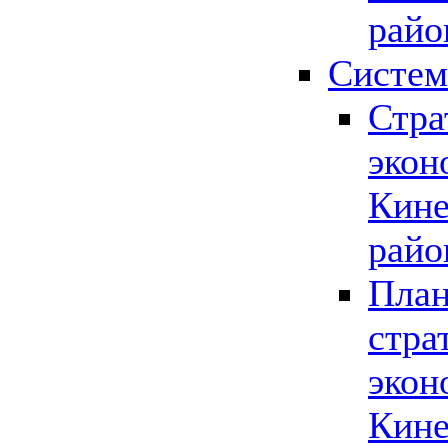
райо
Систем
Стра
экон
Кине
райо
План
стра
экон
Кине