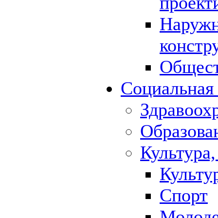
проект
Наружн
констр
Общест
Социальная
Здравоох
Образова
Культура,
Культу
Спорт
Молод