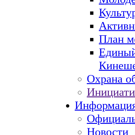
Культу
Активн
План м
Единый
Кинеше
Охрана об
Инициати
Информаци
Официаль
Новости