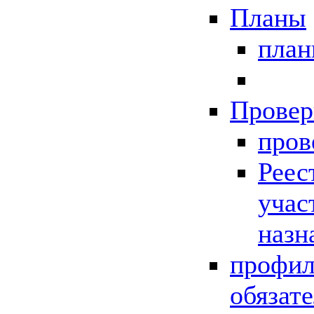
Планы
пла
Провер
пров
Реес
учас
назн
профил
обязат