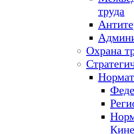
труда
Антите
Админи
Охрана т
Стратеги
Нормат
Феде
Реги
Норм
Кине