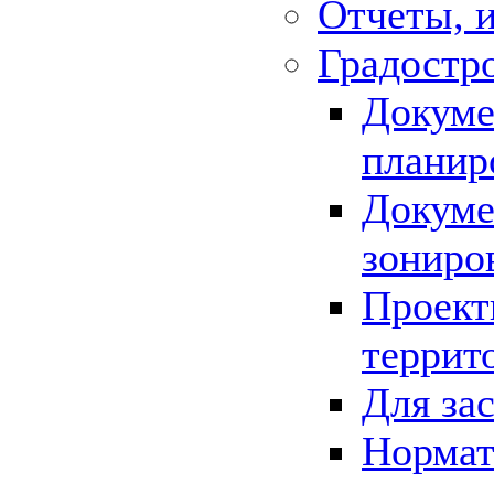
Отчеты, 
Градостр
Докуме
планир
Докуме
зониро
Проект
террит
Для за
Нормат