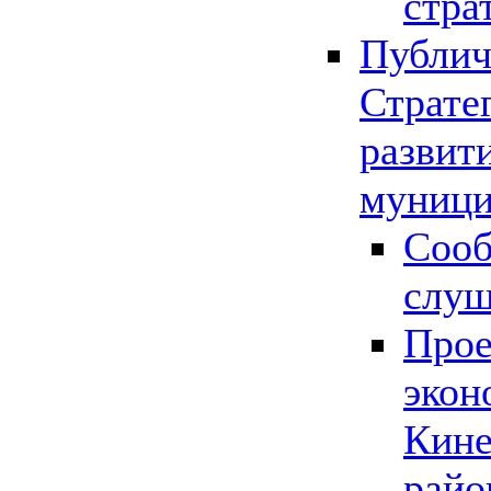
стра
Публич
Страте
развит
муници
Сооб
слу
Прое
экон
Кине
райо