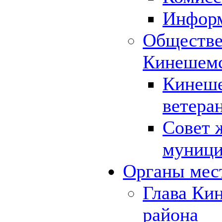
Инфор
Обществе
Кинешемс
Кинеше
ветера
Совет 
муници
Органы мес
Глава Ки
района