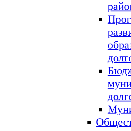
райо
Прог
разв
обра
долг
Бюдж
муни
долг
Мун
Общест