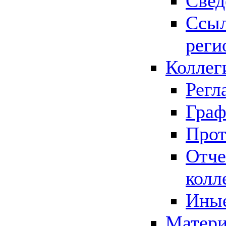
Свед
Ссыл
реги
Коллег
Регл
Граф
Прот
Отче
колл
Иные
Матери