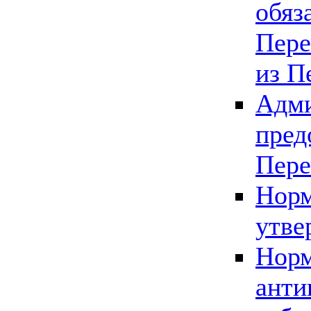
обяз
Пере
из П
Адми
пред
Пере
Норм
утве
Норм
анти