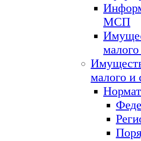
Информ
МСП
Имущес
малого
Имуществ
малого и 
Нормат
Феде
Реги
Поря