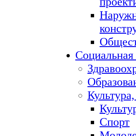
проект
Наружн
констр
Общест
Социальная
Здравоох
Образова
Культура,
Культу
Спорт
Молод