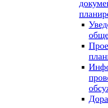
докуме
планир
Увед
обще
Прое
план
Инфо
пров
обсу
Дора