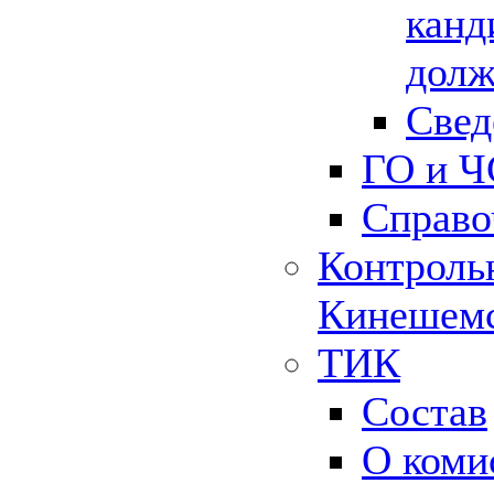
канд
долж
Свед
ГО и Ч
Справо
Контрольн
Кинешемс
ТИК
Состав
О коми