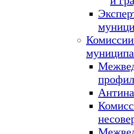
и гр
Экспер
муници
Комиссии
муниципа
Межвед
профил
Антина
Комисс
несове
Межвед