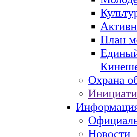
Культу
Активн
План м
Единый
Кинеше
Охрана об
Инициати
Информаци
Официаль
Новости