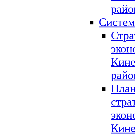
райо
Систем
Стра
экон
Кине
райо
План
стра
экон
Кине