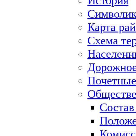
История
Символик
Карта ра
Схема те
Населенн
Дорожное 
Почетные
Обществе
Состав
Положе
Комисс