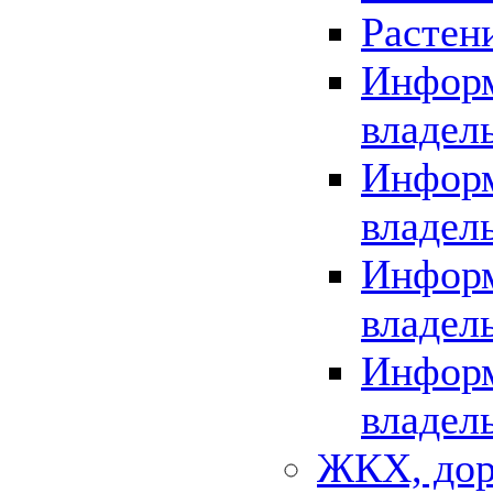
Растен
Информ
владел
Информ
владел
Информ
владел
Информ
владел
ЖКХ, дор