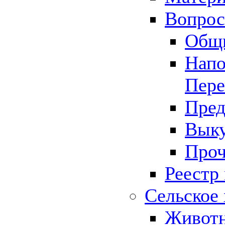
Вопрос 
Общ
Напо
Пере
Пред
Выку
Проч
Реестр
Сельское 
Животн