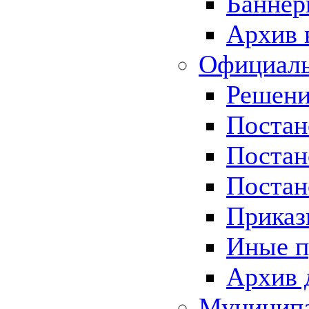
Баннер
Архив 
Официаль
Решени
Постан
Постан
Постан
Приказ
Иные п
Архив 
Муницип