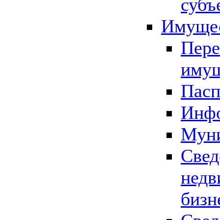
субъ
Имущес
Пере
имущ
Пасп
Инфо
Муни
Свед
недв
бизн