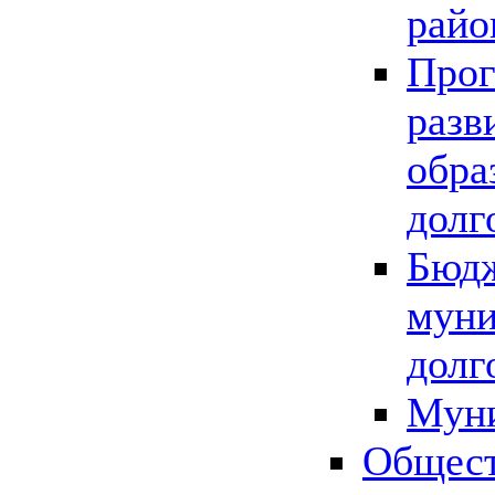
райо
Прог
разв
обра
долг
Бюдж
муни
долг
Мун
Общест