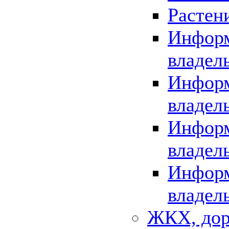
Растен
Информ
владел
Информ
владел
Информ
владел
Информ
владел
ЖКХ, дор