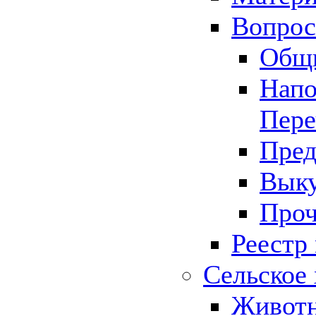
Вопрос 
Общ
Напо
Пере
Пред
Выку
Проч
Реестр
Сельское 
Животн