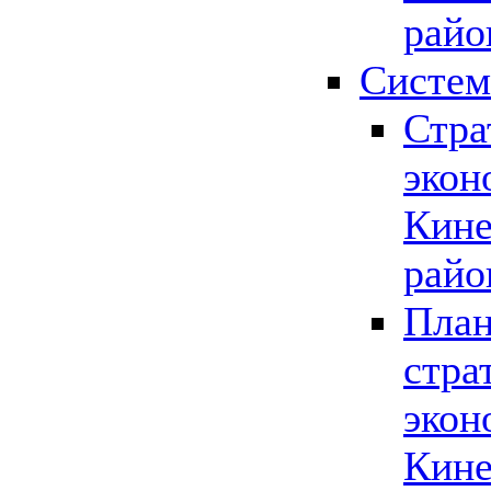
райо
Систем
Стра
экон
Кине
райо
План
стра
экон
Кине