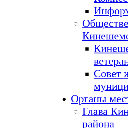
Инфор
Обществе
Кинешемс
Кинеше
ветера
Совет 
муници
Органы мес
Глава Ки
района