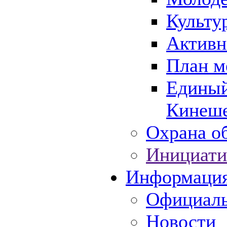
Культу
Активн
План м
Единый
Кинеше
Охрана об
Инициати
Информаци
Официаль
Новости