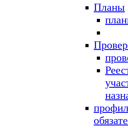
Планы
пла
Провер
пров
Реес
учас
назн
профил
обязат