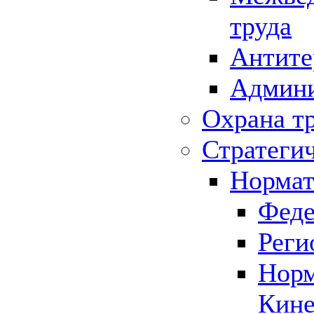
труда
Антите
Админи
Охрана т
Стратеги
Нормат
Феде
Реги
Норм
Кине