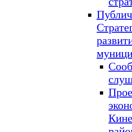
стра
Публич
Страте
развит
муници
Сооб
слу
Прое
экон
Кине
райо