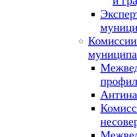
и гр
Экспер
муници
Комиссии
муниципа
Межвед
профил
Антина
Комисс
несове
Межвед