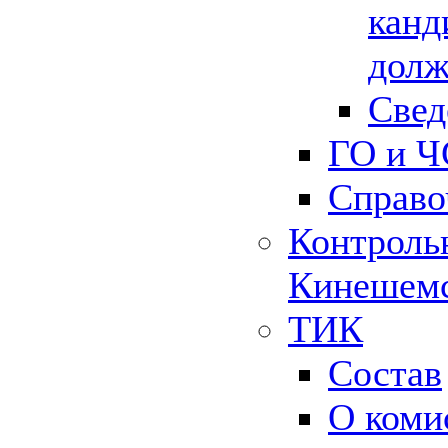
канд
долж
Свед
ГО и Ч
Справо
Контрольн
Кинешемс
ТИК
Состав
О коми