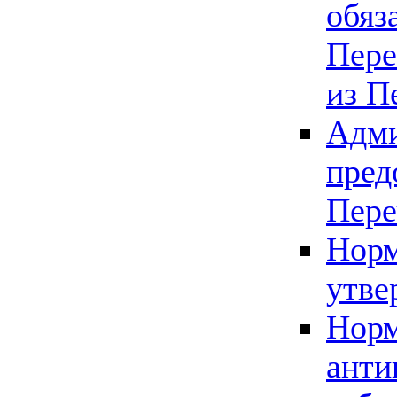
обяз
Пере
из П
Адми
пред
Пере
Норм
утве
Норм
анти