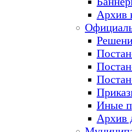
Баннер
Архив 
Официаль
Решени
Постан
Постан
Постан
Приказ
Иные п
Архив 
Муницип