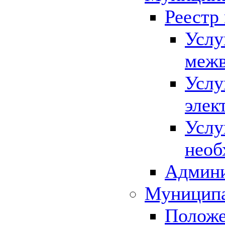
Реестр
Услу
межв
Услу
элек
Услу
необ
Админи
Муниципа
Положе