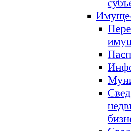
субъ
Имущес
Пере
имущ
Пасп
Инфо
Муни
Свед
недв
бизн