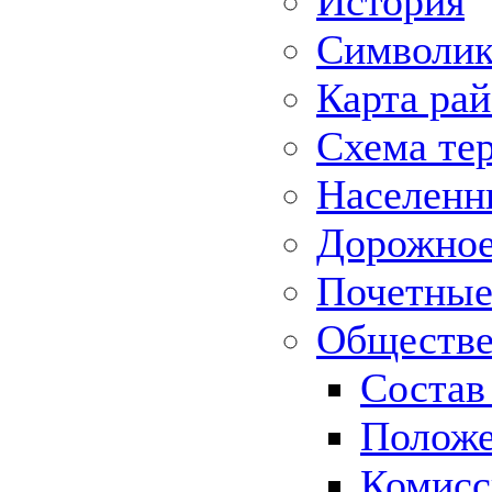
История
Символик
Карта ра
Схема те
Населенн
Дорожное 
Почетные
Обществе
Состав
Положе
Комисс