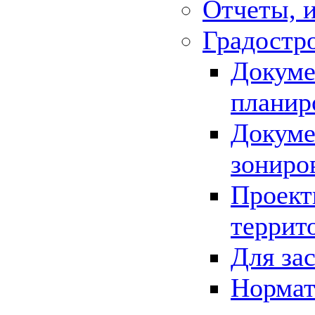
Отчеты, 
Градостр
Докуме
планир
Докуме
зониро
Проект
террит
Для за
Нормат