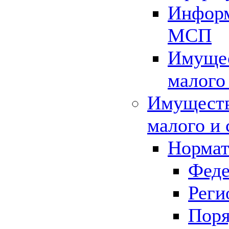
Информ
МСП
Имущес
малого
Имуществ
малого и 
Нормат
Феде
Реги
Поря