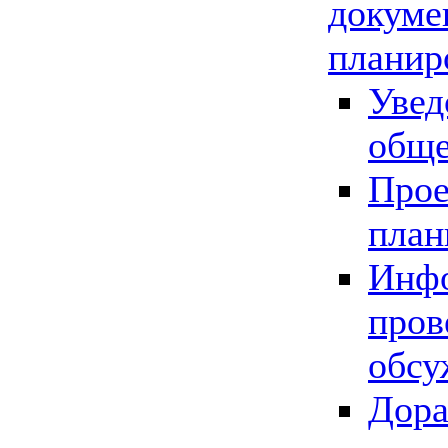
докуме
планир
Увед
обще
Прое
план
Инфо
пров
обсу
Дора