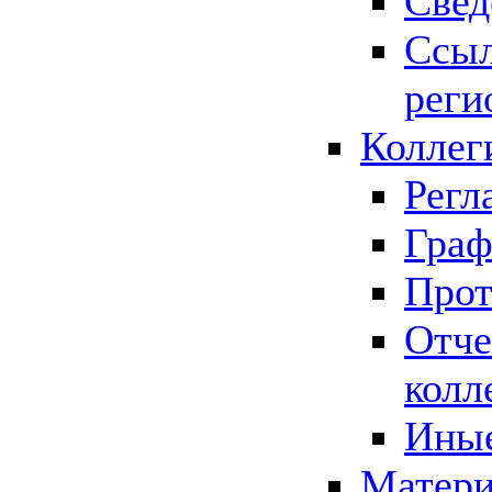
Свед
Ссыл
реги
Коллег
Регл
Граф
Прот
Отче
колл
Иные
Матери