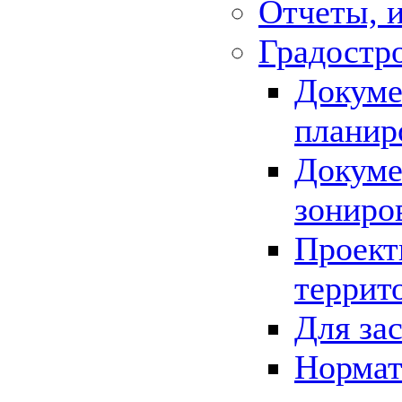
Отчеты, 
Градостр
Докуме
планир
Докуме
зониро
Проект
террит
Для за
Нормат