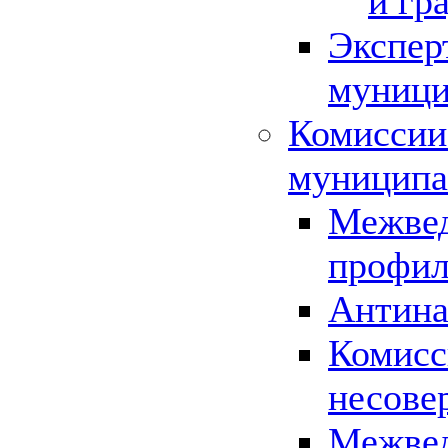
и гр
Экспер
муници
Комиссии
муниципа
Межвед
профил
Антина
Комисс
несове
Межвед