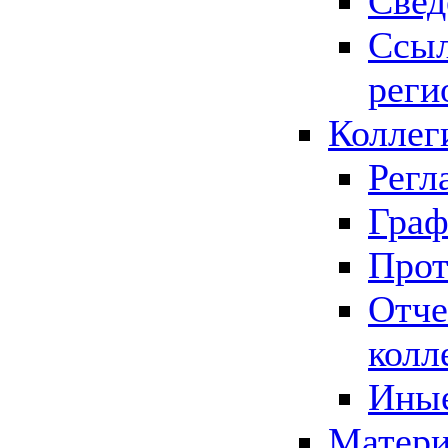
Свед
Ссыл
реги
Коллег
Регл
Граф
Прот
Отче
колл
Иные
Матери