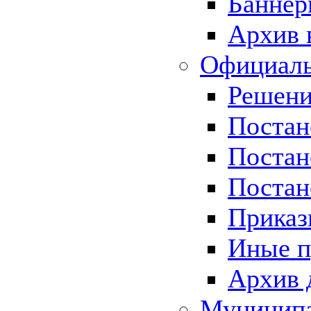
Баннер
Архив 
Официаль
Решени
Постан
Постан
Постан
Приказ
Иные п
Архив 
Муницип