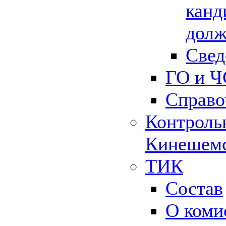
канд
долж
Свед
ГО и Ч
Справо
Контрольн
Кинешемс
ТИК
Состав
О коми