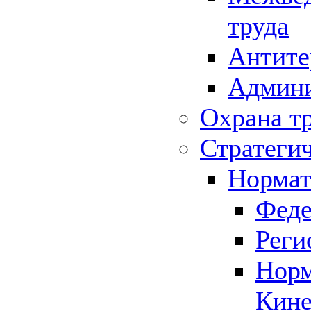
труда
Антите
Админи
Охрана т
Стратеги
Нормат
Феде
Реги
Норм
Кине