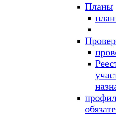
Планы
пла
Провер
пров
Реес
учас
назн
профил
обязат