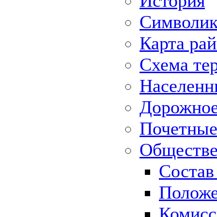
История
Символик
Карта ра
Схема те
Населенн
Дорожное 
Почетные
Обществе
Состав
Положе
Комисс