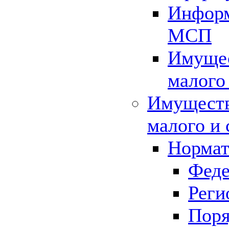
Информ
МСП
Имущес
малого
Имуществ
малого и 
Нормат
Феде
Реги
Поря