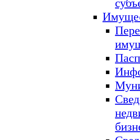
субъ
Имущес
Пере
имущ
Пасп
Инфо
Муни
Свед
недв
бизн