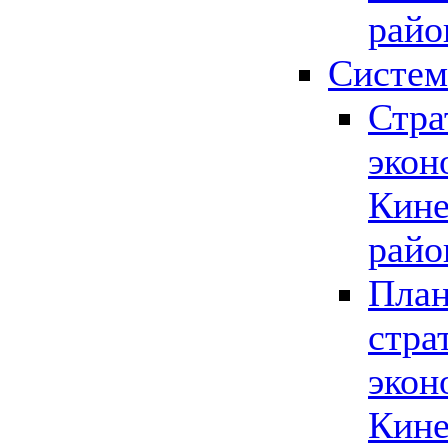
райо
Систем
Стра
экон
Кине
райо
План
стра
экон
Кине