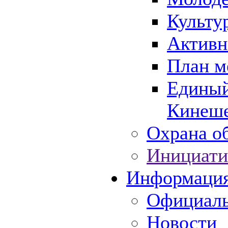
Культу
Активн
План м
Единый
Кинеше
Охрана об
Инициати
Информаци
Официаль
Новости