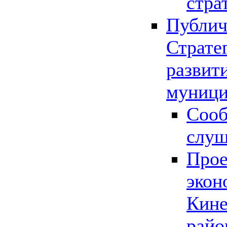
стра
Публич
Страте
развит
муници
Сооб
слу
Прое
экон
Кине
райо