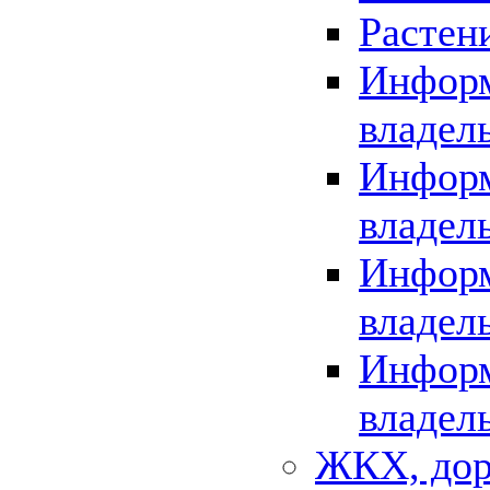
Растен
Информ
владел
Информ
владел
Информ
владел
Информ
владел
ЖКХ, дор