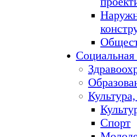
проект
Наружн
констр
Общест
Социальная
Здравоох
Образова
Культура,
Культу
Спорт
Молод