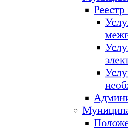
Реестр
Услу
межв
Услу
элек
Услу
необ
Админи
Муниципа
Положе