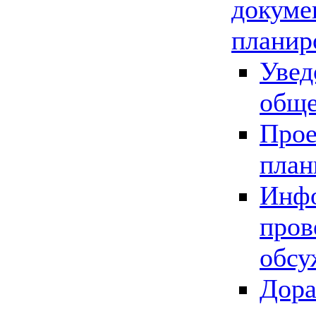
докуме
планир
Увед
обще
Прое
план
Инфо
пров
обсу
Дора