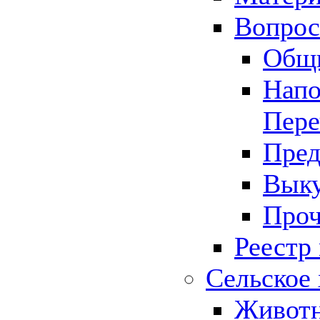
Вопрос 
Общ
Напо
Пере
Пред
Выку
Проч
Реестр
Сельское 
Животн