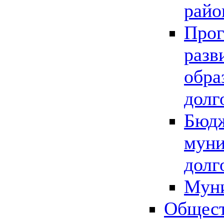
райо
Прог
разв
обра
долг
Бюдж
муни
долг
Мун
Общест