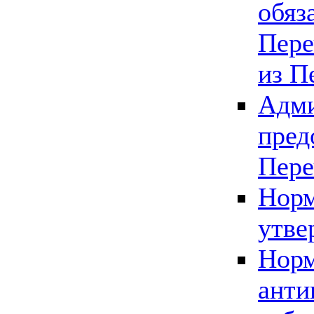
обяз
Пере
из П
Адми
пред
Пере
Норм
утве
Норм
анти