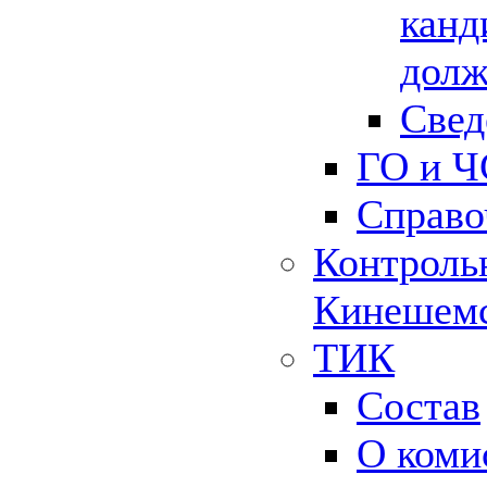
канд
долж
Свед
ГО и Ч
Справо
Контрольн
Кинешемс
ТИК
Состав
О коми