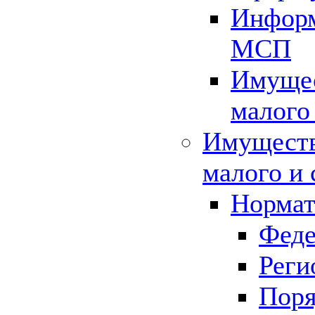
Информ
МСП
Имущес
малого
Имуществ
малого и 
Нормат
Феде
Реги
Поря