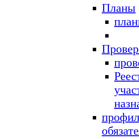
Планы
пла
Провер
пров
Реес
учас
назн
профил
обязат