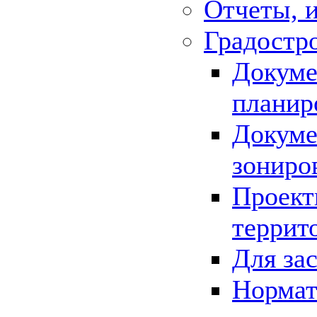
Отчеты, 
Градостр
Докуме
планир
Докуме
зониро
Проект
террит
Для за
Нормат