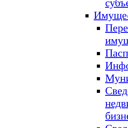
субъ
Имущес
Пере
имущ
Пасп
Инфо
Муни
Свед
недв
бизн