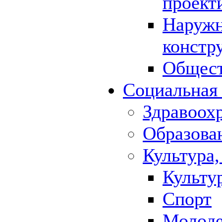
проект
Наружн
констр
Общест
Социальная
Здравоох
Образова
Культура,
Культу
Спорт
Молод