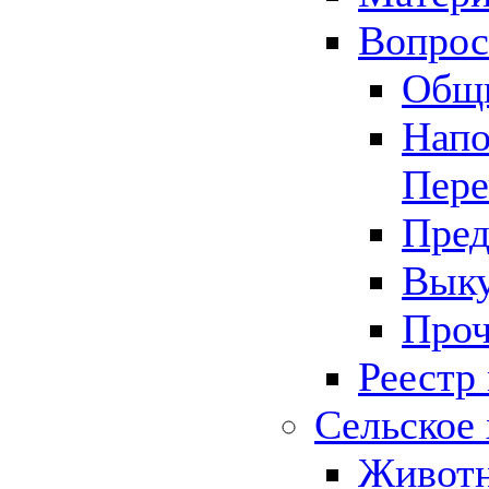
Вопрос 
Общ
Напо
Пере
Пред
Выку
Проч
Реестр
Сельское 
Животн