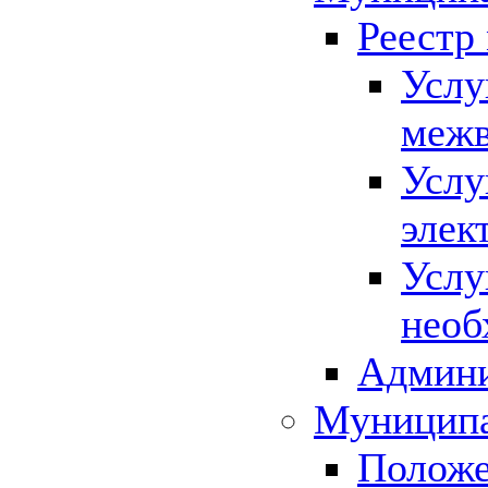
Реестр
Услу
межв
Услу
элек
Услу
необ
Админи
Муниципа
Положе