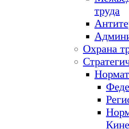
труда
Антите
Админи
Охрана т
Стратеги
Нормат
Феде
Реги
Норм
Кине