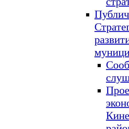
стра
Публич
Страте
развит
муници
Сооб
слу
Прое
экон
Кине
райо