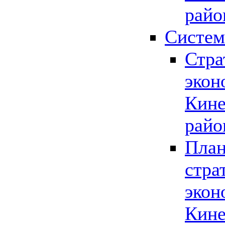
райо
Систем
Стра
экон
Кине
райо
План
стра
экон
Кине