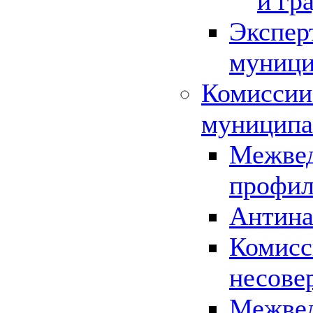
и гр
Экспер
муници
Комиссии
муниципа
Межвед
профил
Антина
Комисс
несове
Межвед