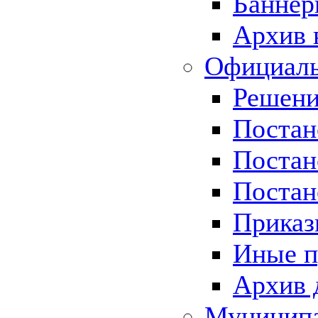
Баннер
Архив 
Официаль
Решени
Постан
Постан
Постан
Приказ
Иные п
Архив 
Муницип