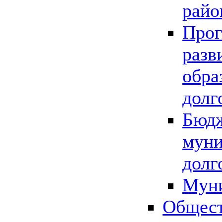
райо
Прог
разв
обра
долг
Бюдж
муни
долг
Мун
Общест