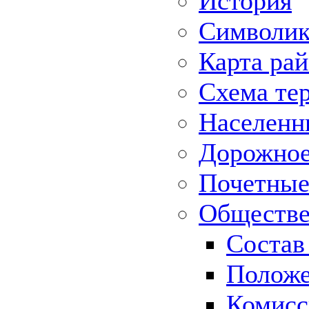
История
Символик
Карта ра
Схема те
Населенн
Дорожное 
Почетные
Обществе
Состав
Положе
Комисс