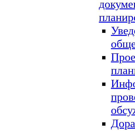
докуме
планир
Увед
обще
Прое
план
Инфо
пров
обсу
Дора