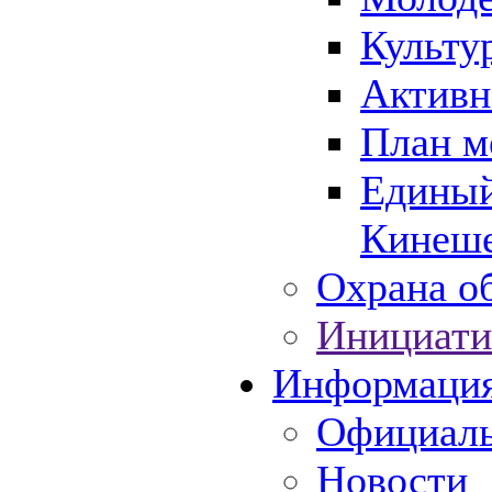
Культу
Активн
План м
Единый
Кинеше
Охрана об
Инициати
Информаци
Официаль
Новости