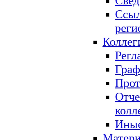
Свед
Ссыл
реги
Коллег
Регл
Граф
Прот
Отче
колл
Иные
Матери