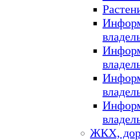
Растен
Информ
владел
Информ
владел
Информ
владел
Информ
владел
ЖКХ, дор