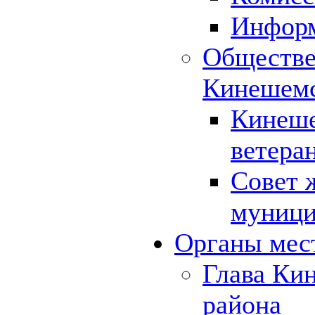
Инфор
Обществе
Кинешемс
Кинеше
ветера
Совет 
муници
Органы мес
Глава Ки
района