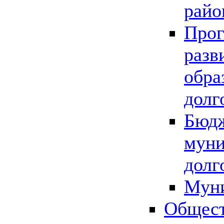
райо
Прог
разв
обра
долг
Бюдж
муни
долг
Мун
Общест