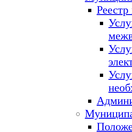
Реестр
Услу
межв
Услу
элек
Услу
необ
Админи
Муниципа
Положе