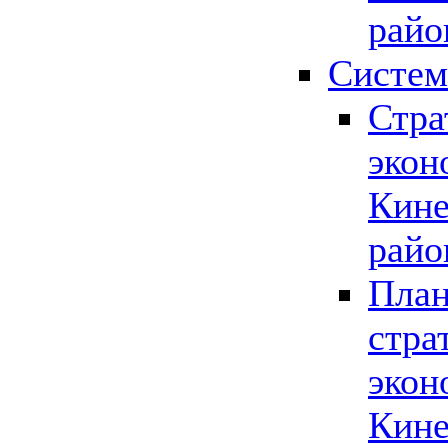
райо
Систем
Стра
экон
Кине
райо
План
стра
экон
Кине