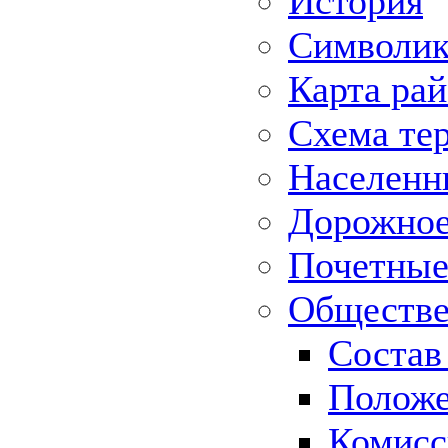
История
Символик
Карта ра
Схема те
Населенн
Дорожное 
Почетные
Обществе
Состав
Положе
Комисс