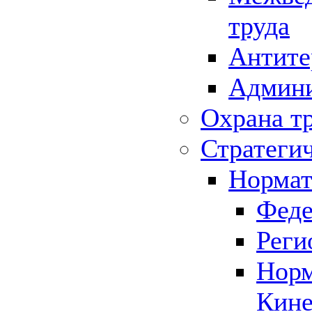
труда
Антите
Админи
Охрана т
Стратеги
Нормат
Феде
Реги
Норм
Кине