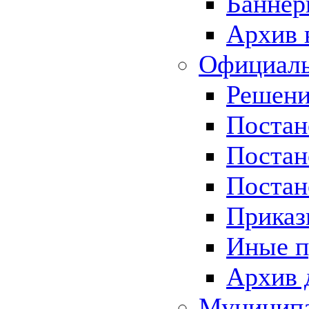
Баннер
Архив 
Официаль
Решени
Постан
Постан
Постан
Приказ
Иные п
Архив 
Муницип