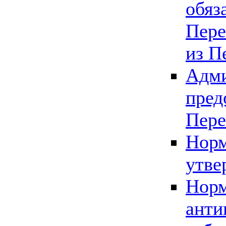
обяз
Пере
из П
Адми
пред
Пере
Норм
утве
Норм
анти