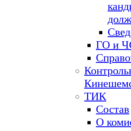
канд
долж
Свед
ГО и Ч
Справо
Контрольн
Кинешемс
ТИК
Состав
О коми