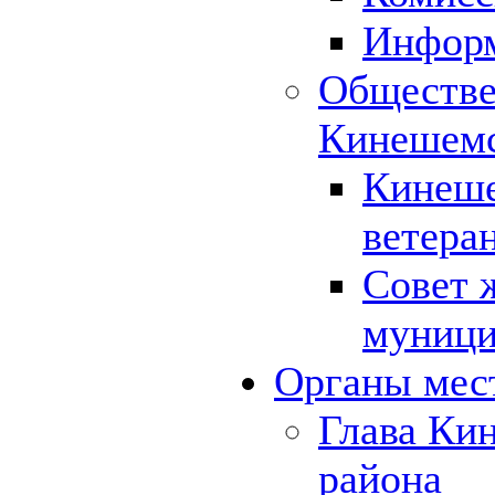
Инфор
Обществе
Кинешемс
Кинеше
ветера
Совет 
муници
Органы мес
Глава Ки
района