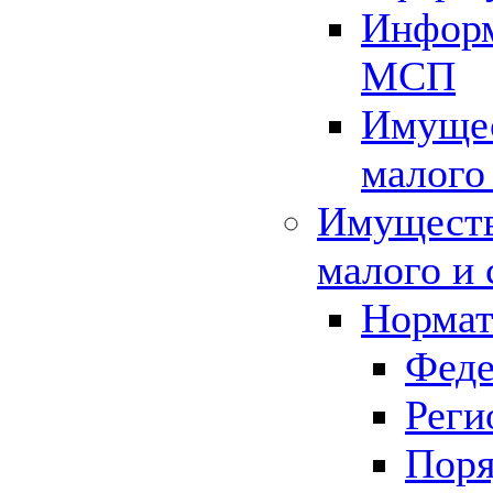
Информ
МСП
Имущес
малого
Имуществ
малого и 
Нормат
Феде
Реги
Поря