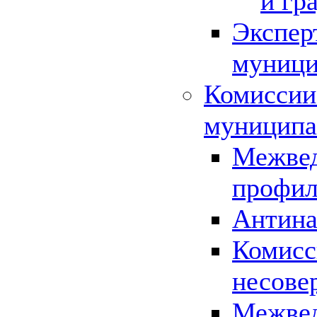
и гр
Экспер
муници
Комиссии
муниципа
Межвед
профил
Антина
Комисс
несове
Межвед