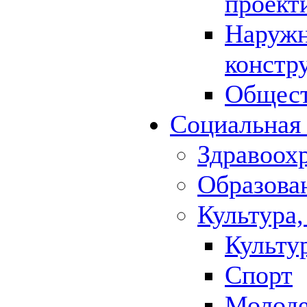
проект
Наружн
констр
Общест
Социальная
Здравоох
Образова
Культура,
Культу
Спорт
Молод