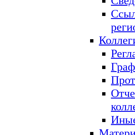
Свед
Ссыл
реги
Коллег
Регл
Граф
Прот
Отче
колл
Иные
Матери