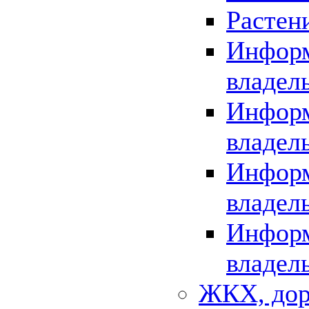
Растен
Информ
владел
Информ
владел
Информ
владел
Информ
владел
ЖКХ, дор