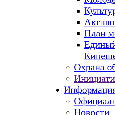
Культу
Активн
План м
Единый
Кинеше
Охрана об
Инициати
Информаци
Официаль
Новости