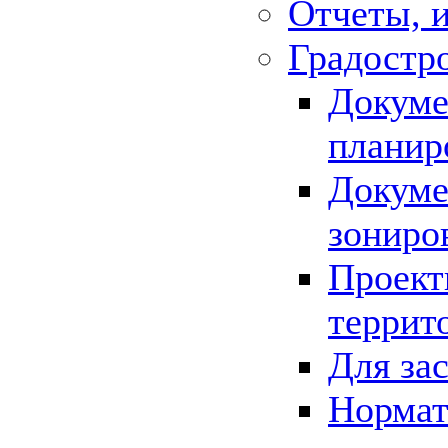
Отчеты, 
Градостр
Докуме
планир
Докуме
зониро
Проект
террит
Для за
Нормат