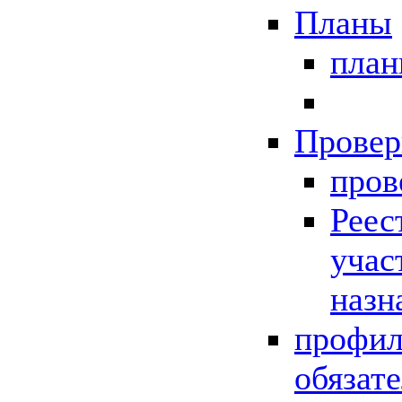
Планы
пла
Провер
пров
Реес
учас
назн
профил
обязат