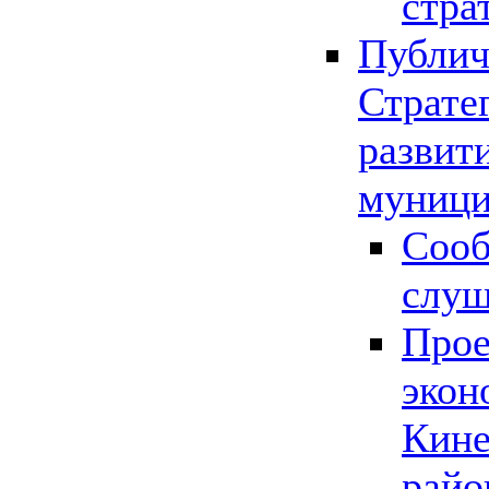
стра
Публич
Страте
развит
муници
Сооб
слу
Прое
экон
Кине
райо