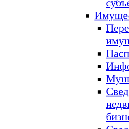
субъ
Имущес
Пере
имущ
Пасп
Инфо
Муни
Свед
недв
бизн