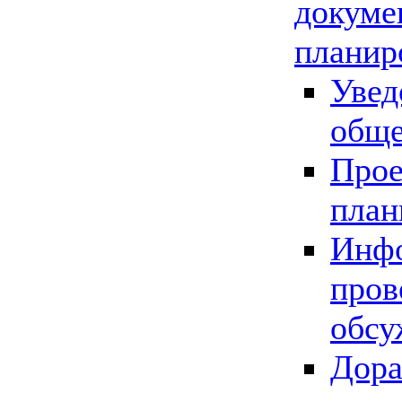
докуме
планир
Увед
обще
Прое
план
Инфо
пров
обсу
Дора