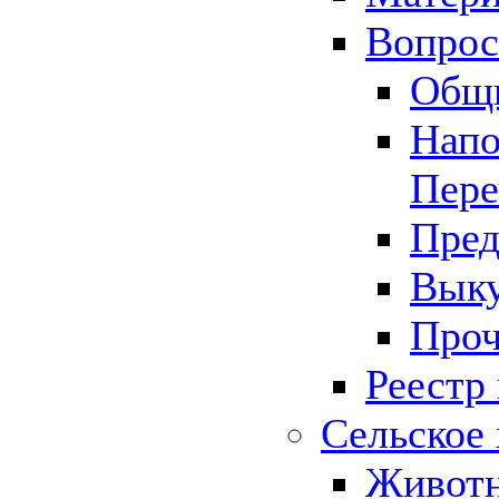
Вопрос 
Общ
Напо
Пере
Пред
Выку
Проч
Реестр
Сельское 
Животн