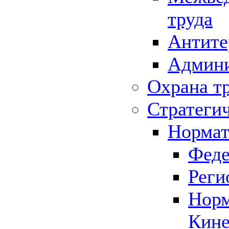
труда
Антите
Админи
Охрана т
Стратеги
Нормат
Феде
Реги
Норм
Кине