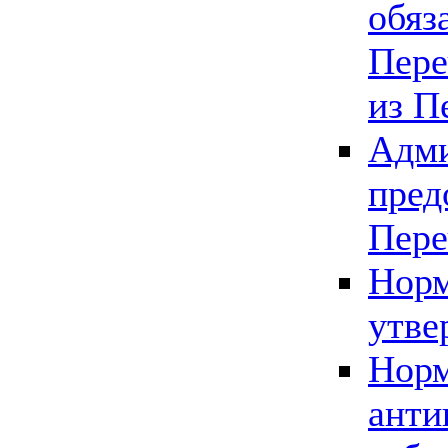
обяз
Пере
из П
Адми
пред
Пере
Норм
утве
Норм
анти