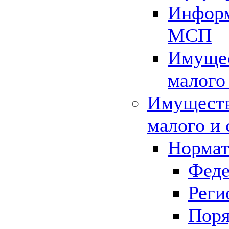
Информ
МСП
Имущес
малого
Имуществ
малого и 
Нормат
Феде
Реги
Поря