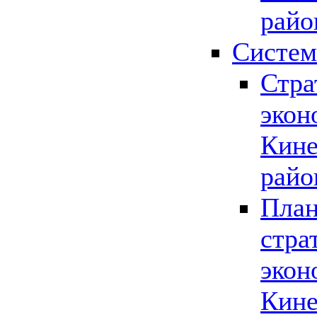
райо
Систем
Стра
экон
Кине
райо
План
стра
экон
Кине