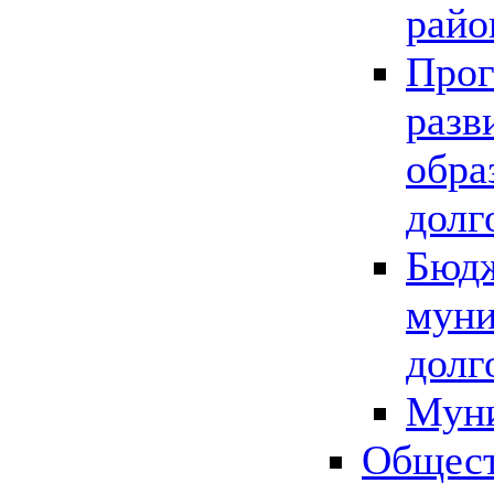
райо
Прог
разв
обра
долг
Бюдж
муни
долг
Мун
Общест