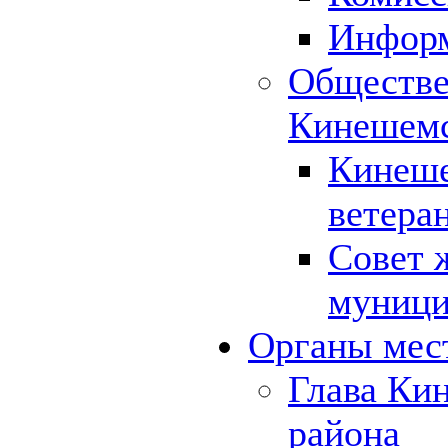
Инфор
Обществе
Кинешемс
Кинеше
ветера
Совет 
муници
Органы мес
Глава Ки
района