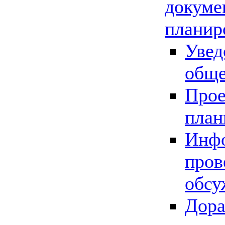
докуме
планир
Увед
обще
Прое
план
Инфо
пров
обсу
Дора