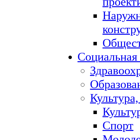
проект
Наружн
констр
Общест
Социальная
Здравоох
Образова
Культура,
Культу
Спорт
Молод