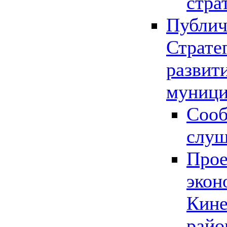
стра
Публич
Страте
развит
муници
Сооб
слу
Прое
экон
Кине
райо