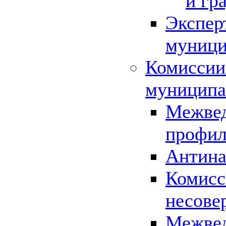
и гр
Экспер
муници
Комиссии
муниципа
Межвед
профил
Антина
Комисс
несове
Межвед