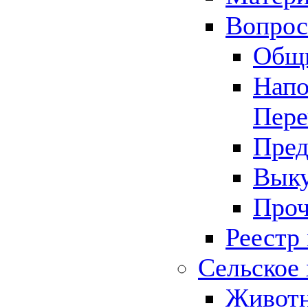
Вопрос 
Общ
Напо
Пере
Пред
Выку
Проч
Реестр
Сельское 
Животн