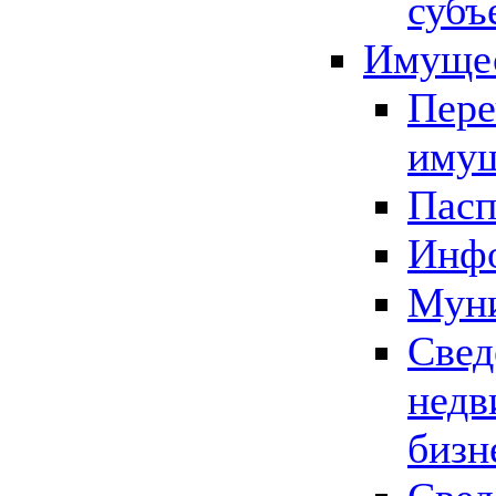
субъ
Имущес
Пере
имущ
Пасп
Инфо
Муни
Свед
недв
бизн