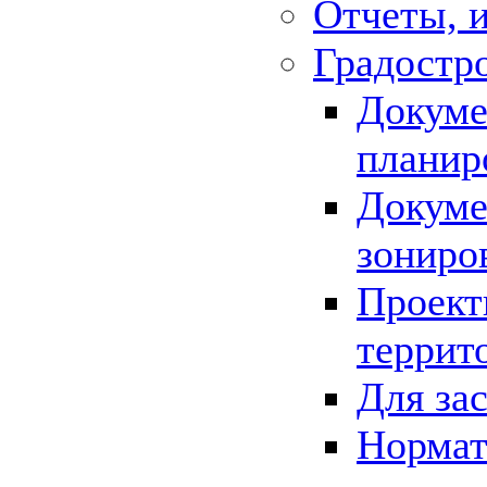
Отчеты, 
Градостр
Докуме
планир
Докуме
зониро
Проект
террит
Для за
Нормат