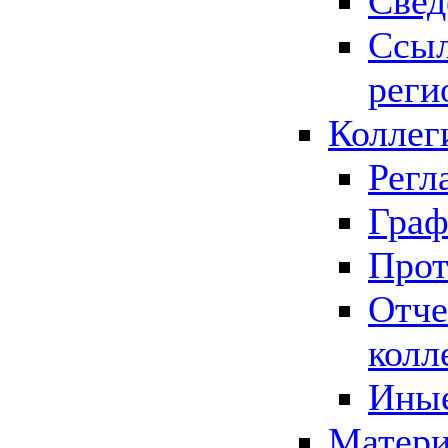
Свед
Ссыл
реги
Коллег
Регл
Граф
Прот
Отче
колл
Иные
Матери