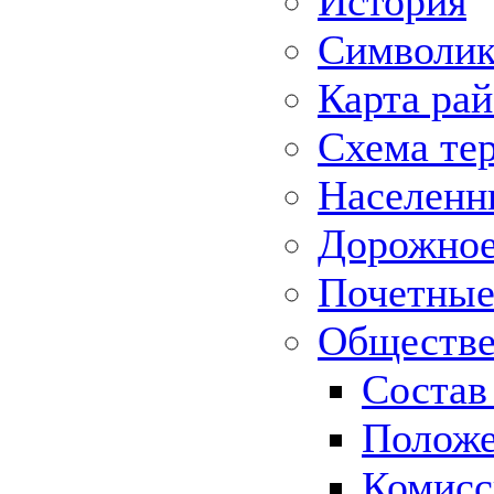
История
Символик
Карта ра
Схема те
Населенн
Дорожное 
Почетные
Обществе
Состав
Положе
Комисс