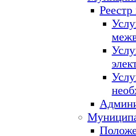
Реестр
Услу
межв
Услу
элек
Услу
необ
Админи
Муниципа
Положе