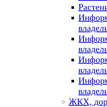
Растен
Информ
владел
Информ
владел
Информ
владел
Информ
владел
ЖКХ, дор