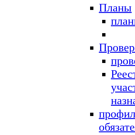
Планы
пла
Провер
пров
Реес
учас
назн
профил
обязат