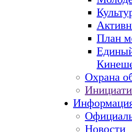
Культу
Активн
План м
Единый
Кинеше
Охрана об
Инициати
Информаци
Официаль
Новости