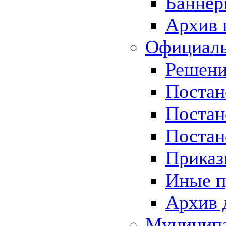
Баннер
Архив 
Официаль
Решени
Постан
Постан
Постан
Приказ
Иные п
Архив 
Муницип