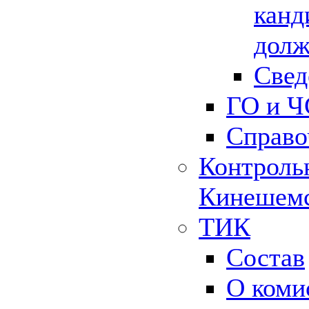
канд
долж
Свед
ГО и Ч
Справо
Контрольн
Кинешемс
ТИК
Состав
О коми