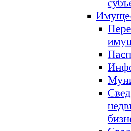
субъ
Имущес
Пере
имущ
Пасп
Инфо
Муни
Свед
недв
бизн