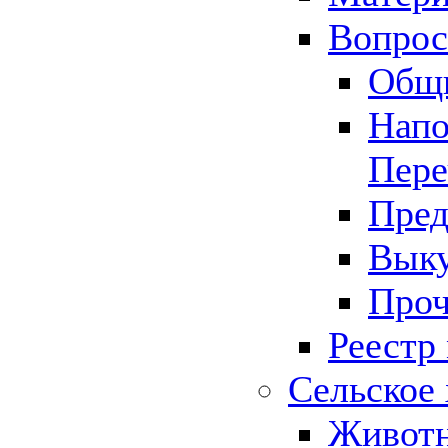
Вопрос 
Общ
Напо
Пере
Пред
Выку
Проч
Реестр
Сельское 
Животн