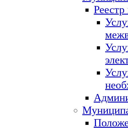
Реестр
Услу
межв
Услу
элек
Услу
необ
Админи
Муниципа
Положе