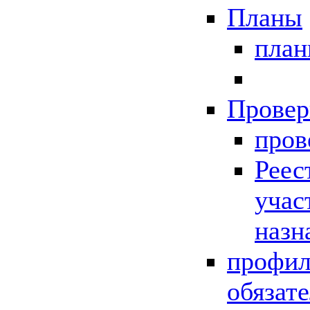
Планы
пла
Провер
пров
Реес
учас
назн
профил
обязат