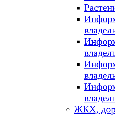
Растен
Информ
владел
Информ
владел
Информ
владел
Информ
владел
ЖКХ, дор