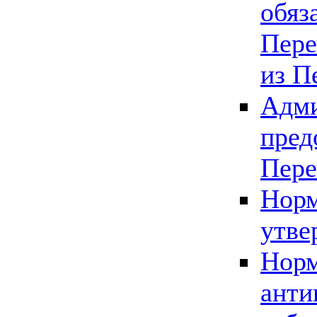
обяз
Пере
из П
Адми
пред
Пере
Норм
утве
Норм
анти