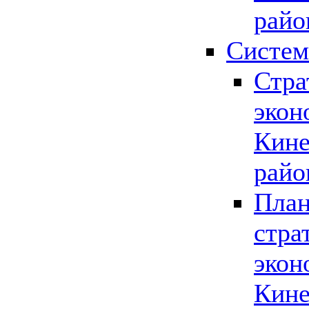
райо
Систем
Стра
экон
Кине
райо
План
стра
экон
Кине