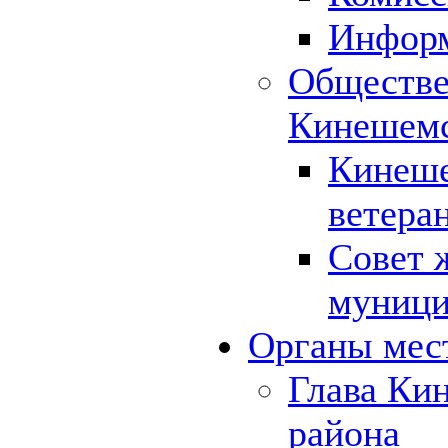
Инфор
Обществе
Кинешемс
Кинеше
ветера
Совет 
муници
Органы мес
Глава Ки
района