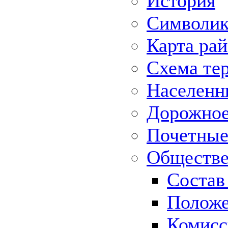
История
Символик
Карта ра
Схема те
Населенн
Дорожное 
Почетные
Обществе
Состав
Положе
Комисс