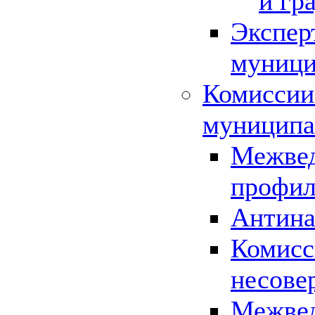
и гр
Экспер
муници
Комиссии
муниципа
Межвед
профил
Антина
Комисс
несове
Межвед