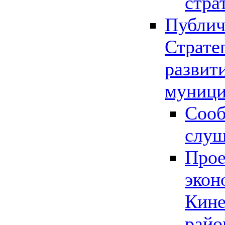
стра
Публич
Страте
развит
муници
Сооб
слу
Прое
экон
Кине
райо