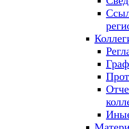
Свед
Ссыл
реги
Коллег
Регл
Граф
Прот
Отче
колл
Иные
Матери