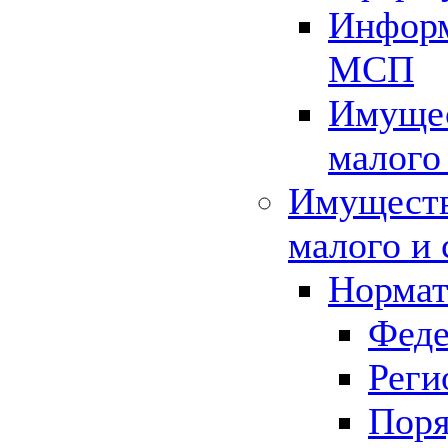
Информ
МСП
Имущес
малого
Имуществ
малого и 
Нормат
Феде
Реги
Поря