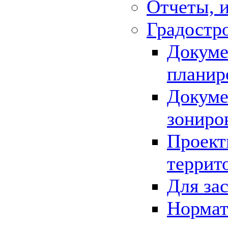
Отчеты, 
Градостр
Докуме
планир
Докуме
зониро
Проект
террит
Для за
Нормат