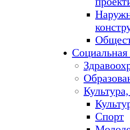
проект
Наружн
констр
Общест
Социальная
Здравоох
Образова
Культура,
Культу
Спорт
Молод