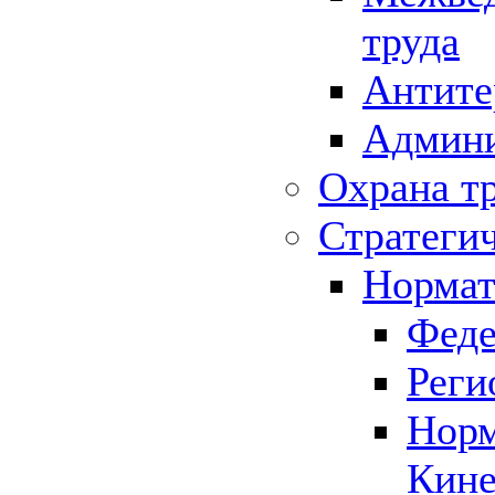
труда
Антите
Админи
Охрана т
Стратеги
Нормат
Феде
Реги
Норм
Кине