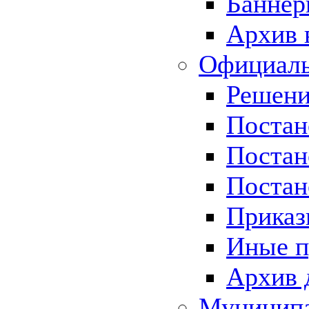
Баннер
Архив 
Официаль
Решени
Постан
Постан
Постан
Приказ
Иные п
Архив 
Муницип