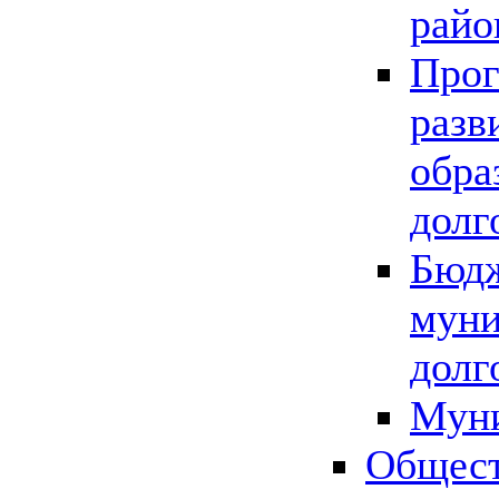
райо
Прог
разв
обра
долг
Бюдж
муни
долг
Мун
Общест