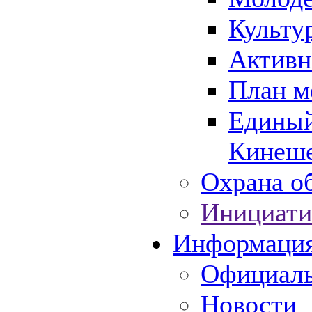
Культу
Активн
План м
Единый
Кинеше
Охрана об
Инициати
Информаци
Официаль
Новости