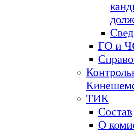
канд
долж
Свед
ГО и Ч
Справо
Контрольн
Кинешемс
ТИК
Состав
О коми