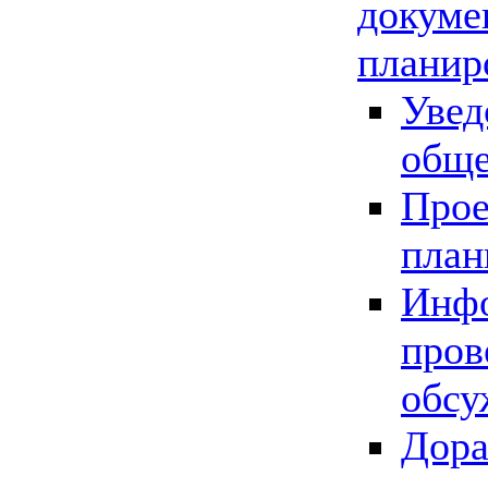
докуме
планир
Увед
обще
Прое
план
Инфо
пров
обсу
Дора