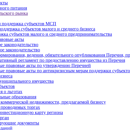
екты
ного питания
льского рынка
 поддержка субъектов МСП
оддержка субъектов малого и среднего бизнеса
жка субъектов малого и среднего предпринимательства
авовые акты
е законодательство
ое законодательство
рмирования, ведения, обязательного опубликования Перечня, п
тивный регламент по предоставлению имущества из Перечня
ые правовые акты по утверждению Перечней
ые правовые акты по антикризисным мерам поддержки субъек
изнеса
муниципального имущества
бъектов
 о льготах
ьные образования
 коммерческой недвижимости, предлагаемой бизнесу
 проводимых торгах
инвестиционную карту региона
рган
ирующие документы
еданий