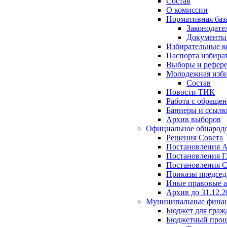
Состав
О комиссии
Нормативная баз
Законодате
Документ
Избирательные 
Паспорта избира
Выборы и рефер
Молодежная изби
Состав
Новости ТИК
Работа с обраще
Баннеры и ссылк
Архив выборов
Официальное обнарод
Решения Совета
Постановления 
Постановления Г
Постановления С
Приказы председ
Иные правовые 
Архив до 31.12.2
Муниципальные фина
Бюджет для граж
Бюджетный проц