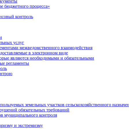
окументы
е бюджетного процесса»
совый контроль
и
льных услуг
лементами межведомственного взаимодействия
едоставляемые в электронном виде
торые являются необходимыми и обязательными
ые регламенты
оль
онтрою
спользуемых земельных участков сельскохозяйственного назначе
рушений обязательных требований
ов муниципального контроля
оризму и экстремизму