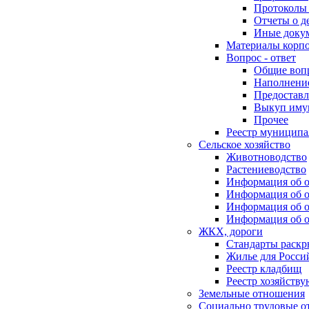
Протоколы 
Отчеты о д
Иные доку
Материалы корп
Вопрос - ответ
Общие воп
Наполнение
Предоставл
Выкуп иму
Прочее
Реестр муниципа
Сельское хозяйство
Животноводство
Растениеводство
Информация об о
Информация об о
Информация об о
Информация об о
ЖКХ, дороги
Стандарты раск
Жилье для Росси
Реестр кладбищ
Реестр хозяйств
Земельные отношения
Социально трудовые о