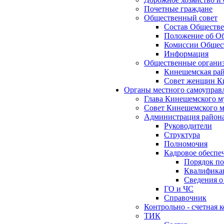
Почетные граждане
Общественный совет
Состав Обществе
Положение об Об
Комиссии Общест
Информация
Общественные органи
Кинешемская рай
Совет женщин К
Органы местного самоуправ
Глава Кинешемского м
Совет Кинешемского м
Администрация район
Руководители
Структура
Полномочия
Кадровое обеспе
Порядок по
Квалификац
Сведения о
ГО и ЧС
Справочник
Контрольно - счетная
ТИК