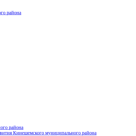
го района
ого района
азвития Кинешемского муниципального района