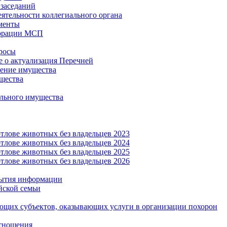
заседаний
еятельности коллегиального органа
менты
орации МСП
росы
 о актуализация Перечней
ение имущества
щества
льного имущества
тлове животных без владельцев 2023
тлове животных без владельцев 2024
тлове животных без владельцев 2025
тлове животных без владельцев 2026
рытия информации
йской семьи
ующих субъектов, оказывающих услуги в организации похорон
тношения