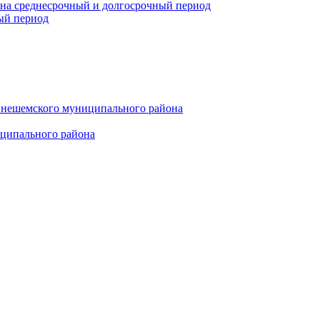
 на среднесрочный и долгосрочный период
ый период
инешемского муниципального района
иципального района