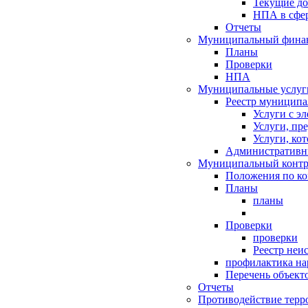
Текущие д
НПА в сфер
Отчеты
Муниципальный финан
Планы
Проверки
НПА
Муниципальные услуг
Реестр муниципа
Услуги с э
Услуги, пр
Услуги, ко
Административн
Муниципальный контр
Положения по к
Планы
планы
Проверки
проверки
Реестр неи
профилактика на
Перечень объект
Отчеты
Противодействие терр