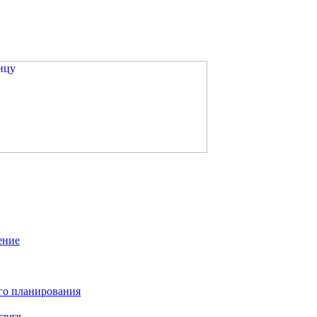
ение
го планирования
связь