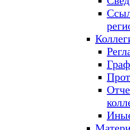
Свед
Ссыл
реги
Коллег
Регл
Граф
Прот
Отче
колл
Иные
Матери