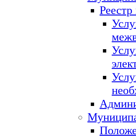
Реестр
Услу
межв
Услу
элек
Услу
необ
Админи
Муниципа
Положе