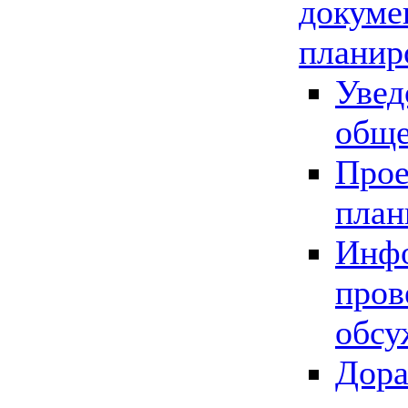
докуме
планир
Увед
обще
Прое
план
Инфо
пров
обсу
Дора