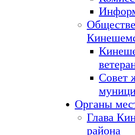
Инфор
Обществе
Кинешемс
Кинеше
ветера
Совет 
муници
Органы мес
Глава Ки
района