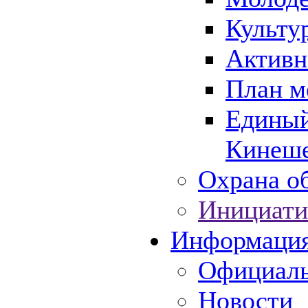
Культу
Активн
План м
Единый
Кинеше
Охрана об
Инициати
Информаци
Официаль
Новости