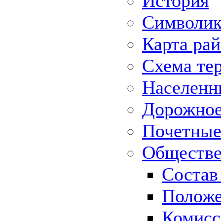
История
Символик
Карта ра
Схема те
Населенн
Дорожное 
Почетные
Обществе
Состав
Положе
Комисс