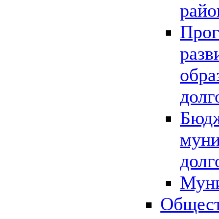
райо
Прог
разв
обра
долг
Бюдж
муни
долг
Мун
Общест