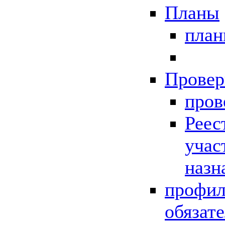
Планы
пла
Провер
пров
Реес
учас
назн
профил
обязат