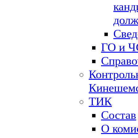
канд
долж
Свед
ГО и Ч
Справо
Контрольн
Кинешемс
ТИК
Состав
О коми