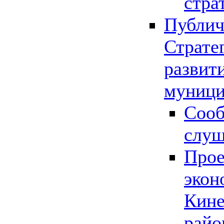
стра
Публич
Страте
развит
муници
Сооб
слу
Прое
экон
Кине
райо