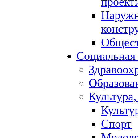
проект
Наружн
констр
Общест
Социальная
Здравоох
Образова
Культура,
Культу
Спорт
Молод