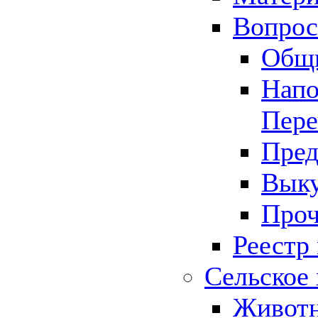
Вопрос 
Общ
Напо
Пере
Пред
Выку
Проч
Реестр
Сельское 
Животн