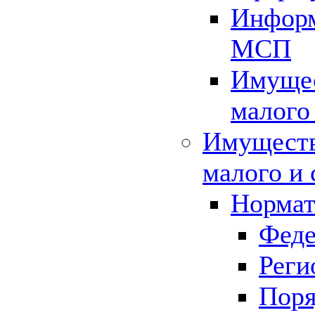
Информ
МСП
Имущес
малого
Имуществ
малого и 
Нормат
Феде
Реги
Поря