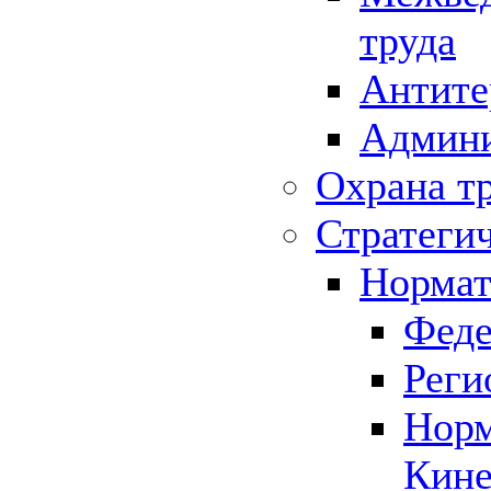
труда
Антите
Админи
Охрана т
Стратеги
Нормат
Феде
Реги
Норм
Кине