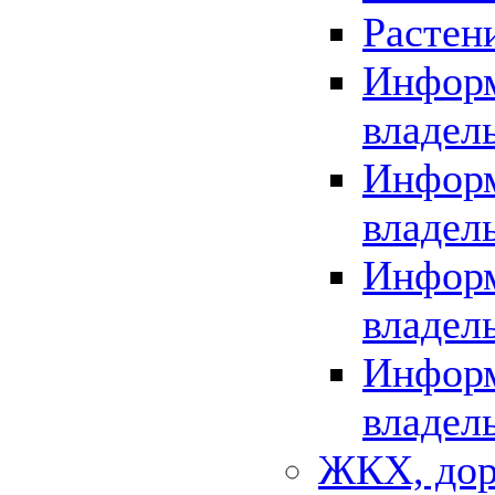
Растен
Информ
владел
Информ
владел
Информ
владел
Информ
владел
ЖКХ, дор