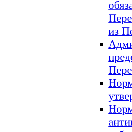
обяз
Пере
из П
Адми
пред
Пере
Норм
утве
Норм
анти