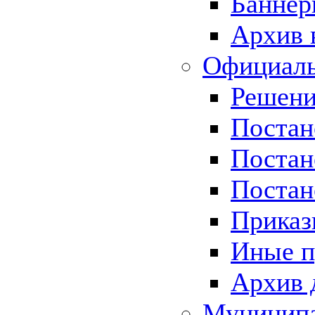
Баннер
Архив 
Официаль
Решени
Постан
Постан
Постан
Приказ
Иные п
Архив 
Муницип