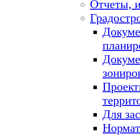
Отчеты, 
Градостр
Докуме
планир
Докуме
зониро
Проект
террит
Для за
Нормат