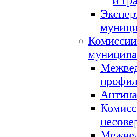
и гр
Экспер
муници
Комиссии
муниципа
Межвед
профил
Антина
Комисс
несове
Межвед