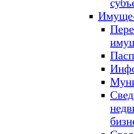
субъ
Имущес
Пере
имущ
Пасп
Инфо
Муни
Свед
недв
бизн