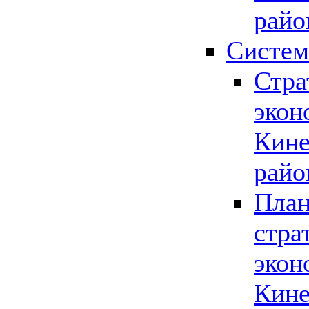
райо
Систем
Стра
экон
Кине
райо
План
стра
экон
Кине