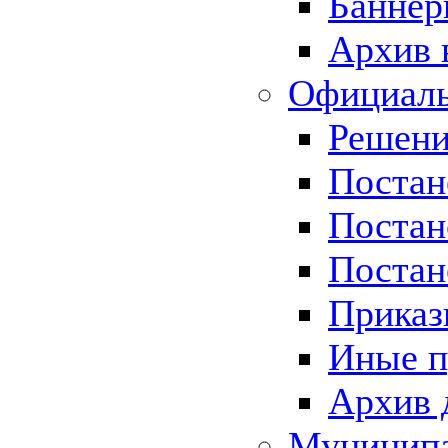
Баннер
Архив 
Официаль
Решени
Постан
Постан
Постан
Приказ
Иные п
Архив 
Муницип