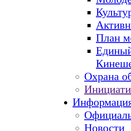
Культу
Активн
План м
Единый
Кинеше
Охрана об
Инициати
Информаци
Официаль
Новости