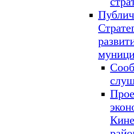
стра
Публич
Страте
развит
муници
Сооб
слу
Прое
экон
Кине
райо