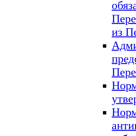
обяз
Пере
из П
Адми
пред
Пере
Норм
утве
Норм
анти