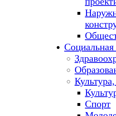
проект
Наружн
констр
Общест
Социальная
Здравоох
Образова
Культура,
Культу
Спорт
Молод