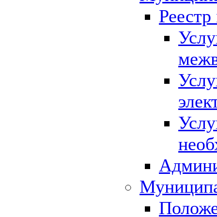
Реестр
Услу
межв
Услу
элек
Услу
необ
Админи
Муниципа
Положе