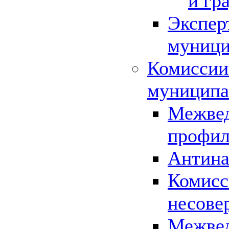
и гр
Экспер
муници
Комиссии
муниципа
Межвед
профил
Антина
Комисс
несове
Межвед