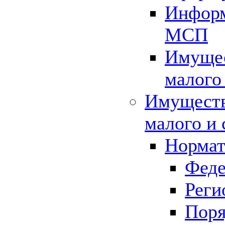
Информ
МСП
Имущес
малого
Имуществ
малого и 
Нормат
Феде
Реги
Поря