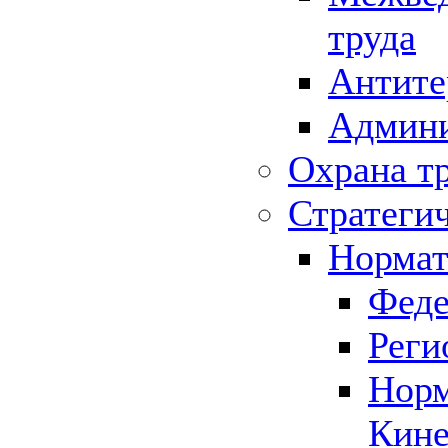
труда
Антите
Админи
Охрана т
Стратеги
Нормат
Феде
Реги
Норм
Кине