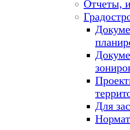
Отчеты, 
Градостр
Докуме
планир
Докуме
зониро
Проект
террит
Для за
Нормат