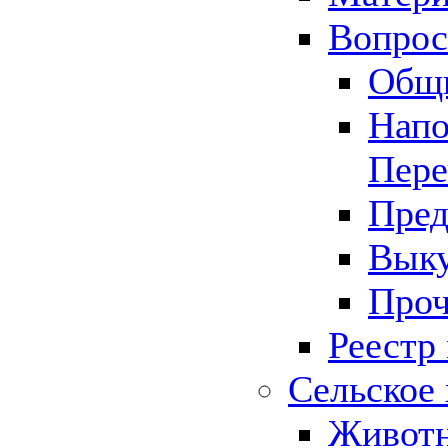
Вопрос 
Общ
Напо
Пере
Пред
Выку
Проч
Реестр
Сельское 
Животн