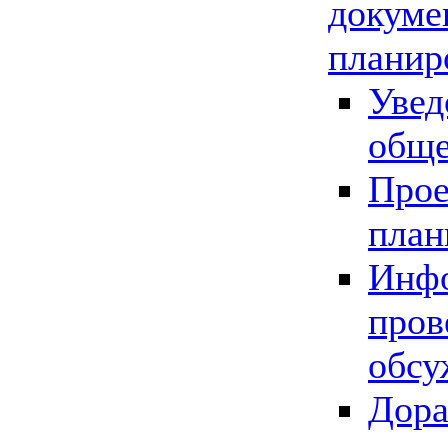
докуме
планир
Увед
обще
Прое
план
Инфо
пров
обсу
Дора