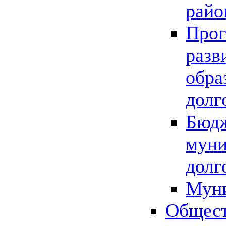
райо
Прог
разв
обра
долг
Бюдж
муни
долг
Мун
Общест