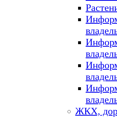
Растен
Информ
владел
Информ
владел
Информ
владел
Информ
владел
ЖКХ, дор