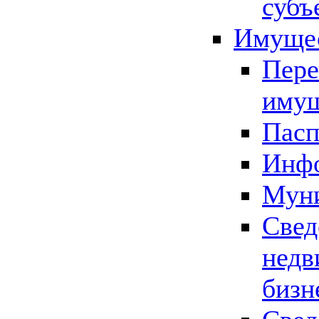
субъ
Имущес
Пере
имущ
Пасп
Инфо
Муни
Свед
недв
бизн