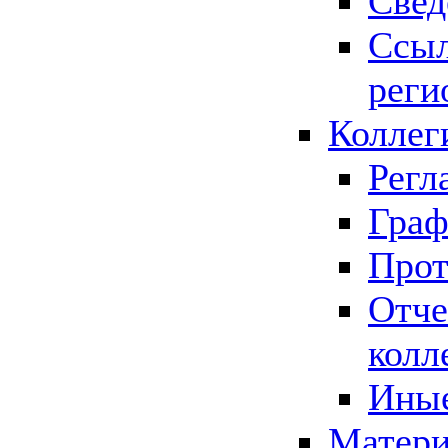
Свед
Ссыл
реги
Коллег
Регл
Граф
Прот
Отче
колл
Иные
Матери