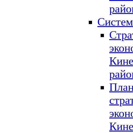
райо
Систем
Стра
экон
Кине
райо
План
стра
экон
Кине