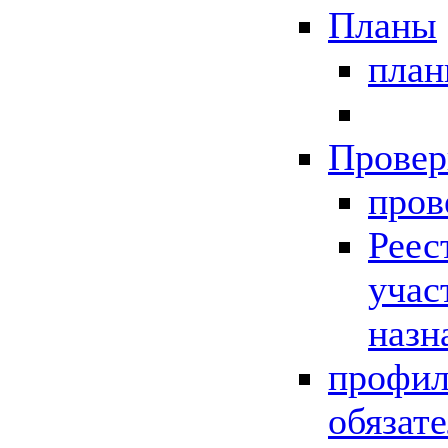
Планы
пла
Провер
пров
Реес
учас
назн
профил
обязат