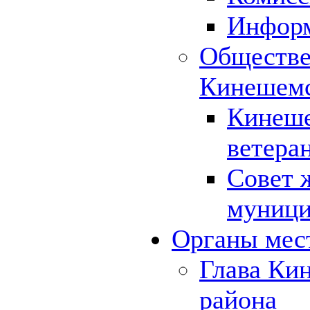
Инфор
Обществе
Кинешемс
Кинеше
ветера
Совет 
муници
Органы мес
Глава Ки
района