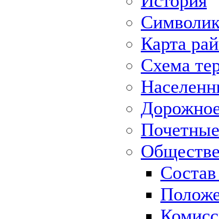
История
Символик
Карта ра
Схема те
Населенн
Дорожное 
Почетные
Обществе
Состав
Положе
Комисс