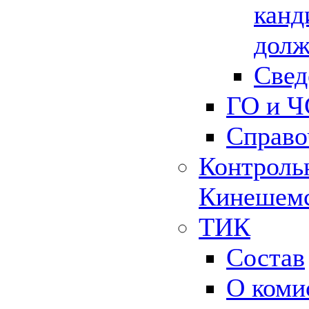
канд
долж
Свед
ГО и Ч
Справо
Контрольн
Кинешемс
ТИК
Состав
О коми