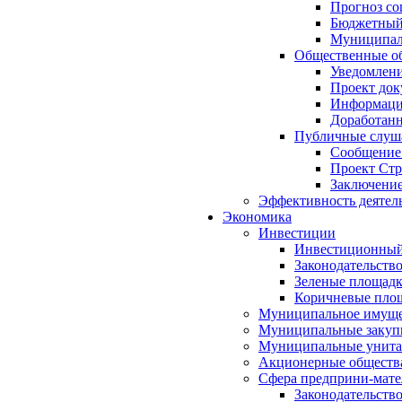
Прогноз со
Бюджетный 
Муниципал
Общественные об
Уведомлени
Проект док
Информация
Доработанн
Публичные слуша
Сообщение
Проект Стр
Заключение
Эффективность деятел
Экономика
Инвестиции
Инвестиционный
Законодательств
Зеленые площад
Коричневые пло
Муниципальное имуще
Муниципальные закуп
Муниципальные унита
Акционерные обществ
Сфера предприни-мате
Законодательств