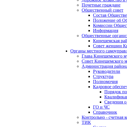
Почетные граждане
Общественный совет
Состав Обществе
Положение об Об
Комиссии Общест
Информация
Общественные органи
Кинешемская рай
Совет женщин К
Органы местного самоуправ
Глава Кинешемского м
Совет Кинешемского м
Администрация район
Руководители
Структура
Полномочия
Кадровое обеспе
Порядок по
Квалификац
Сведения о
ГО и ЧС
Справочник
Контрольно - счетная
ТИК