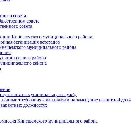
нного совета
щественном совете
венного совета
зации Кинешемского муниципального района
онная организация ветеранов
инешемского муниципального района
ления
униципального района
униципального района
а
чение
ступления на муниципальную службу
ионные требования к кандидатам на замещение вакантной дол
 вакантных должностях
 комиссия Кинешемского муниципального района