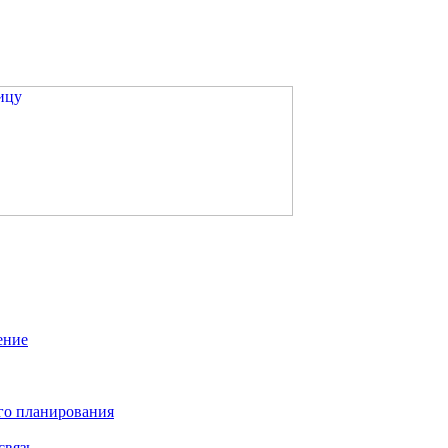
ение
го планирования
связь