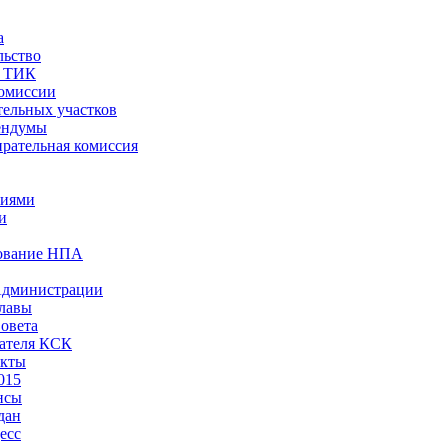
а
льство
ы ТИК
комиссии
тельных участков
ендумы
рательная комиссия
ниями
и
ование НПА
Администрации
лавы
овета
ателя КСК
акты
015
нсы
дан
есс