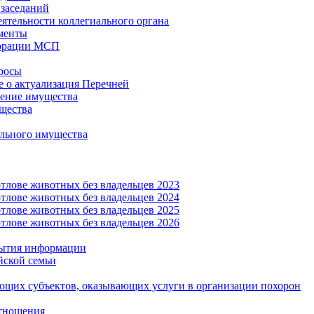
заседаний
еятельности коллегиального органа
менты
орации МСП
росы
 о актуализация Перечней
ение имущества
щества
льного имущества
тлове животных без владельцев 2023
тлове животных без владельцев 2024
тлове животных без владельцев 2025
тлове животных без владельцев 2026
рытия информации
йской семьи
ующих субъектов, оказывающих услуги в организации похорон
тношения