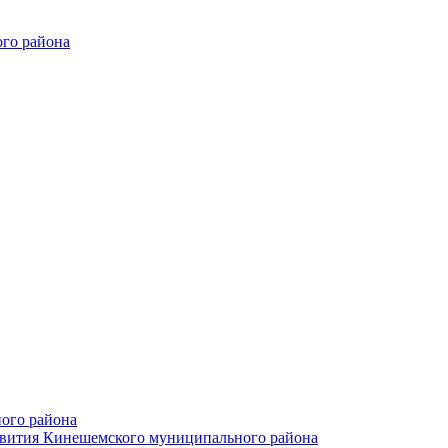
го района
ого района
азвития Кинешемского муниципального района