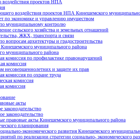
 воздействия проектов НПА
ия
ющего воздействия проектов НПА Кинешемского муниципально
т по экономике и управлению имуществом
 по муниципальному контролю
ение сельского хозяйства и земельных отнашений
ельства, ЖКХ, транспорта и связи
по вопросам архитектуры и градостроительства
 Кинешемского муниципального района
го муниципального района
я комиссия по профилактике правонарушений
ая комиссия
ам несовершеннолетних и защите их прав
я комиссия по охране труда
еская комиссия
ая комиссия
рование
авовые акты
е законодательство
ое законодательство
ые правовые акты Кинешемского муниципального района
ического планирования
социально-экономического развития Кинешемского муниципальн
риятий по реализации стратегии социально- экономического р