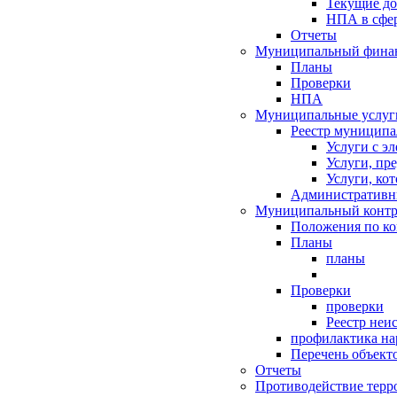
Текущие д
НПА в сфер
Отчеты
Муниципальный финан
Планы
Проверки
НПА
Муниципальные услуг
Реестр муниципа
Услуги с э
Услуги, пр
Услуги, ко
Административн
Муниципальный контр
Положения по к
Планы
планы
Проверки
проверки
Реестр неи
профилактика на
Перечень объект
Отчеты
Противодействие терр