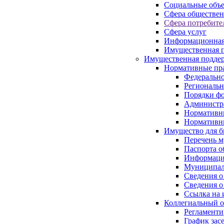
Социальные объ
Сфера обществен
Сфера потребите
Сфера услуг
Информационная
Имущественная п
Имущественная поддер
Нормативные пр
Федерально
Региональн
Порядки фо
Администра
Нормативн
Нормативн
Имущество для б
Перечень 
Паспорта о
Информация
Муниципал
Сведения о
Сведения о
Ссылка на 
Коллегиальный о
Регламент
График зас