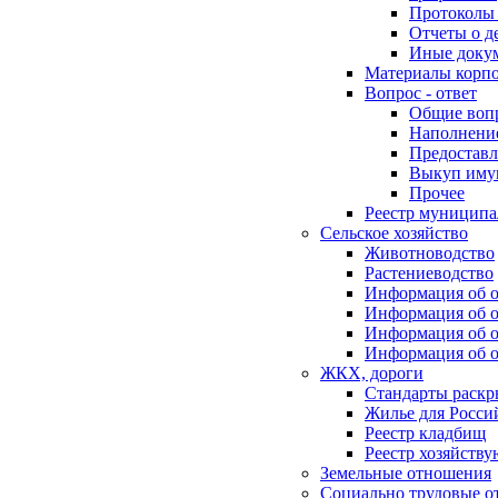
Протоколы 
Отчеты о д
Иные доку
Материалы корп
Вопрос - ответ
Общие воп
Наполнение
Предоставл
Выкуп иму
Прочее
Реестр муниципа
Сельское хозяйство
Животноводство
Растениеводство
Информация об о
Информация об о
Информация об о
Информация об о
ЖКХ, дороги
Стандарты раск
Жилье для Росси
Реестр кладбищ
Реестр хозяйств
Земельные отношения
Социально трудовые о