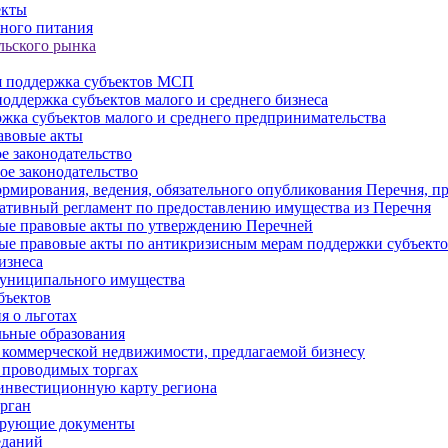
екты
ного питания
льского рынка
 поддержка субъектов МСП
оддержка субъектов малого и среднего бизнеса
жка субъектов малого и среднего предпринимательства
авовые акты
е законодательство
ое законодательство
рмирования, ведения, обязательного опубликования Перечня, п
тивный регламент по предоставлению имущества из Перечня
ые правовые акты по утверждению Перечней
ые правовые акты по антикризисным мерам поддержки субъек
изнеса
муниципального имущества
бъектов
 о льготах
ьные образования
 коммерческой недвижимости, предлагаемой бизнесу
 проводимых торгах
инвестиционную карту региона
рган
ирующие документы
еданий