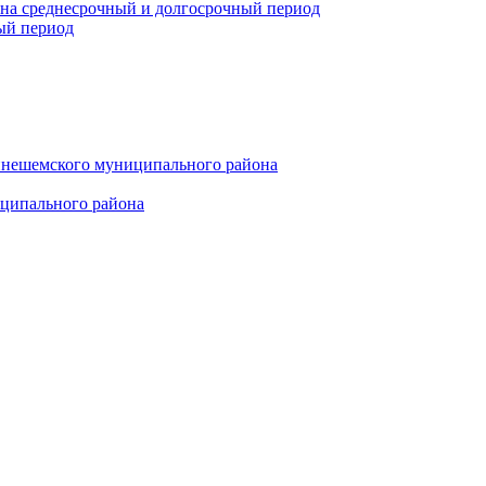
 на среднесрочный и долгосрочный период
ый период
инешемского муниципального района
иципального района