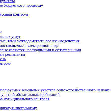
окументы
е бюджетного процесса»
совый контроль
и
льных услуг
лементами межведомственного взаимодействия
едоставляемые в электронном виде
торые являются необходимыми и обязательными
ые регламенты
оль
онтрою
спользуемых земельных участков сельскохозяйственного назначе
рушений обязательных требований
ов муниципального контроля
оризму и экстремизму