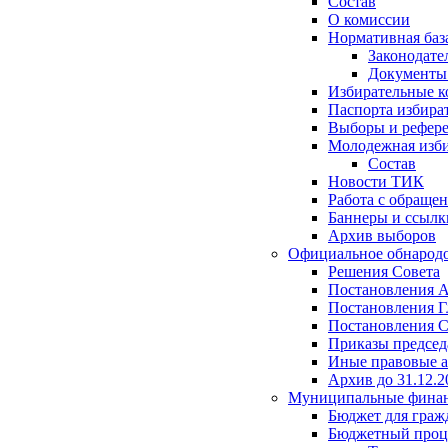
Состав
О комиссии
Нормативная баз
Законодате
Документ
Избирательные 
Паспорта избира
Выборы и рефер
Молодежная изби
Состав
Новости ТИК
Работа с обраще
Баннеры и ссылк
Архив выборов
Официальное обнарод
Решения Совета
Постановления 
Постановления Г
Постановления С
Приказы председ
Иные правовые 
Архив до 31.12.2
Муниципальные фина
Бюджет для граж
Бюджетный проц