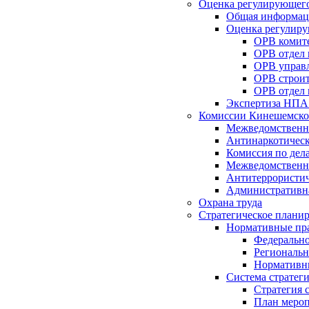
Оценка регулирующего
Общая информац
Оценка регулиру
ОРВ комите
ОРВ отдел
ОРВ управл
ОРВ строит
ОРВ отдел 
Экспертиза НПА
Комиссии Кинешемско
Межведомственна
Антинаркотическ
Комиссия по дел
Межведомственна
Антитеррористич
Административн
Охрана труда
Стратегическое плани
Нормативные пр
Федерально
Региональн
Нормативн
Система стратег
Стратегия 
План мероп